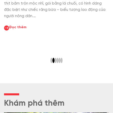
g
vị miền Trung, nổi bật với vị ngọt tự nhiên của tôm, mùi
của
thơm của hành khô và hương khói đặc trưng khi nướng
trên than hồng.
Đọc thêm
Khám phá thêm