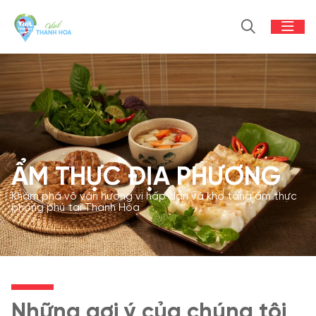
ẨM THỰC ĐỊA PHƯƠNG
Khám phá vô vàn hương vị hấp dẫn và kho tàng ẩm thực
phong phú tại Thanh Hóa
Những gợi ý của chúng tôi