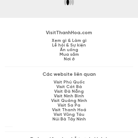
ổng
VisitThanhHoa.com
Xem gì & Làm gì
Lễ hội & Sự kiện
Ăn uống
Mua sắm
Nơi ở
Các website liên quan
Visit Phú Quốc
Visit Cát Bà
Visit Đà Nẵng
Visit Ninh Bình
Visit Quảng Ninh
Visit Sa Pa
Visit Thanh Hoá
Visit Vũng Tàu
Núi Bà Tây Ninh