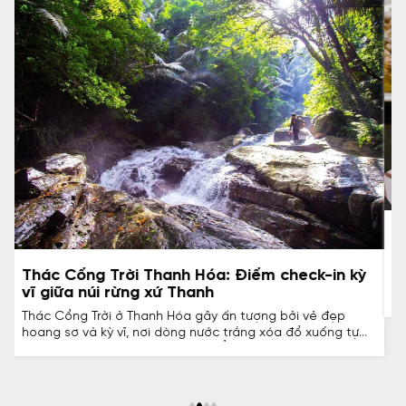
Buffet hải sản Sầm Sơn: Gợi ý địa chỉ ăn
ngon, giá tốt
 kỳ
Buffet hải sản Sầm Sơn thu hút du khách bởi nguồn hải
sản tươi sống, nhiều món chế biến phong phú và mức giá
hợp lý. Bài viết này giới thiệu những địa chỉ buffet nổi bật,
giúp du khách dễ dàng chọn nơi thưởng thức trọn vẹn
 tựa
hương vị biển Sầm Sơn.
uan
ểm