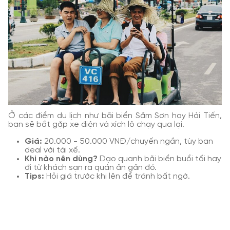
Ở các điểm du lịch như bãi biển Sầm Sơn hay Hải Tiến,
bạn sẽ bắt gặp xe điện và xích lô chạy qua lại.
Giá:
20.000 - 50.000 VNĐ/chuyến ngắn, tùy bạn
deal với tài xế.
Khi nào nên dùng?
Dạo quanh bãi biển buổi tối hay
đi từ khách sạn ra quán ăn gần đó.
Tips:
Hỏi giá trước khi lên để tránh bất ngờ.