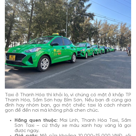
Taxi ở Thanh Hóa thì khỏi lo, vì chúng có mặt ở khắp TP
Thanh Hóa, Sầm Sơn hay Bỉm Sơn. Nếu bạn đi cùng gia
đình hay nhóm bạn, gọi một chiếc taxi là cách nhanh
gọn để đến nơi mà không phải chen chúc.
Hãng quen thuộc
: Mai Linh, Thanh Hóa Taxi, Sầm
Sơn Taxi – cứ thấy xe màu xanh hay vàng là gọi
được ngay.
Giá cước
: Mở cửa khoảng 10.000-15.000 VNĐ, rồi