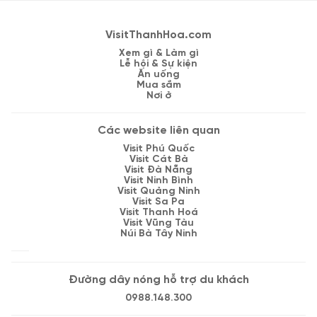
VisitThanhHoa.com
Xem gì & Làm gì
Lễ hội & Sự kiện
Ăn uống
Mua sắm
Nơi ở
Các website liên quan
Visit Phú Quốc
Visit Cát Bà
Visit Đà Nẵng
Visit Ninh Bình
Visit Quảng Ninh
Visit Sa Pa
Visit Thanh Hoá
Visit Vũng Tàu
Núi Bà Tây Ninh
Đường dây nóng hỗ trợ du khách
0988.148.300