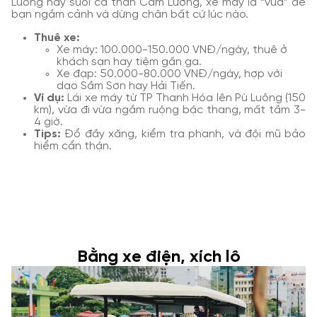
Luông hay suối cá thần Cẩm Lương, xe máy là “vua” để
bạn ngắm cảnh và dừng chân bất cứ lúc nào.
Thuê xe:
Xe máy: 100.000-150.000 VNĐ/ngày, thuê ở
khách sạn hay tiệm gần ga.
Xe đạp: 50.000-80.000 VNĐ/ngày, hợp với
dạo Sầm Sơn hay Hải Tiến.
Ví dụ:
Lái xe máy từ TP Thanh Hóa lên Pù Luông (150
km), vừa đi vừa ngắm ruộng bậc thang, mất tầm 3-
4 giờ.
Tips:
Đổ đầy xăng, kiểm tra phanh, và đội mũ bảo
hiểm cẩn thận.
Bằng xe điện, xích lô