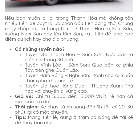
Nếu bạn muốn đi lại trong Thanh Hóa mà không tốn
nhiều tiền, xe buýt là lựa chọn đầu tiên đáng thử. Chúng
chạy khắp nơi, từ trung tâm TP Thanh Hóa ra Sầm Sơn,
xuống Nghi Sơn hay lên Bỉm Sơn, rất tiện để ghé các
điểm du lịch hay chợ địa phương.
Có những tuyến nào?
Tuyến Ga Thanh Hóa – Sầm Sơn: Đưa bạn ra
biển chỉ trong 30 phút.
Tuyến Vĩnh Lộc – Sầm Sơn: Qua bến xe phía
Tây, tiện ghé Quán Lào.
Tuyến Hàm Rồng – Nghi Sơn: Dành cho ai muốn
khám phá khu kinh tế.
Tuyến Đại học Hồng Đức – Thường Xuân: Phù
hợp với chuyến đi vùng cao.
Giá vé:
Chỉ từ 5.000 đến 15.000 VNĐ, rẻ hơn cả
một cốc trà đá!
Thời gian:
Xe chạy từ 5h sáng đến 9h tối, cứ 20-30
phút lại có một chuyến.
Tips:
Mang tiền lẻ, đứng ở trạm có bảng để tài xế
dễ thấy bạn nhé.