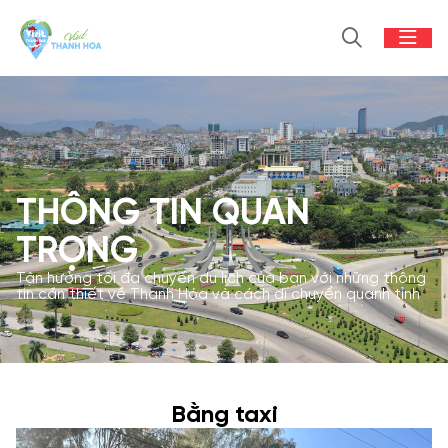
THÔNG TIN QUAN
TRỌNG
Tận hưởng tối đa chuyến du lịch của bạn với những thông
tin cần thiết về Thanh Hóa và cách di chuyển quanh tỉnh
Bằng taxi