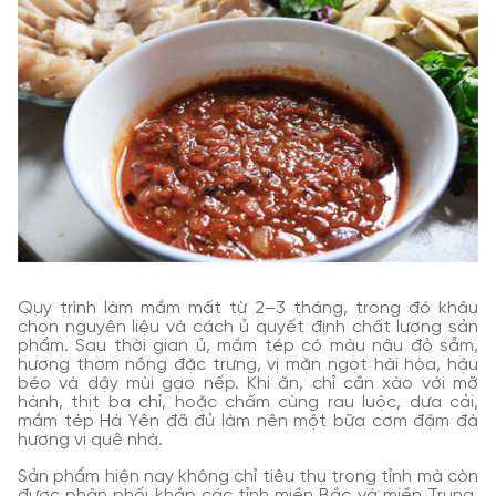
Quy trình làm mắm mất từ 2–3 tháng, trong đó khâu
chọn nguyên liệu và cách ủ quyết định chất lượng sản
phẩm. Sau thời gian ủ, mắm tép có màu nâu đỏ sẫm,
hương thơm nồng đặc trưng, vị mặn ngọt hài hòa, hậu
béo và dậy mùi gạo nếp. Khi ăn, chỉ cần xào với mỡ
hành, thịt ba chỉ, hoặc chấm cùng rau luộc, dưa cải,
mắm tép Hà Yên đã đủ làm nên một bữa cơm đậm đà
hương vị quê nhà.
Sản phẩm hiện nay không chỉ tiêu thụ trong tỉnh mà còn
được phân phối khắp các tỉnh miền Bắc và miền Trung.