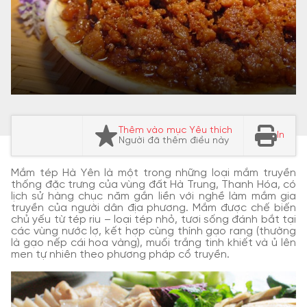
Thêm vào mục Yêu thích
In
Người đã thêm điều này
Mắm tép Hà Yên là một trong những loại mắm truyền
thống đặc trưng của vùng đất Hà Trung, Thanh Hóa, có
lịch sử hàng chục năm gắn liền với nghề làm mắm gia
truyền của người dân địa phương. Mắm được chế biến
chủ yếu từ tép riu – loại tép nhỏ, tươi sống đánh bắt tại
các vùng nước lợ, kết hợp cùng thính gạo rang (thường
là gạo nếp cái hoa vàng), muối trắng tinh khiết và ủ lên
men tự nhiên theo phương pháp cổ truyền.