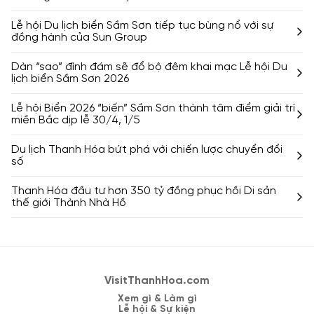
Lễ hội Du lịch biển Sầm Sơn tiếp tục bùng nổ với sự
đồng hành của Sun Group
Dàn “sao” đình đám sẽ đổ bộ đêm khai mạc Lễ hội Du
lịch biển Sầm Sơn 2026
Lễ hội Biển 2026 “biến” Sầm Sơn thành tâm điểm giải trí
miền Bắc dịp lễ 30/4, 1/5
Du lịch Thanh Hóa bứt phá với chiến lược chuyển đổi
số
Thanh Hóa đầu tư hơn 350 tỷ đồng phục hồi Di sản
thế giới Thành Nhà Hồ
VisitThanhHoa.com
Xem gì & Làm gì
Lễ hội & Sự kiện