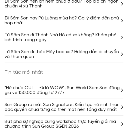
Đi Sầm Sơn nên ăn nem chua ở đâu? Top địa chỉ ngon
chuẩn vị xứ Thanh
Đi Sầm Sơn hay Pù Luông mùa hè? Gợi ý điểm đến phù
hợp nhất
Từ Sầm Sơn đi Thành Nhà Hồ có xa không? Khám phá
lịch trình trong ngày
Từ Sầm Sơn đi thác Mây bao xa? Hướng dẫn di chuyển
và tham quan
Tin tức mới nhất
"Hè chưa OUT – Đi là WOW", Sun World Sam Son đồng
giá vé 150.000 đồng từ 27/7
Sun Group ra mắt Sun Signature: Kiến tạo hệ sinh thái
đặc quyền chưa từng có trên một nền tảng duy nhất
Bứt phá sự nghiệp cùng workshop trực tuyến giải mã
chương trình Sun Group SGEN 2026