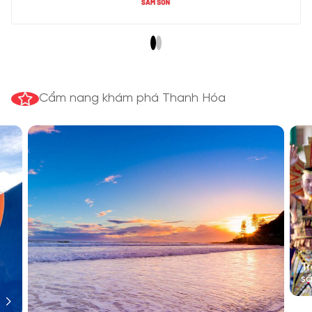
Cẩm nang khám phá Thanh Hóa
T
sắ