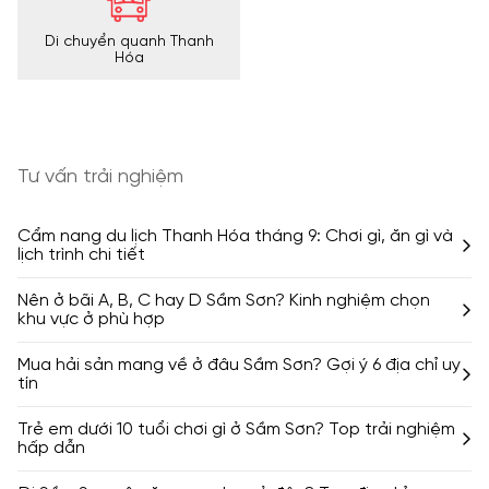
Di chuyển quanh Thanh
Hóa
Tư vấn trải nghiệm
Cẩm nang du lịch Thanh Hóa tháng 9: Chơi gì, ăn gì và
lịch trình chi tiết
Nên ở bãi A, B, C hay D Sầm Sơn? Kinh nghiệm chọn
khu vực ở phù hợp
Mua hải sản mang về ở đâu Sầm Sơn? Gợi ý 6 địa chỉ uy
tín
Trẻ em dưới 10 tuổi chơi gì ở Sầm Sơn? Top trải nghiệm
hấp dẫn