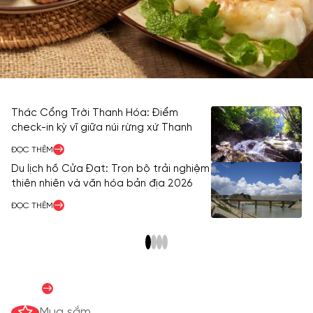
Thác Cổng Trời Thanh Hóa: Điểm
Bu
check-in kỳ vĩ giữa núi rừng xứ Thanh
ng
ĐỌC THÊM
ĐỌ
Du lịch hồ Cửa Đạt: Trọn bộ trải nghiệm
T
thiên nhiên và văn hóa bản địa 2026
nê
ĐỌC THÊM
ĐỌ
Hướng dẫn mua sắm
ĐỌC THÊM
Mua sắm