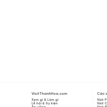
VisitThanhHoa.com
Các w
Xem gì & Làm gì
Visit
Lễ hội & Sự kiện
Visit 