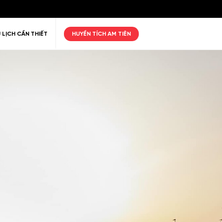
 LỊCH CẦN THIẾT
HUYỀN TÍCH AM TIÊN
ư giãn
Thiên nhiên
Golf