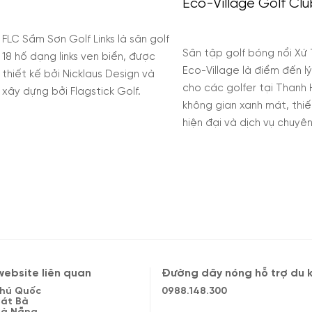
Eco-Village Golf Cl
FLC Sầm Sơn Golf Links là sân golf
Sân tập golf bóng nổi Xứ
18 hố dạng links ven biển, được
Eco-Village là điểm đến l
thiết kế bởi Nicklaus Design và
cho các golfer tại Thanh 
xây dựng bởi Flagstick Golf.
không gian xanh mát, thiế
hiện đại và dịch vụ chuyên
ebsite liên quan
Đường dây nóng hỗ trợ du 
 Phú Quốc
0988.148.300
Cát Bà