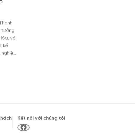
ub
 Thanh
ý tưởng
Hóa, với
t kế
 nghiệp.​
khách
Kết nối với chúng tôi