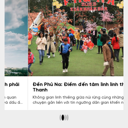
Đền Phủ Na: Điểm đến tâm linh linh thiêng xứ
Thanh
Không gian linh thiêng giữa núi rừng cùng những câu
chuyện gắn liền với tín ngưỡng dân gian khiến nơi đây
thu hút đông đảo du khách thập phương. Bài viết chia sẻ
lịch sử, thời điểm hành hương và kinh nghiệm tham quan
đền Phủ Na, giúp du khách có chuyến đi lễ bái thuận lợi,
trang nghiêm và nhiều ý nghĩa.