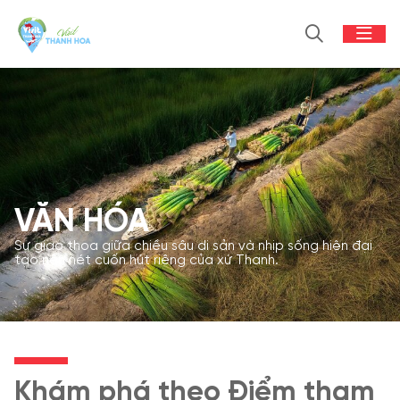
VĂN HÓA
Sự giao thoa giữa chiều sâu di sản và nhịp sống hiện đại
tạo nên nét cuốn hút riêng của xứ Thanh.
Khám phá theo Điểm tham