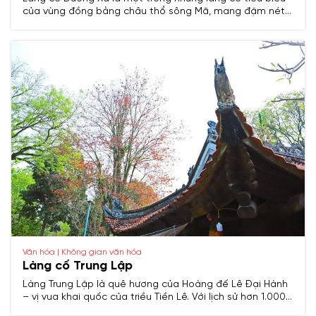
của vùng đồng bằng châu thổ sông Mã, mang đậm nét
văn hóa truyền thống Việt Nam. Với lịch sử lâu đời, nơi
đây từng là trung tâm hành chính và kinh tế quan trọng
trong các thời kỳ lịch sử, đồng thời lưu giữ nhiều di tích
khảo cổ và văn hóa đặc sắc.
Văn hóa | Không gian văn hóa
Làng cổ Trung Lập
Làng Trung Lập là quê hương của Hoàng đế Lê Đại Hành
– vị vua khai quốc của triều Tiền Lê. Với lịch sử hơn 1.000
năm, nơi đây lưu giữ nhiều di tích, cổ vật và phong tục