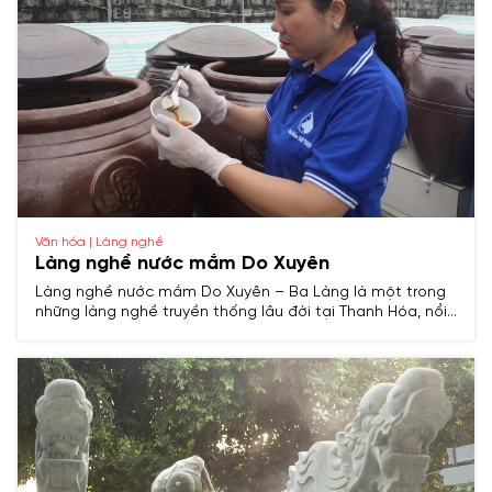
Văn hóa | Làng nghề
Làng nghề nước mắm Do Xuyên
Làng nghề nước mắm Do Xuyên – Ba Làng là một trong
những làng nghề truyền thống lâu đời tại Thanh Hóa, nổi
tiếng với sản phẩm nước mắm cốt cá cơm được chế
biến theo phương pháp cổ truyền, mang hương vị đậm
đà đặc trưng của vùng biển miền Trung.