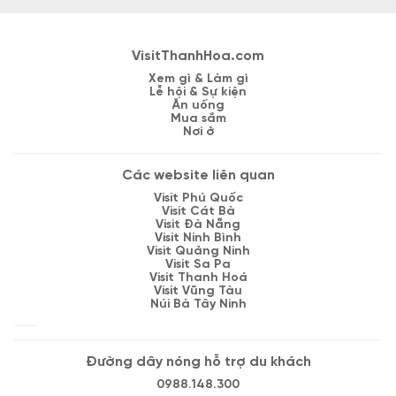
VisitThanhHoa.com
Xem gì & Làm gì
Lễ hội & Sự kiện
Ăn uống
Mua sắm
Nơi ở
Các website liên quan
Visit Phú Quốc
Visit Cát Bà
Visit Đà Nẵng
Visit Ninh Bình
Visit Quảng Ninh
Visit Sa Pa
Visit Thanh Hoá
Visit Vũng Tàu
Núi Bà Tây Ninh
Đường dây nóng hỗ trợ du khách
0988.148.300