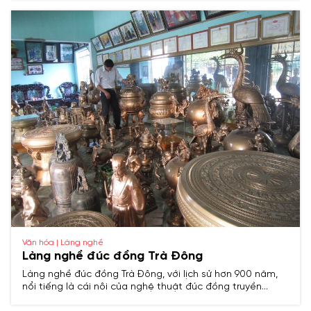
truyền thống, phản ánh đậm nét văn hóa Việt cổ.​
Văn hóa | Làng nghề
Làng nghề đúc đồng Trà Đông
Làng nghề đúc đồng Trà Đông, với lịch sử hơn 900 năm,
nổi tiếng là cái nôi của nghệ thuật đúc đồng truyền
thống xứ Thanh, chuyên sản xuất chuông, tượng, đồ thờ