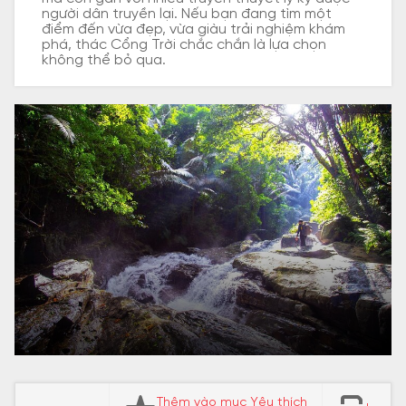
người dân truyền lại. Nếu bạn đang tìm một
điểm đến vừa đẹp, vừa giàu trải nghiệm khám
phá, thác Cổng Trời chắc chắn là lựa chọn
không thể bỏ qua.
Thêm vào mục Yêu thích