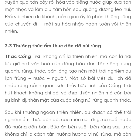
xuyên qua tán cây rồi hòa vào tiếng nước giúp xua tan
mệt nhọc và làm dịu tâm hồn sau quãng đường leo núi.
Đối với nhiều du khách, cảm giác ấy là phần thiêng liêng
của chuyến đi — một sự hòa nhập hoàn toàn với thiên
nhiên.
3.3 Thưởng thức ẩm thực dân dã núi rừng
Thác Cổng Trời
không chỉ là thiên nhiên, mà còn là nơi
lưu giữ nét văn hoá của đồng bào dân tộc sống xung
quanh, rừng, thác, bản làng tạo nên một trải nghiệm du
lịch “rừng – nước – người”. Một số bài viết du lịch đã
nhắc rằng cảnh quan sơn thủy hữu tình của Cổng Trời
hút khách không chỉ bởi vẻ đẹp thiên nhiên mà còn bởi
sự bình dị, thân mật của cuộc sống núi rừng quanh thác.
Sau khi thưởng ngoạn thiên nhiên, du khách có thể trải
nghiệm ẩm thực dân dã: các món núi rừng, cá suối hoặc
đồ nướng dân bản. Bữa ăn bên suối, bên rừng sau trek
không chỉ là cách tận hưởng hương vị núi rừng, mà còn