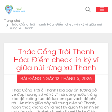
Trang chủ
Thác Cổng Trời Thanh Hóa: Điểm check-in kỳ vĩ giữa núi
rừng xứ Thanh
Thác Cổng Trời Thanh
Hóa: Điểm check-in kỳ vĩ
giữa núi rừng xứ Thanh
BÀI ĐĂNG NGÀY 12 THÁNG 5, 2026
Thác Cổng Trời ở Thanh Hóa gây ấn tượng bởi
vẻ đẹp hoang sơ và kỳ vĩ, nơi dòng nước trắng
xóa đổ xuống tựa dải lụa len qua vách đá phủ
rêu. Ẩn mình giữa dãy núi trùng điệp xứ Thanh,
ngọn thác không chỉ là một kỳ quan thiên nhiên
mà còn gắn với nhiều truyền thuyết ly kỳ được