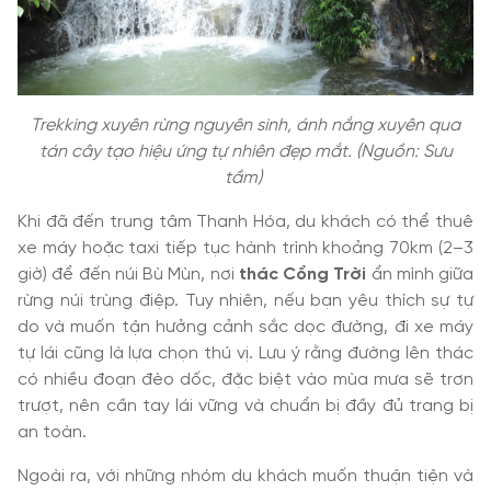
Trekking xuyên rừng nguyên sinh, ánh nắng xuyên qua
tán cây tạo hiệu ứng tự nhiên đẹp mắt. (Nguồn: Sưu
tầm)
Khi đã đến trung tâm Thanh Hóa, du khách có thể thuê
xe máy hoặc taxi tiếp tục hành trình khoảng 70km (2–3
giờ) để đến núi Bù Mùn, nơi
thác Cổng Trời
ẩn mình giữa
rừng núi trùng điệp. Tuy nhiên, nếu bạn yêu thích sự tự
do và muốn tận hưởng cảnh sắc dọc đường, đi xe máy
tự lái cũng là lựa chọn thú vị. Lưu ý rằng đường lên thác
có nhiều đoạn đèo dốc, đặc biệt vào mùa mưa sẽ trơn
trượt, nên cần tay lái vững và chuẩn bị đầy đủ trang bị
an toàn.
Ngoài ra, với những nhóm du khách muốn thuận tiện và