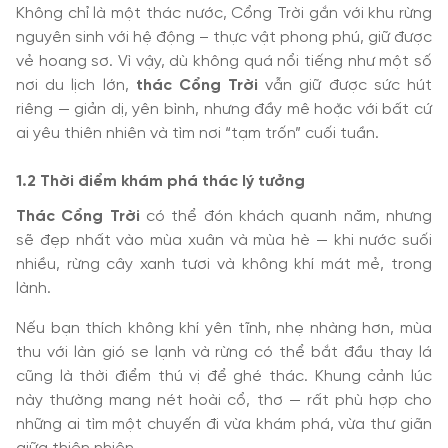
Không chỉ là một thác nước, Cổng Trời gắn với khu rừng
nguyên sinh với hệ động – thực vật phong phú, giữ được
vẻ hoang sơ. Vì vậy, dù không quá nổi tiếng như một số
nơi du lịch lớn,
thác Cổng Trời
vẫn giữ được sức hút
riêng — giản dị, yên bình, nhưng đầy mê hoặc với bất cứ
ai yêu thiên nhiên và tìm nơi “tạm trốn” cuối tuần.
1.2 Thời điểm khám phá thác lý tưởng
Thác Cổng Trời
có thể đón khách quanh năm, nhưng
sẽ đẹp nhất vào mùa xuân và mùa hè — khi nước suối
nhiều, rừng cây xanh tươi và không khí mát mẻ, trong
lành.
Nếu bạn thích không khí yên tĩnh, nhẹ nhàng hơn, mùa
thu với làn gió se lạnh và rừng có thể bắt đầu thay lá
cũng là thời điểm thú vị để ghé thác. Khung cảnh lúc
này thường mang nét hoài cổ, thơ — rất phù hợp cho
những ai tìm một chuyến đi vừa khám phá, vừa thư giãn