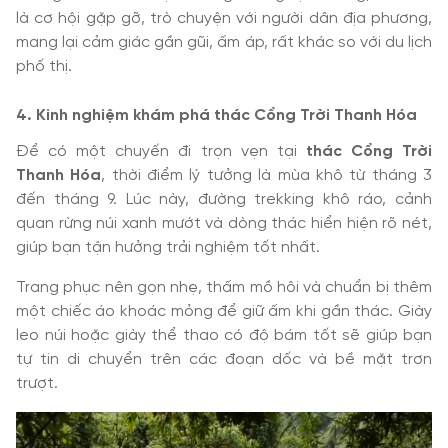
là cơ hội gặp gỡ, trò chuyện với người dân địa phương,
mang lại cảm giác gần gũi, ấm áp, rất khác so với du lịch
phố thị.
4. Kinh nghiệm khám phá thác Cổng Trời Thanh Hóa
Để có một chuyến đi trọn vẹn tại
thác Cổng Trời
Thanh Hóa
, thời điểm lý tưởng là mùa khô từ tháng 3
đến tháng 9. Lúc này, đường trekking khô ráo, cảnh
quan rừng núi xanh mướt và dòng thác hiển hiện rõ nét,
giúp bạn tận hưởng trải nghiệm tốt nhất.
Trang phục nên gọn nhẹ, thấm mồ hôi và chuẩn bị thêm
một chiếc áo khoác mỏng để giữ ấm khi gần thác. Giày
leo núi hoặc giày thể thao có độ bám tốt sẽ giúp bạn
tự tin di chuyển trên các đoạn dốc và bề mặt trơn
trượt.