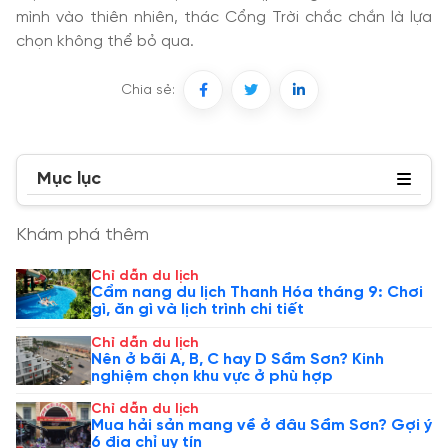
mình vào thiên nhiên, thác Cổng Trời chắc chắn là lựa
chọn không thể bỏ qua.
Chia sẻ:
Mục lục
Khám phá thêm
Chỉ dẫn du lịch
Cẩm nang du lịch Thanh Hóa tháng 9: Chơi
gì, ăn gì và lịch trình chi tiết
Chỉ dẫn du lịch
Nên ở bãi A, B, C hay D Sầm Sơn? Kinh
nghiệm chọn khu vực ở phù hợp
Chỉ dẫn du lịch
Mua hải sản mang về ở đâu Sầm Sơn? Gợi ý
6 địa chỉ uy tín