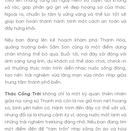
trèo lên những tảng đá nguy hiểm và tuyệt đối không
xả rác, góp phần giữ gìn vẻ đẹp hoang sơ của thác.
Ngoài ra, chuẩn bị tâm lý vững vàng và thể lực tốt sẽ
giúp bạn hoàn thành hành trình một cách an toàn và
đầy hứng khởi.
Nếu bạn đang lên kế hoạch khám phá Thanh Hóa,
quảng trường biển Sầm Sơn cũng là một điểm dừng
chân không thể bỏ qua. Buổi tối, nơi đây sôi động với
ánh sáng lung linh, du khách có thể dạo chơi, check-in
và thưởng thức màn trình diễn nhạc nước sống động,
tạo nên trải nghiệm vừa lãng mạn vừa nhộn nhịp giữa
trung tâm thành phố biển.
Thác Cổng Trời
không chỉ là một kỳ quan thiên nhiên
giữa núi rừng xứ Thanh mà còn là nơi giữ trọn nét hoang
sơ, bình yên hiếm có. Hành trình đến đây có thể vất vả,
nhưng đổi lại là khung cảnh kỳ vĩ, dòng nước mát lành và
những trải nghiệm trekking đáng nhớ. Nếu bạn đang tìm
một điểm đến để “tạm trốn” nhịp sống ồn ào và hòa