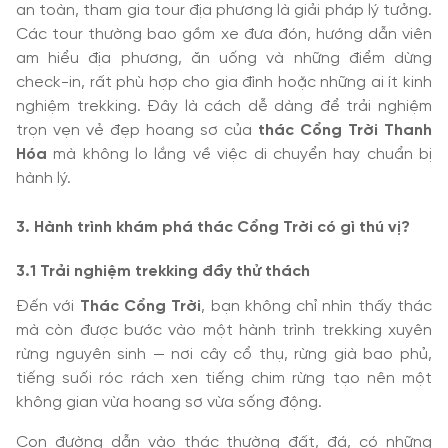
an toàn, tham gia tour địa phương là giải pháp lý tưởng.
Các tour thường bao gồm xe đưa đón, hướng dẫn viên
am hiểu địa phương, ăn uống và những điểm dừng
check-in, rất phù hợp cho gia đình hoặc những ai ít kinh
nghiệm trekking. Đây là cách dễ dàng để trải nghiệm
trọn vẹn vẻ đẹp hoang sơ của
thác Cổng Trời Thanh
Hóa
mà không lo lắng về việc di chuyển hay chuẩn bị
hành lý.
3. Hành trình khám phá thác Cổng Trời có gì thú vị?
3.1 Trải nghiệm trekking đầy thử thách
Đến với
Thác Cổng Trời
, bạn không chỉ nhìn thấy thác
mà còn được bước vào một hành trình trekking xuyên
rừng nguyên sinh — nơi cây cổ thụ, rừng già bao phủ,
tiếng suối róc rách xen tiếng chim rừng tạo nên một
không gian vừa hoang sơ vừa sống động.
Con đường dẫn vào thác thường đất, đá, có những