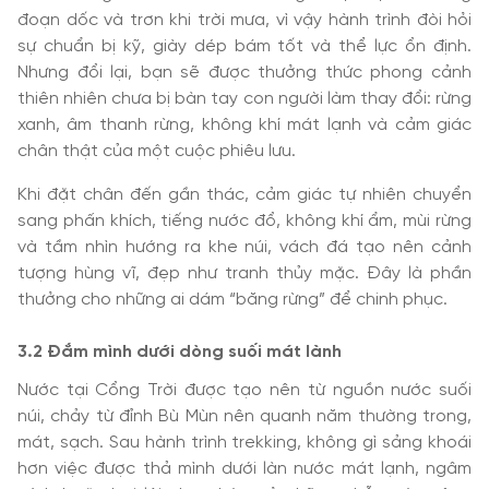
đoạn dốc và trơn khi trời mưa, vì vậy hành trình đòi hỏi
sự chuẩn bị kỹ, giày dép bám tốt và thể lực ổn định.
Nhưng đổi lại, bạn sẽ được thưởng thức phong cảnh
thiên nhiên chưa bị bàn tay con người làm thay đổi: rừng
xanh, âm thanh rừng, không khí mát lạnh và cảm giác
chân thật của một cuộc phiêu lưu.
Khi đặt chân đến gần thác, cảm giác tự nhiên chuyển
sang phấn khích, tiếng nước đổ, không khí ẩm, mùi rừng
và tầm nhìn hướng ra khe núi, vách đá tạo nên cảnh
tượng hùng vĩ, đẹp như tranh thủy mặc. Đây là phần
thưởng cho những ai dám “băng rừng” để chinh phục.
3.2 Đắm mình dưới dòng suối mát lành
Nước tại Cổng Trời được tạo nên từ nguồn nước suối
núi, chảy từ đỉnh Bù Mùn nên quanh năm thường trong,
mát, sạch. Sau hành trình trekking, không gì sảng khoái
hơn việc được thả mình dưới làn nước mát lạnh, ngâm