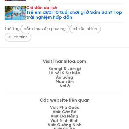
Chỉ dẫn du lịch
Trẻ em dưới 10 tuổi chơi gì ở Sầm Sơn? Top
trải nghiệm hấp dẫn
Thẻ tag:
#Ẩm thực địa phương
#Thiên nhiên
#Lịch trình
VisitThanhHoa.com
Xem gì & Làm gì
Lễ hội & Sự kiện
Ăn uống
Mua sắm
Nơi ở
Các website liên quan
Visit Phú Quốc
Visit Cát Bà
Visit Đà Nẵng
Visit Ninh Bình
Visit Quảng Ninh