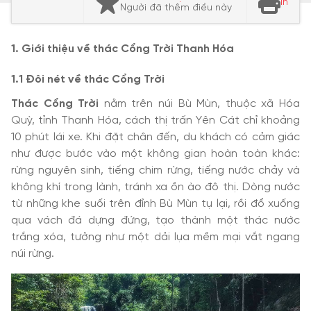
In
Người đã thêm điều này
1. Giới thiệu về thác Cổng Trời Thanh Hóa
1.1 Đôi nét về thác Cổng Trời
Thác Cổng Trời
nằm trên núi Bù Mùn, thuộc xã Hóa
Quỳ, tỉnh Thanh Hóa, cách thị trấn Yên Cát chỉ khoảng
10 phút lái xe. Khi đặt chân đến, du khách có cảm giác
như được bước vào một không gian hoàn toàn khác:
rừng nguyên sinh, tiếng chim rừng, tiếng nước chảy và
không khí trong lành, tránh xa ồn ào đô thị. Dòng nước
từ những khe suối trên đỉnh Bù Mùn tụ lại, rồi đổ xuống
qua vách đá dựng đứng, tạo thành một thác nước
trắng xóa, tưởng như một dải lụa mềm mại vắt ngang
núi rừng.