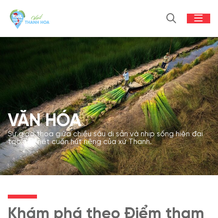
VĂN HÓA
Sự giao thoa giữa chiều sâu di sản và nhịp sống hiện đại
tạo nên nét cuốn hút riêng của xứ Thanh.
Khám phá theo Điểm tham