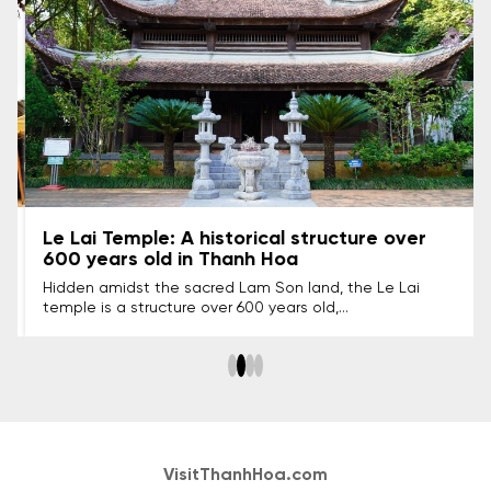
Le Lai Temple: A historical structure over
600 years old in Thanh Hoa
Hidden amidst the sacred Lam Son land, the Le Lai
temple is a structure over 600 years old,
commemorating the loyalty and bravery of the general
who 'risked his life to save his lord' in the past. This place
not only holds great historical value but is also a sacred
spiritual destination for the people of Thanh Hoa.
VisitThanhHoa.com