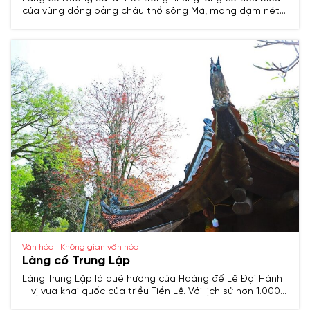
của vùng đồng bằng châu thổ sông Mã, mang đậm nét
văn hóa truyền thống Việt Nam. Với lịch sử lâu đời, nơi
đây từng là trung tâm hành chính và kinh tế quan trọng
trong các thời kỳ lịch sử, đồng thời lưu giữ nhiều di tích
khảo cổ và văn hóa đặc sắc.
Văn hóa | Không gian văn hóa
Làng cổ Trung Lập
Làng Trung Lập là quê hương của Hoàng đế Lê Đại Hành
– vị vua khai quốc của triều Tiền Lê. Với lịch sử hơn 1.000
năm, nơi đây lưu giữ nhiều di tích, cổ vật và phong tục