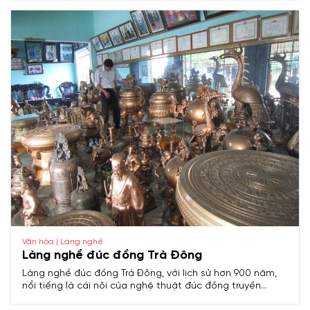
truyền thống, phản ánh đậm nét văn hóa Việt cổ.​
Văn hóa | Làng nghề
Làng nghề đúc đồng Trà Đông
Làng nghề đúc đồng Trà Đông, với lịch sử hơn 900 năm,
nổi tiếng là cái nôi của nghệ thuật đúc đồng truyền
thống xứ Thanh, chuyên sản xuất chuông, tượng, đồ thờ