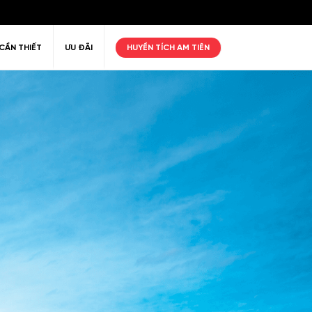
CẦN THIẾT
ƯU ĐÃI
HUYỀN TÍCH AM TIÊN
ư giãn
Thiên nhiên
Golf