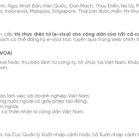
Anh, Nga, Nhật Bản, Hàn Quốc, Đan Mạch, Thụy Điển, Na Uy, P
 Indonesia, Malaysia, Singapore, Thái Lan được miễn thị thự
ện cấp
thị thực điện tử (e-visa) cho công dân của tất cả 
ách có thể đăng ký e-visa trực tuyến qua trang web chính t
- VOA)
ời hoặc thư bảo lãnh từ công ty, tổ chức tại Việt Nam. Khá
hơn.
ào làm việc với doanh nghiệp Việt Nam.
ộng nước ngoài có giấy phép lao động.
c ngoài.
 có thân nhân là công dân Việt Nam.
hực tại Cục Quản lý Xuất nhập cảnh hoặc Sở Xuất nhập cảnh tạ