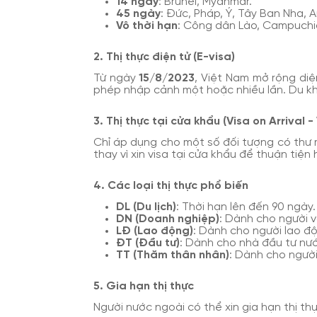
14 ngày
: Brunei, Myanmar.
45 ngày
: Đức, Pháp, Ý, Tây Ban Nha, 
Vô thời hạn
: Công dân Lào, Campuchia,
2. Thị thực điện tử (E-visa)
Từ ngày
15/8/2023
, Việt Nam mở rộng di
phép nhập cảnh một hoặc nhiều lần. Du kh
3. Thị thực tại cửa khẩu (Visa on Arrival 
Chỉ áp dụng cho một số đối tượng có thư m
thay vì xin visa tại cửa khẩu để thuận tiện 
4. Các loại thị thực phổ biến
DL (Du lịch)
: Thời hạn lên đến 90 ngày.
DN (Doanh nghiệp)
: Dành cho người v
LĐ (Lao động)
: Dành cho người lao đ
ĐT (Đầu tư)
: Dành cho nhà đầu tư nướ
TT (Thăm thân nhân)
: Dành cho người
5. Gia hạn thị thực
Người nước ngoài có thể xin gia hạn thị t