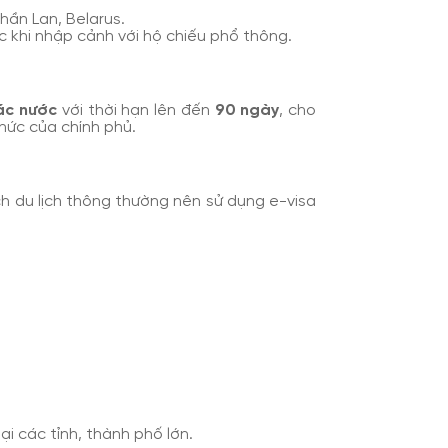
hần Lan, Belarus.
c khi nhập cảnh với hộ chiếu phổ thông.
các nước
với thời hạn lên đến
90 ngày
, cho
hức của chính phủ.
ch du lịch thông thường nên sử dụng e-visa
i các tỉnh, thành phố lớn.