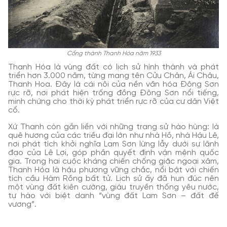
Cổng thành Thanh Hóa năm 1933
Thanh Hóa là vùng đất có lịch sử hình thành và phát
triển hơn 3.000 năm, từng mang tên Cửu Chân, Ái Châu,
Thanh Hoa. Đây là cái nôi của nền văn hóa Đông Sơn
rực rỡ, nơi phát hiện trống đồng Đông Sơn nổi tiếng,
minh chứng cho thời kỳ phát triển rực rỡ của cư dân Việt
cổ.
Xứ Thanh còn gắn liền với những trang sử hào hùng: là
quê hương của các triều đại lớn như nhà Hồ, nhà Hậu Lê,
nơi phát tích khởi nghĩa Lam Sơn lừng lẫy dưới sự lãnh
đạo của Lê Lợi, góp phần quyết định vận mệnh quốc
gia. Trong hai cuộc kháng chiến chống giặc ngoại xâm,
Thanh Hóa là hậu phương vững chắc, nổi bật với chiến
tích cầu Hàm Rồng bất tử. Lịch sử ấy đã hun đúc nên
một vùng đất kiên cường, giàu truyền thống yêu nước,
tự hào với biệt danh “vùng đất Lam Sơn – đất đế
vương”.