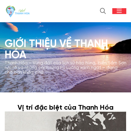
GIỚI THIỆU VỀ THANH
HÓA
Thanh Hóa – Vùng đất của lịch sử hào hùng, biển Sầm Sơn
rực rỡ và những cánh rừng Pù Luông xanh ngát – đang
chờ bạn khám phá.
Vị trí đặc biệt của Thanh Hóa