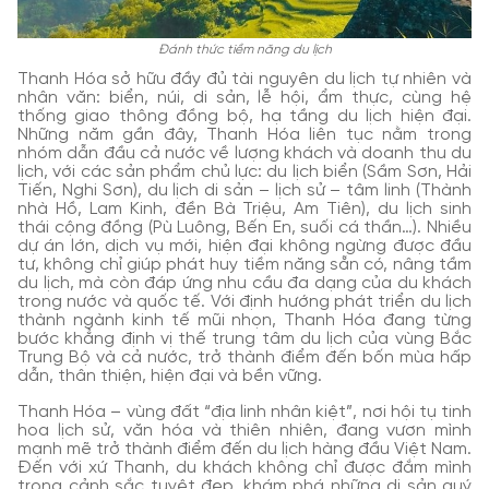
Đánh thức tiềm năng du lịch
Thanh Hóa sở hữu đầy đủ tài nguyên du lịch tự nhiên và
nhân văn: biển, núi, di sản, lễ hội, ẩm thực, cùng hệ
thống giao thông đồng bộ, hạ tầng du lịch hiện đại.
Những năm gần đây, Thanh Hóa liên tục nằm trong
nhóm dẫn đầu cả nước về lượng khách và doanh thu du
lịch, với các sản phẩm chủ lực: du lịch biển (Sầm Sơn, Hải
Tiến, Nghi Sơn), du lịch di sản – lịch sử – tâm linh (Thành
nhà Hồ, Lam Kinh, đền Bà Triệu, Am Tiên), du lịch sinh
thái cộng đồng (Pù Luông, Bến En, suối cá thần…). Nhiều
dự án lớn, dịch vụ mới, hiện đại không ngừng được đầu
tư, không chỉ giúp phát huy tiềm năng sẵn có, nâng tầm
du lịch, mà còn đáp ứng nhu cầu đa dạng của du khách
trong nước và quốc tế. Với định hướng phát triển du lịch
thành ngành kinh tế mũi nhọn, Thanh Hóa đang từng
bước khẳng định vị thế trung tâm du lịch của vùng Bắc
Trung Bộ và cả nước, trở thành điểm đến bốn mùa hấp
dẫn, thân thiện, hiện đại và bền vững.
Thanh Hóa – vùng đất “địa linh nhân kiệt”, nơi hội tụ tinh
hoa lịch sử, văn hóa và thiên nhiên, đang vươn mình
mạnh mẽ trở thành điểm đến du lịch hàng đầu Việt Nam.
Đến với xứ Thanh, du khách không chỉ được đắm mình
trong cảnh sắc tuyệt đẹp, khám phá những di sản quý