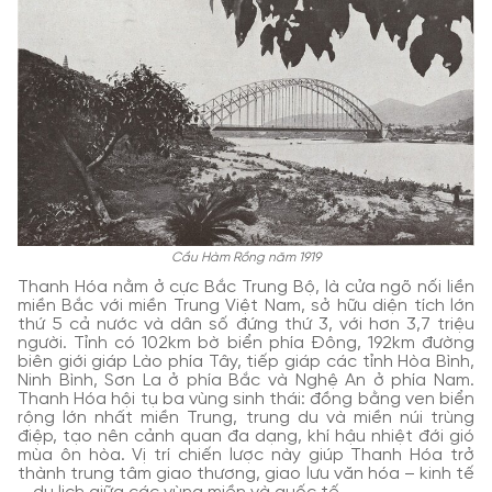
Cầu Hàm Rồng năm 1919
Thanh Hóa nằm ở cực Bắc Trung Bộ, là cửa ngõ nối liền
miền Bắc với miền Trung Việt Nam, sở hữu diện tích lớn
thứ 5 cả nước và dân số đứng thứ 3, với hơn 3,7 triệu
người. Tỉnh có 102km bờ biển phía Đông, 192km đường
biên giới giáp Lào phía Tây, tiếp giáp các tỉnh Hòa Bình,
Ninh Bình, Sơn La ở phía Bắc và Nghệ An ở phía Nam.
Thanh Hóa hội tụ ba vùng sinh thái: đồng bằng ven biển
rộng lớn nhất miền Trung, trung du và miền núi trùng
điệp, tạo nên cảnh quan đa dạng, khí hậu nhiệt đới gió
mùa ôn hòa. Vị trí chiến lược này giúp Thanh Hóa trở
thành trung tâm giao thương, giao lưu văn hóa – kinh tế