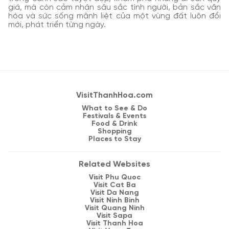
giá, mà còn cảm nhận sâu sắc tình người, bản sắc văn
hóa và sức sống mãnh liệt của một vùng đất luôn đổi
mới, phát triển từng ngày.
VisitThanhHoa.com
What to See & Do
Festivals & Events
Food & Drink
Shopping
Places to Stay
Related Websites
Visit Phu Quoc
Visit Cat Ba
Visit Da Nang
Visit Ninh Binh
Visit Quang Ninh
Visit Sapa
Visit Thanh Hoa