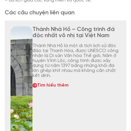
– du lịch giữa các vùng miền và quốc tế.
Các câu chuyện liên quan
Thành Nhà Hồ – Công trình đá
độc nhất vô nhị tại Việt Nam
Thành Nhà Hồ là một di tích lịch sử độc
đáo tại Thanh Hóa, được UNESCO công
nhận là Di sản Văn hóa Thế giới. Nằm ở
huyện Vĩnh Lộc, công trình được xây
dựng từ năm 1397 bằng những khối đá
lớn ghép khít nhau mà không cần chất
kết dính.
Tìm hiểu thêm