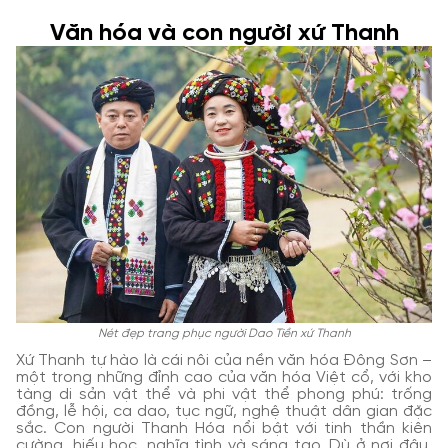
Văn hóa và con người xứ Thanh
Nét đẹp trang phục người Dao Tiền xứ Thanh
Xứ Thanh tự hào là cái nôi của nền văn hóa Đông Sơn –
một trong những đỉnh cao của văn hóa Việt cổ, với kho
tàng di sản vật thể và phi vật thể phong phú: trống
đồng, lễ hội, ca dao, tục ngữ, nghệ thuật dân gian đặc
sắc. Con người Thanh Hóa nổi bật với tinh thần kiên
cường, hiếu học, nghĩa tình và sáng tạo. Dù ở nơi đâu,