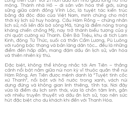
Long trên cạn” với 21 hòn đảo lớn nhỏ giữa lòng hồ thơ
mộng. Thành nhà Hồ – di sản văn hóa thế giới, sừng
sững giữa cánh đồng Vĩnh Lộc, là tuyệt tác kiến trúc
bằng đá độc đáo của Việt Nam, minh chứng cho một
thời kỳ lịch sử huy hoàng. Cầu Hàm Rồng – chứng nhân
lịch sử, nối liền đôi bờ sông Mã, từng là điểm nóng trong
kháng chiến chống Mỹ, nay trở thành biểu tượng của ý
chí quật cường xứ Thanh. Đền Bà Triệu, khu di tích Lam
Kinh, động Từ Thức, suối cá thần Cẩm Lương, Pù Luông
với ruộng bậc thang và bản làng dân tộc… đều là những
điểm đến hấp dẫn, mang đậm dấu ấn lịch sử, văn hóa
và thiên nhiên kỳ thú.
Đặc biệt, không thể không nhắc tới Am Tiên – thắng
cảnh nổi bật nằm giữa núi non kỳ vĩ thuộc quần thể núi
Hàm Rồng. Am Tiên được mệnh danh là “Tuyệt tình cốc
xứ Thanh”, nổi bật với hồ nước trong xanh, vách núi
dựng đứng và không gian linh thiêng, tĩnh tại. Nơi đây
vừa là điểm du lịch sinh thái, vừa là chốn tâm linh, gắn
với nhiều truyền thuyết và dấu ấn lịch sử, tạo nên sức
hút đặc biệt cho du khách khi đến với Thanh Hóa.