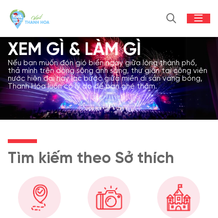
XEM GÌ & LÀM GÌ
Nếu bạn muốn đón gió biển ngay giữa lòng thành phố,
thả mình trên dòng sông ánh sáng, thư giãn tại công viên
nước hiện đại hay lạc bước giữa miền di sản vang bóng,
Thanh Hóa luôn có lý do để bạn ghé thăm.
Tìm kiếm theo Sở thích