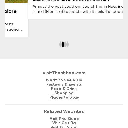
Amidst the vast southern sea of Thanh Hoa, Bien Son
Island (Bien Islet) attracts with its pristine beauty, unique
culture, and long-standing historical stories. If you are
looking for a novel sea exploration experience, enjoy
fresh seafood, and immerse yourself in the traditional
space of Thanh fishermen, let's explore all the useful
information about Bien Son Island for your upcoming trip!
VisitThanhHoa.com
What to See & Do
Festivals & Events
Food & Drink
Shopping
Places to Stay
Related Websites
Visit Phu Quoc
Visit Cat Ba
Visit Da Nang