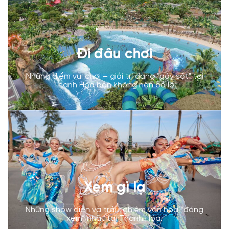
Đi đâu chơi
Những điểm vui chơi – giải trí đang "gây sốt" tại
Thanh Hóa bạn không nên bỏ lỡ!
Xem gì lạ
Những show diễn và trải nghiệm văn hóa “đáng
xem” nhất tại Thanh Hóa.