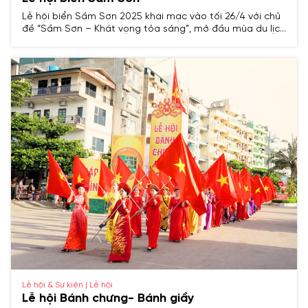
Lễ hội biển Sầm Sơn 2025 khai mạc vào tối 26/4 với chủ
đề “Sầm Sơn – Khát vọng tỏa sáng”, mở đầu mùa du lịch
hè bằng chuỗi hoạt động văn hóa, thể thao, nghệ thuật
đặc sắc và màn bắn pháo hoa tầm thấp.
Lễ hội & Sự kiện | Lễ hội
Lễ hội Bánh chưng- Bánh giầy