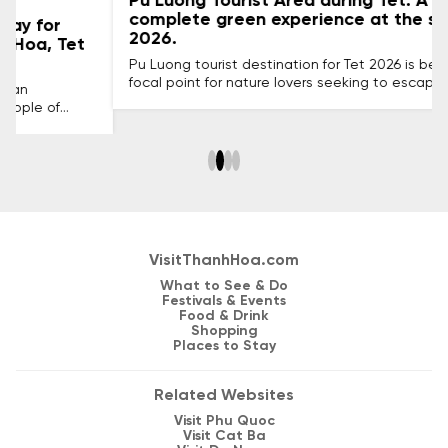
Pu Luong Tourist Area during Tet: A
complete green experience at the start of
2026.
Pu Luong tourist destination for Tet 2026 is becoming a
focal point for nature lovers seeking to escape the city's
hustle and bustle. Pu Luong's allure stems not only from
its pristine forests and refreshing air, but also from its
simple way of life and warm meals shared with locals. A
journey to Pu Luong during Tet is sure to bring you a
fulfilling start to the year.
VisitThanhHoa.com
What to See & Do
Festivals & Events
Food & Drink
Shopping
Places to Stay
Related Websites
Visit Phu Quoc
Visit Cat Ba