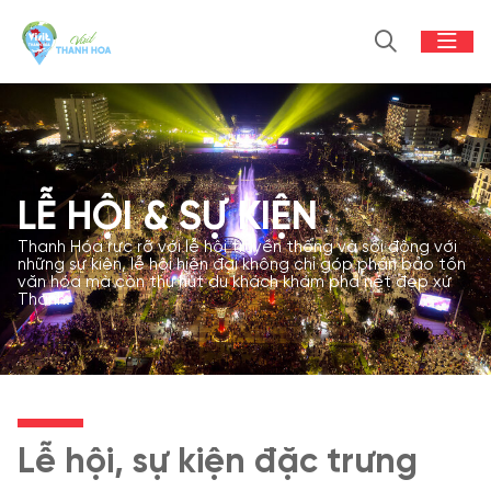
LỄ HỘI & SỰ KIỆN
Thanh Hóa rực rỡ với lễ hội truyền thống và sôi động với
những sự kiện, lễ hội hiện đại không chỉ góp phần bảo tồn
văn hóa mà còn thu hút du khách khám phá nét đẹp xứ
Thanh.
Lễ hội, sự kiện đặc trưng