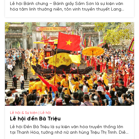
Lễ hội Bánh chưng – Bánh giầy Sầm Sơn là sự kiện văn
hóa tâm linh thường niên, tôn vinh truyền thuyết Lang
Liêu và thần Độc Cước, cầu mong quốc thái dân an, mưa
thuận gió hòa, biển lặng sóng yên.​
Lễ hội & Sự kiện | Lễ hội
Lễ hội đền Bà Triệu
Lễ hội Đền Bà Triệu là sự kiện văn hóa truyền thống lớn
tại Thanh Hóa, tưởng nhớ nữ anh hùng Triệu Thị Trinh. Diễn
ra hàng năm với nhiều nghi lễ trang trọng và hoạt động