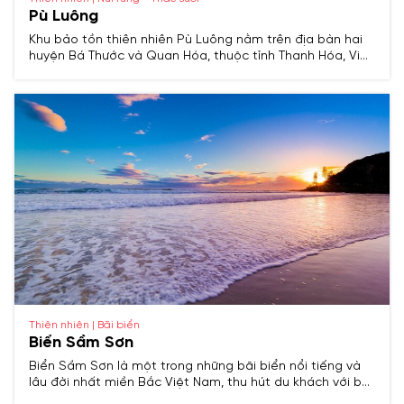
Pù Luông
Khu bảo tồn thiên nhiên Pù Luông nằm trên địa bàn hai
huyện Bá Thước và Quan Hóa, thuộc tỉnh Thanh Hóa, Việt
Nam. Khu vực này cách thành phố Thanh Hóa khoảng 130
km về phía tây bắc và cách Hà Nội khoảng 160 km về
phía tây nam.
Thiên nhiên | Bãi biển
Biển Sầm Sơn
Biển Sầm Sơn là một trong những bãi biển nổi tiếng và
lâu đời nhất miền Bắc Việt Nam, thu hút du khách với bờ
cát dài, sóng mạnh, nước biển trong xanh cùng hệ thống