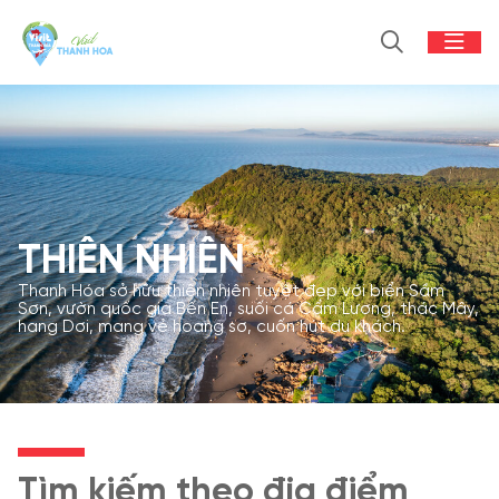
THIÊN NHIÊN
Thanh Hóa sở hữu thiên nhiên tuyệt đẹp với biển Sầm
Sơn, vườn quốc gia Bến En, suối cá Cẩm Lương, thác Mây,
hang Dơi, mang vẻ hoang sơ, cuốn hút du khách.
Tìm kiếm theo địa điểm