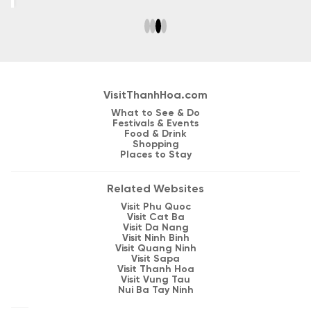
guidance and the most practical experience for your trip.
VisitThanhHoa.com
What to See & Do
Festivals & Events
Food & Drink
Shopping
Places to Stay
Related Websites
Visit Phu Quoc
Visit Cat Ba
Visit Da Nang
Visit Ninh Binh
Visit Quang Ninh
Visit Sapa
Visit Thanh Hoa
Visit Vung Tau
Nui Ba Tay Ninh