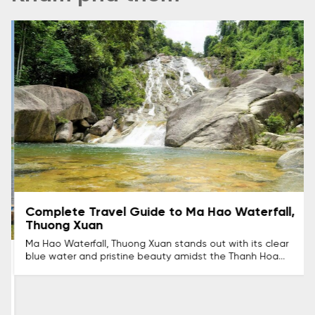
Complete Travel Guide to Ma Hao Waterfall,
Thuong Xuan
Ma Hao Waterfall, Thuong Xuan stands out with its clear
blue water and pristine beauty amidst the Thanh Hoa
mountains and forests, making it an ideal destination for
explorers in 2026. If you love to travel and wish to find a
quiet, natural resting place, Ma Hao waterfall is an
unmissable suggestion. This article will share complete