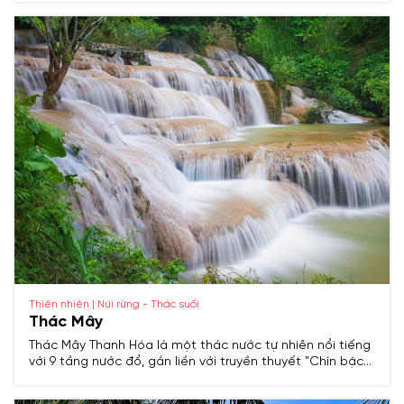
dịch vụ du lịch phát triển sôi động.
Thiên nhiên | Núi rừng - Thác suối
Thác Mây
Thác Mây Thanh Hóa là một thác nước tự nhiên nổi tiếng
với 9 tầng nước đổ, gắn liền với truyền thuyết "Chín bậc
tình yêu", mang vẻ đẹp hoang sơ, quyến rũ giữa núi rừng
nguyên sinh của huyện Thạch Thành.