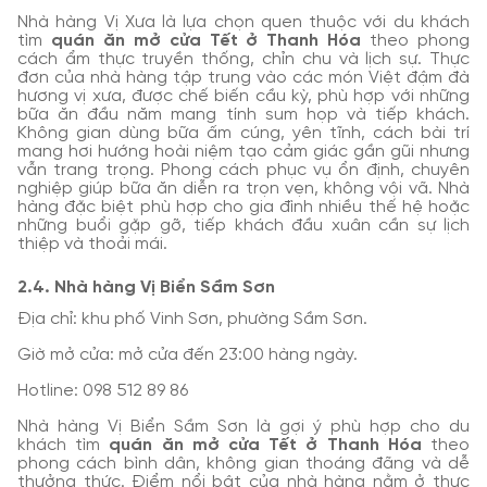
Nhà hàng Vị Xưa là lựa chọn quen thuộc với du khách
tìm
quán ăn mở cửa Tết ở Thanh Hóa
theo phong
cách ẩm thực truyền thống, chỉn chu và lịch sự. Thực
đơn của nhà hàng tập trung vào các món Việt đậm đà
hương vị xưa, được chế biến cầu kỳ, phù hợp với những
bữa ăn đầu năm mang tính sum họp và tiếp khách.
Không gian dùng bữa ấm cúng, yên tĩnh, cách bài trí
mang hơi hướng hoài niệm tạo cảm giác gần gũi nhưng
vẫn trang trọng. Phong cách phục vụ ổn định, chuyên
nghiệp giúp bữa ăn diễn ra trọn vẹn, không vội vã. Nhà
hàng đặc biệt phù hợp cho gia đình nhiều thế hệ hoặc
những buổi gặp gỡ, tiếp khách đầu xuân cần sự lịch
thiệp và thoải mái.
2.4. Nhà hàng Vị Biển Sầm Sơn
Địa chỉ: khu phố Vinh Sơn, phường Sầm Sơn.
Giờ mở cửa: mở cửa đến 23:00 hàng ngày.
Hotline: 098 512 89 86
Nhà hàng Vị Biển Sầm Sơn là gợi ý phù hợp cho du
khách tìm
quán ăn mở cửa Tết ở Thanh Hóa
theo
phong cách bình dân, không gian thoáng đãng và dễ
thưởng thức. Điểm nổi bật của nhà hàng nằm ở thực