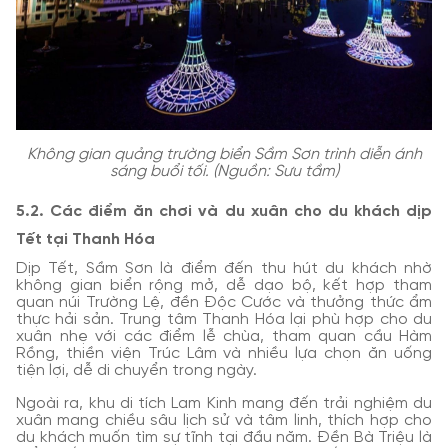
Không gian quảng trường biển Sầm Sơn trình diễn ánh
sáng buổi tối. (Nguồn: Sưu tầm)
5.2. Các điểm ăn chơi và du xuân cho du khách dịp
Tết tại Thanh Hóa
Dịp Tết, Sầm Sơn là điểm đến thu hút du khách nhờ
không gian biển rộng mở, dễ dạo bộ, kết hợp tham
quan núi Trường Lệ, đền Độc Cước và thưởng thức ẩm
thực hải sản. Trung tâm Thanh Hóa lại phù hợp cho du
xuân nhẹ với các điểm lễ chùa, tham quan cầu Hàm
Rồng, thiền viện Trúc Lâm và nhiều lựa chọn ăn uống
tiện lợi, dễ di chuyển trong ngày.
Ngoài ra, khu di tích Lam Kinh mang đến trải nghiệm du
xuân mang chiều sâu lịch sử và tâm linh, thích hợp cho
du khách muốn tìm sự tĩnh tại đầu năm. Đền Bà Triệu là