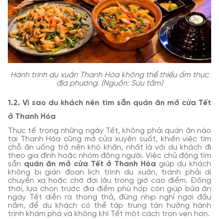
Hành trình du xuân Thanh Hóa không thể thiếu ẩm thực
địa phương. (Nguồn: Sưu tầm)
1.2. Vì sao du khách nên tìm sẵn quán ăn mở cửa Tết
ở Thanh Hóa
Thực tế trong những ngày Tết, không phải quán ăn nào
tại Thanh Hóa cũng mở cửa xuyên suốt, khiến việc tìm
chỗ ăn uống trở nên khó khăn, nhất là với du khách đi
theo gia đình hoặc nhóm đông người. Việc chủ động tìm
sẵn
quán ăn mở cửa Tết ở Thanh Hóa
giúp du khách
không bị gián đoạn lịch trình du xuân, tránh phải di
chuyển xa hoặc chờ đợi lâu trong giờ cao điểm. Đồng
thời, lựa chọn trước địa điểm phù hợp còn giúp bữa ăn
ngày Tết diễn ra thong thả, đúng nhịp nghỉ ngơi đầu
năm, để du khách có thể tập trung tận hưởng hành
trình khám phá và không khí Tết một cách trọn vẹn hơn.