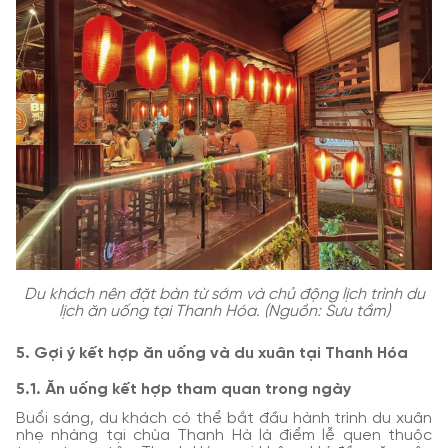
Du khách nên đặt bàn từ sớm và chủ động lịch trình du
lịch ăn uống tại Thanh Hóa. (Nguồn: Sưu tầm)
5. Gợi ý kết hợp ăn uống và du xuân tại Thanh Hóa
5.1. Ăn uống kết hợp tham quan trong ngày
Buổi sáng, du khách có thể bắt đầu hành trình du xuân
nhẹ nhàng tại chùa Thanh Hà là điểm lễ quen thuộc