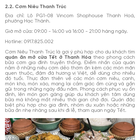
2.2. Cơm Niêu Thanh Trúc
Địa chỉ: Lô PG1-08 Vincom Shophouse Thanh Hoá,
phường Hạc Thành.
Giờ mở cửa: 09:00 - 14:00 và 16:00 - 21:00 hàng ngày.
Hotline: 0917.825.002
Cơm Niêu Thanh Trúc là gợi ý phù hợp cho du khách tìm
quán ăn mở cửa Tết ở Thanh Hóa
theo phong cách
bữa cơm gia đình truyền thống. Điểm nhấn của quán
nằm ở những niêu cơm dẻo thơm ăn kèm các món mặn
quen thuộc, đậm đà hương vị Việt, dễ dùng cho nhiều
độ tuổi. Thực đơn thiên về các món cơm niêu, canh,
món kho, món xào, mang lại cảm giác ấm cúng và gần
gũi trong những ngày đầu năm. Phong cách phục vụ ổn
định, lên món gọn gàng giúp du khách yên tâm dùng
bữa mà không mất nhiều thời gian chờ đợi. Quán đặc
biệt phù hợp cho gia đình, nhóm du xuân hoặc những
bữa ăn nhẹ nhàng sau khi đi lễ, tham quan ngày Tết.