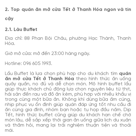
2. Top quán ăn mở cửa Tết ở Thanh Hóa ngon và tin
cậy
2.1. Làu Buffet
Địa chỉ: 88 Phan Bội Châu, phường Hạc Thành, Thanh
Hóa.
Giờ mở cửa: mở đến 23:00 hàng ngày.
Hotline: 096 605 1993.
Lẩu Buffet là lựa chọn phù hợp cho du khách tìm
quán
ăn mở cửa Tết ở Thanh Hóa
theo hình thức ăn uống
quây quần, no đủ và dễ chọn món. Mô hình buffet lẩu
giúp thực khách chủ động lựa chọn nguyên liệu từ thịt,
hải sản đến rau và đồ ăn kèm, phù hợp với nhiều khẩu vị
trong cùng một bữa ăn. Không khí dùng bữa ấm cúng,
nhịp phục vụ ổn định giúp quán đáp ứng tốt nhu cầu đi
ăn cùng gia đình, nhóm bạn hoặc tụ họp đầu năm. Dịp
Tết, hình thức buffet cũng giúp du khách hạn chế chờ
món lâu, dễ sắp xếp thời gian ăn uống giữa lịch du xuân
và thăm hỏi, mang lại trải nghiệm thuận tiện và thoải
mái.