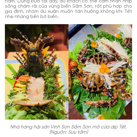
năm. Dùng bữa tại đây, du khách có thể cảm nhận nhịp
sống chậm rãi của vùng biển Sầm Sơn, rất phù hợp cho
gia đình, nhóm du xuân muốn tận hưởng không khí Tết
nhẹ nhàng bên bờ biển.
Nhà hàng hải sản Vinh Sơn Sầm Sơn mở cửa dịp Tết.
(Nguồn: Sưu tầm)