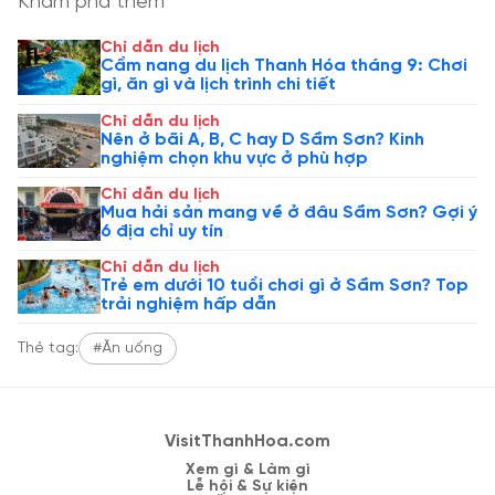
Khám phá thêm
Chỉ dẫn du lịch
Cẩm nang du lịch Thanh Hóa tháng 9: Chơi
gì, ăn gì và lịch trình chi tiết
Chỉ dẫn du lịch
Nên ở bãi A, B, C hay D Sầm Sơn? Kinh
nghiệm chọn khu vực ở phù hợp
Chỉ dẫn du lịch
Mua hải sản mang về ở đâu Sầm Sơn? Gợi ý
6 địa chỉ uy tín
Chỉ dẫn du lịch
Trẻ em dưới 10 tuổi chơi gì ở Sầm Sơn? Top
trải nghiệm hấp dẫn
Thẻ tag:
#Ăn uống
VisitThanhHoa.com
Xem gì & Làm gì
Lễ hội & Sự kiện