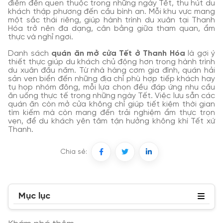
điểm đến quen thuộc trong những ngày Tết, thu hút du
khách thập phương đến cầu bình an. Mỗi khu vực mang
một sắc thái riêng, giúp hành trình du xuân tại Thanh
Hóa trở nên đa dạng, cân bằng giữa tham quan, ẩm
thực và nghỉ ngơi.
Danh sách
quán ăn mở cửa Tết ở Thanh Hóa
là gợi ý
thiết thực giúp du khách chủ động hơn trong hành trình
du xuân đầu năm. Từ nhà hàng cơm gia đình, quán hải
sản ven biển đến những địa chỉ phù hợp tiếp khách hay
tụ họp nhóm đông, mỗi lựa chọn đều đáp ứng nhu cầu
ăn uống thực tế trong những ngày Tết. Việc lưu sẵn các
quán ăn còn mở cửa không chỉ giúp tiết kiệm thời gian
tìm kiếm mà còn mang đến trải nghiệm ẩm thực trọn
vẹn, để du khách yên tâm tận hưởng không khí Tết xứ
Thanh.
Chia sẻ:
Mục lục