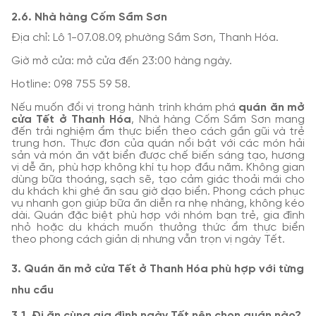
2.6. Nhà hàng Cốm Sầm Sơn
Địa chỉ: Lô 1-07.08.09, phường Sầm Sơn, Thanh Hóa.
Giờ mở cửa: mở cửa đến 23:00 hàng ngày.
Hotline: 098 755 59 58.
Nếu muốn đổi vị trong hành trình khám phá
quán ăn mở
cửa Tết ở Thanh Hóa
, Nhà hàng Cốm Sầm Sơn mang
đến trải nghiệm ẩm thực biển theo cách gần gũi và trẻ
trung hơn. Thực đơn của quán nổi bật với các món hải
sản và món ăn vặt biển được chế biến sáng tạo, hương
vị dễ ăn, phù hợp không khí tụ họp đầu năm. Không gian
dùng bữa thoáng, sạch sẽ, tạo cảm giác thoải mái cho
du khách khi ghé ăn sau giờ dạo biển. Phong cách phục
vụ nhanh gọn giúp bữa ăn diễn ra nhẹ nhàng, không kéo
dài. Quán đặc biệt phù hợp với nhóm bạn trẻ, gia đình
nhỏ hoặc du khách muốn thưởng thức ẩm thực biển
theo phong cách giản dị nhưng vẫn trọn vị ngày Tết.
3. Quán ăn mở cửa Tết ở Thanh Hóa phù hợp với từng
nhu cầu
3.1. Đi ăn cùng gia đình ngày Tết nên chọn quán nào?