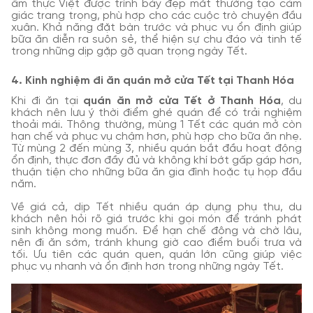
ẩm thực Việt được trình bày đẹp mắt thường tạo cảm
giác trang trọng, phù hợp cho các cuộc trò chuyện đầu
xuân. Khả năng đặt bàn trước và phục vụ ổn định giúp
bữa ăn diễn ra suôn sẻ, thể hiện sự chu đáo và tinh tế
trong những dịp gặp gỡ quan trọng ngày Tết.
4. Kinh nghiệm đi ăn quán mở cửa Tết tại Thanh Hóa
Khi đi ăn tại
quán ăn mở cửa Tết ở Thanh Hóa
, du
khách nên lưu ý thời điểm ghé quán để có trải nghiệm
thoải mái. Thông thường, mùng 1 Tết các quán mở còn
hạn chế và phục vụ chậm hơn, phù hợp cho bữa ăn nhẹ.
Từ mùng 2 đến mùng 3, nhiều quán bắt đầu hoạt động
ổn định, thực đơn đầy đủ và không khí bớt gấp gáp hơn,
thuận tiện cho những bữa ăn gia đình hoặc tụ họp đầu
năm.
Về giá cả, dịp Tết nhiều quán áp dụng phụ thu, du
khách nên hỏi rõ giá trước khi gọi món để tránh phát
sinh không mong muốn. Để hạn chế đông và chờ lâu,
nên đi ăn sớm, tránh khung giờ cao điểm buổi trưa và
tối. Ưu tiên các quán quen, quán lớn cũng giúp việc
phục vụ nhanh và ổn định hơn trong những ngày Tết.