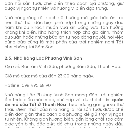
đơn hải sản tươi, chế biến theo cách địa phương, giữ
được vị ngọt tự nhiên và hương vị biển đặc trưng.
Nhà hàng rộng rãi, sạch sẽ, hướng mở giúp bữa ăn trở
nên thư thái, đặc biệt phù hợp trong những ngày đầu
năm khi du khách muốn vừa ăn uống vừa tận hưởng
không khí biển. Nhà hàng thích hợp cho gia đình, nhóm
du xuân hoặc những bữa ăn tụ họp đông người, nơi việc
dùng bữa cũng là một phần của trải nghiệm nghỉ Tết
nhẹ nhàng tại Sầm Sơn.
2.5. Nhà hàng Lộc Phương Vinh Sơn
Địa chỉ: Bãi tắm Vinh Sơn, phường Sầm Sơn, Thanh Hóa.
Giờ mở cửa: mở cửa đến 23:00 hàng ngày.
Hotline: 098 495 68 90
Nhà hàng Lộc Phương Vinh Sơn mang đến trải nghiệm
ẩm thực biển mộc mạc, phù hợp với du khách tìm
quán
ăn mở cửa Tết ở Thanh Hóa
theo hướng gần gũi và thư
thái. Điểm nhấn của nhà hàng là hải sản tươi, được chế
biến đơn giản theo cách địa phương để giữ trọn vị ngọt
tự nhiên. Không gian hướng biển, gần làng chài tạo cảm
giác yên bình, đặc biệt dễ chịu trong những ngày đầu