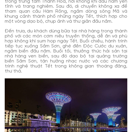
trong trung tâm Thanh Hóa, nơi không khí đầu năm yên
tĩnh và trang nghiêm. Sau đó, di chuyển không xa để
tham quan cầu Hàm Rồng, ngắm dòng sông Mã và
khung cảnh thành phố những ngày Tết, thích hợp cho
một vòng dạo bộ, chụp ảnh và thư giãn đầu năm.
Đến trưa, du khách dùng bữa tại nhà hàng trong thành
phố với các món cơm niêu truyền thống, dễ ăn và phù
hợp không khí sum họp ngày Tết. Buổi chiều, hành trình
tiếp tục xuống Sầm Sơn, ghé đền Độc Cước du xuân,
ngắm biển đầu năm. Buổi tối, thưởng thức hải sản tại
nhà hàng ven biển, sau đó dạo bộ tại quảng trường
biển Sầm Sơn, tận hưởng nhạc nước và các chương
trình nghệ thuật Tết trong không gian thoáng đãng,
thư thả.