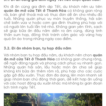
Khi đi ăn cùng gia đình dịp Tết, du khách nên ưu tiên
quán ăn mở cửa Tết ở Thanh Hóa
có không gian rộng
rãi, bàn ghế thoải mái và thực đơn dễ ăn cho nhiều độ
tuổi. Những quán phục vụ món truyền thống, hải sản
chế biến vừa vị hoặc cơm gia đình thường phù hợp với
cả người lớn tuổi lẫn trẻ nhỏ. Không gian yên tĩnh, sạch
sẽ giúp bữa ăn đầu năm diễn ra ấm cúng, đúng tinh
thần sum họp, đồng thời tránh cảm giác vội vàng hay
quá ồn ào trong những ngày cao điểm.
3.2. Đi ăn nhóm bạn, tụ họp đầu năm
Với nhóm bạn tụ họp đầu năm, du khách nên chọn
quán
ăn mở cửa Tết ở Thanh Hóa
có không gian chung rộng,
dễ ngồi đông người và phong cách phục vụ nhanh gọn.
Những quán hải sản, lẩu hoặc món ăn chia sẻ giúp
không khí bữa ăn thêm rôm rả, phù hợp cho các cuộc
gặp gỡ đầu xuân. Thực đơn đa dạng, lên món nhanh sẽ
giúp nhóm bạn chủ động thời gian, dễ kết hợp ăn uống
với các hoạt động du xuân khác mà không bị gián đoạn
lịch trình ngày Tết.