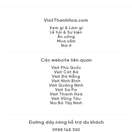
VisitThanhHoa.com
Xem gì & Làm gì
Lễ hội & Sự kiện
Ăn uống
Mua sắm
Nơi ở
Các website liên quan
Visit Phú Quốc
Visit Cát Bà
Visit Đà Nẵng
Visit Ninh Bình
Visit Quảng Ninh
Visit Sa Pa
Visit Thanh Hoá
Visit Vũng Tàu
Núi Bà Tây Ninh
Đường dây nóng hỗ trợ du khách
0988.148.300