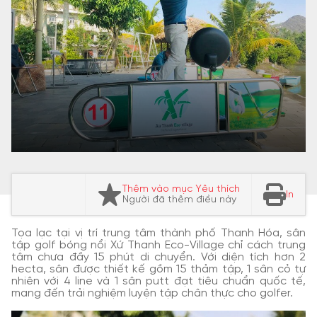
Thêm vào mục Yêu thích
In
Người đã thêm điều này
Tọa lạc tại vị trí trung tâm thành phố Thanh Hóa, sân
tập golf bóng nổi Xứ Thanh Eco-Village chỉ cách trung
tâm chưa đầy 15 phút di chuyển. Với diện tích hơn 2
hecta, sân được thiết kế gồm 15 thảm tập, 1 sân cỏ tự
nhiên với 4 line và 1 sân putt đạt tiêu chuẩn quốc tế,
mang đến trải nghiệm luyện tập chân thực cho golfer.