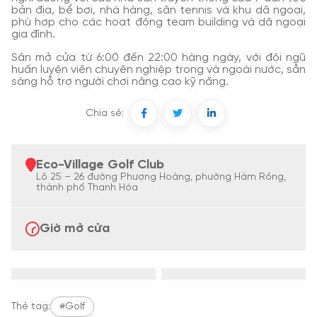
bản địa, bể bơi, nhà hàng, sân tennis và khu dã ngoại,
phù hợp cho các hoạt động team building và dã ngoại
gia đình.
Sân mở cửa từ 6:00 đến 22:00 hàng ngày, với đội ngũ
huấn luyện viên chuyên nghiệp trong và ngoài nước, sẵn
sàng hỗ trợ người chơi nâng cao kỹ năng.
Chia sẻ:
Eco-Village Golf Club
Lô 25 – 26 đường Phượng Hoàng, phường Hàm Rồng,
thành phố Thanh Hóa
Giờ mở cửa
Thẻ tag:
#Golf