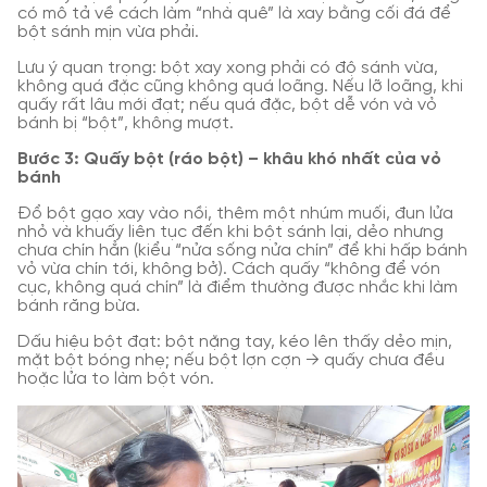
có mô tả về cách làm “nhà quê” là xay bằng cối đá để
bột sánh mịn vừa phải.
Lưu ý quan trọng: bột xay xong phải có độ sánh vừa,
không quá đặc cũng không quá loãng. Nếu lỡ loãng, khi
quấy rất lâu mới đạt; nếu quá đặc, bột dễ vón và vỏ
bánh bị “bột”, không mượt.
Bước 3: Quấy bột (ráo bột) – khâu khó nhất của vỏ
bánh
Đổ bột gạo xay vào nồi, thêm một nhúm muối, đun lửa
nhỏ và khuấy liên tục đến khi bột sánh lại, dẻo nhưng
chưa chín hẳn (kiểu “nửa sống nửa chín” để khi hấp bánh
vỏ vừa chín tới, không bở). Cách quấy “không để vón
cục, không quá chín” là điểm thường được nhắc khi làm
bánh răng bừa.
Dấu hiệu bột đạt: bột nặng tay, kéo lên thấy dẻo mịn,
mặt bột bóng nhẹ; nếu bột lợn cợn → quấy chưa đều
hoặc lửa to làm bột vón.