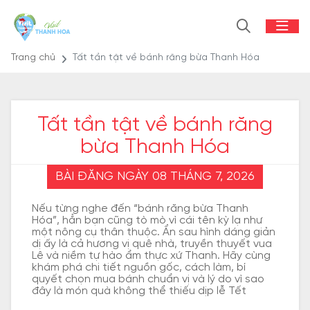
Trang chủ
Tất tần tật về bánh răng bừa Thanh Hóa
Tất tần tật về bánh răng
bừa Thanh Hóa
BÀI ĐĂNG NGÀY 08 THÁNG 7, 2026
Nếu từng nghe đến “bánh răng bừa Thanh
Hóa”, hẳn bạn cũng tò mò vì cái tên kỳ lạ như
một nông cụ thân thuộc. Ẩn sau hình dáng giản
dị ấy là cả hương vị quê nhà, truyền thuyết vua
Lê và niềm tự hào ẩm thực xứ Thanh. Hãy cùng
khám phá chi tiết nguồn gốc, cách làm, bí
quyết chọn mua bánh chuẩn vị và lý do vì sao
đây là món quà không thể thiếu dịp lễ Tết