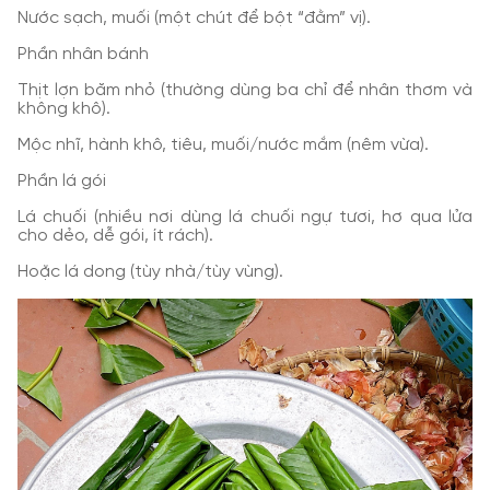
Nước sạch, muối (một chút để bột “đằm” vị).
Phần nhân bánh
Thịt lợn băm nhỏ (thường dùng ba chỉ để nhân thơm và
không khô).
Mộc nhĩ, hành khô, tiêu, muối/nước mắm (nêm vừa).
Phần lá gói
Lá chuối (nhiều nơi dùng lá chuối ngự tươi, hơ qua lửa
cho dẻo, dễ gói, ít rách).
Hoặc lá dong (tùy nhà/tùy vùng).