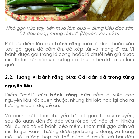
Nhỏ gọn vừa tay, tiện mua làm quà – đúng kiểu đặc sản
“đi đâu cũng mang được”. (Nguồn: Sưu tầm)
Một ưu điểm lớn của
bánh răng bừa
là kích thước vừa
tay, gói gọn, dễ cầm ăn, dễ xếp túi và mang đi xa. Vì
bánh được gói trong lá dong hoặc lá chuối nên giữ được
mùi thơm tự nhiên và tương đối thuận tiện khi mua làm
quà.
2.2. Hương vị bánh răng bừa: Cái dân dã trong từng
nguyên liệu
Điểm “chốt” của
bánh răng bừa
nằm ở việc các
nguyên liệu rất quen thuộc, nhưng khi kết hợp lại cho ra
hương vị đậm đà, dễ ăn.
Vỏ bánh được làm chủ yếu từ bột gạo tẻ xay nhuyễn,
sau đó quấy đến độ dẻo vừa rồi gói và hấp chín. Nhiều
tài liệu mô tả vỏ bánh dẻo mềm, thơm mùi gạo chín và
mùi lá gói. Bánh thường được gói bằng lá dong, và trong
một số trường hợp có thể dùng lá chuối, cả hai đều