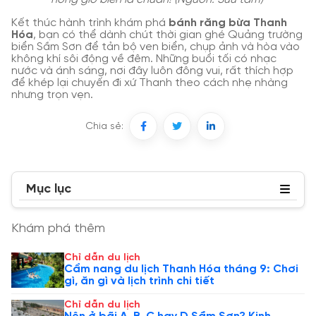
Kết thúc hành trình khám phá
bánh răng bừa Thanh
Hóa
, bạn có thể dành chút thời gian ghé Quảng trường
biển Sầm Sơn để tản bộ ven biển, chụp ảnh và hòa vào
không khí sôi động về đêm. Những buổi tối có nhạc
nước và ánh sáng, nơi đây luôn đông vui, rất thích hợp
để khép lại chuyến đi xứ Thanh theo cách nhẹ nhàng
nhưng trọn vẹn.
Chia sẻ:
Mục lục
Khám phá thêm
Chỉ dẫn du lịch
Cẩm nang du lịch Thanh Hóa tháng 9: Chơi
gì, ăn gì và lịch trình chi tiết
Chỉ dẫn du lịch