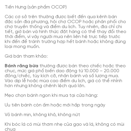
Tiến Hưng (sản phẩm OCOP)
Các cơ sở trên thường được biết đến qua kênh bán
đặc sản địa phương, hội chợ OCOP hoặc phân phối cho
chợ truyền thống và điểm du lịch. Tuy nhiên, địa chỉ chi
tiết, giờ bán và hình thức đặt hàng có thể thay đổi theo
thời điểm, vì vậy người mua nên liên hệ trực tiếp trước
khi đến để tránh trường hợp hết bánh hoặc không đúng
loại mong muốn.
Giá bán tham khảo:
Bánh răng bừa
thường được bán theo chiếc hoặc theo
chục, mức giá phổ biến dao động từ 10.000 – 20.000
đồng/chiếc, tùy kích cỡ, nhân bánh và số lượng mua.
Vào dịp lễ hoặc mùa cao điểm du lịch, giá có thể nhỉnh
hơn nhưng không chênh lệch quá lớn.
Mẹo chọn bánh ngon khi mua tại cửa hàng:
Ưu tiên bánh còn ấm hoặc mới hấp trong ngày
Vỏ bánh mịn, không khô, không nứt
Khi bóc lá có mùi thơm nhẹ của gạo và lá, không có mùi
chua