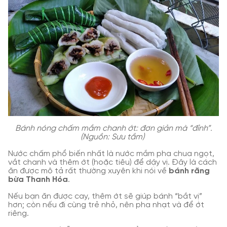
Bánh nóng chấm mắm chanh ớt: đơn giản mà “đỉnh”.
(Nguồn: Sưu tầm)
Nước chấm phổ biến nhất là nước mắm pha chua ngọt,
vắt chanh và thêm ớt (hoặc tiêu) để dậy vị. Đây là cách
ăn được mô tả rất thường xuyên khi nói về
bánh răng
bừa Thanh Hóa
.
Nếu bạn ăn được cay, thêm ớt sẽ giúp bánh “bắt vị”
hơn; còn nếu đi cùng trẻ nhỏ, nên pha nhạt và để ớt
riêng.