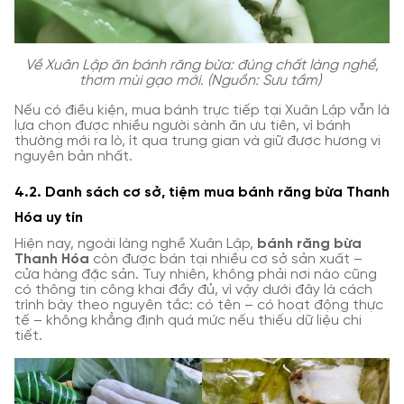
Về Xuân Lập ăn bánh răng bừa: đúng chất làng nghề,
thơm mùi gạo mới. (Nguồn: Sưu tầm)
Nếu có điều kiện, mua bánh trực tiếp tại Xuân Lập vẫn là
lựa chọn được nhiều người sành ăn ưu tiên, vì bánh
thường mới ra lò, ít qua trung gian và giữ được hương vị
nguyên bản nhất.
4.2. Danh sách cơ sở, tiệm mua bánh răng bừa Thanh
Hóa uy tín
Hiện nay, ngoài làng nghề Xuân Lập,
bánh răng bừa
Thanh Hóa
còn được bán tại nhiều cơ sở sản xuất –
cửa hàng đặc sản. Tuy nhiên, không phải nơi nào cũng
có thông tin công khai đầy đủ, vì vậy dưới đây là cách
trình bày theo nguyên tắc: có tên – có hoạt động thực
tế – không khẳng định quá mức nếu thiếu dữ liệu chi
tiết.