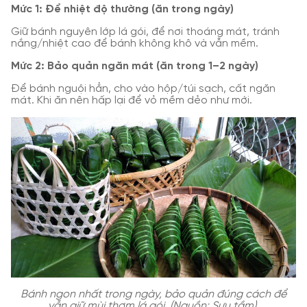
Mức 1: Để nhiệt độ thường (ăn trong ngày)
Giữ bánh nguyên lớp lá gói, để nơi thoáng mát, tránh
nắng/nhiệt cao để bánh không khô và vẫn mềm.
Mức 2: Bảo quản ngăn mát (ăn trong 1–2 ngày)
Để bánh nguội hẳn, cho vào hộp/túi sạch, cất ngăn
mát. Khi ăn nên hấp lại để vỏ mềm dẻo như mới.
Bánh ngon nhất trong ngày, bảo quản đúng cách để
vẫn giữ mùi thơm lá gói. (Nguồn: Sưu tầm)