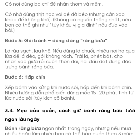
Có nơi dùng ba chỉ để nhân thơm và mềm.
Có nhà dùng thịt nạc vai để đỡ béo (nhưng cần xào
khéo để không khô). (Không có nguồn thống nhất, nên
bạn có thể ghi như “tùy khẩu vị gia đình” nếu đưa vào
bài.)
Bước 5: Gói bánh – đúng dáng “răng bừa”
Lá rửa sạch, lau khô. Nếu dùng lá chuối, nhiều nơi hơ qua
lửa để lá dẻo, gói không rách. Trải lá, phết bột, cho
nhân vào giữa rồi cuốn thon dài, hai đầu dẹt đúng đặc
trưng bánh răng bừa.
Bước 6: Hấp chín
Xếp bánh vào xửng khi nước sôi, hấp đến khi bánh chín.
Nhiều hướng dẫn phổ biến dùng mốc 15–20 phút tính từ
lúc nước sôi (tùy kích cỡ bánh).
3.3. Mẹo bảo quản, cách giữ bánh răng bừa tươi
ngon lâu ngày
Bánh răng bừa
ngon nhất trong ngày, nhưng nếu mua
nhiều hoặc làm nhiều bạn có thể bảo quản theo 3 mức: