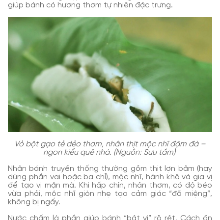
giúp bánh có hương thơm tự nhiên đặc trưng.
Vỏ bột gạo tẻ dẻo thơm, nhân thịt mộc nhĩ đậm đà –
ngon kiểu quê nhà. (Nguồn: Sưu tầm)
Nhân bánh truyền thống thường gồm thịt lợn băm (hay
dùng phần vai hoặc ba chỉ), mộc nhĩ, hành khô và gia vị
để tạo vị mặn mà. Khi hấp chín, nhân thơm, có độ béo
vừa phải, mộc nhĩ giòn nhẹ tạo cảm giác “đã miệng”,
không bị ngấy.
Nước chấm là phần giúp bánh “bật vị” rõ rệt. Cách ăn