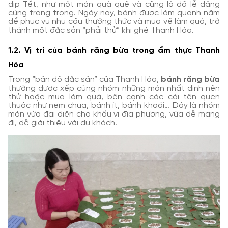
dịp Tết, như một món quà quê và cũng là đồ lễ dâng
cúng trang trọng. Ngày nay, bánh được làm quanh năm
để phục vụ nhu cầu thưởng thức và mua về làm quà, trở
thành một đặc sản “phải thử” khi ghé Thanh Hóa.
1.2. Vị trí của bánh răng bừa trong ẩm thực Thanh
Hóa
Trong “bản đồ đặc sản” của Thanh Hóa,
bánh răng bừa
thường được xếp cùng nhóm những món nhất định nên
thử hoặc mua làm quà, bên cạnh các cái tên quen
thuộc như nem chua, bánh ít, bánh khoái… Đây là nhóm
món vừa đại diện cho khẩu vị địa phương, vừa dễ mang
đi, dễ giới thiệu với du khách.