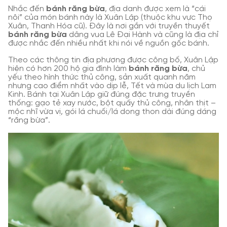
Nhắc đến
bánh răng bừa
, địa danh được xem là “cái
nôi” của món bánh này là Xuân Lập (thuộc khu vực Thọ
Xuân, Thanh Hóa cũ). Đây là nơi gắn với truyền thuyết
bánh răng bừa
dâng vua Lê Đại Hành và cũng là địa chỉ
được nhắc đến nhiều nhất khi nói về nguồn gốc bánh.
Theo các thông tin địa phương được công bố, Xuân Lập
hiện có hơn 200 hộ gia đình làm
bánh răng bừa
, chủ
yếu theo hình thức thủ công, sản xuất quanh năm
nhưng cao điểm nhất vào dịp lễ, Tết và mùa du lịch Lam
Kinh. Bánh tại Xuân Lập giữ đúng đặc trưng truyền
thống: gạo tẻ xay nước, bột quấy thủ công, nhân thịt –
mộc nhĩ vừa vị, gói lá chuối/lá dong thon dài đúng dáng
“răng bừa”.