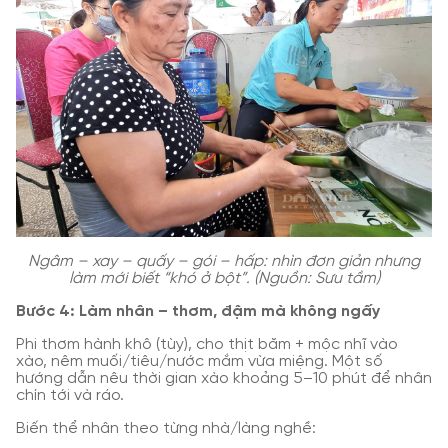
Ngâm – xay – quấy – gói – hấp: nhìn đơn giản nhưng
làm mới biết “khó ở bột”. (Nguồn: Sưu tầm)
Bước 4: Làm nhân – thơm, đậm mà không ngấy
Phi thơm hành khô (tùy), cho thịt băm + mộc nhĩ vào
xào, nêm muối/tiêu/nước mắm vừa miệng. Một số
hướng dẫn nêu thời gian xào khoảng 5–10 phút để nhân
chín tới và ráo.
Biến thể nhân theo từng nhà/làng nghề: