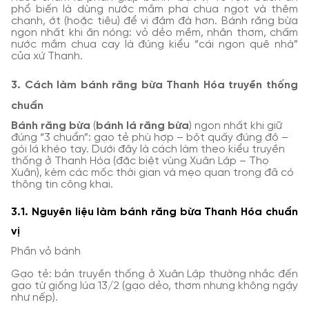
phổ biến là dùng nước mắm pha chua ngọt và thêm
chanh, ớt (hoặc tiêu) để vị đậm đà hơn. Bánh răng bừa
ngon nhất khi ăn nóng: vỏ dẻo mềm, nhân thơm, chấm
nước mắm chua cay là đúng kiểu “cái ngon quê nhà”
của xứ Thanh.
3. Cách làm bánh răng bừa Thanh Hóa truyền thống
chuẩn
Bánh răng bừa
(
bánh lá răng bừa
) ngon nhất khi giữ
đúng “3 chuẩn”: gạo tẻ phù hợp – bột quấy đúng độ –
gói lá khéo tay. Dưới đây là cách làm theo kiểu truyền
thống ở Thanh Hóa (đặc biệt vùng Xuân Lập – Thọ
Xuân), kèm các mốc thời gian và mẹo quan trọng đã có
thông tin công khai.
3.1. Nguyên liệu làm bánh răng bừa Thanh Hóa chuẩn
vị
Phần vỏ bánh
Gạo tẻ: bản truyền thống ở Xuân Lập thường nhắc đến
gạo từ giống lúa 13/2 (gạo dẻo, thơm nhưng không ngậy
như nếp).