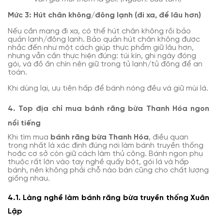
Mức 3: Hút chân không/đông lạnh (đi xa, để lâu hơn)
Nếu cần mang đi xa, có thể hút chân không rồi bảo
quản lạnh/đông lạnh. Bảo quản hút chân không được
nhắc đến như một cách giúp thực phẩm giữ lâu hơn,
nhưng vẫn cần thực hiện đúng: túi kín, ghi ngày đóng
gói, và đồ ăn chín nên giữ trong tủ lạnh/tủ đông để an
toàn.
Khi dùng lại, ưu tiên hấp để bánh nóng đều và giữ mùi lá.
4. Top địa chỉ mua bánh răng bừa Thanh Hóa ngon
nổi tiếng
Khi tìm mua
bánh răng bừa Thanh Hóa
, điều quan
trọng nhất là xác định đúng nơi làm bánh truyền thống
hoặc cơ sở còn giữ cách làm thủ công. Bánh ngon phụ
thuộc rất lớn vào tay nghề quấy bột, gói lá và hấp
bánh, nên không phải chỗ nào bán cũng cho chất lượng
giống nhau.
4.1. Làng nghề làm bánh răng bừa truyền thống Xuân
Lập