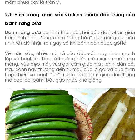
mắm chua cay là tròn vị.
2.1. Hình dáng, màu sắc và kích thước đặc trưng của
bánh răng bừa
Bánh răng bừa
có hình thon dài, hai đầu dẹt, phần giữa
hơi phình nhẹ, đúng dáng “răng bừa” của nông cụ, nên
nhìn rất dễ nhận ra ngay cả khi bánh còn được gói lá.
Về màu sắc, nhiều mô tả của đặc sản này nhấn mạnh
lớp vỏ bánh khi bóc lá thường hiện màu xanh mướt, mịn
màng, vừa đẹp mắt vừa gợi cảm giác mát lành, dân dã.
Màu xanh này thường đến từ màu của lá gói và quá trình
hấp khiến vỏ bánh “ăn” mùi lá, tạo cảm giác đặc trưng
mà các loại bánh bột gạo khác khó giống.