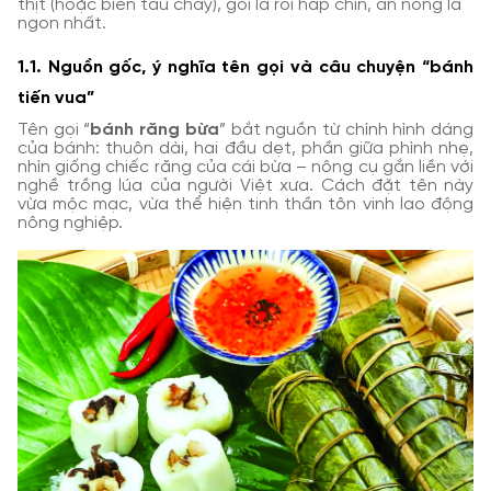
thịt (hoặc biến tấu chay), gói lá rồi hấp chín, ăn nóng là
ngon nhất.
1.1. Nguồn gốc, ý nghĩa tên gọi và câu chuyện “bánh
tiến vua”
Tên gọi “
bánh răng bừa
” bắt nguồn từ chính hình dáng
của bánh: thuôn dài, hai đầu dẹt, phần giữa phình nhẹ,
nhìn giống chiếc răng của cái bừa – nông cụ gắn liền với
nghề trồng lúa của người Việt xưa. Cách đặt tên này
vừa mộc mạc, vừa thể hiện tinh thần tôn vinh lao động
nông nghiệp.