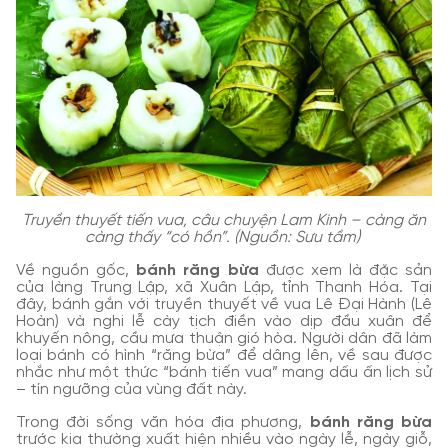
Truyền thuyết tiến vua, câu chuyện Lam Kinh – càng ăn
càng thấy “có hồn”. (Nguồn: Sưu tầm)
Về nguồn gốc,
bánh răng bừa
được xem là đặc sản
của làng Trung Lập, xã Xuân Lập, tỉnh Thanh Hóa. Tại
đây, bánh gắn với truyền thuyết về vua Lê Đại Hành (Lê
Hoàn) và nghi lễ cày tịch điền vào dịp đầu xuân để
khuyến nông, cầu mưa thuận gió hòa. Người dân đã làm
loại bánh có hình “răng bừa” để dâng lên, về sau được
nhắc như một thức “bánh tiến vua” mang dấu ấn lịch sử
– tín ngưỡng của vùng đất này.
Trong đời sống văn hóa địa phương,
bánh răng bừa
trước kia thường xuất hiện nhiều vào ngày lễ, ngày giỗ,