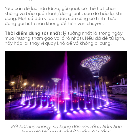
Nếu cần để lâu hơn (đi xa, gửi quà): có thể hút chân
không và bảo quản lạnh/đông lạnh, sau đó hấp lại khi
dùng. Một số đơn vị bán đặc sản cũng có hình thức
đóng gói hút chân không để tiện vận chuyển.
Thời điểm dùng tốt nhất:
lý tưởng nhất là trong ngày
mua (hương thơm gạo và lá rõ nhất). Nếu đã để tủ lạnh,
hãy hấp lại thay vì quay khô để vỏ không bị cứng.
Kết bài nhẹ nhàng: no bụng đặc sản rồi ra Sầm Sơn
hóng gió biển là chuẩn! (Nguồn: Sưu tầm)