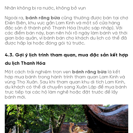
Nhân không bị ra nước, không bở vụn
Ngoài ra,
bánh răng bừa
cũng thường được bán tại chợ
Điện Biên, khu vực gần Lam Kinh và một số cửa hàng
đặc sản ở thành phố Thanh Hóa (trước sáp nhập). Với
các điểm bán này, bạn nên hỏi rõ ngày làm bánh và thời
gian bảo quản, vì bánh bán cho khách du lịch có thể đã
được hấp lại hoặc đóng gói từ trước.
4.3. Gợi ý lịch trình tham quan, mua đặc sản kết hợp
du lịch Thanh Hóa
Một cách trải nghiệm trọn vẹn
bánh răng bừa
là kết
hợp mua bánh trong hành trình tham quan Lam Kinh và
vùng Thọ Xuân. Sau khi tham quan khu di tích Lam Kinh,
du khách có thể di chuyển sang Xuân Lập để mua bánh
trực tiếp tại các hộ làm nghề hoặc đặt trước để lấy
bánh mới.