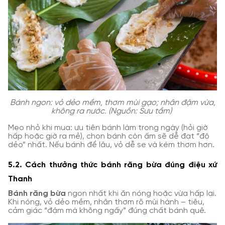
Bánh ngon: vỏ dẻo mềm, thơm mùi gạo; nhân đậm vừa,
không ra nước. (Nguồn: Sưu tầm)
Mẹo nhỏ khi mua: ưu tiên bánh làm trong ngày (hỏi giờ
hấp hoặc giờ ra mẻ), chọn bánh còn ấm sẽ dễ đạt “độ
dẻo” nhất. Nếu bánh để lâu, vỏ dễ se và kém thơm hơn.
5.2. Cách thưởng thức bánh răng bừa đúng điệu xứ
Thanh
Bánh răng bừa
ngon nhất khi ăn nóng hoặc vừa hấp lại.
Khi nóng, vỏ dẻo mềm, nhân thơm rõ mùi hành – tiêu,
cảm giác “đậm mà không ngấy” đúng chất bánh quê.