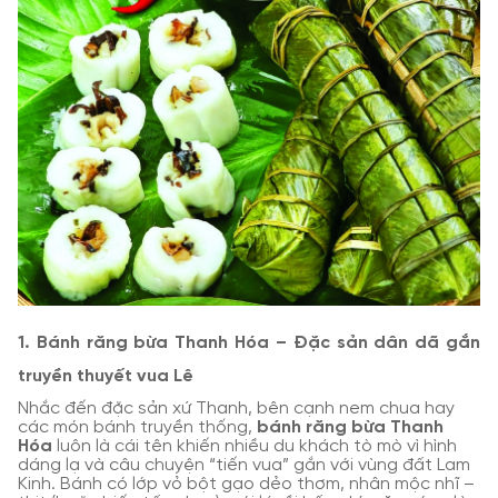
1. Bánh răng bừa Thanh Hóa – Đặc sản dân dã gắn
truyền thuyết vua Lê
Nhắc đến đặc sản xứ Thanh, bên cạnh nem chua hay
các món bánh truyền thống,
bánh răng bừa Thanh
Hóa
luôn là cái tên khiến nhiều du khách tò mò vì hình
dáng lạ và câu chuyện “tiến vua” gắn với vùng đất Lam
Kinh. Bánh có lớp vỏ bột gạo dẻo thơm, nhân mộc nhĩ –