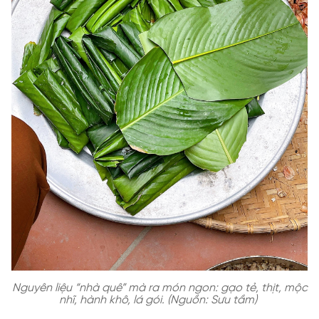
Nguyên liệu “nhà quê” mà ra món ngon: gạo tẻ, thịt, mộc
nhĩ, hành khô, lá gói. (Nguồn: Sưu tầm)