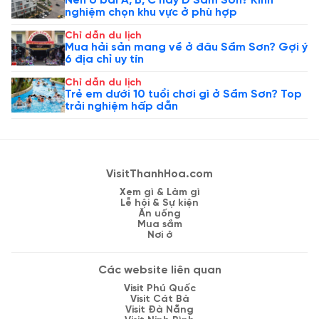
Nên ở bãi A, B, C hay D Sầm Sơn? Kinh
nghiệm chọn khu vực ở phù hợp
Chỉ dẫn du lịch
Mua hải sản mang về ở đâu Sầm Sơn? Gợi ý
6 địa chỉ uy tín
Chỉ dẫn du lịch
Trẻ em dưới 10 tuổi chơi gì ở Sầm Sơn? Top
trải nghiệm hấp dẫn
VisitThanhHoa.com
Xem gì & Làm gì
Lễ hội & Sự kiện
Ăn uống
Mua sắm
Nơi ở
Các website liên quan
Visit Phú Quốc
Visit Cát Bà
Visit Đà Nẵng