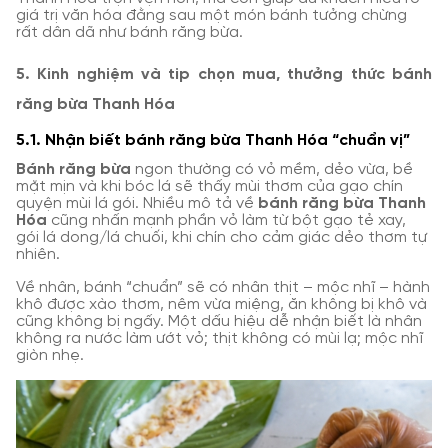
giá trị văn hóa đằng sau một món bánh tưởng chừng
rất dân dã như bánh răng bừa.
5. Kinh nghiệm và tip chọn mua, thưởng thức bánh
răng bừa Thanh Hóa
5.1. Nhận biết bánh răng bừa Thanh Hóa “chuẩn vị”
Bánh răng bừa
ngon thường có vỏ mềm, dẻo vừa, bề
mặt mịn và khi bóc lá sẽ thấy mùi thơm của gạo chín
quyện mùi lá gói. Nhiều mô tả về
bánh răng bừa Thanh
Hóa
cũng nhấn mạnh phần vỏ làm từ bột gạo tẻ xay,
gói lá dong/lá chuối, khi chín cho cảm giác dẻo thơm tự
nhiên.
Về nhân, bánh “chuẩn” sẽ có nhân thịt – mộc nhĩ – hành
khô được xào thơm, nêm vừa miệng, ăn không bị khô và
cũng không bị ngấy. Một dấu hiệu dễ nhận biết là nhân
không ra nước làm ướt vỏ; thịt không có mùi lạ; mộc nhĩ
giòn nhẹ.