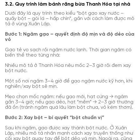
3.2. Quy trình làm bánh răng bừa Thanh Hóa tại nhà
Dưới đây là quy trình theo kiểu “bột gạo xay nước –
quấy bột – gói lá – hấp chín”, gần với cách làm được mô
tả ở vùng Xuân Lập.
Bước 1: Ngâm gạo – quyết định độ mịn và độ dẻo của
vỏ
Gạo tẻ vo sạch rồi ngâm nước lạnh. Thời gian ngâm có
biến thể theo từng nhà:
Nhiều mô tả ở Thanh Hóa nêu mốc 2–3 giờ rồi đem xay
bột nước.
Một số nơi ngâm 3–4 giờ để gạo ngậm nước kỹ hơn, khi
nghiền/xay bột sẽ mịn.
Mẹo chọn mốc ngâm: nếu gạo mới, hạt cứng → ngâm
gần 3–4 giờ; nếu gạo dẻo, hạt “mềm” → 2–3 giờ thường
đã ổn (tránh ngâm quá lâu làm bột chua, vỏ kém thơm).
Bước 2: Xay bột – bí quyết “bột chuẩn vị”
Sau khi ngâm, gạo được xay thành bột nước. Ở Xuân
Lập, nhiều mô tả nhấn mạnh cách xay truyền thống như
cối xay bột quay tay để bột dẻo và mịn. Ngoài ra, cũng