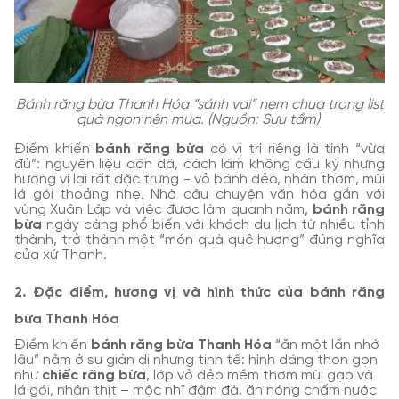
Bánh răng bừa Thanh Hóa “sánh vai” nem chua trong list
quà ngon nên mua. (Nguồn: Sưu tầm)
Điểm khiến
bánh răng bừa
có vị trí riêng là tính “vừa
đủ”: nguyên liệu dân dã, cách làm không cầu kỳ nhưng
hương vị lại rất đặc trưng - vỏ bánh dẻo, nhân thơm, mùi
lá gói thoảng nhẹ. Nhờ câu chuyện văn hóa gắn với
vùng Xuân Lập và việc được làm quanh năm,
bánh răng
bừa
ngày càng phổ biến với khách du lịch từ nhiều tỉnh
thành, trở thành một “món quà quê hương” đúng nghĩa
của xứ Thanh.
2. Đặc điểm, hương vị và hình thức của bánh răng
bừa Thanh Hóa
Điểm khiến
bánh răng bừa Thanh Hóa
“ăn một lần nhớ
lâu” nằm ở sự giản dị nhưng tinh tế: hình dáng thon gọn
như
chiếc răng bừa
, lớp vỏ dẻo mềm thơm mùi gạo và
lá gói, nhân thịt – mộc nhĩ đậm đà, ăn nóng chấm nước