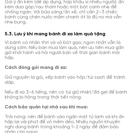
Gợi ý ăn kèm (dễ áp dụng, hợp khẩu vị nhiều người): ăn
kèm dưa góp/rau thơm hoặc một bát canh nhẹ để
chống ngán. Với bữa sáng/ăn xế, chỉ cần 2–3 chiếc
bánh cùng chén nước mắm chanh ớt là đủ no mà vẫn
nhẹ bụng.
5.3. Lưu ý khi mang bánh đi xa làm quà tặng
Vì bánh có nhân thịt và vỏ bột gạo, ngon nhất vẫn là
dùng sớm. Nếu bạn mua làm quà, nên ưu tiên mua gần
giờ khởi hành và hỏi người bán về thời gian bánh mới
hấp.
Cách đóng gói mang đi xa:
Giữ nguyên lá gói, xếp bánh vào hộp/túi sạch để tránh
dập.
Nếu đi xa 3–6 tiếng, nên có túi giữ nhiệt/đá gel để bánh
không bị hỏng trong thời tiết nóng.
Cách bảo quản tại nhà sau khi mua:
Trời nóng: nên để bánh vào ngăn mát tủ lạnh và khi ăn
hấp lại vài phút để vỏ mềm dẻo. Nhiều nguồn khuyến
nghị dùng bánh trong khoảng 1–2 ngày để đảm bảo
nhân còn ngon.