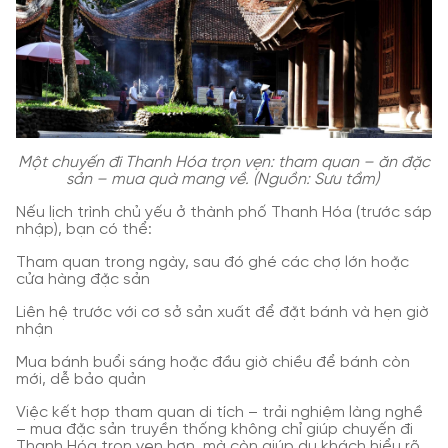
Một chuyến đi Thanh Hóa trọn vẹn: tham quan – ăn đặc
sản – mua quà mang về. (Nguồn: Sưu tầm)
Nếu lịch trình chủ yếu ở thành phố Thanh Hóa (trước sáp
nhập), bạn có thể:
Tham quan trong ngày, sau đó ghé các chợ lớn hoặc
cửa hàng đặc sản
Liên hệ trước với cơ sở sản xuất để đặt bánh và hẹn giờ
nhận
Mua bánh buổi sáng hoặc đầu giờ chiều để bánh còn
mới, dễ bảo quản
Việc kết hợp tham quan di tích – trải nghiệm làng nghề
– mua đặc sản truyền thống không chỉ giúp chuyến đi
Thanh Hóa trọn vẹn hơn, mà còn giúp du khách hiểu rõ