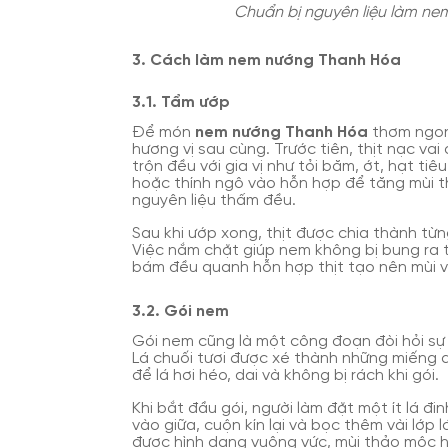
Chuẩn bị nguyên liệu làm n
3. Cách làm nem nướng Thanh Hóa
3.1. Tẩm ướp
Để món
nem nướng Thanh Hóa
thơm ngon 
hương vị sau cùng. Trước tiên, thịt nạc vai 
trộn đều với gia vị như tỏi băm, ớt, hạt 
hoặc thính ngô vào hỗn hợp để tăng mùi 
nguyên liệu thấm đều.
Sau khi ướp xong, thịt được chia thành từ
Việc nắm chặt giúp nem không bị bung ra t
bám đều quanh hỗn hợp thịt tạo nên mùi v
3.2. Gói nem
Gói nem cũng là một công đoạn đòi hỏi sự
Lá chuối tươi được xé thành những miếng d
để lá hơi héo, dai và không bị rách khi gói.
Khi bắt đầu gói, người làm đặt một ít lá đin
vào giữa, cuộn kín lại và bọc thêm vài lớp 
được hình dạng vuông vức, mùi thảo mộc hò