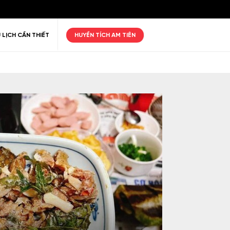
 LỊCH CẦN THIẾT
HUYỀN TÍCH AM TIÊN
ư giãn
Thiên nhiên
Golf