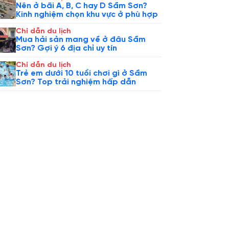
Nên ở bãi A, B, C hay D Sầm Sơn?
Kinh nghiệm chọn khu vực ở phù hợp
Chỉ dẫn du lịch
Mua hải sản mang về ở đâu Sầm
Sơn? Gợi ý 6 địa chỉ uy tín
Chỉ dẫn du lịch
Trẻ em dưới 10 tuổi chơi gì ở Sầm
Sơn? Top trải nghiệm hấp dẫn