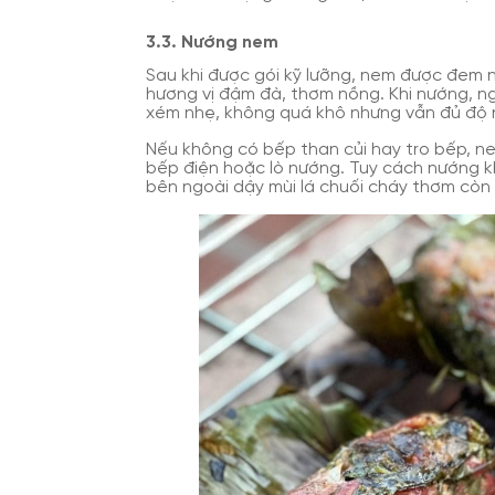
3.3. Nướng nem
Sau khi được gói kỹ lưỡng, nem được đem n
hương vị đậm đà, thơm nồng. Khi nướng, ng
xém nhẹ, không quá khô nhưng vẫn đủ độ 
Nếu không có bếp than củi hay tro bếp, n
bếp điện hoặc lò nướng. Tuy cách nướng kh
bên ngoài dậy mùi lá chuối cháy thơm còn 