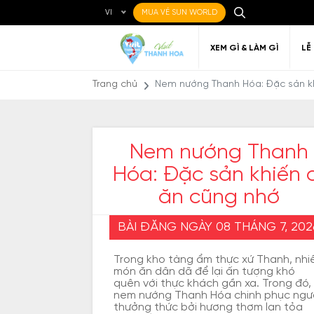
VI
MUA VÉ SUN WORLD
XEM GÌ & LÀM GÌ
LỄ
Trang chủ
Nem nướng Thanh Hóa: Đặc sản kh
Nem nướng Thanh
Hóa: Đặc sản khiến 
Ẩm thực Địa phương
Điểm đến yêu thích
Về Thanh Hóa
Đi đến Thanh Hóa
Nghệ thuật
Di c
Gi
Địa điểm ăn uống
T
ăn cũng nhớ
BÀI ĐĂNG NGÀY 08 THÁNG 7, 202
Trong kho tàng ẩm thực xứ Thanh, nhi
món ăn dân dã để lại ấn tượng khó
quên với thực khách gần xa. Trong đó,
nem nướng Thanh Hóa chinh phục ngư
thưởng thức bởi hương thơm lan tỏa