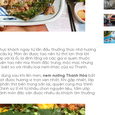
thực khách ngay từ lần đầu thưởng thức nhờ hương
 cầu kỳ. Món ăn được tạo nên từ thịt lợn thái lát
 với lá ổi, lá đinh lăng và các gia vị quen thuộc
quyện tạo nên mùi thơm đặc trưng, mộc mạc nhưng
biệt so với nhiều loại nem khác của xứ Thanh.
 dùng sau khi lên men,
nem nướng Thanh Hóa
bắt
t được hương vị trọn vẹn nhất. Khi gặp nhiệt, lớp
 phần thịt bên trong săn lại, quyện cùng mùi thính
hính sự tỉ mỉ từ khâu chọn nguyên liệu, tẩm ướp
hành món đặc sản được nhiều du khách tìm thưởng