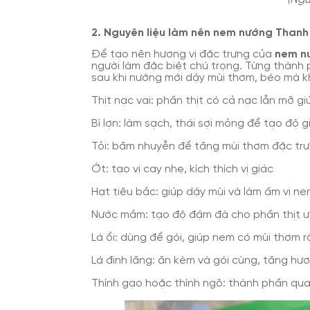
2. Nguyên liệu làm nên nem nướng Thanh
Để tạo nên hương vị đặc trưng của
nem n
người làm đặc biệt chú trọng. Từng thành p
sau khi nướng mới dậy mùi thơm, béo mà k
Thịt nạc vai: phần thịt có cả nạc lẫn mỡ 
Bì lợn: làm sạch, thái sợi mỏng để tạo độ g
Tỏi: băm nhuyễn để tăng mùi thơm đặc tr
Ớt: tạo vị cay nhẹ, kích thích vị giác
Hạt tiêu bắc: giúp dậy mùi và làm ấm vị n
Nước mắm: tạo độ đậm đà cho phần thịt 
Lá ổi: dùng để gói, giúp nem có mùi thơm r
Lá đinh lăng: ăn kèm và gói cùng, tăng hươ
Thính gạo hoặc thính ngô: thành phần qua