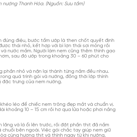
em nướng Thanh Hóa. (Nguồn: Sưu tầm)
đúng điệu, bước tẩm ướp là then chốt quyết định
được thái nhỏ, kết hợp với bì lợn thái sợi mỏng rồi
tiêu và nước mắm. Người làm nem cũng thêm thính gạo
thơm, sau đó ướp trong khoảng 30 – 60 phút cho
ng phần nhỏ và nặn lại thành từng nắm đều nhau.
rong quá trình gói và nướng, đồng thời lớp thính
ị đặc trưng của nem nướng.
 khéo léo để chiếc nem trông đẹp mắt và chuẩn vị.
ài khoảng 10 – 15 cm rồi hơ qua lửa hoặc phơi nắng
h lăng và lá ổi lên trước, rồi đặt phần thịt đã nắm
lá chuối bên ngoài. Việc gói chắc tay giúp nem giữ
a cùng hương thịt và thính ngay từ khi nướng.