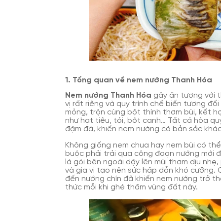
1. Tổng quan về nem nướng Thanh Hóa
Nem nướng Thanh Hóa
gây ấn tượng với 
vị rất riêng và quy trình chế biến tương đối
mỏng, trộn cùng bột thính thơm bùi, kết hợp
như hạt tiêu, tỏi, bột canh… Tất cả hòa 
đậm đà, khiến nem nướng có bản sắc khác 
Không giống nem chua hay nem bùi có thể
buộc phải trải qua công đoạn nướng mới đạ
lá gói bên ngoài dậy lên mùi thơm dịu nhẹ,
và gia vị tạo nên sức hấp dẫn khó cưỡng. C
đến nướng chín đã khiến nem nướng trở t
thức mỗi khi ghé thăm vùng đất này.