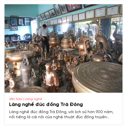
truyền thống, phản ánh đậm nét văn hóa Việt cổ.​
Văn hóa | Làng nghề
Làng nghề đúc đồng Trà Đông
Làng nghề đúc đồng Trà Đông, với lịch sử hơn 900 năm,
nổi tiếng là cái nôi của nghệ thuật đúc đồng truyền
thống xứ Thanh, chuyên sản xuất chuông, tượng, đồ thờ