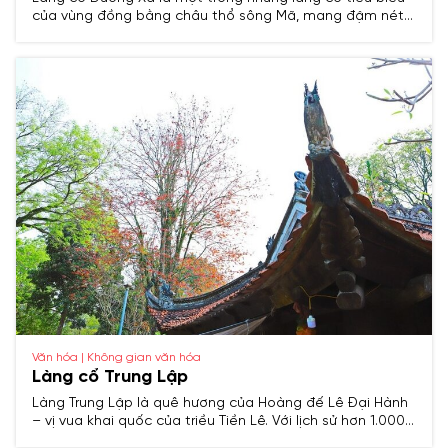
của vùng đồng bằng châu thổ sông Mã, mang đậm nét
văn hóa truyền thống Việt Nam. Với lịch sử lâu đời, nơi
đây từng là trung tâm hành chính và kinh tế quan trọng
trong các thời kỳ lịch sử, đồng thời lưu giữ nhiều di tích
khảo cổ và văn hóa đặc sắc.
Văn hóa | Không gian văn hóa
Làng cổ Trung Lập
Làng Trung Lập là quê hương của Hoàng đế Lê Đại Hành
– vị vua khai quốc của triều Tiền Lê. Với lịch sử hơn 1.000
năm, nơi đây lưu giữ nhiều di tích, cổ vật và phong tục