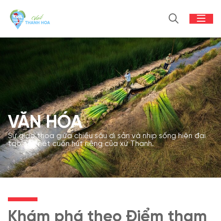
VĂN HÓA
Sự giao thoa giữa chiều sâu di sản và nhịp sống hiện đại
tạo nên nét cuốn hút riêng của xứ Thanh.
Khám phá theo Điểm tham