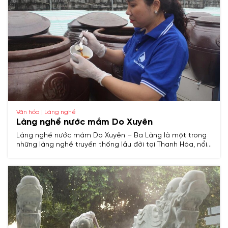
Văn hóa | Làng nghề
Làng nghề nước mắm Do Xuyên
Làng nghề nước mắm Do Xuyên – Ba Làng là một trong
những làng nghề truyền thống lâu đời tại Thanh Hóa, nổi
tiếng với sản phẩm nước mắm cốt cá cơm được chế
biến theo phương pháp cổ truyền, mang hương vị đậm
đà đặc trưng của vùng biển miền Trung.