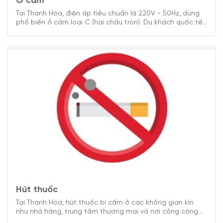
Ổ cắm
Tại Thanh Hóa, điện áp tiêu chuẩn là 220V - 50Hz, dùng
phổ biến ổ cắm loại C (hai chấu tròn). Du khách quốc tế
nên mang theo bộ chuyển đổi nếu thiết bị không tương
thích.
Hút thuốc
Tại Thanh Hóa, hút thuốc bị cấm ở các không gian kín
như nhà hàng, trung tâm thương mại và nơi công cộng
có máy lạnh. Du khách chỉ nên hút thuốc tại khu vực