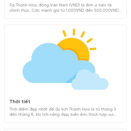
Tại Thanh Hóa, đồng Việt Nam (VND) là đơn vị tiền tệ
chính thức. Các mệnh giá từ 1.000VND đến 500.000VND.
Thẻ tín dụng được chấp nhận ở nhiều nhà hàng, khách
sạn và trung tâm mua sắm.
Thời tiết
Thời điểm đẹp nhất để du lịch Thanh Hóa là từ tháng 3
đến tháng 8, khi trời nắng đẹp, biển êm, thích hợp vui
chơi và khám phá. Những tháng còn lại mát mẻ, yên tĩnh
hơn, vẫn có nhiều trải nghiệm thú vị.