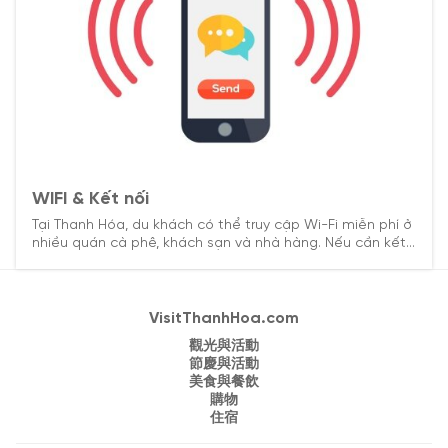
WIFI & Kết nối
Tại Thanh Hóa, du khách có thể truy cập Wi-Fi miễn phí ở
nhiều quán cà phê, khách sạn và nhà hàng. Nếu cần kết
nối ổn định, nên mua SIM 4G từ các nhà mạng lớn. Một
số bến xe và khu du lịch cũng hỗ trợ Wi-Fi miễn phí cho
khách.
VisitThanhHoa.com
觀光與活動
節慶與活動
美食與餐飲
購物
住宿