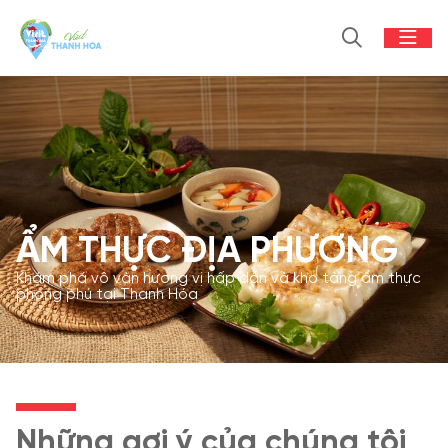
ẨM THỰC ĐỊA PHƯƠNG
Khám phá vô vàn hương vị hấp dẫn và kho tàng ẩm thực
phong phú tại Thanh Hóa
Những gợi ý của chúng tôi