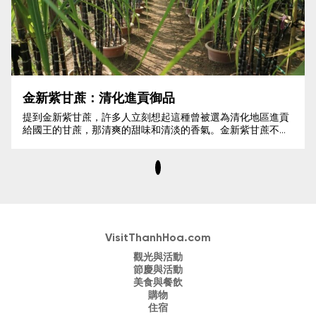
金新紫甘蔗：清化進貢御品
提到金新紫甘蔗，許多人立刻想起這種曾被選為清化地區進貢
給國王的甘蔗，那清爽的甜味和清淡的香氣。金新紫甘蔗不僅
是金新、清化地區的特色作物，它還蘊含著文化故事和顯著的
經濟價值，越來越多人尋找地方特產時會選擇它。
VisitThanhHoa.com
觀光與活動
節慶與活動
美食與餐飲
購物
住宿