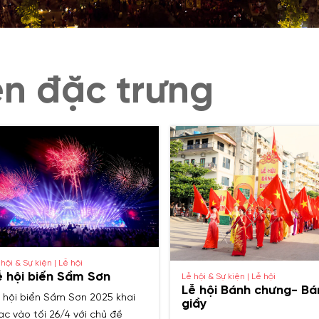
iện đặc trưng
hội & Sự kiện | Lễ hội
ễ hội biển Sầm Sơn
Lễ hội & Sự kiện | Lễ hội
Lễ hội Bánh chưng- Bá
 hội biển Sầm Sơn 2025 khai
giầy
c vào tối 26/4 với chủ đề