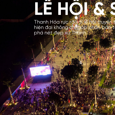
LỄ HỘI & 
Thanh Hóa rực rỡ với lễ hội truyền 
hiện đại không chỉ góp phần bảo 
phá nét đẹp xứ Thanh.