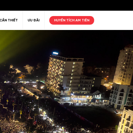
CẦN THIẾT
ƯU ĐÃI
HUYỀN TÍCH AM TIÊN
ư giãn
Thiên nhiên
Golf