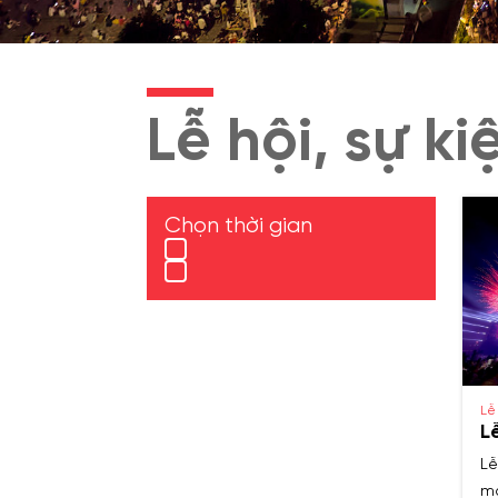
Lễ hội, sự k
Chọn thời gian
Lễ 
L
Lễ
mạ