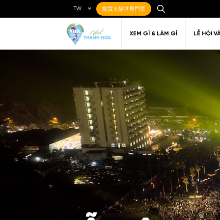
TW
購買太陽世界門票
XEM GÌ & LÀM GÌ
LỄ HỘI V
Ẩm thực Địa phương
Điểm đến yêu thích
Về Thanh Hóa
Đi đến Thanh Hóa
Nghệ thuật
Di c
Gi
Địa điểm ăn uống
T