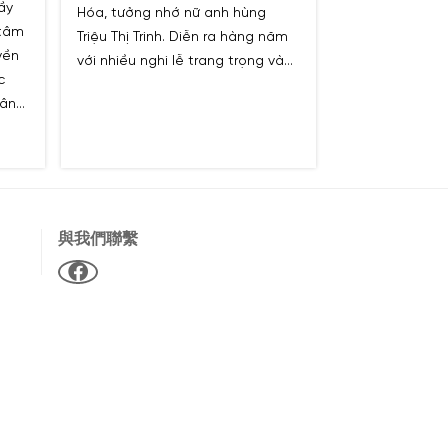
ầy
Hóa, tưởng nhớ nữ anh hùng
 tâm
Triệu Thị Trinh. Diễn ra hàng năm
yền
với nhiều nghi lễ trang trọng và
c
hoạt động văn hóa đặc sắc, thu
dân
hút đông đảo du khách thập
 lặng
phương.
與我們聯繫