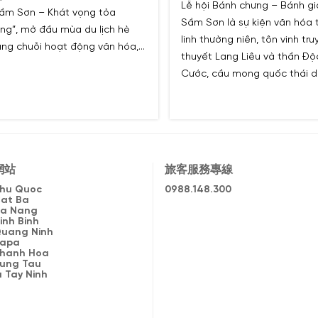
Lễ hội Bánh chưng – Bánh gi
ầm Sơn – Khát vọng tỏa
Sầm Sơn là sự kiện văn hóa
ng”, mở đầu mùa du lịch hè
linh thường niên, tôn vinh tru
ng chuỗi hoạt động văn hóa,
thuyết Lang Liêu và thần Độ
ể thao, nghệ thuật đặc sắc và
Cước, cầu mong quốc thái 
n bắn pháo hoa tầm thấp.
an, mưa thuận gió hòa, biển
sóng yên.​
網站
旅客服務專線
 Phu Quoc
0988.148.300
Cat Ba
 Da Nang
Ninh Binh
 Quang Ninh
Sapa
 Thanh Hoa
 Vung Tau
a Tay Ninh