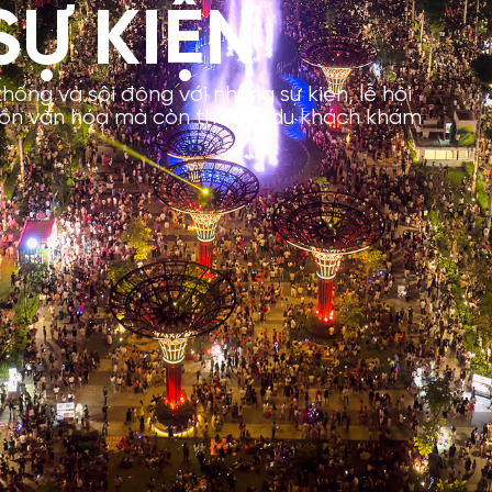
SỰ KIỆN
thống và sôi động với những sự kiện, lễ hội
tồn văn hóa mà còn thu hút du khách khám