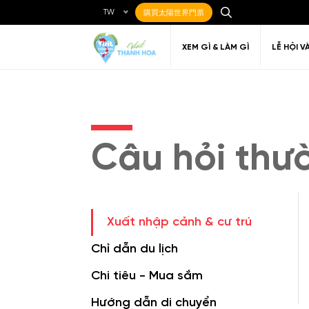
TW
購買太陽世界門票
XEM GÌ & LÀM GÌ
LỄ HỘI V
Câu hỏi thư
Ẩm thực Địa phương
Điểm đến yêu thích
Về Thanh Hóa
Đi đến Thanh Hóa
Nghệ thuật
Di c
Gi
Địa điểm ăn uống
T
Xuất nhập cảnh & cư trú
Chỉ dẫn du lịch
Chi tiêu - Mua sắm
Hướng dẫn di chuyển