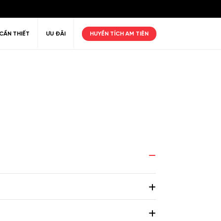
CẦN THIẾT
ƯU ĐÃI
HUYỀN TÍCH AM TIÊN
ư giãn
Thiên nhiên
Golf