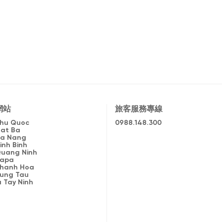
網站
旅客服務專線
 Phu Quoc
0988.148.300
Cat Ba
 Da Nang
Ninh Binh
 Quang Ninh
Sapa
 Thanh Hoa
 Vung Tau
a Tay Ninh