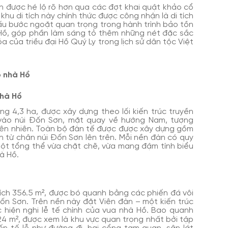
 được hé lộ rõ hơn qua các đợt khai quật khảo cổ
hu di tích này chính thức được công nhận là di tích
ấu bước ngoặt quan trọng trong hành trình bảo tồn
à Hồ, góp phần làm sáng tỏ thêm những nét đặc sắc
a của triều đại Hồ Quý Ly trong lịch sử dân tộc Việt
 nhà Hồ
nhà Hồ
ng 4,3 ha, được xây dựng theo lối kiến trúc truyền
vào núi Đốn Sơn, mặt quay về hướng Nam, tượng
thiên nhiên. Toàn bộ đàn tế được được xây dựng gồm
n từ chân núi Đốn Sơn lên trên. Mỗi nền đàn có quy
một tổng thể vừa chặt chẽ, vừa mang đậm tính biểu
hà Hồ.
ích 356.5 m², được bó quanh bằng các phiến đá vôi
Đốn Sơn. Trên nền này đặt Viên đàn – một kiến trúc
ực hiện nghi lễ tế chính của vua nhà Hồ. Bao quanh
024 m², được xem là khu vực quan trọng nhất bởi tập