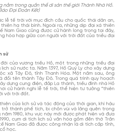
g nằm trong quần thể di sản thế giới Thành Nhà Hồ.
Báo Đại Đoàn Kết)
ức lễ tế trời với mục đích cầu cho quốc thái dân an,
hiên hạ thái bình. Ngoài ra, những dịp đại xá thiên
 tế Nam Giao cũng được cử hành long trọng tại đây,
g hòa hợp giữa con người với trời đất của triều đại
h sử
 đời của vương triều Hồ, một trong những triều đại
 lịch sử nước ta. Năm 1397, Hồ Quý Ly cho xây dựng
uộc xã Tây Đô, tỉnh Thanh Hóa. Một năm sau, ông
à đổi tên thành Tây Đô. Trong quá trình quy hoạch
xây dựng cung điện, đắp La thành, triều đình nhà Hồ
ơi cử hành nghi lễ tế trời, thể hiện tư tưởng “thiên
 với trời đất.
hiên của lịch sử và tác động của thời gian, khí hậu
trở thành phế tích, bị chôn vùi và lãng quên trong
g năm 1980, khu vực này mới được phát hiện và đưa
990, cụm di tích lịch sử văn hóa gồm đền thờ Trần
ế Nam Giao đã được công nhận là di tích cấp tỉnh,
 cổ học.