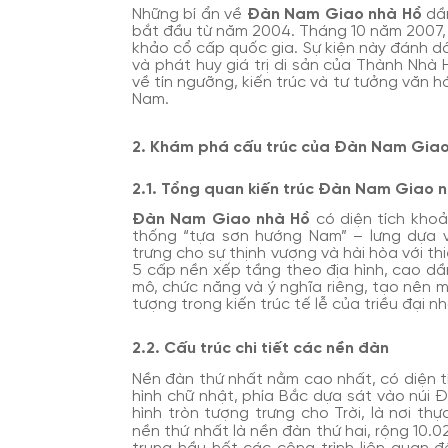
Những bí ẩn về
Đàn Nam Giao nhà Hồ
dần
bắt đầu từ năm 2004. Tháng 10 năm 2007, k
khảo cổ cấp quốc gia. Sự kiện này đánh d
và phát huy giá trị di sản của Thành Nh
về tín ngưỡng, kiến trúc và tư tưởng văn hó
Nam.
2. Khám phá cấu trúc của Đàn Nam Giao
2.1. Tổng quan kiến trúc Đàn Nam Giao 
Đàn Nam Giao nhà Hồ
có diện tích khoả
thống “tựa sơn hướng Nam” – lưng dựa 
trưng cho sự thịnh vượng và hài hòa với 
5 cấp nền xếp tầng theo địa hình, cao dầ
mô, chức năng và ý nghĩa riêng, tạo nên 
tượng trong kiến trúc tế lễ của triều đại n
2.2. Cấu trúc chi tiết các nền đàn
Nền đàn thứ nhất nằm cao nhất, có diện t
hình chữ nhật, phía Bắc dựa sát vào núi 
hình tròn tượng trưng cho Trời, là nơi th
nền thứ nhất là nền đàn thứ hai, rộng 10.