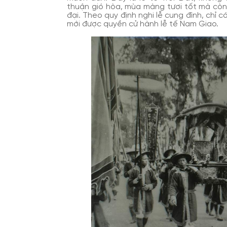
thuận gió hòa, mùa màng tươi tốt mà còn 
đại. Theo quy định nghi lễ cung đình, chỉ 
mới được quyền cử hành lễ tế Nam Giao.