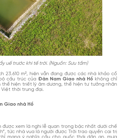
 uế trước khi tế trời. (Nguồn: Sưu tầm)
ích 23.610 m², hiện vẫn đang được các nhà khảo cổ
 bộ cấu trúc của
Đàn Nam Giao nhà Hồ
không chỉ
 thể hiện triết lý âm dương, thể hiện tư tưởng nhân
Việt thời trung đại.
am Giao nhà Hồ
ôn được xem là nghi lễ quan trọng bậc nhất dưới chế
”, tức nhà vua là người được Trời trao quyền cai trị
 chỉ mang ý nghĩa cầu cho quốc thái dân an, mưa