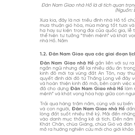
Đàn Nam Giao nhà Hồ là di tích quan trọn
(Nguồn: 
Xưa kia, đây là nơi triều đình nhà Hồ tổ ch
mưa thuận gió hòa, mùa màng tốt tươi và t
hạ hay sự kiện trọng đại của quốc gia, lễ
thể hiện tư tưởng “thiên mệnh” và khát vọn
nhà Hồ. Năm
1.2. Đàn Nam Giao qua các giai đoạn lịc
Đàn Nam Giao nhà Hồ
gắn liền với sự ra
ngắn ngủi nhưng để lại nhiều dấu ấn trong
kinh đô mới tại vùng đất An Tôn, nay th
quyết định dời đô từ Thăng Long về đây v
và hoàn thiện kinh đô mới, bên cạnh việc 
đã cho dựng
Đàn Nam Giao nhà Hồ
làm n
mệnh” và khát vọng hòa hợp giữa con người
Trải qua hàng trăm năm, cùng với sự biến t
và con người,
Đàn Nam Giao nhà Hồ
dần 
lòng đất suốt nhiều thế kỷ. Mãi đến nhữn
vào danh mục thống kê di tích. Đến năm 1
Khát Chân, chùa Giáng, chùa Giò và đàn t
mở ra hướng nghiên cứu mới cho giới khảo