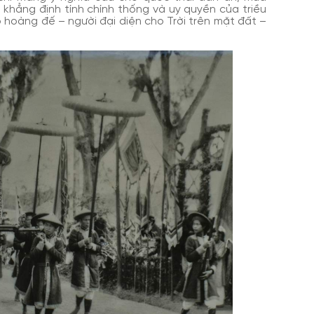
khẳng định tính chính thống và uy quyền của triều
có hoàng đế – người đại diện cho Trời trên mặt đất –