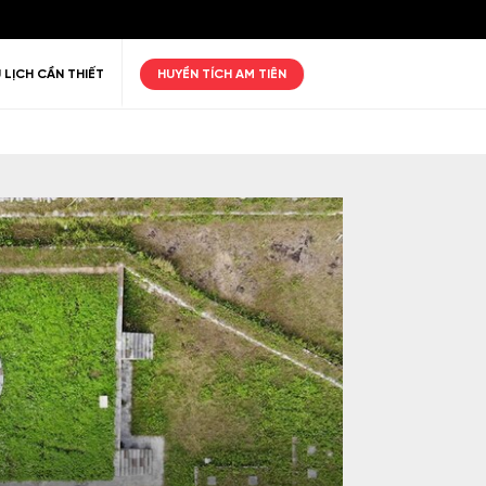
 LỊCH CẦN THIẾT
HUYỀN TÍCH AM TIÊN
ư giãn
Thiên nhiên
Golf