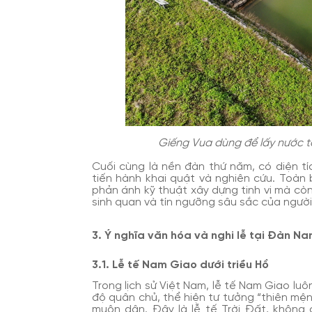
Giếng Vua dùng để lấy nước tẩy
Cuối cùng là nền đàn thứ năm, có diện t
tiến hành khai quật và nghiên cứu. Toàn
phản ánh kỹ thuật xây dựng tinh vi mà còn
sinh quan và tín ngưỡng sâu sắc của người 
3. Ý nghĩa văn hóa và nghi lễ tại Đàn N
3.1. Lễ tế Nam Giao dưới triều Hồ
Trong lịch sử Việt Nam, lễ tế Nam Giao lu
độ quân chủ, thể hiện tư tưởng “thiên mệnh
muôn dân. Đây là lễ tế Trời Đất, không