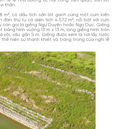
ến tế lễ như đường đi, hai cổng tam quan, sân lát
vị thần.
38 m², có dấu tích sân lát gạch cùng một cụm kiến
 đàn thứ tư có diện tích 4.572 m², nổi bật với cụm
hay còn gọi là giếng Ngự Duyên hoặc Ngự Dục. Giếng
bằng hình vuông 13 m x 13 m, lòng giếng hình tròn
á vôi, sâu gần 5 m. Giếng được xem là nơi lấy nước
, thể hiện sự thanh khiết và trang trọng của nghi lễ