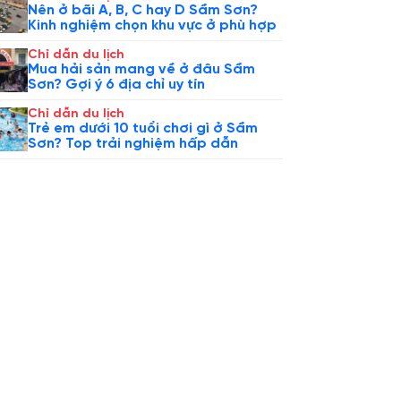
Nên ở bãi A, B, C hay D Sầm Sơn?
Kinh nghiệm chọn khu vực ở phù hợp
Chỉ dẫn du lịch
Mua hải sản mang về ở đâu Sầm
Sơn? Gợi ý 6 địa chỉ uy tín
Chỉ dẫn du lịch
Trẻ em dưới 10 tuổi chơi gì ở Sầm
Sơn? Top trải nghiệm hấp dẫn