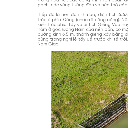
trung hầu hết các công trình liên quan đ
gạch, các vòng tường đàn và nền thờ các 
Tiếp đó là nền đàn thứ ba, diện tích 4.4
trúc ở phía Đông (chưa rõ công năng). Nền
kiến trúc phía Tây và di tích Giếng Vua 
nằm ở góc Đông Nam của nền bốn, có mặt 
đường kính 6,5 m, thành giếng xây bằng đ
dùng trong nghi lễ tẩy uế trước khi tế trời
Nam Giao.