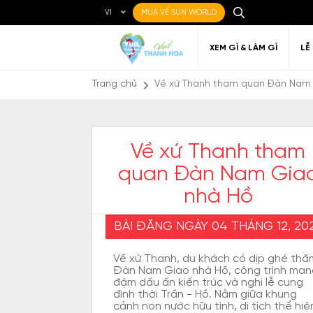
VI
MUA VÉ SUN WORLD
XEM GÌ & LÀM GÌ
LỄ
Trang chủ
Về xứ Thanh tham quan Đàn Nam
Về xứ Thanh tham
quan Đàn Nam Gia
Ẩm thực Địa phương
Điểm đến yêu thích
Về Thanh Hóa
Đi đến Thanh Hóa
Nghệ thuật
Di c
Gi
Địa điểm ăn uống
T
nhà Hồ
BÀI ĐĂNG NGÀY 04 THÁNG 12, 20
Về xứ Thanh, du khách có dịp ghé thă
Đàn Nam Giao nhà Hồ, công trình man
đậm dấu ấn kiến trúc và nghi lễ cung
đình thời Trần - Hồ. Nằm giữa khung
cảnh non nước hữu tình, di tích thể hiệ