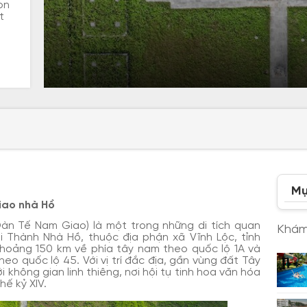
on
t
Mụ
Giao nhà Hồ
Đàn Tế Nam Giao) là một trong những di tích quan
Khám
i Thành Nhà Hồ, thuộc địa phận xã Vĩnh Lộc, tỉnh
hoảng 150 km về phía tây nam theo quốc lộ 1A và
o quốc lộ 45. Với vị trí đắc địa, gần vùng đất Tây
i không gian linh thiêng, nơi hội tụ tinh hoa văn hóa
hế kỷ XIV.