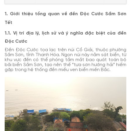
1. Giới thiệu tổng quan về đền Độc Cước Sầm Sơn
Tết
1.1. Vị trí địa lý, lịch sử và ý nghĩa đặc biệt của đền
Độc Cước
Đền Độc Cước tọa lạc trên núi Cổ Giải, thuộc phường
Sầm Sơn, tỉnh Thanh Hóa. Ngọn núi này nằm sát biển, từ
khu vực đền có thể phóng tầm mắt bao quát toàn bộ
bãi biển Sầm Sơn, tạo nên thế “tựa sơn hướng hải” hiếm
gặp trong hệ thống đền miếu ven biển miền Bắc.