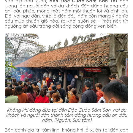
Vào dịp đầu xuân,
đền Độc Cước Sầm Sơn Tết
đón
lượng lớn người dân và du khách đến dâng hương cầu
an, cầu phúc, mong một năm mới thuận lợi và bình an.
Đối với ngư dân, việc lễ đền đầu năm còn mang ý nghĩa
cầu mưa thuận gió hòa, ra khơi suôn sẻ – một nét tín
ngưỡng ăn sâu trong đời sống cộng đồng ven biển.
Không khí đông đúc tại đền Độc Cước Sầm Sơn, nơi du
khách và người dân thành tâm dâng hương cầu an đầu
năm. (Nguồn: Sưu tầm)
Bên cạnh giá trị tâm linh, không khí lễ xuân tại đền còn