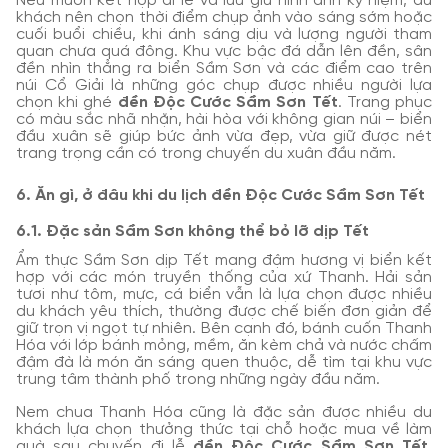
Nếu muốn kết hợp đi lễ và lưu giữ hình ảnh kỷ niệm, du
khách nên chọn thời điểm chụp ảnh vào sáng sớm hoặc
cuối buổi chiều, khi ánh sáng dịu và lượng người tham
quan chưa quá đông. Khu vực bậc đá dẫn lên đền, sân
đền nhìn thẳng ra biển Sầm Sơn và các điểm cao trên
núi Cổ Giải là những góc chụp được nhiều người lựa
chọn khi ghé
đền Độc Cước Sầm Sơn Tết
. Trang phục
có màu sắc nhã nhặn, hài hòa với không gian núi – biển
đầu xuân sẽ giúp bức ảnh vừa đẹp, vừa giữ được nét
trang trọng cần có trong chuyến du xuân đầu năm.
6. Ăn gì, ở đâu khi du lịch đền Độc Cước Sầm Sơn Tết
6.1. Đặc sản Sầm Sơn không thể bỏ lỡ dịp Tết
Ẩm thực Sầm Sơn dịp Tết mang đậm hương vị biển kết
hợp với các món truyền thống của xứ Thanh. Hải sản
tươi như tôm, mực, cá biển vẫn là lựa chọn được nhiều
du khách yêu thích, thường được chế biến đơn giản để
giữ trọn vị ngọt tự nhiên. Bên cạnh đó, bánh cuốn Thanh
Hóa với lớp bánh mỏng, mềm, ăn kèm chả và nước chấm
đậm đà là món ăn sáng quen thuộc, dễ tìm tại khu vực
trung tâm thành phố trong những ngày đầu năm.
Nem chua Thanh Hóa cũng là đặc sản được nhiều du
khách lựa chọn thưởng thức tại chỗ hoặc mua về làm
quà sau chuyến đi lễ
đền Độc Cước Sầm Sơn Tết
.