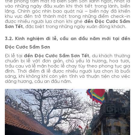
thể phóng tầm mắt ra biển Sầm Sơn xanh ngắt, nhất là
vào những ngày đầu xuân khi thời tiết trong lành, biển
lặng. Chính góc nhìn bao quát núi – biển này đã khiến
khu vực đền trở thành một trong những điểm check-in
được nhiều người lựa chọn khi ghé
đền Độc Cước Sầm
Sơn Tết
, đặc biệt trong những ngày xuân đông khách.
3.2. Kinh nghiệm đi lễ, cầu an đầu năm mới tại đền
Độc Cước Sầm Sơn
Đi lễ tại
đền Độc Cước Sầm Sơn Tết
, du khách thường
chuẩn bị lễ vật đơn giản, chủ yếu là hương, hoa tươi,
trầu cau và lễ mặn hoặc lễ chay tùy theo phong tục gia
đình. Thời điểm đi lễ được nhiều người lựa chọn là buổi
sáng, khi không khí còn yên tĩnh và thuận tiện cho việc
dâng hương, cầu an đầu năm.