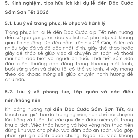
5. Kinh nghiệm, tips hữu ích khi dự lễ đền Độc Cước
Sầm Sơn Tết 2026
5.1. Lưu ý về trang phục, lễ phục và hành lý
Trang phục khi đi lễ đền Độc Cước dịp Tết nên hướng
đến sự gọn gàng, kín đáo và lịch sự, phù hợp với không
gian tín ngưỡng. Do đền nằm trên núi Cổ Giải, lối lên có
nhiều bậc đá và độ dốc nhất định, giày thể thao hoặc
giày đế thấp sẽ giúp việc di chuyển an toàn và thoải
mái hơn, đặc biệt với người lớn tuổi. Thời tiết Sầm Sơn
đầu xuân thường dao động trong khoảng mát lạnh,
buổi sáng sớm và chiều tối có thể se lạnh, vì vậy mang
theo áo khoác mỏng sẽ giúp chuyến hành hương dễ
chịu hơn.
5.2. Lưu ý về phong tục, tập quán và các điều
nên/không nên
Khi dâng hương tại
đền Độc Cước Sầm Sơn Tết
, du
khách cần giữ thái độ trang nghiêm, hạn chế nói chuyện
lớn tiếng và tuân thủ các quy định được niêm yết trong
khu di tích. Việc thắp hương và hóa vàng nên thực hiện
đúng khu vực cho phép, vừa đảm bảo an toàn, vừa góp
phần giữ gìn cảnh quan chung. Ngoài ra, việc không