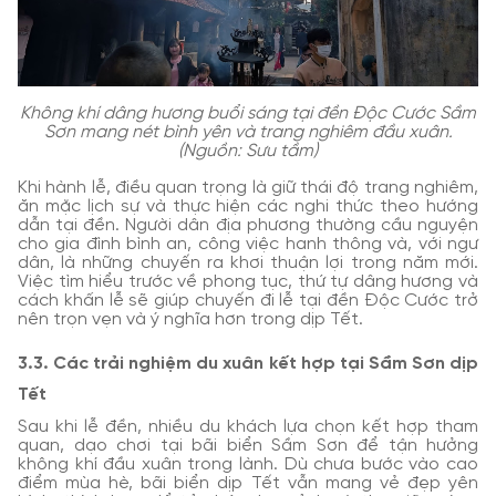
Không khí dâng hương buổi sáng tại đền Độc Cước Sầm
Sơn mang nét bình yên và trang nghiêm đầu xuân.
(Nguồn: Sưu tầm)
Khi hành lễ, điều quan trọng là giữ thái độ trang nghiêm,
ăn mặc lịch sự và thực hiện các nghi thức theo hướng
dẫn tại đền. Người dân địa phương thường cầu nguyện
cho gia đình bình an, công việc hanh thông và, với ngư
dân, là những chuyến ra khơi thuận lợi trong năm mới.
Việc tìm hiểu trước về phong tục, thứ tự dâng hương và
cách khấn lễ sẽ giúp chuyến đi lễ tại đền Độc Cước trở
nên trọn vẹn và ý nghĩa hơn trong dịp Tết.
3.3. Các trải nghiệm du xuân kết hợp tại Sầm Sơn dịp
Tết
Sau khi lễ đền, nhiều du khách lựa chọn kết hợp tham
quan, dạo chơi tại bãi biển Sầm Sơn để tận hưởng
không khí đầu xuân trong lành. Dù chưa bước vào cao
điểm mùa hè, bãi biển dịp Tết vẫn mang vẻ đẹp yên