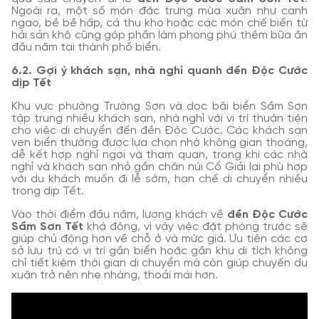
Ngoài ra, một số món đặc trưng mùa xuân như canh
ngao, bề bề hấp, cá thu kho hoặc các món chế biến từ
hải sản khô cũng góp phần làm phong phú thêm bữa ăn
đầu năm tại thành phố biển.
6.2. Gợi ý khách sạn, nhà nghỉ quanh đền Độc Cước
dịp Tết
Khu vực phường Trường Sơn và dọc bãi biển Sầm Sơn
tập trung nhiều khách sạn, nhà nghỉ với vị trí thuận tiện
cho việc di chuyển đến đền Độc Cước. Các khách sạn
ven biển thường được lựa chọn nhờ không gian thoáng,
dễ kết hợp nghỉ ngơi và tham quan, trong khi các nhà
nghỉ và khách sạn nhỏ gần chân núi Cổ Giải lại phù hợp
với du khách muốn đi lễ sớm, hạn chế di chuyển nhiều
trong dịp Tết.
Vào thời điểm đầu năm, lượng khách về
đền Độc Cước
Sầm Sơn Tết
khá đông, vì vậy việc đặt phòng trước sẽ
giúp chủ động hơn về chỗ ở và mức giá. Ưu tiên các cơ
sở lưu trú có vị trí gần biển hoặc gần khu di tích không
chỉ tiết kiệm thời gian di chuyển mà còn giúp chuyến du
xuân trở nên nhẹ nhàng, thoải mái hơn.