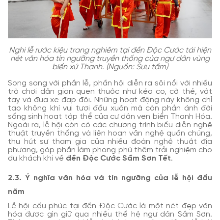
Nghi lễ rước kiệu trang nghiêm tại đền Độc Cước tái hiện
nét văn hóa tín ngưỡng truyền thống của ngư dân vùng
biển xứ Thanh. (Nguồn: Sưu tầm)
Song song với phần lễ, phần hội diễn ra sôi nổi với nhiều
trò chơi dân gian quen thuộc như kéo co, cờ thẻ, vật
tay và đua xe đạp đôi. Những hoạt động này không chỉ
tạo không khí vui tươi đầu xuân mà còn phản ánh đời
sống sinh hoạt tập thể của cư dân ven biển Thanh Hóa.
Ngoài ra, lễ hội còn có các chương trình biểu diễn nghệ
thuật truyền thống và liên hoan văn nghệ quần chúng,
thu hút sự tham gia của nhiều đoàn nghệ thuật địa
phương, góp phần làm phong phú thêm trải nghiệm cho
du khách khi về
đền Độc Cước Sầm Sơn Tết
.
2.3. Ý nghĩa văn hóa và tín ngưỡng của lễ hội đầu
năm
Lễ hội cầu phúc tại đền Độc Cước là một nét đẹp văn
hóa được gìn giữ qua nhiều thế hệ ngư dân Sầm Sơn.