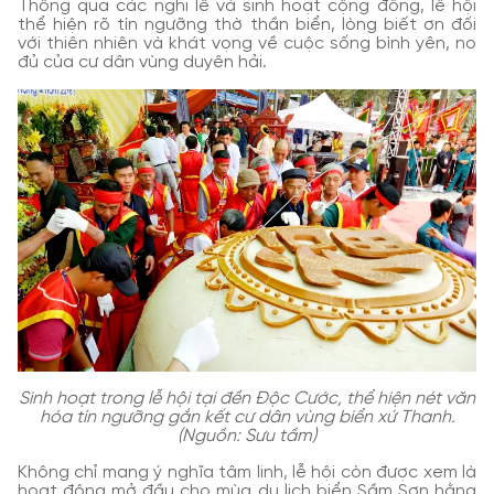
Thông qua các nghi lễ và sinh hoạt cộng đồng, lễ hội
thể hiện rõ tín ngưỡng thờ thần biển, lòng biết ơn đối
với thiên nhiên và khát vọng về cuộc sống bình yên, no
đủ của cư dân vùng duyên hải.
Sinh hoạt trong lễ hội tại đền Độc Cước, thể hiện nét văn
hóa tín ngưỡng gắn kết cư dân vùng biển xứ Thanh.
(Nguồn: Sưu tầm)
Không chỉ mang ý nghĩa tâm linh, lễ hội còn được xem là
hoạt động mở đầu cho mùa du lịch biển Sầm Sơn hằng