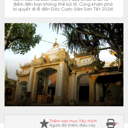
điểm đến bạn không thể bỏ lỡ. Cùng khám phá
bí quyết đi lễ đền Độc Cước Sầm Sơn Tết 2026!
Thêm vào mục Yêu thích
In
Người đã thêm điều này