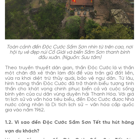
Toàn cảnh đền Độc Cước Sầm Sơn nhìn từ trên cao, nơi
hội tụ vẻ đẹp núi Cổ Giải và biển Sầm Sơn thanh bình
đầu xuân. (Nguồn: Sưu tầm)
Theo truyền thuyết dân gian, thần Độc Cước là vị thần
một chân đã xẻ thân làm đôi để vừa trấn giữ đất liền,
vừa ra khơi diệt trừ thủy quái, bảo vệ ngư dân. Từ lâu,
hình tượng thần Độc Cước đã trở thành biểu tượng tinh
thần cho khát vọng chinh phục biển cả và cuộc sống
bình yên của cư dân vùng duyên hải Thanh Hóa. Với giá
trị lịch sử và văn hóa tiêu biểu, đền Độc Cước được Nhà
nước công nhận là Di tích lịch sử – văn hóa cấp quốc
gia vào năm 1962.
1.2. Vì sao đền Độc Cước Sầm Sơn Tết thu hút hàng
vạn du khách?