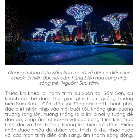
Quảng trường biển Sầm Sơn rực rỡ về đêm – điểm hẹn
check-in hiện đại, nơi cảm hứng biển hòa cùng nhịp
sống trẻ. (Nguồn: Sưu tầm)
Trước khi khép lại hành trình du xuân tại Sầm Sơn, du
khách có thể dành thời gian ghé thăm quảng trường
biển Sầm Sơn – điểm đến sôi động bậc nhất thành phố,
đặc biệt nhộn nhịp vào mỗi buổi tối. Không gian quảng
trường rộng lớn, hướng thẳng ra biển là nơi lý tưởng để
dạo bộ, chụp ảnh check-in với các công trình kiến trúc
hiện đại và tận hưởng không khí biển về đêm. Điểm
nhấn được nhiều du khách yêu thích là khu nhạc nước
với các màn trình diễn ánh sáng, âm thanh sống động,