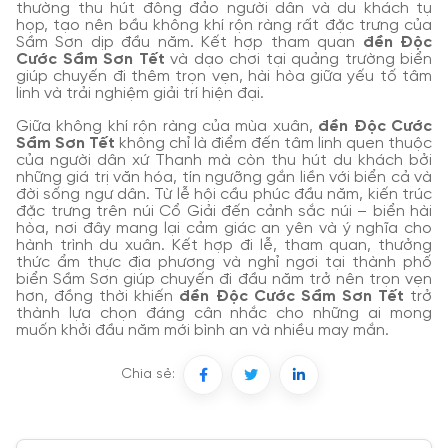
thường thu hút đông đảo người dân và du khách tụ
họp, tạo nên bầu không khí rộn ràng rất đặc trưng của
Sầm Sơn dịp đầu năm. Kết hợp tham quan
đền Độc
Cước Sầm Sơn Tết
và dạo chơi tại quảng trường biển
giúp chuyến đi thêm trọn vẹn, hài hòa giữa yếu tố tâm
linh và trải nghiệm giải trí hiện đại.
Giữa không khí rộn ràng của mùa xuân,
đền Độc Cước
Sầm Sơn Tết
không chỉ là điểm đến tâm linh quen thuộc
của người dân xứ Thanh mà còn thu hút du khách bởi
những giá trị văn hóa, tín ngưỡng gắn liền với biển cả và
đời sống ngư dân. Từ lễ hội cầu phúc đầu năm, kiến trúc
đặc trưng trên núi Cổ Giải đến cảnh sắc núi – biển hài
hòa, nơi đây mang lại cảm giác an yên và ý nghĩa cho
hành trình du xuân. Kết hợp đi lễ, tham quan, thưởng
thức ẩm thực địa phương và nghỉ ngơi tại thành phố
biển Sầm Sơn giúp chuyến đi đầu năm trở nên trọn vẹn
hơn, đồng thời khiến
đền
Độc Cước Sầm Sơn Tết
trở
thành lựa chọn đáng cân nhắc cho những ai mong
muốn khởi đầu năm mới bình an và nhiều may mắn.
Chia sẻ: