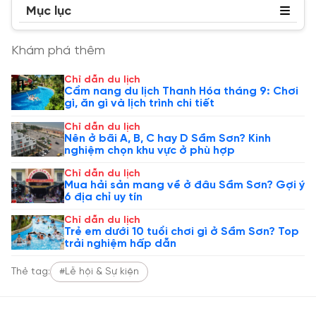
Mục lục
Khám phá thêm
Chỉ dẫn du lịch
Cẩm nang du lịch Thanh Hóa tháng 9: Chơi
gì, ăn gì và lịch trình chi tiết
Chỉ dẫn du lịch
Nên ở bãi A, B, C hay D Sầm Sơn? Kinh
nghiệm chọn khu vực ở phù hợp
Chỉ dẫn du lịch
Mua hải sản mang về ở đâu Sầm Sơn? Gợi ý
6 địa chỉ uy tín
Chỉ dẫn du lịch
Trẻ em dưới 10 tuổi chơi gì ở Sầm Sơn? Top
trải nghiệm hấp dẫn
Thẻ tag:
#Lễ hội & Sự kiện