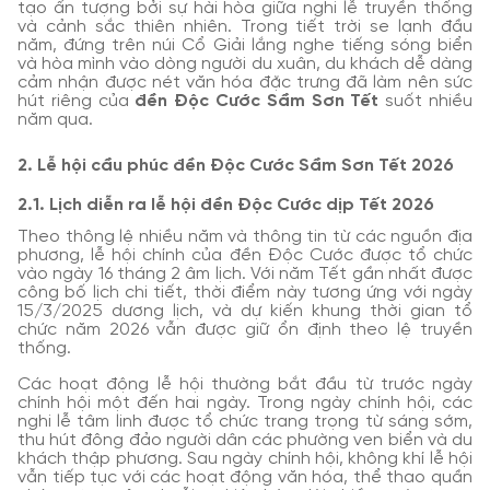
tạo ấn tượng bởi sự hài hòa giữa nghi lễ truyền thống
và cảnh sắc thiên nhiên. Trong tiết trời se lạnh đầu
năm, đứng trên núi Cổ Giải lắng nghe tiếng sóng biển
và hòa mình vào dòng người du xuân, du khách dễ dàng
cảm nhận được nét văn hóa đặc trưng đã làm nên sức
hút riêng của
đền Độc Cước Sầm Sơn Tết
suốt nhiều
năm qua.
2. Lễ hội cầu phúc đền Độc Cước Sầm Sơn Tết 2026
2.1. Lịch diễn ra lễ hội đền Độc Cước dịp Tết 2026
Theo thông lệ nhiều năm và thông tin từ các nguồn địa
phương, lễ hội chính của đền Độc Cước được tổ chức
vào ngày 16 tháng 2 âm lịch. Với năm Tết gần nhất được
công bố lịch chi tiết, thời điểm này tương ứng với ngày
15/3/2025 dương lịch, và dự kiến khung thời gian tổ
chức năm 2026 vẫn được giữ ổn định theo lệ truyền
thống.
Các hoạt động lễ hội thường bắt đầu từ trước ngày
chính hội một đến hai ngày. Trong ngày chính hội, các
nghi lễ tâm linh được tổ chức trang trọng từ sáng sớm,
thu hút đông đảo người dân các phường ven biển và du
khách thập phương. Sau ngày chính hội, không khí lễ hội
vẫn tiếp tục với các hoạt động văn hóa, thể thao quần