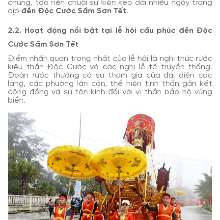
chúng, tạo nên chuỗi sự kiện kéo dài nhiều ngày trong
dịp
đền Độc Cước Sầm Sơn Tết
.
2.2. Hoạt động nổi bật tại lễ hội cầu phúc đền Độc
Cước Sầm Sơn Tết
Điểm nhấn quan trọng nhất của lễ hội là nghi thức rước
kiệu thần Độc Cước và các nghi lễ tế truyền thống.
Đoàn rước thường có sự tham gia của đại diện các
làng, các phường lân cận, thể hiện tinh thần gắn kết
cộng đồng và sự tôn kính đối với vị thần bảo hộ vùng
biển.