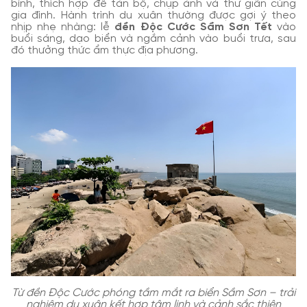
bình, thích hợp để tản bộ, chụp ảnh và thư giãn cùng
gia đình. Hành trình du xuân thường được gợi ý theo
nhịp nhẹ nhàng: lễ
đền Độc Cước Sầm Sơn Tết
vào
buổi sáng, dạo biển và ngắm cảnh vào buổi trưa, sau
đó thưởng thức ẩm thực địa phương.
Từ đền Độc Cước phóng tầm mắt ra biển Sầm Sơn – trải
nghiệm du xuân kết hợp tâm linh và cảnh sắc thiên