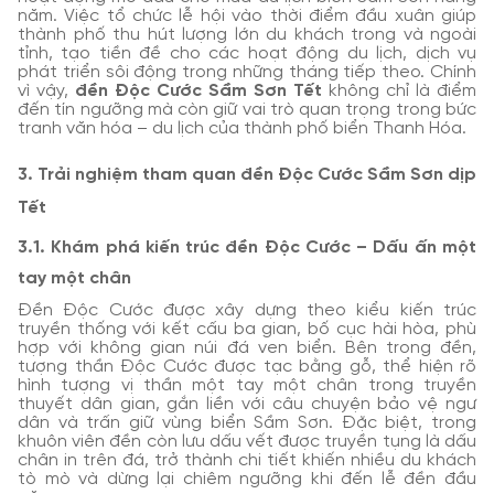
năm. Việc tổ chức lễ hội vào thời điểm đầu xuân giúp
thành phố thu hút lượng lớn du khách trong và ngoài
tỉnh, tạo tiền đề cho các hoạt động du lịch, dịch vụ
phát triển sôi động trong những tháng tiếp theo. Chính
vì vậy,
đền Độc Cước Sầm Sơn Tết
không chỉ là điểm
đến tín ngưỡng mà còn giữ vai trò quan trọng trong bức
tranh văn hóa – du lịch của thành phố biển Thanh Hóa.
3. Trải nghiệm tham quan đền Độc Cước Sầm Sơn dịp
Tết
3.1. Khám phá kiến trúc đền Độc Cước – Dấu ấn một
tay một chân
Đền Độc Cước được xây dựng theo kiểu kiến trúc
truyền thống với kết cấu ba gian, bố cục hài hòa, phù
hợp với không gian núi đá ven biển. Bên trong đền,
tượng thần Độc Cước được tạc bằng gỗ, thể hiện rõ
hình tượng vị thần một tay một chân trong truyền
thuyết dân gian, gắn liền với câu chuyện bảo vệ ngư
dân và trấn giữ vùng biển Sầm Sơn. Đặc biệt, trong
khuôn viên đền còn lưu dấu vết được truyền tụng là dấu
chân in trên đá, trở thành chi tiết khiến nhiều du khách
tò mò và dừng lại chiêm ngưỡng khi đến lễ đền đầu