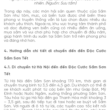
nhiên. (Nguồn: Sưu tầm)
Trong dịp này, các món hải sản quen thuộc của Sầm
Sơn như tôm, mực, cá biển tươi được chế biến theo
phong vị truyền thống vẫn là lựa chọn được nhiều du
khách yêu thích. Ngoài ra, khu vực trung tâm thành phố
và dọc đường ven biển cũng có nhiều điểm ăn uống,
mua sắm và vui chơi phù hợp cho chuyến đi đầu năm,
giúp hành trình du xuân tại Sầm Sơn trở nên phong phú
và đáng nhớ hơn.
4. Hướng dẫn chi tiết di chuyển đến đền Độc Cước
Sầm Sơn Tết
4.1. Di chuyển từ Hà Nội đến đền Độc Cước Sầm Sơn
Tết
Từ Hà Nội đến Sầm Sơn khoảng 170 km, thời gian di
chuyển trung bình từ 3,5 đến 4,5 giờ. Du khách có thể đi
xe khách xuất phát từ các bến lớn như Giáp Bát, Mỹ
Đình hoặc Nước Ngầm, xuống thẳng phường Sầm Sơn.
Tàu hỏa từ ga Hà Nội đến ga Thanh Hóa mất khoảng 3
– 3,5 giờ, sau đó tiếp tục đi taxi hoặc xe buýt về Sầm
Sơn. Với người đi ô tô tự lái, các tuyến cao tốc kết nối