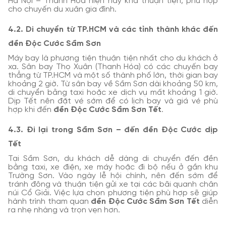
Hà Nội – Thanh Hóa hiện nay khá thuận tiện, phù hợp
cho chuyến du xuân gia đình.
4.2. Di chuyển từ TP.HCM và các tỉnh thành khác đến
đền Độc Cước Sầm Sơn
Máy bay là phương tiện thuận tiện nhất cho du khách ở
xa. Sân bay Thọ Xuân (Thanh Hóa) có các chuyến bay
thẳng từ TP.HCM và một số thành phố lớn, thời gian bay
khoảng 2 giờ. Từ sân bay về Sầm Sơn dài khoảng 50 km,
di chuyển bằng taxi hoặc xe dịch vụ mất khoảng 1 giờ.
Dịp Tết nên đặt vé sớm để có lịch bay và giá vé phù
hợp khi đến
đền Độc Cước Sầm Sơn Tết
.
4.3. Đi lại trong Sầm Sơn – đến đền Độc Cước dịp
Tết
Tại Sầm Sơn, du khách dễ dàng di chuyển đến đền
bằng taxi, xe điện, xe máy hoặc đi bộ nếu ở gần khu
Trường Sơn. Vào ngày lễ hội chính, nên đến sớm để
tránh đông và thuận tiện gửi xe tại các bãi quanh chân
núi Cổ Giải. Việc lựa chọn phương tiện phù hợp sẽ giúp
hành trình tham quan
đền Độc Cước Sầm Sơn Tết
diễn
ra nhẹ nhàng và trọn vẹn hơn.