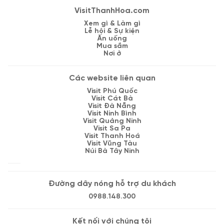
VisitThanhHoa.com
Xem gì & Làm gì
Lễ hội & Sự kiện
Ăn uống
Mua sắm
Nơi ở
Các website liên quan
Visit Phú Quốc
Visit Cát Bà
Visit Đà Nẵng
Visit Ninh Bình
Visit Quảng Ninh
Visit Sa Pa
Visit Thanh Hoá
Visit Vũng Tàu
Núi Bà Tây Ninh
Đường dây nóng hỗ trợ du khách
0988.148.300
Kết nối với chúng tôi