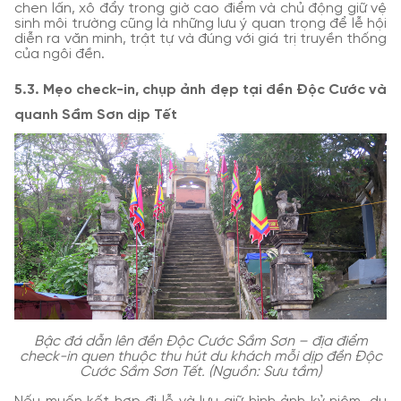
chen lấn, xô đẩy trong giờ cao điểm và chủ động giữ vệ
sinh môi trường cũng là những lưu ý quan trọng để lễ hội
diễn ra văn minh, trật tự và đúng với giá trị truyền thống
của ngôi đền.
5.3. Mẹo check-in, chụp ảnh đẹp tại đền Độc Cước và
quanh Sầm Sơn dịp Tết
Bậc đá dẫn lên đền Độc Cước Sầm Sơn – địa điểm
check-in quen thuộc thu hút du khách mỗi dịp đền Độc
Cước Sầm Sơn Tết. (Nguồn: Sưu tầm)