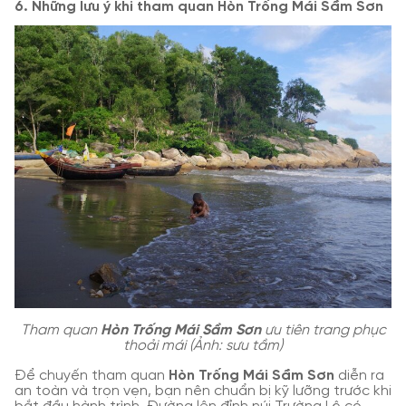
6. Những lưu ý khi tham quan Hòn Trống Mái Sầm Sơn
Tham quan
Hòn Trống Mái Sầm Sơn
ưu tiên trang phục
thoải mái (Ảnh: sưu tầm)
Để chuyến tham quan
Hòn Trống Mái Sầm Sơn
diễn ra
an toàn và trọn vẹn, bạn nên chuẩn bị kỹ lưỡng trước khi