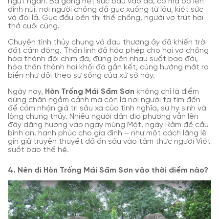
ngút ngàn. Bà gắng hết sức bấu vào đá, cỏ mà bò lên
đỉnh núi, nơi người chồng đã gục xuống từ lâu, kiệt sức
và đói lả. Gục đầu bên thi thể chồng, người vợ trút hơi
thở cuối cùng.
Chuyện tình thủy chung và đau thương ấy đã khiến trời
đất cảm động. Thần linh đã hóa phép cho hai vợ chồng
hóa thành đôi chim đá, đứng bên nhau suốt bao đời,
hóa thân thành hai khối đá gắn kết, cùng hướng mặt ra
biển như dõi theo sự sống của xứ sở này.
Ngày nay,
Hòn Trống Mái Sầm Sơn
không chỉ là điểm
dừng chân ngắm cảnh mà còn là nơi người ta tìm đến
để cảm nhận giá trị sâu xa của tình nghĩa, sự hy sinh và
lòng chung thủy. Nhiều người dân địa phương vẫn lên
đây dâng hương vào ngày mùng Một, ngày Rằm để cầu
bình an, hạnh phúc cho gia đình – như một cách lặng lẽ
gìn giữ truyền thuyết đã ăn sâu vào tâm thức người Việt
suốt bao thế hệ.
4. Nên đi Hòn Trống Mái Sầm Sơn vào thời điểm nào?