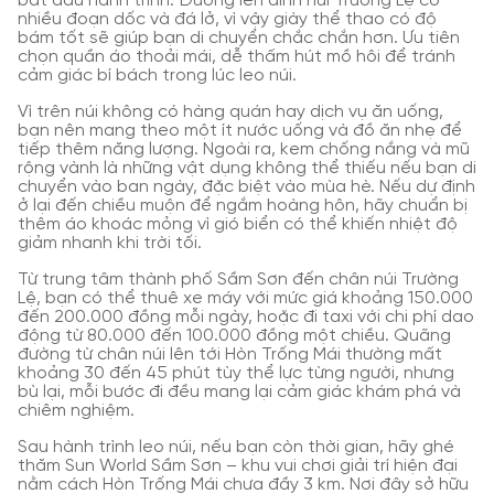
bắt đầu hành trình. Đường lên đỉnh núi Trường Lệ có
nhiều đoạn dốc và đá lở, vì vậy giày thể thao có độ
bám tốt sẽ giúp bạn di chuyển chắc chắn hơn. Ưu tiên
chọn quần áo thoải mái, dễ thấm hút mồ hôi để tránh
cảm giác bí bách trong lúc leo núi.
Vì trên núi không có hàng quán hay dịch vụ ăn uống,
bạn nên mang theo một ít nước uống và đồ ăn nhẹ để
tiếp thêm năng lượng. Ngoài ra, kem chống nắng và mũ
rộng vành là những vật dụng không thể thiếu nếu bạn di
chuyển vào ban ngày, đặc biệt vào mùa hè. Nếu dự định
ở lại đến chiều muộn để ngắm hoàng hôn, hãy chuẩn bị
thêm áo khoác mỏng vì gió biển có thể khiến nhiệt độ
giảm nhanh khi trời tối.
Từ trung tâm thành phố Sầm Sơn đến chân núi Trường
Lệ, bạn có thể thuê xe máy với mức giá khoảng 150.000
đến 200.000 đồng mỗi ngày, hoặc đi taxi với chi phí dao
động từ 80.000 đến 100.000 đồng một chiều. Quãng
đường từ chân núi lên tới Hòn Trống Mái thường mất
khoảng 30 đến 45 phút tùy thể lực từng người, nhưng
bù lại, mỗi bước đi đều mang lại cảm giác khám phá và
chiêm nghiệm.
Sau hành trình leo núi, nếu bạn còn thời gian, hãy ghé
thăm Sun World Sầm Sơn – khu vui chơi giải trí hiện đại
nằm cách Hòn Trống Mái chưa đầy 3 km. Nơi đây sở hữu