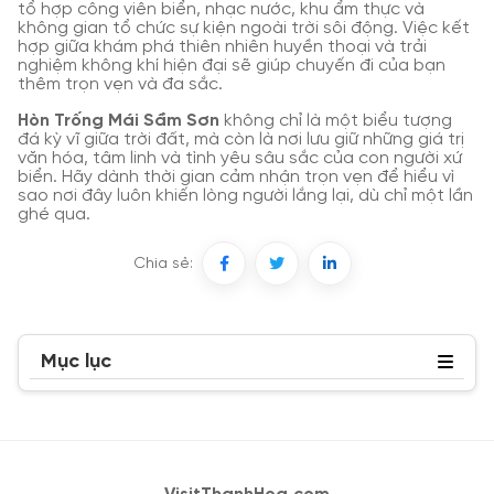
tổ hợp công viên biển, nhạc nước, khu ẩm thực và
không gian tổ chức sự kiện ngoài trời sôi động. Việc kết
hợp giữa khám phá thiên nhiên huyền thoại và trải
nghiệm không khí hiện đại sẽ giúp chuyến đi của bạn
thêm trọn vẹn và đa sắc.
Hòn Trống Mái Sầm Sơn
không chỉ là một biểu tượng
đá kỳ vĩ giữa trời đất, mà còn là nơi lưu giữ những giá trị
văn hóa, tâm linh và tình yêu sâu sắc của con người xứ
biển. Hãy dành thời gian cảm nhận trọn vẹn để hiểu vì
sao nơi đây luôn khiến lòng người lắng lại, dù chỉ một lần
ghé qua.
Chia sẻ:
Mục lục