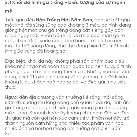
2.1 Khối đá hình gà trống - biểu tượng của sự mạnh
mẽ
Tiến gần đến
Hòn Trống Mái Sầm Sơn,
bạn sẽ bắt gặp
một khối đá sừng sững cao khoảng 3 mét, có hình dáng
giống hệt một chú gà trống đang cất tiếng gáy đón
chào ngày mới. Phần đầu khối đá nhô cao, mào gà rõ
nét, chiếc đuôi vươn cong kiêu hãnh, tất cả tạo nên
một tư thế sống động, như thể đang hiện hữu một sinh
linh giữa vùng đá hoang sơ.
Đặc biệt, khối đá này không phải sản phẩm của điêu
khắc nhân tạo mà hoàn toàn được tạo nên từ quá trình
phong hóa tự nhiên hàng triệu năm. Những vân đá lượn
sóng, chi tiết giống như lông vũ hay dáng mỏ đã khiến
không ít du khách ngỡ ngàng bởi vẻ đẹp gần như siêu
thực.
Người dân địa phương vẫn thường kể rằng, mỗi sáng
sớm khi sương mù lãng đãng phủ quanh bãi đá, hình ảnh
gà trống như đang cất tiếng gáy vọng giữa đại dương
mờ sương. Khoảnh khắc ấy không chỉ chạm đến vẻ đẹp
thị giác mà còn gợi nên xúc cảm thi vị, khiến nơi đây trở
thành nguồn cảm hứng cho nhiều tác phẩm văn học,
nhiếp ảnh và hội họa mang âm hưởng đất biển Sầm
Sơn.