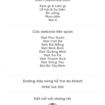
VisitThanhHoa.com
Xem gì & Làm gì
Lễ hội & Sự kiện
Ăn uống
Mua sắm
Nơi ở
Các website liên quan
Visit Phú Quốc
Visit Cát Bà
Visit Đà Nẵng
Visit Ninh Bình
Visit Quảng Ninh
Visit Sa Pa
Visit Thanh Hoá
Visit Vũng Tàu
Núi Bà Tây Ninh
Đường dây nóng hỗ trợ du khách
0988.148.300
Kết nối với chúng tôi