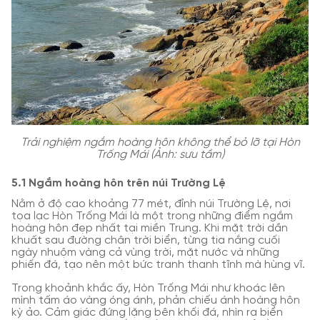
Trải nghiệm ngắm hoàng hôn không thể bỏ lỡ tại Hòn
Trống Mái (Ảnh: sưu tầm)
5.1 Ngắm hoàng hôn trên núi Trường Lệ
Nằm ở độ cao khoảng 77 mét, đỉnh núi Trường Lệ, nơi
tọa lạc Hòn Trống Mái là một trong những điểm ngắm
hoàng hôn đẹp nhất tại miền Trung. Khi mặt trời dần
khuất sau đường chân trời biển, từng tia nắng cuối
ngày nhuộm vàng cả vùng trời, mặt nước và những
phiến đá, tạo nên một bức tranh thanh tĩnh mà hùng vĩ.
Trong khoảnh khắc ấy, Hòn Trống Mái như khoác lên
mình tấm áo vàng óng ánh, phản chiếu ánh hoàng hôn
kỳ ảo. Cảm giác đứng lặng bên khối đá, nhìn ra biển