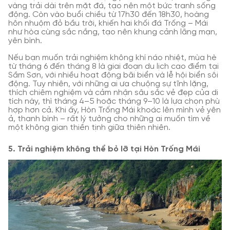
vàng trải dài trên mặt đá, tạo nên một bức tranh sống
động. Còn vào buổi chiều từ 17h30 đến 18h30, hoàng
hôn nhuộm đỏ bầu trời, khiến hai khối đá Trống – Mái
như hòa cùng sắc nắng, tạo nên khung cảnh lãng mạn,
yên bình.
Nếu bạn muốn trải nghiệm không khí náo nhiệt, mùa hè
từ tháng 6 đến tháng 8 là giai đoạn du lịch cao điểm tại
Sầm Sơn, với nhiều hoạt động bãi biển và lễ hội biển sôi
động. Tuy nhiên, với những ai ưa chuộng sự tĩnh lặng,
thích chiêm nghiệm và cảm nhận sâu sắc vẻ đẹp của di
tích này, thì tháng 4–5 hoặc tháng 9–10 là lựa chọn phù
hợp hơn cả. Khi ấy, Hòn Trống Mái khoác lên mình vẻ yên
ả, thanh bình – rất lý tưởng cho những ai muốn tìm về
một không gian thiền tịnh giữa thiên nhiên.
5. Trải nghiệm không thể bỏ lỡ tại Hòn Trống Mái