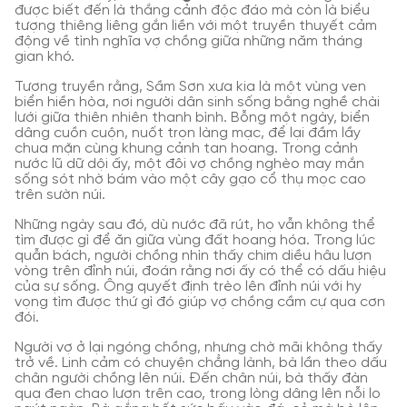
được biết đến là thắng cảnh độc đáo mà còn là biểu
tượng thiêng liêng gắn liền với một truyền thuyết cảm
động về tình nghĩa vợ chồng giữa những năm tháng
gian khó.
Tương truyền rằng, Sầm Sơn xưa kia là một vùng ven
biển hiền hòa, nơi người dân sinh sống bằng nghề chài
lưới giữa thiên nhiên thanh bình. Bỗng một ngày, biển
dâng cuồn cuộn, nuốt trọn làng mạc, để lại đầm lầy
chua mặn cùng khung cảnh tan hoang. Trong cảnh
nước lũ dữ dội ấy, một đôi vợ chồng nghèo may mắn
sống sót nhờ bám vào một cây gạo cổ thụ mọc cao
trên sườn núi.
Những ngày sau đó, dù nước đã rút, họ vẫn không thể
tìm được gì để ăn giữa vùng đất hoang hóa. Trong lúc
quẫn bách, người chồng nhìn thấy chim diều hâu lượn
vòng trên đỉnh núi, đoán rằng nơi ấy có thể có dấu hiệu
của sự sống. Ông quyết định trèo lên đỉnh núi với hy
vọng tìm được thứ gì đó giúp vợ chồng cầm cự qua cơn
đói.
Người vợ ở lại ngóng chồng, nhưng chờ mãi không thấy
trở về. Linh cảm có chuyện chẳng lành, bà lần theo dấu
chân người chồng lên núi. Đến chân núi, bà thấy đàn
quạ đen chao lượn trên cao, trong lòng dâng lên nỗi lo