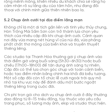
rộng mênh mông, khiến nhiều du khách chia sẻ rằng họ
cảm nhận rõ sự lắng dịu của tâm hồn, như đang đối
thoại với chính mình giữa thiên nhiên bao la.
5.2 Chụp ảnh cưới tại địa điểm lãng mạn
Không chỉ là một di tích gắn liền với tình yêu thủy chung,
Hòn Trống Mái Sầm Sơn còn trở thành lựa chọn yêu
thích của nhiều cặp đôi khi chụp ảnh cưới. Cảnh quan
nơi đây vừa mang nét hùng vĩ của núi đá, vừa phảng
phất chất thơ mộng của biển khơi và truyền thuyết
thiêng liêng.
Các studio tại Thanh Hóa thường gợi ý chụp ảnh vào
thời điểm giờ vàng buổi sáng (5h30–6h30) hoặc buổi
chiều (17h00–18h00) để tận dụng ánh sáng tự nhiên.
Cặp đôi có thể lựa chọn góc chụp với toàn cảnh biển,
hoặc tạo điểm nhấn bằng chính hai khối đá biểu tượng.
Một số cặp đôi còn tổ chức lễ cưới ngoài trời quy mô
nhỏ tại khu vực này để đánh dấu một bước ngoặt
thiêng liêng trong cuộc đời.
Chi phí trọn gói cho dịch vụ chụp ảnh cưới ở đây thường
dao động từ 8–15 triệu đồng, tùy thuộc vào yêu cầu
trang phục, số lượng máy ảnh, ekip và studio thực hiện.