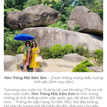
Hòn Trống Mái Sầm Sơn
– Danh thắng mang biểu tượng
tình yêu (Ảnh: sưu tầm)
Tựa lưng vào sườn núi Trường Lệ cao khoảng 77m so với
mực nước biển,
Hòn Trống Mái Sầm Sơn
là một trong
những di tích thắng cảnh cấp quốc gia, đã được Bộ Văn
hóa – Thông tin xếp hạng từ năm 1962. Nơi đây không
chỉ gây ấn tượng bởi địa hình đá độc đáo mà còn gắn