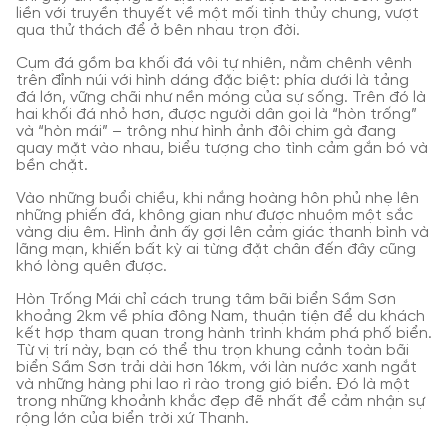
liền với truyền thuyết về một mối tình thủy chung, vượt
qua thử thách để ở bên nhau trọn đời.
Cụm đá gồm ba khối đá vôi tự nhiên, nằm chênh vênh
trên đỉnh núi với hình dáng đặc biệt: phía dưới là tảng
đá lớn, vững chãi như nền móng của sự sống. Trên đó là
hai khối đá nhỏ hơn, được người dân gọi là “hòn trống”
và “hòn mái” – trông như hình ảnh đôi chim gà đang
quay mặt vào nhau, biểu tượng cho tình cảm gắn bó và
bền chặt.
Vào những buổi chiều, khi nắng hoàng hôn phủ nhẹ lên
những phiến đá, không gian như được nhuộm một sắc
vàng dịu êm. Hình ảnh ấy gợi lên cảm giác thanh bình và
lãng mạn, khiến bất kỳ ai từng đặt chân đến đây cũng
khó lòng quên được.
Hòn Trống Mái chỉ cách trung tâm bãi biển Sầm Sơn
khoảng 2km về phía đông Nam, thuận tiện để du khách
kết hợp tham quan trong hành trình khám phá phố biển.
Từ vị trí này, bạn có thể thu trọn khung cảnh toàn bãi
biển Sầm Sơn trải dài hơn 16km, với làn nước xanh ngắt
và những hàng phi lao rì rào trong gió biển. Đó là một
trong những khoảnh khắc đẹp đẽ nhất để cảm nhận sự
rộng lớn của biển trời xứ Thanh.