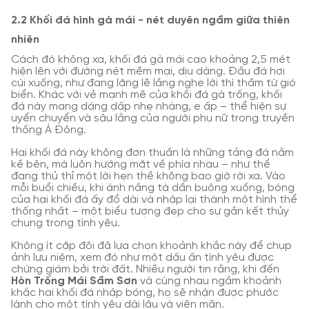
2.2 Khối đá hình gà mái - nét duyên ngầm giữa thiên
nhiên
Cách đó không xa, khối đá gà mái cao khoảng 2,5 mét
hiện lên với đường nét mềm mại, dịu dàng. Đầu đá hơi
cúi xuống, như đang lặng lẽ lắng nghe lời thì thầm từ gió
biển. Khác với vẻ mạnh mẽ của khối đá gà trống, khối
đá này mang dáng dấp nhẹ nhàng, e ấp – thể hiện sự
uyển chuyển và sâu lắng của người phụ nữ trong truyền
thống Á Đông.
Hai khối đá này không đơn thuần là những tảng đá nằm
kề bên, mà luôn hướng mặt về phía nhau – như thể
đang thủ thỉ một lời hẹn thề không bao giờ rời xa. Vào
mỗi buổi chiều, khi ánh nắng tà dần buông xuống, bóng
của hai khối đá ấy đổ dài và nhập lại thành một hình thể
thống nhất – một biểu tượng đẹp cho sự gắn kết thủy
chung trong tình yêu.
Không ít cặp đôi đã lựa chọn khoảnh khắc này để chụp
ảnh lưu niệm, xem đó như một dấu ấn tình yêu được
chứng giám bởi trời đất. Nhiều người tin rằng, khi đến
Hòn Trống Mái Sầm Sơn
và cùng nhau ngắm khoảnh
khắc hai khối đá nhập bóng, họ sẽ nhận được phước
lành cho một tình yêu dài lâu và viên mãn.