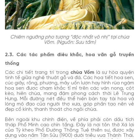
Chiêm ngưỡng pho tượng “độc nhất vô nhị” tại chùa
Vồm. (Nguồn: Sưu tầm)
2.3. Các tác phẩm điêu khắc, hoa văn gỗ truyền
thống
Các chi tiết trang trí trong
chùa Vồm
là sự hòa quyện
tinh tế giữa nghệ thuật gỗ và đá. Các họa tiết hoa sen,
cúc giây, rồng, phượng, mây uốn lượn hay hình rùa ngậm
hoa sen được chạm khắc tỉ mỉ trên các ván nong, cột
kèo, hiên chùa, mang đậm phong cách thời Lê Trung
Hưng. Mỗi đường nét đều thể hiện bàn tay tài hoa và
lòng mộ đạo của người thợ xưa, góp phần tạo nên vẻ
đẹp cổ kính, thanh thoát cho ngôi chùa.
Bên ngoài khu chính điện, về phía phải còn dấu tích
tháp Phổ Minh cao chín tầng. Đây là nơi tôn thờ Xá lợi
của Tỳ kheo Phổ Đường Thông Tuệ thiền sư, được xây
dựng vào năm Tân Sửu (1900) dưới triều vua Thành Thái.