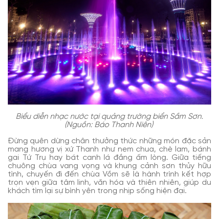
Biểu diễn nhạc nước tại quảng trường biển Sầm Sơn.
(Nguồn: Báo Thanh Niên)
Đừng quên dừng chân thưởng thức những món đặc sản
mang hương vị xứ Thanh như nem chua, chè lam, bánh
gai Tứ Trụ hay bát canh lá đắng ấm lòng. Giữa tiếng
chuông chùa vang vọng và khung cảnh sơn thủy hữu
tình, chuyến đi đến chùa Vồm sẽ là hành trình kết hợp
trọn vẹn giữa tâm linh, văn hóa và thiên nhiên, giúp du
khách tìm lại sự bình yên trong nhịp sống hiện đại.