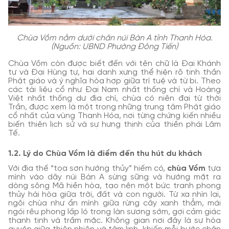
Chùa Vồm nằm dưới chân núi Bàn A tỉnh Thanh Hóa.
(Nguồn: UBND Phường Đông Tiến)
Chùa Vồm còn được biết đến với tên chữ là Đại Khánh
tự và Đại Hùng tự, hai danh xưng thể hiện rõ tinh thần
Phật giáo và ý nghĩa hòa hợp giữa trí tuệ và từ bi. Theo
các tài liệu cổ như Đại Nam nhất thống chí và Hoàng
Việt nhất thống dư địa chí, chùa có niên đại từ thời
Trần, được xem là một trong những trung tâm Phật giáo
cổ nhất của vùng Thanh Hóa, nơi từng chứng kiến nhiều
biến thiên lịch sử và sự hưng thịnh của thiền phái Lâm
Tế.
1.2. Lý do Chùa Vồm là điểm đến thu hút du khách
Với địa thế “tọa sơn hướng thủy” hiếm có,
chùa Vồm
tựa
mình vào dãy núi Bàn A sừng sững và hướng mặt ra
dòng sông Mã hiền hòa, tạo nên một bức tranh phong
thủy hài hòa giữa trời, đất và con người. Từ xa nhìn lại,
ngôi chùa như ẩn mình giữa rừng cây xanh thẳm, mái
ngói rêu phong lấp ló trong làn sương sớm, gợi cảm giác
thanh tịnh và trầm mặc. Không gian nơi đây là sự hòa