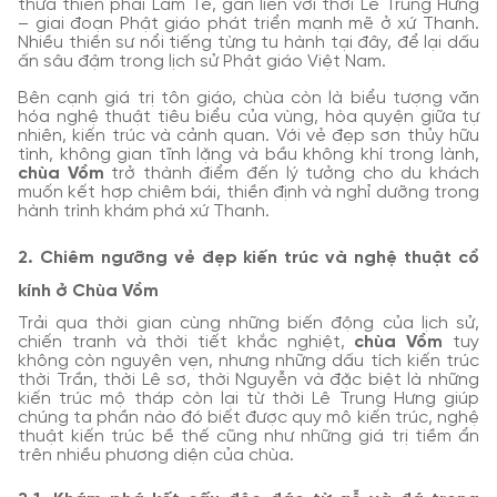
thừa thiền phái Lâm Tế, gắn liền với thời Lê Trung Hưng
– giai đoạn Phật giáo phát triển mạnh mẽ ở xứ Thanh.
Nhiều thiền sư nổi tiếng từng tu hành tại đây, để lại dấu
ấn sâu đậm trong lịch sử Phật giáo Việt Nam.
Bên cạnh giá trị tôn giáo, chùa còn là biểu tượng văn
hóa nghệ thuật tiêu biểu của vùng, hòa quyện giữa tự
nhiên, kiến trúc và cảnh quan. Với vẻ đẹp sơn thủy hữu
tình, không gian tĩnh lặng và bầu không khí trong lành,
chùa Vồm
trở thành điểm đến lý tưởng cho du khách
muốn kết hợp chiêm bái, thiền định và nghỉ dưỡng trong
hành trình khám phá xứ Thanh.
2. Chiêm ngưỡng vẻ đẹp kiến trúc và nghệ thuật cổ
kính ở Chùa Vồm
Trải qua thời gian cùng những biến động của lịch sử,
chiến tranh và thời tiết khắc nghiệt,
chùa Vồm
tuy
không còn nguyên vẹn, nhưng những dấu tích kiến trúc
thời Trần, thời Lê sơ, thời Nguyễn và đặc biệt là những
kiến trúc mộ tháp còn lại từ thời Lê Trung Hưng giúp
chúng ta phần nào đó biết được quy mô kiến trúc, nghệ
thuật kiến trúc bề thế cũng như những giá trị tiềm ẩn
trên nhiều phương diện của chùa.