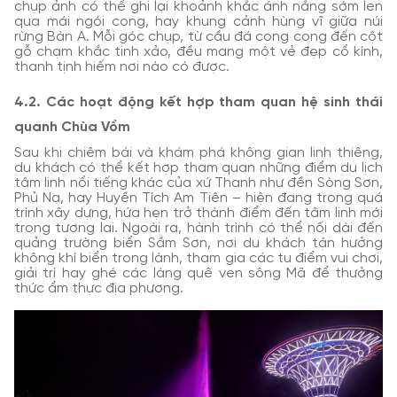
chụp ảnh có thể ghi lại khoảnh khắc ánh nắng sớm len
qua mái ngói cong, hay khung cảnh hùng vĩ giữa núi
rừng Bàn A. Mỗi góc chụp, từ cầu đá cong cong đến cột
gỗ chạm khắc tinh xảo, đều mang một vẻ đẹp cổ kính,
thanh tịnh hiếm nơi nào có được.
4.2. Các hoạt động kết hợp tham quan hệ sinh thái
quanh Chùa Vồm
Sau khi chiêm bái và khám phá không gian linh thiêng,
du khách có thể kết hợp tham quan những điểm du lịch
tâm linh nổi tiếng khác của xứ Thanh như đền Sòng Sơn,
Phủ Na, hay Huyền Tích Am Tiên – hiện đang trong quá
trình xây dựng, hứa hẹn trở thành điểm đến tâm linh mới
trong tương lai. Ngoài ra, hành trình có thể nối dài đến
quảng trường biển Sầm Sơn, nơi du khách tận hưởng
không khí biển trong lành, tham gia các tu điểm vui chơi,
giải trí hay ghé các làng quê ven sông Mã để thưởng
thức ẩm thực địa phương.