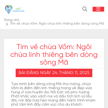
Trang chủ
Tìm về chùa Vồm: Ngôi chùa linh thiêng bên dòng sông Mã
Tìm về chùa Vồm: Ngôi
chùa linh thiêng bên dòng
sông Mã
BÀI ĐĂNG NGÀY 24 THÁNG 11, 2025
Tựa mình bên dòng sông Mã thơ mộng, chùa
Vồm là điểm đến linh thiêng mang vẻ đẹp vừa
hùng vĩ vừa huyền ảo. Nổi bật với pho tượng
Phật khắc vào vách núi và dấu tích lịch sử lâu
đời, nơi đây hứa hẹn mang đến hành trình khám
phá tâm linh đầy cảm xúc cho du khách.