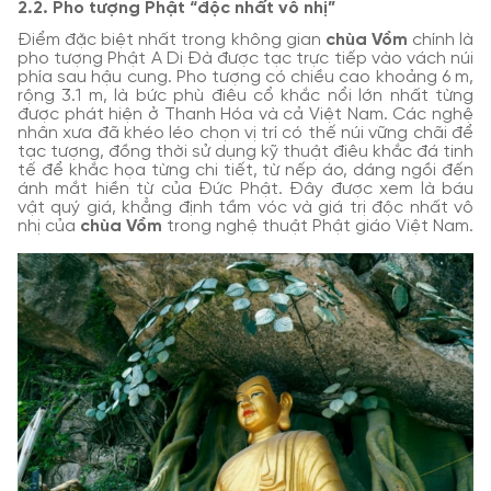
2.2. Pho tượng Phật “độc nhất vô nhị”
Điểm đặc biệt nhất trong không gian
chùa Vồm
chính là
pho tượng Phật A Di Đà được tạc trực tiếp vào vách núi
phía sau hậu cung. Pho tượng có chiều cao khoảng 6 m,
rộng 3.1 m, là bức phù điêu cổ khắc nổi lớn nhất từng
được phát hiện ở Thanh Hóa và cả Việt Nam. Các nghệ
nhân xưa đã khéo léo chọn vị trí có thế núi vững chãi để
tạc tượng, đồng thời sử dụng kỹ thuật điêu khắc đá tinh
tế để khắc họa từng chi tiết, từ nếp áo, dáng ngồi đến
ánh mắt hiền từ của Đức Phật. Đây được xem là báu
vật quý giá, khẳng định tầm vóc và giá trị độc nhất vô
nhị của
chùa Vồm
trong nghệ thuật Phật giáo Việt Nam.