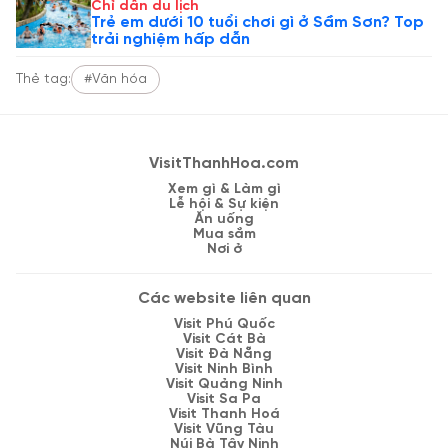
Chỉ dẫn du lịch
Trẻ em dưới 10 tuổi chơi gì ở Sầm Sơn? Top
trải nghiệm hấp dẫn
Thẻ tag:
#Văn hóa
VisitThanhHoa.com
Xem gì & Làm gì
Lễ hội & Sự kiện
Ăn uống
Mua sắm
Nơi ở
Các website liên quan
Visit Phú Quốc
Visit Cát Bà
Visit Đà Nẵng
Visit Ninh Bình
Visit Quảng Ninh
Visit Sa Pa
Visit Thanh Hoá
Visit Vũng Tàu
Núi Bà Tây Ninh