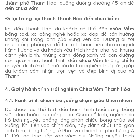
thành phố Thanh Hóa, quãng đường khoảng 45 km để
đến
chùa Vồm
.
Đi lại trong nội thành Thanh Hóa đến chùa Vồm:
Khi đến Thanh Hóa, du khách có thể đến
chùa Vồm
bằng taxi, xe công nghệ hoặc xe đạp để tận hưởng
không khí trong lành của vùng ven đô. Đường đi tới
chùa bằng phẳng và dễ tìm, rất thuận tiện cho cả người
hành hương và du khách yêu thích khám phá. Với khung
cảnh yên bình, những cánh đồng xanh và con đường
uốn quanh núi, hành trình đến
chùa Vồm
không chỉ là
chuyến đi chiêm bái mà còn là trải nghiệm thư giãn, giúp
du khách cảm nhận trọn vẹn vẻ đẹp bình dị của xứ
Thanh.
4. Gợi ý hành trình trải nghiệm Chùa Vồm Thanh Hóa
4.1. Hành trình chiêm bái, sống chậm giữa thiên nhiên
Du khách có thể bắt đầu hành trình buổi sáng bằng
việc dạo bước qua cổng Tam Quan cổ kính, ngắm nhìn
hồ bán nguyệt phẳng lặng phản chiếu bóng chùa soi
xuống. Khi tiến vào chính điện, hãy dành chút thời gian
tĩnh tâm, dâng hương lễ Phật và chiêm bái pho tượng A
Di Đà tạc trực tiếp vào vách núi. Những ai yêu thích