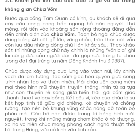
2.1. Khám phá kết cấu độc đáo từ gỗ và đá trong
không gian Chùa Vồm
Bước qua cổng Tam Quan cổ kính, du khách sẽ đi qua
cây cầu cong cong bắc ngang hồ bán nguyệt thơ
mộng, rồi tiến vào khoảng sân rộng thoáng đãng dẫn
đến chính điện của
chùa Vồm
. Toàn bộ ngôi chùa được
dựng bằng 40 cột gỗ lớn, vững chắc, trên thân cột vẫn
còn lưu dấu những dòng chữ Hán khắc sâu. Theo khảo
sát thì những dòng chữ này chính là những “văn bia” ghi
lại công đức của người dân đã góp sức trùng tu chùa
trong đợt đại trùng tu năm Đồng Khánh thứ 3 (1887).
Chùa được xây dựng dựa lưng vào vách núi, lấy chính
vách đá làm tường, tạo cảm giác hòa quyện giữa công
trình nhân tạo và thiên nhiên. Mái chùa uốn cong mềm
mại theo hình mũi thuyền truyền thống, nhìn từ xa tựa
như con thuyền rẽ sóng giữa biển trời, gợi cảm giác
thanh thoát và bay bổng. Kết cấu vì, kèo của chùa là sự
kết hợp tinh tế giữa giá chiêng, kẻ chuyền và chồng
rường, tạo nên bộ khung vững chắc nâng đỡ toàn bộ
phần mái. Các bờ nóc được trang trí bằng hình mặt
nguyệt, trong khi những mảng chạm khắc ở xà thượng,
xà hạ và hiên chùa mang phong cách nghệ thuật thời
Lê Trung Hưng, vừa cổ kính vừa tinh xảo.