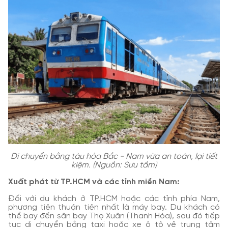
Di chuyển bằng tàu hỏa Bắc - Nam vừa an toàn, lại tiết
kiệm. (Nguồn: Sưu tầm)
Xuất phát từ TP.HCM và các tỉnh miền Nam:
Đối với du khách ở TP.HCM hoặc các tỉnh phía Nam,
phương tiện thuận tiện nhất là máy bay. Du khách có
thể bay đến sân bay Thọ Xuân (Thanh Hóa), sau đó tiếp
tục di chuyển bằng taxi hoặc xe ô tô về trung tâm