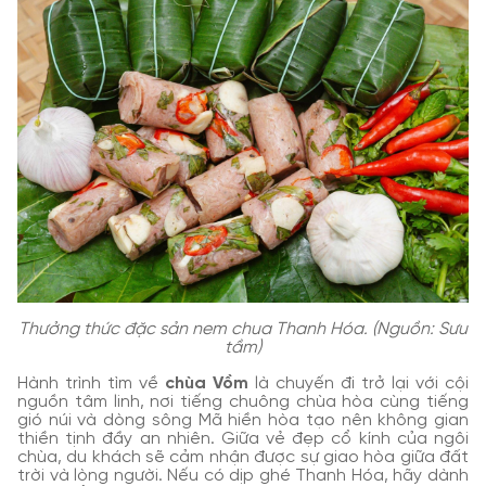
Thưởng thức đặc sản nem chua Thanh Hóa. (Nguồn: Sưu
tầm)
Hành trình tìm về
chùa Vồm
là chuyến đi trở lại với cội
nguồn tâm linh, nơi tiếng chuông chùa hòa cùng tiếng
gió núi và dòng sông Mã hiền hòa tạo nên không gian
thiền tịnh đầy an nhiên. Giữa vẻ đẹp cổ kính của ngôi
chùa, du khách sẽ cảm nhận được sự giao hòa giữa đất
trời và lòng người. Nếu có dịp ghé Thanh Hóa, hãy dành