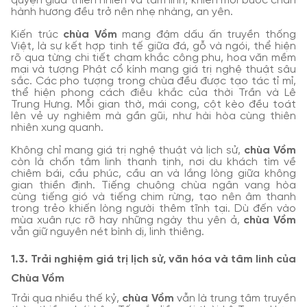
quyện giữa thiên nhiên và tâm linh, khiến mỗi bước chân
hành hương đều trở nên nhẹ nhàng, an yên.
Kiến trúc
chùa Vồm
mang đậm dấu ấn truyền thống
Việt, là sự kết hợp tinh tế giữa đá, gỗ và ngói, thể hiện
rõ qua từng chi tiết chạm khắc công phu, hoa văn mềm
mại và tượng Phật cổ kính mang giá trị nghệ thuật sâu
sắc. Các pho tượng trong chùa đều được tạo tác tỉ mỉ,
thể hiện phong cách điêu khắc của thời Trần và Lê
Trung Hưng. Mỗi gian thờ, mái cong, cột kèo đều toát
lên vẻ uy nghiêm mà gần gũi, như hài hòa cùng thiên
nhiên xung quanh.
Không chỉ mang giá trị nghệ thuật và lịch sử,
chùa Vồm
còn là chốn tâm linh thanh tịnh, nơi du khách tìm về
chiêm bái, cầu phúc, cầu an và lắng lòng giữa không
gian thiền định. Tiếng chuông chùa ngân vang hòa
cùng tiếng gió và tiếng chim rừng, tạo nên âm thanh
trong trẻo khiến lòng người thêm tĩnh tại. Dù đến vào
mùa xuân rực rỡ hay những ngày thu yên ả,
chùa Vồm
vẫn giữ nguyên nét bình dị, linh thiêng.
1.3. Trải nghiệm giá trị lịch sử, văn hóa và tâm linh của
Chùa Vồm
Trải qua nhiều thế kỷ,
chùa Vồm
vẫn là trung tâm truyền