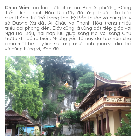
Chùa Vồm
tọa lạc dưới chân núi Bàn A, phường Đông
Tiến, tỉnh Thanh Hóa. Nơi đây đã từng thuộc địa bàn
của thành Tư Phố trong thời kỳ Bắc thuộc và cũng là lỵ
sở Dương Xá đất Ái Châu và Thanh Hóa trong nhiều
triều đại phong kiến. Đây cũng là vùng đất tiếp giáp với
Ngã Ba Đầu, nơi hợp lưu giữa sông Mã với sông Chu
trước khi đổ ra biển. Những yếu tố này đã tạo nên cho
chùa một bề dày lịch sử cũng như cảnh quan và địa thế
vô cùng hùng vĩ, đẹp đẽ.