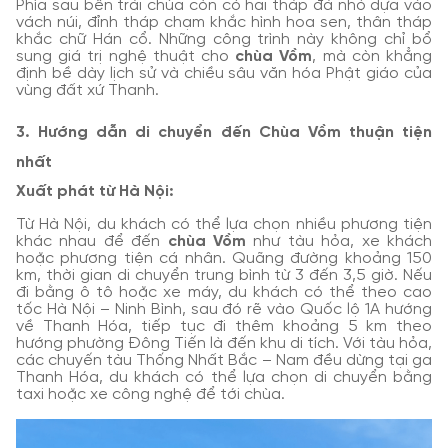
Phía sau bên trái chùa còn có hai tháp đá nhỏ dựa vào
vách núi, đỉnh tháp chạm khắc hình hoa sen, thân tháp
khắc chữ Hán cổ. Những công trình này không chỉ bổ
sung giá trị nghệ thuật cho
chùa Vồm
, mà còn khẳng
định bề dày lịch sử và chiều sâu văn hóa Phật giáo của
vùng đất xứ Thanh.
3. Hướng dẫn di chuyển đến Chùa Vồm thuận tiện
nhất
Xuất phát từ Hà Nội:
Từ Hà Nội, du khách có thể lựa chọn nhiều phương tiện
khác nhau để đến
chùa Vồm
như tàu hỏa, xe khách
hoặc phương tiện cá nhân. Quãng đường khoảng 150
km, thời gian di chuyển trung bình từ 3 đến 3,5 giờ. Nếu
đi bằng ô tô hoặc xe máy, du khách có thể theo cao
tốc Hà Nội – Ninh Bình, sau đó rẽ vào Quốc lộ 1A hướng
về Thanh Hóa, tiếp tục đi thêm khoảng 5 km theo
hướng phường Đông Tiến là đến khu di tích. Với tàu hỏa,
các chuyến tàu Thống Nhất Bắc – Nam đều dừng tại ga
Thanh Hóa, du khách có thể lựa chọn di chuyển bằng
taxi hoặc xe công nghệ để tới chùa.