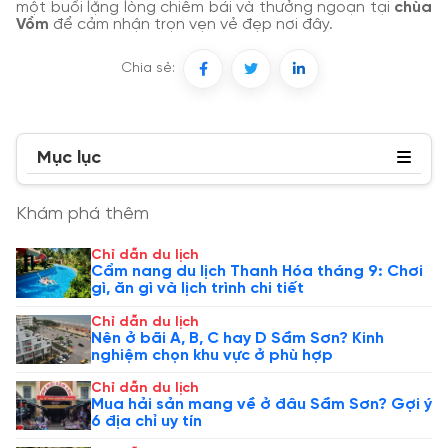
một buổi lặng lòng chiêm bái và thưởng ngoạn tại
chùa
Vồm
để cảm nhận trọn vẹn vẻ đẹp nơi đây.
Chia sẻ:
Mục lục
Khám phá thêm
Chỉ dẫn du lịch
Cẩm nang du lịch Thanh Hóa tháng 9: Chơi
gì, ăn gì và lịch trình chi tiết
Chỉ dẫn du lịch
Nên ở bãi A, B, C hay D Sầm Sơn? Kinh
nghiệm chọn khu vực ở phù hợp
Chỉ dẫn du lịch
Mua hải sản mang về ở đâu Sầm Sơn? Gợi ý
6 địa chỉ uy tín