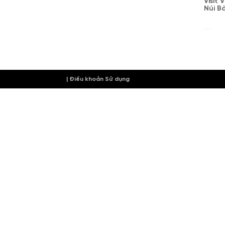
Visit
Núi B
| Điều khoản Sử dụng