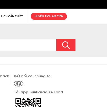
 LỊCH CẦN THIẾT
HUYỀN TÍCH AM TIÊN
ư giãn
Thiên nhiên
Golf
khách
Kết nối với chúng tôi
Tải app SunParadise Land