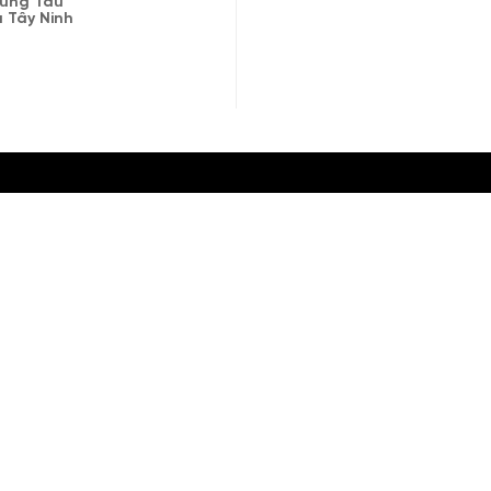
 Vũng Tàu
à Tây Ninh