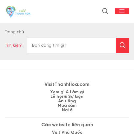
Trang chủ
Tìm kiếm
VisitThanhHoa.com
Xem gì & Làm gì
Lễ hội & Sự kiện
Ăn uống
Mua sắm
Nơi ở
Các website liên quan
Visit Phú Quốc