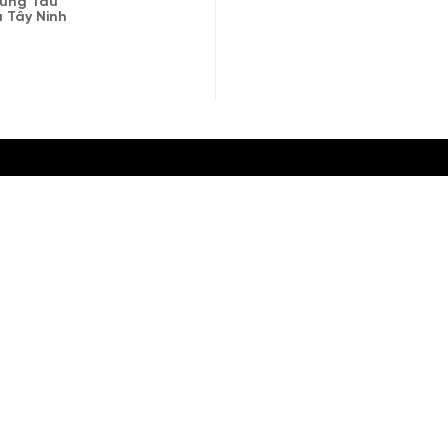
 Vũng Tàu
à Tây Ninh