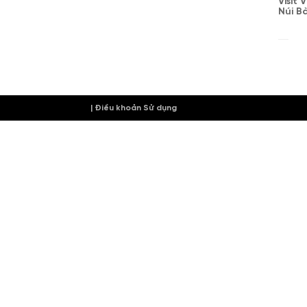
Visit
Núi B
| Điều khoản Sử dụng