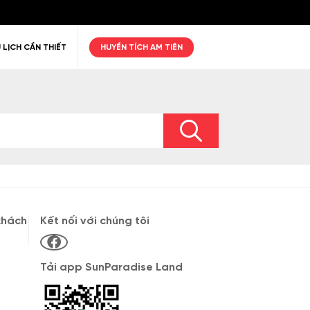
 LỊCH CẦN THIẾT
HUYỀN TÍCH AM TIÊN
ư giãn
Thiên nhiên
Golf
khách
Kết nối với chúng tôi
Tải app SunParadise Land