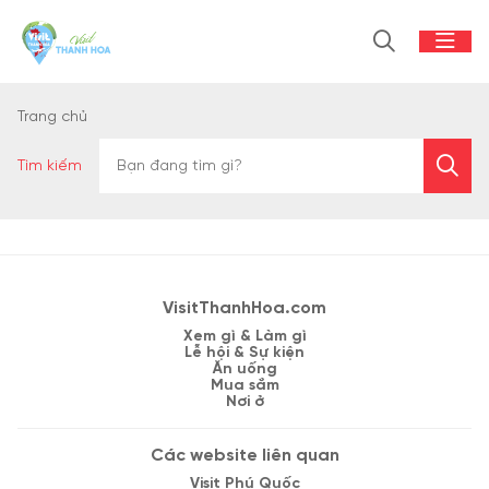
Trang chủ
Tìm kiếm
VisitThanhHoa.com
Xem gì & Làm gì
Lễ hội & Sự kiện
Ăn uống
Mua sắm
Nơi ở
Các website liên quan
Visit Phú Quốc