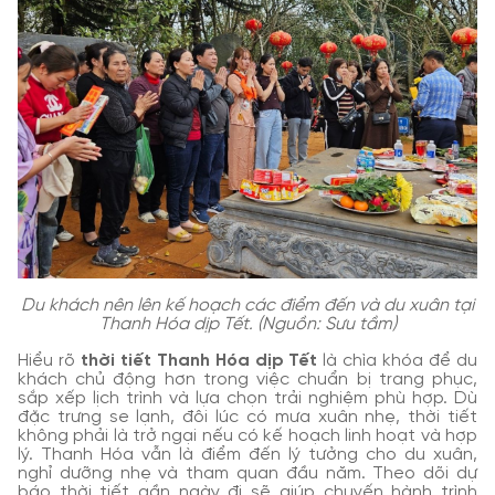
Du khách nên lên kế hoạch các điểm đến và du xuân tại
Thanh Hóa dịp Tết. (Nguồn: Sưu tầm)
Hiểu rõ
thời tiết Thanh Hóa dịp Tết
là chìa khóa để du
khách chủ động hơn trong việc chuẩn bị trang phục,
sắp xếp lịch trình và lựa chọn trải nghiệm phù hợp. Dù
đặc trưng se lạnh, đôi lúc có mưa xuân nhẹ, thời tiết
không phải là trở ngại nếu có kế hoạch linh hoạt và hợp
lý. Thanh Hóa vẫn là điểm đến lý tưởng cho du xuân,
nghỉ dưỡng nhẹ và tham quan đầu năm. Theo dõi dự
báo thời tiết gần ngày đi sẽ giúp chuyến hành trình