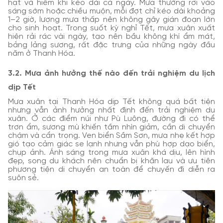
hạt và hiếm khi kéo dài cả ngày. Mưa thường rơi vào
sáng sớm hoặc chiều muộn, mỗi đợt chỉ kéo dài khoảng
1–2 giờ, lượng mưa thấp nên không gây gián đoạn lớn
cho sinh hoạt. Trong suốt kỳ nghỉ Tết, mưa xuân xuất
hiện rải rác vài ngày, tạo nên bầu không khí ẩm mát,
bảng lảng sương, rất đặc trưng của những ngày đầu
năm ở Thanh Hóa.
3.2. Mưa ảnh hưởng thế nào đến trải nghiệm du lịch
dịp Tết
Mưa xuân tại Thanh Hóa dịp Tết không quá bất tiện
nhưng vẫn ảnh hưởng nhất định đến trải nghiệm du
xuân. Ở các điểm núi như Pù Luông, đường đi có thể
trơn ẩm, sương mù khiến tầm nhìn giảm, cần di chuyển
chậm và cẩn trọng. Ven biển Sầm Sơn, mưa nhẹ kết hợp
gió tạo cảm giác se lạnh nhưng vẫn phù hợp dạo biển,
chụp ảnh. Ánh sáng trong mưa xuân khá dịu, lên hình
đẹp, song du khách nên chuẩn bị khăn lau và ưu tiên
phương tiện di chuyển an toàn để chuyến đi diễn ra
suôn sẻ.