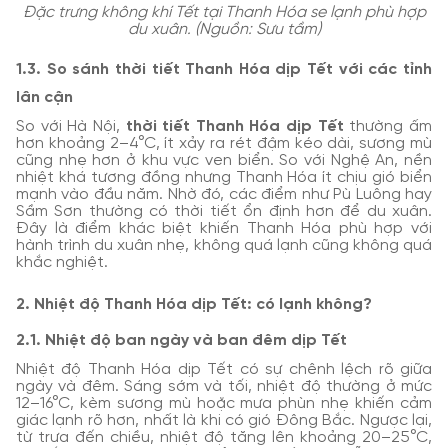
Đặc trưng không khí Tết tại Thanh Hóa se lạnh phù hợp
du xuân. (Nguồn: Sưu tầm)
1.3. So sánh thời tiết Thanh Hóa dịp Tết với các tỉnh
lân cận
So với Hà Nội,
thời tiết Thanh Hóa dịp Tết
thường ấm
hơn khoảng 2–4°C, ít xảy ra rét đậm kéo dài, sương mù
cũng nhẹ hơn ở khu vực ven biển. So với Nghệ An, nền
nhiệt khá tương đồng nhưng Thanh Hóa ít chịu gió biển
mạnh vào đầu năm. Nhờ đó, các điểm như Pù Luông hay
Sầm Sơn thường có thời tiết ổn định hơn để du xuân.
Đây là điểm khác biệt khiến Thanh Hóa phù hợp với
hành trình du xuân nhẹ, không quá lạnh cũng không quá
khắc nghiệt.
2. Nhiệt độ Thanh Hóa dịp Tết: có lạnh không?
2.1. Nhiệt độ ban ngày và ban đêm dịp Tết
Nhiệt độ Thanh Hóa dịp Tết có sự chênh lệch rõ giữa
ngày và đêm. Sáng sớm và tối, nhiệt độ thường ở mức
12–16°C, kèm sương mù hoặc mưa phùn nhẹ khiến cảm
giác lạnh rõ hơn, nhất là khi có gió Đông Bắc. Ngược lại,
từ trưa đến chiều, nhiệt độ tăng lên khoảng 20–25°C,