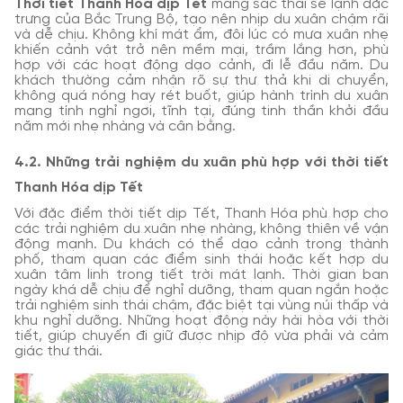
Thời tiết Thanh Hóa dịp Tết
mang sắc thái se lạnh đặc
trưng của Bắc Trung Bộ, tạo nên nhịp du xuân chậm rãi
và dễ chịu. Không khí mát ẩm, đôi lúc có mưa xuân nhẹ
khiến cảnh vật trở nên mềm mại, trầm lắng hơn, phù
hợp với các hoạt động dạo cảnh, đi lễ đầu năm. Du
khách thường cảm nhận rõ sự thư thả khi di chuyển,
không quá nóng hay rét buốt, giúp hành trình du xuân
mang tính nghỉ ngơi, tĩnh tại, đúng tinh thần khởi đầu
năm mới nhẹ nhàng và cân bằng.
4.2. Những trải nghiệm du xuân phù hợp với thời tiết
Thanh Hóa dịp Tết
Với đặc điểm thời tiết dịp Tết, Thanh Hóa phù hợp cho
các trải nghiệm du xuân nhẹ nhàng, không thiên về vận
động mạnh. Du khách có thể dạo cảnh trong thành
phố, tham quan các điểm sinh thái hoặc kết hợp du
xuân tâm linh trong tiết trời mát lạnh. Thời gian ban
ngày khá dễ chịu để nghỉ dưỡng, tham quan ngắn hoặc
trải nghiệm sinh thái chậm, đặc biệt tại vùng núi thấp và
khu nghỉ dưỡng. Những hoạt động này hài hòa với thời
tiết, giúp chuyến đi giữ được nhịp độ vừa phải và cảm
giác thư thái.