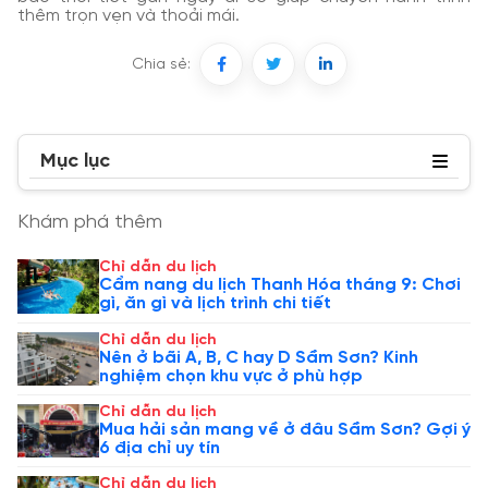
thêm trọn vẹn và thoải mái.
Chia sẻ:
Mục lục
Khám phá thêm
Chỉ dẫn du lịch
Cẩm nang du lịch Thanh Hóa tháng 9: Chơi
gì, ăn gì và lịch trình chi tiết
Chỉ dẫn du lịch
Nên ở bãi A, B, C hay D Sầm Sơn? Kinh
nghiệm chọn khu vực ở phù hợp
Chỉ dẫn du lịch
Mua hải sản mang về ở đâu Sầm Sơn? Gợi ý
6 địa chỉ uy tín
Chỉ dẫn du lịch