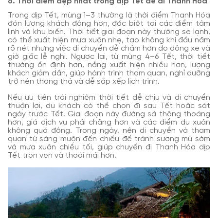
6. Thời điểm đẹp nhất trong dịp Tết để đi Thanh Hóa
Trong dịp Tết, mùng 1–3 thường là thời điểm Thanh Hóa
đón lượng khách đông hơn, đặc biệt tại các điểm tâm
linh và khu biển. Thời tiết giai đoạn này thường se lạnh,
có thể xuất hiện mưa xuân nhẹ, tạo không khí đầu năm
rõ nét nhưng việc di chuyển dễ chậm hơn do đông xe và
giờ giấc lễ nghi. Ngược lại, từ mùng 4–6 Tết, thời tiết
thường ổn định hơn, nắng xuất hiện nhiều hơn, lượng
khách giảm dần, giúp hành trình tham quan, nghỉ dưỡng
trở nên thong thả và dễ sắp xếp lịch trình.
Nếu ưu tiên trải nghiệm thời tiết dễ chịu và di chuyển
thuận lợi, du khách có thể chọn đi sau Tết hoặc sát
ngày trước Tết. Giai đoạn này đường sá thông thoáng
hơn, giá dịch vụ phải chăng hơn và các điểm du xuân
không quá đông. Trong ngày, nên di chuyển và tham
quan từ sáng muộn đến chiều để tránh sương mù sớm
và mưa xuân chiều tối, giúp chuyến đi Thanh Hóa dịp
Tết trọn vẹn và thoải mái hơn.