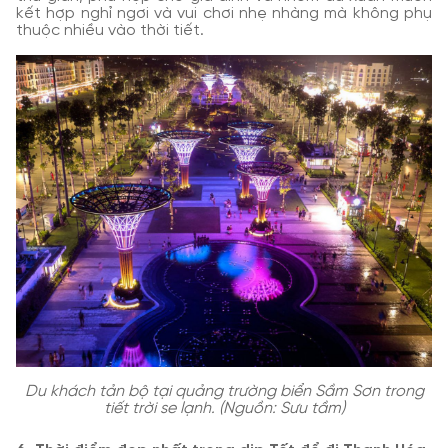
kết hợp nghỉ ngơi và vui chơi nhẹ nhàng mà không phụ
thuộc nhiều vào thời tiết.
Du khách tản bộ tại quảng trường biển Sầm Sơn trong
tiết trời se lạnh. (Nguồn: Sưu tầm)