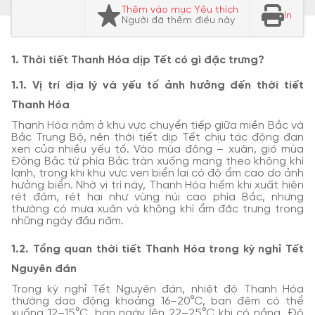
Thêm vào mục Yêu thích
In
Người đã thêm điều này
1. Thời tiết Thanh Hóa dịp Tết có gì đặc trưng?
1.1. Vị trí địa lý và yếu tố ảnh hưởng đến thời tiết
Thanh Hóa
Thanh Hóa nằm ở khu vực chuyển tiếp giữa miền Bắc và
Bắc Trung Bộ, nên thời tiết dịp Tết chịu tác động đan
xen của nhiều yếu tố. Vào mùa đông – xuân, gió mùa
Đông Bắc từ phía Bắc tràn xuống mang theo không khí
lạnh, trong khi khu vực ven biển lại có độ ẩm cao do ảnh
hưởng biển. Nhờ vị trí này, Thanh Hóa hiếm khi xuất hiện
rét đậm, rét hại như vùng núi cao phía Bắc, nhưng
thường có mưa xuân và không khí ẩm đặc trưng trong
những ngày đầu năm.
1.2. Tổng quan thời tiết Thanh Hóa trong kỳ nghỉ Tết
Nguyên đán
Trong kỳ nghỉ Tết Nguyên đán, nhiệt độ Thanh Hóa
thường dao động khoảng 16–20°C, ban đêm có thể
xuống 12–15°C, ban ngày lên 22–25°C khi có nắng. Độ