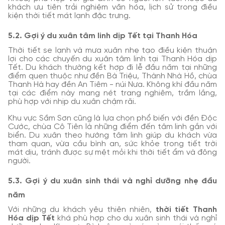
khách ưu tiên trải nghiệm văn hóa, lịch sử trong điều
kiện thời tiết mát lạnh đặc trưng.
5.2. Gợi ý du xuân tâm linh dịp Tết tại Thanh Hóa
Thời tiết se lạnh và mưa xuân nhẹ tạo điều kiện thuận
lợi cho các chuyến du xuân tâm linh tại Thanh Hóa dịp
Tết. Du khách thường kết hợp đi lễ đầu năm tại những
điểm quen thuộc như đền Bà Triệu, Thành Nhà Hồ, chùa
Thanh Hà hay đền An Tiêm - núi Nưa. Không khí đầu năm
tại các điểm này mang nét trang nghiêm, trầm lắng,
phù hợp với nhịp du xuân chậm rãi.
Khu vực Sầm Sơn cũng là lựa chọn phổ biến với đền Độc
Cước, chùa Cô Tiên là những điểm đến tâm linh gắn với
biển. Du xuân theo hướng tâm linh giúp du khách vừa
tham quan, vừa cầu bình an, sức khỏe trong tiết trời
mát dịu, tránh được sự mệt mỏi khi thời tiết ẩm và đông
người.
5.3. Gợi ý du xuân sinh thái và nghỉ dưỡng nhẹ đầu
năm
Với những du khách yêu thiên nhiên,
thời tiết Thanh
Hóa dịp Tết
khá phù hợp cho du xuân sinh thái và nghỉ