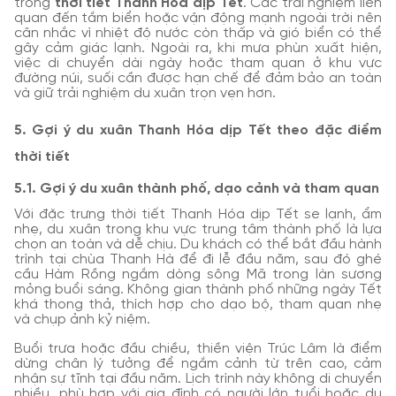
trong
thời tiết Thanh Hóa dịp Tết
. Các trải nghiệm liên
quan đến tắm biển hoặc vận động mạnh ngoài trời nên
cân nhắc vì nhiệt độ nước còn thấp và gió biển có thể
gây cảm giác lạnh. Ngoài ra, khi mưa phùn xuất hiện,
việc di chuyển dài ngày hoặc tham quan ở khu vực
đường núi, suối cần được hạn chế để đảm bảo an toàn
và giữ trải nghiệm du xuân trọn vẹn hơn.
5. Gợi ý du xuân Thanh Hóa dịp Tết theo đặc điểm
thời tiết
5.1. Gợi ý du xuân thành phố, dạo cảnh và tham quan
Với đặc trưng thời tiết Thanh Hóa dịp Tết se lạnh, ẩm
nhẹ, du xuân trong khu vực trung tâm thành phố là lựa
chọn an toàn và dễ chịu. Du khách có thể bắt đầu hành
trình tại chùa Thanh Hà để đi lễ đầu năm, sau đó ghé
cầu Hàm Rồng ngắm dòng sông Mã trong làn sương
mỏng buổi sáng. Không gian thành phố những ngày Tết
khá thong thả, thích hợp cho dạo bộ, tham quan nhẹ
và chụp ảnh kỷ niệm.
Buổi trưa hoặc đầu chiều, thiền viện Trúc Lâm là điểm
dừng chân lý tưởng để ngắm cảnh từ trên cao, cảm
nhận sự tĩnh tại đầu năm. Lịch trình này không di chuyển
nhiều, phù hợp với gia đình có người lớn tuổi hoặc du