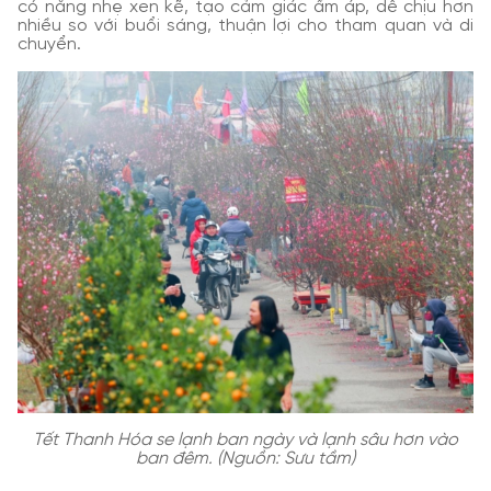
có nắng nhẹ xen kẽ, tạo cảm giác ấm áp, dễ chịu hơn
nhiều so với buổi sáng, thuận lợi cho tham quan và di
chuyển.
Tết Thanh Hóa se lạnh ban ngày và lạnh sâu hơn vào
ban đêm. (Nguồn: Sưu tầm)