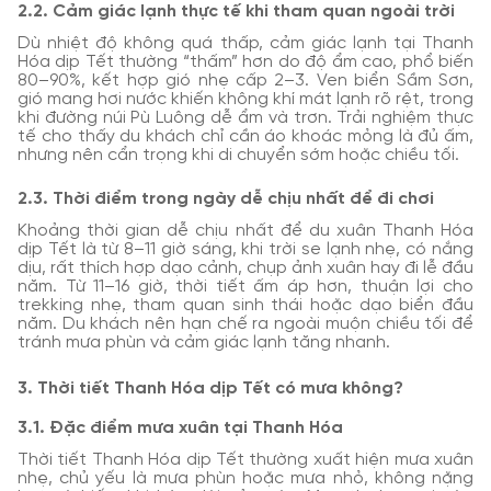
2.2. Cảm giác lạnh thực tế khi tham quan ngoài trời
Dù nhiệt độ không quá thấp, cảm giác lạnh tại Thanh
Hóa dịp Tết thường “thấm” hơn do độ ẩm cao, phổ biến
80–90%, kết hợp gió nhẹ cấp 2–3. Ven biển Sầm Sơn,
gió mang hơi nước khiến không khí mát lạnh rõ rệt, trong
khi đường núi Pù Luông dễ ẩm và trơn. Trải nghiệm thực
tế cho thấy du khách chỉ cần áo khoác mỏng là đủ ấm,
nhưng nên cẩn trọng khi di chuyển sớm hoặc chiều tối.
2.3. Thời điểm trong ngày dễ chịu nhất để đi chơi
Khoảng thời gian dễ chịu nhất để du xuân Thanh Hóa
dịp Tết là từ 8–11 giờ sáng, khi trời se lạnh nhẹ, có nắng
dịu, rất thích hợp dạo cảnh, chụp ảnh xuân hay đi lễ đầu
năm. Từ 11–16 giờ, thời tiết ấm áp hơn, thuận lợi cho
trekking nhẹ, tham quan sinh thái hoặc dạo biển đầu
năm. Du khách nên hạn chế ra ngoài muộn chiều tối để
tránh mưa phùn và cảm giác lạnh tăng nhanh.
3. Thời tiết Thanh Hóa dịp Tết có mưa không?
3.1. Đặc điểm mưa xuân tại Thanh Hóa
Thời tiết Thanh Hóa dịp Tết thường xuất hiện mưa xuân
nhẹ, chủ yếu là mưa phùn hoặc mưa nhỏ, không nặng