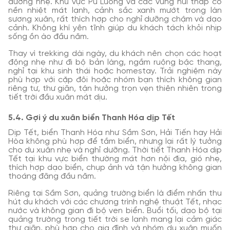
dưỡng nhẹ. Khu vực Pù Luông và các vùng núi thấp có
nền nhiệt mát lạnh, cảnh sắc xanh mướt trong làn
sương xuân, rất thích hợp cho nghỉ dưỡng chậm và dạo
cảnh. Không khí yên tĩnh giúp du khách tách khỏi nhịp
sống ồn ào đầu năm.
Thay vì trekking dài ngày, du khách nên chọn các hoạt
động nhẹ như đi bộ bản làng, ngắm ruộng bậc thang,
nghỉ tại khu sinh thái hoặc homestay. Trải nghiệm này
phù hợp với cặp đôi hoặc nhóm bạn thích không gian
riêng tư, thư giãn, tận hưởng trọn vẹn thiên nhiên trong
tiết trời đầu xuân mát dịu.
5.4. Gợi ý du xuân biển Thanh Hóa dịp Tết
Dịp Tết, biển Thanh Hóa như Sầm Sơn, Hải Tiến hay Hải
Hòa không phù hợp để tắm biển, nhưng lại rất lý tưởng
cho du xuân nhẹ và nghỉ dưỡng. Thời tiết Thanh Hóa dịp
Tết tại khu vực biển thường mát hơn nội địa, gió nhẹ,
thích hợp dạo biển, chụp ảnh và tận hưởng không gian
thoáng đãng đầu năm.
Riêng tại Sầm Sơn, quảng trường biển là điểm nhấn thu
hút du khách với các chương trình nghệ thuật Tết, nhạc
nước và không gian đi bộ ven biển. Buổi tối, dạo bộ tại
quảng trường trong tiết trời se lạnh mang lại cảm giác
thư giãn, phù hợp cho gia đình và nhóm du xuân muốn