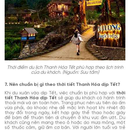
Thời điểm du lịch Thanh Hóa Tết phù hợp theo lịch trình
của du khách. (Nguồn: Sưu tầm)
7. Nên chuẩn bị gì theo thời tiết Thanh Hóa dịp Tết?
Khi du xuân vào dịp Tết, việc chuẩn bị phù hợp với
thời
tiết Thanh Hóa dịp Tết
sẽ giúp du khách có hành trình
thoải mái và an toàn hơn. Trang phục nên ưu tiên áo ấm
vừa phải, áo khoác nhẹ dễ mặc linh hoạt khi nhiệt độ
thay đổi trong ngày, kết hợp giày thể thao hoặc giày
đế bám để thuận tiện di chuyển ở khu vực ẩm ướt. Du
khách cũng nên mang theo ô hoặc áo mưa mỏng, một
số thuốc cảm, giữ ấm cơ bản. Với người lớn tuổi và trẻ