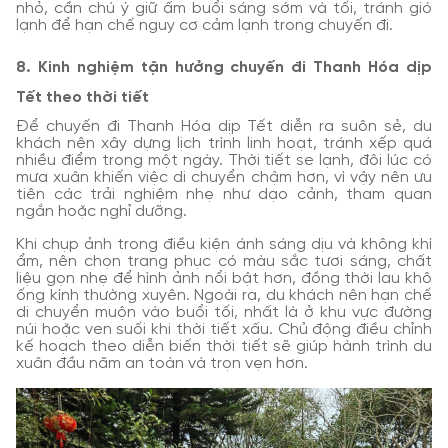
nhỏ, cần chú ý giữ ấm buổi sáng sớm và tối, tránh gió
lạnh để hạn chế nguy cơ cảm lạnh trong chuyến đi.
8. Kinh nghiệm tận hưởng chuyến đi Thanh Hóa dịp
Tết theo thời tiết
Để chuyến đi Thanh Hóa dịp Tết diễn ra suôn sẻ, du
khách nên xây dựng lịch trình linh hoạt, tránh xếp quá
nhiều điểm trong một ngày. Thời tiết se lạnh, đôi lúc có
mưa xuân khiến việc di chuyển chậm hơn, vì vậy nên ưu
tiên các trải nghiệm nhẹ như dạo cảnh, tham quan
ngắn hoặc nghỉ dưỡng.
Khi chụp ảnh trong điều kiện ánh sáng dịu và không khí
ẩm, nên chọn trang phục có màu sắc tươi sáng, chất
liệu gọn nhẹ để hình ảnh nổi bật hơn, đồng thời lau khô
ống kính thường xuyên. Ngoài ra, du khách nên hạn chế
di chuyển muộn vào buổi tối, nhất là ở khu vực đường
núi hoặc ven suối khi thời tiết xấu. Chủ động điều chỉnh
kế hoạch theo diễn biến thời tiết sẽ giúp hành trình du
xuân đầu năm an toàn và trọn vẹn hơn.