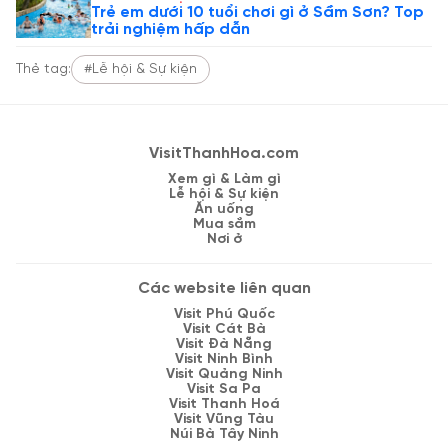
Trẻ em dưới 10 tuổi chơi gì ở Sầm Sơn? Top
trải nghiệm hấp dẫn
Thẻ tag:
#Lễ hội & Sự kiện
VisitThanhHoa.com
Xem gì & Làm gì
Lễ hội & Sự kiện
Ăn uống
Mua sắm
Nơi ở
Các website liên quan
Visit Phú Quốc
Visit Cát Bà
Visit Đà Nẵng
Visit Ninh Bình
Visit Quảng Ninh
Visit Sa Pa
Visit Thanh Hoá
Visit Vũng Tàu
Núi Bà Tây Ninh