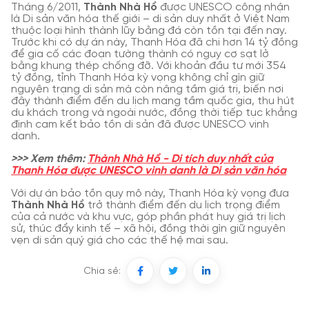
Tháng 6/2011,
Thành Nhà Hồ
được UNESCO công nhận
là Di sản văn hóa thế giới – di sản duy nhất ở Việt Nam
thuộc loại hình thành lũy bằng đá còn tồn tại đến nay.
Trước khi có dự án này, Thanh Hóa đã chi hơn 14 tỷ đồng
để gia cố các đoạn tường thành có nguy cơ sạt lở
bằng khung thép chống đỡ. Với khoản đầu tư mới 354
tỷ đồng, tỉnh Thanh Hóa kỳ vọng không chỉ gìn giữ
nguyên trạng di sản mà còn nâng tầm giá trị, biến nơi
đây thành điểm đến du lịch mang tầm quốc gia, thu hút
du khách trong và ngoài nước, đồng thời tiếp tục khẳng
định cam kết bảo tồn di sản đã được UNESCO vinh
danh.
>>> Xem thêm:
Thành Nhà Hồ - Di tích duy nhất của
Thanh Hóa được UNESCO vinh danh là Di sản văn hóa
Với dự án bảo tồn quy mô này, Thanh Hóa kỳ vọng đưa
Thành Nhà Hồ
trở thành điểm đến du lịch trọng điểm
của cả nước và khu vực, góp phần phát huy giá trị lịch
sử, thúc đẩy kinh tế – xã hội, đồng thời gìn giữ nguyên
vẹn di sản quý giá cho các thế hệ mai sau.
Chia sẻ: