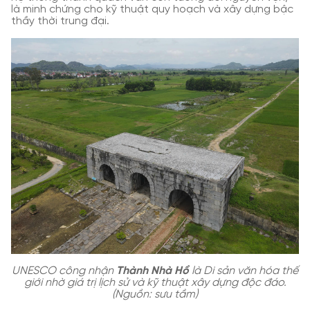
là minh chứng cho kỹ thuật quy hoạch và xây dựng bậc
thầy thời trung đại.
UNESCO công nhận
Thành Nhà Hồ
là Di sản văn hóa thế
giới nhờ giá trị lịch sử và kỹ thuật xây dựng độc đáo.
(Nguồn: sưu tầm)