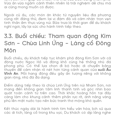
Vừa ăn vừa ngắm cảnh thiên nhiên là trải nghiệm dễ chịu mà
ai cũng mong muốn có được.
Ngoài củ ấu, các món ăn khác từ nguyên liệu địa phương
cũng rất đáng thử, đem lại vị đậm đà và cảm nhận trọn vẹn
tinh thần ẩm thực vùng núi. Bữa trưa là thời gian để du khách
nghỉ ngơi, lấy lại sức cho hành trình tiếp theo.
3.3. Buổi chiều: Tham quan động Kim
Sơn - Chùa Linh Ứng - Làng cổ Đông
Môn
Buổi chiều, du khách tiếp tục khám phá động Kim Sơn với cả
động nước Ngọc Hồ và động khô cùng hệ thống nhũ đá
phong phú. Có thể lựa chọn đi bộ hoặc di chuyển bằng
thuyền để cảm nhận rõ nét hơn từng cảnh quan của
suối Ấu
Vĩnh An
. Mỗi hang động đều gây ấn tượng riêng với không
gian rộng, nhũ đá đa dạng.
Điểm dừng tiếp theo là chùa Linh Ứng trên núi Nham Sơn, nơi
mang đến không gian tâm linh thanh tịnh và góc nhìn bao
quát toàn cảnh từ trên cao. Thời khắc hoàng hôn tại đây
càng làm cho khung cảnh thêm phần rực rỡ, ánh nắng vàng
phủ lên mặt nước tạo nên bức tranh thơ mộng khó quên.
Kết thúc ngày dài là hành trình tìm hiểu văn hóa, lịch sử qua
các di tích, làng cổ trong khu vực. Du khách có dịp lắng nghe