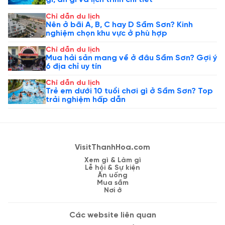
Chỉ dẫn du lịch
Nên ở bãi A, B, C hay D Sầm Sơn? Kinh
nghiệm chọn khu vực ở phù hợp
Chỉ dẫn du lịch
Mua hải sản mang về ở đâu Sầm Sơn? Gợi ý
6 địa chỉ uy tín
Chỉ dẫn du lịch
Trẻ em dưới 10 tuổi chơi gì ở Sầm Sơn? Top
trải nghiệm hấp dẫn
VisitThanhHoa.com
Xem gì & Làm gì
Lễ hội & Sự kiện
Ăn uống
Mua sắm
Nơi ở
Các website liên quan