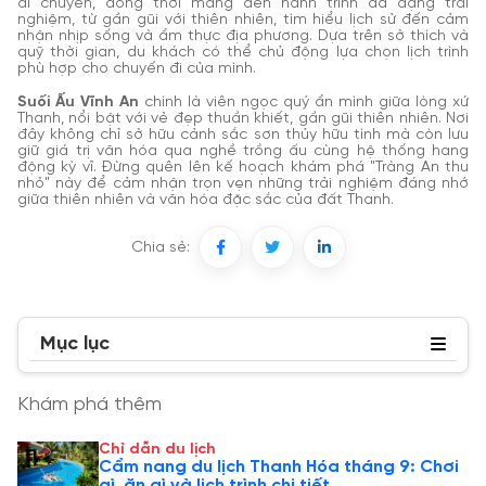
di chuyển, đồng thời mang đến hành trình đa dạng trải
nghiệm, từ gần gũi với thiên nhiên, tìm hiểu lịch sử đến cảm
nhận nhịp sống và ẩm thực địa phương. Dựa trên sở thích và
quỹ thời gian, du khách có thể chủ động lựa chọn lịch trình
phù hợp cho chuyến đi của mình.
Suối Ấu Vĩnh An
chính là viên ngọc quý ẩn mình giữa lòng xứ
Thanh, nổi bật với vẻ đẹp thuần khiết, gần gũi thiên nhiên. Nơi
đây không chỉ sở hữu cảnh sắc sơn thủy hữu tình mà còn lưu
giữ giá trị văn hóa qua nghề trồng ấu cùng hệ thống hang
động kỳ vĩ. Đừng quên lên kế hoạch khám phá "Tràng An thu
nhỏ" này để cảm nhận trọn vẹn những trải nghiệm đáng nhớ
giữa thiên nhiên và văn hóa đặc sắc của đất Thanh.
Chia sẻ:
Mục lục
Khám phá thêm
Chỉ dẫn du lịch
Cẩm nang du lịch Thanh Hóa tháng 9: Chơi
gì, ăn gì và lịch trình chi tiết