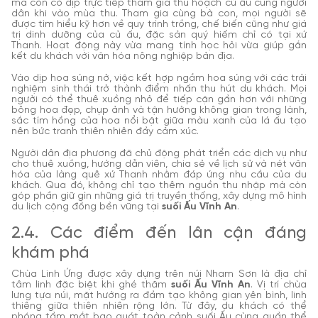
mà còn có dịp trực tiếp tham gia thu hoạch củ ấu cùng người
dân khi vào mùa thu. Tham gia cùng bà con, mọi người sẽ
được tìm hiểu kỹ hơn về quy trình trồng, chế biến cũng như giá
trị dinh dưỡng của củ ấu, đặc sản quý hiếm chỉ có tại xứ
Thanh. Hoạt động này vừa mang tính học hỏi vừa giúp gắn
kết du khách với văn hóa nông nghiệp bản địa.
Vào dịp hoa súng nở, việc kết hợp ngắm hoa súng với các trải
nghiệm sinh thái trở thành điểm nhấn thu hút du khách. Mọi
người có thể thuê xuồng nhỏ để tiếp cận gần hơn với những
bông hoa đẹp, chụp ảnh và tận hưởng không gian trong lành,
sắc tím hồng của hoa nổi bật giữa màu xanh của lá ấu tạo
nên bức tranh thiên nhiên đầy cảm xúc.
Người dân địa phương đã chủ động phát triển các dịch vụ như
cho thuê xuồng, hướng dẫn viên, chia sẻ về lịch sử và nét văn
hóa của làng quê xứ Thanh nhằm đáp ứng nhu cầu của du
khách. Qua đó, không chỉ tạo thêm nguồn thu nhập mà còn
góp phần giữ gìn những giá trị truyền thống, xây dựng mô hình
du lịch cộng đồng bền vững tại
suối Ấu Vĩnh An
.
2.4. Các điểm đến lân cận đáng
khám phá
Chùa Linh Ứng được xây dựng trên núi Nham Sơn là địa chỉ
tâm linh đặc biệt khi ghé thăm
suối Ấu Vĩnh An
. Vị trí chùa
lưng tựa núi, mặt hướng ra đầm tạo không gian yên bình, linh
thiêng giữa thiên nhiên rộng lớn. Từ đây, du khách có thể
phóng tầm mắt bao quát toàn cảnh suối Ấu cùng quần thể