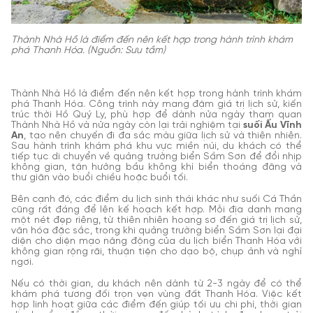
Thành Nhà Hồ là điểm đến nên kết hợp trong hành trình khám
phá Thanh Hóa. (Nguồn: Sưu tầm)
Thành Nhà Hồ là điểm đến nên kết hợp trong hành trình khám
phá Thanh Hóa. Công trình này mang đậm giá trị lịch sử, kiến
trúc thời Hồ Quý Ly, phù hợp để dành nửa ngày tham quan
Thành Nhà Hồ và nửa ngày còn lại trải nghiệm tại
suối Ấu Vĩnh
An
, tạo nên chuyến đi đa sắc màu giữa lịch sử và thiên nhiên.
Sau hành trình khám phá khu vực miền núi, du khách có thể
tiếp tục di chuyển về quảng trường biển Sầm Sơn để đổi nhịp
không gian, tận hưởng bầu không khí biển thoáng đãng và
thư giãn vào buổi chiều hoặc buổi tối.
Bên cạnh đó, các điểm du lịch sinh thái khác như suối Cá Thần
cũng rất đáng để lên kế hoạch kết hợp. Mỗi địa danh mang
một nét đẹp riêng, từ thiên nhiên hoang sơ đến giá trị lịch sử,
văn hóa đặc sắc, trong khi quảng trường biển Sầm Sơn lại đại
diện cho diện mạo năng động của du lịch biển Thanh Hóa với
không gian rộng rãi, thuận tiện cho dạo bộ, chụp ảnh và nghỉ
ngơi.
Nếu có thời gian, du khách nên dành từ 2-3 ngày để có thể
khám phá tương đối trọn vẹn vùng đất Thanh Hóa. Việc kết
hợp linh hoạt giữa các điểm đến giúp tối ưu chi phí, thời gian