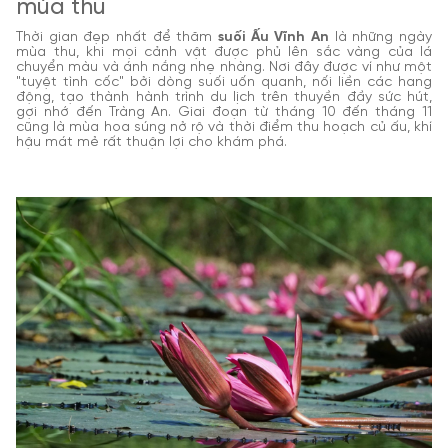
mùa thu
Thời gian đẹp nhất để thăm
suối Ấu Vĩnh An
là những ngày
mùa thu, khi mọi cảnh vật được phủ lên sắc vàng của lá
chuyển màu và ánh nắng nhẹ nhàng. Nơi đây được ví như một
"tuyệt tình cốc" bởi dòng suối uốn quanh, nối liền các hang
động, tạo thành hành trình du lịch trên thuyền đầy sức hút,
gợi nhớ đến Tràng An. Giai đoạn từ tháng 10 đến tháng 11
cũng là mùa hoa súng nở rộ và thời điểm thu hoạch củ ấu, khí
hậu mát mẻ rất thuận lợi cho khám phá.