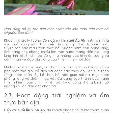
Hoa súng nở rộ, tạo nên một tuyệt tác sắc màu trên mặt hồ.
(Nguồn: Sưu tầm)
Khoảnh khắc lý tưởng để ngắm nhìn
suối Ấu Vĩnh An
chính là
vào buổi sáng sớm, thời điểm hoa súng nở rộ, tạo nên một
tuyệt tác sắc màu trên mặt hồ. Sương sớm còn bảng lảng,
ánh nắng nhẹ nhàng chiếu lên mặt nước mang đến hiệu ứng
lung linh, rất thích hợp để ghi lại những bức hình ấn tượng và
cảm nhận vẻ đẹp dịu dàng của thiên nhiên nơi đây.
Khi tản bộ dọc bờ suối, du khách có cảm giác như đang khám
phá một thế giới cổ tích với cảnh sắc thay đổi liên tục theo
từng bước chân. Sự kết hợp hài hòa giữa núi đá, mặt nước
phẳng lặng và thảm thực vật đa dạng tạo thành bức tranh
thiên nhiên hoàn chỉnh, khiến bất kỳ ai cũng không khỏi ngỡ
ngàng khi lần đầu đặt chân tới.
2.3. Hoạt động trải nghiệm và ẩm
thực bản địa
Đến với
suối Ấu Vĩnh An
, du khách không chỉ được tham quan