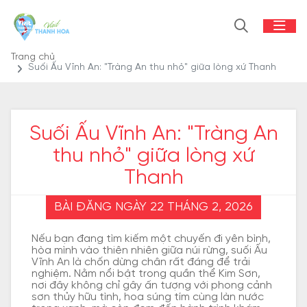
Trang chủ
Suối Ấu Vĩnh An: "Tràng An thu nhỏ" giữa lòng xứ Thanh
Suối Ấu Vĩnh An: "Tràng An
thu nhỏ" giữa lòng xứ
Thanh
BÀI ĐĂNG NGÀY 22 THÁNG 2, 2026
Nếu bạn đang tìm kiếm một chuyến đi yên bình,
hòa mình vào thiên nhiên giữa núi rừng, suối Ấu
Vĩnh An là chốn dừng chân rất đáng để trải
nghiệm. Nằm nổi bật trong quần thể Kim Sơn,
nơi đây không chỉ gây ấn tượng với phong cảnh
sơn thủy hữu tình, hoa súng tím cùng làn nước