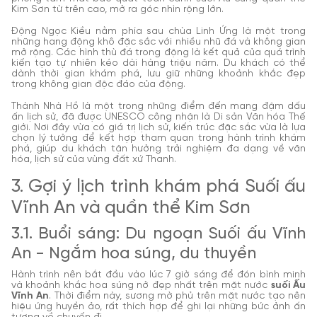
Kim Sơn từ trên cao, mở ra góc nhìn rộng lớn.
Động Ngọc Kiều nằm phía sau chùa Linh Ứng là một trong
những hang động khô đặc sắc với nhiều nhũ đá và không gian
mở rộng. Các hình thù đá trong động là kết quả của quá trình
kiến tạo tự nhiên kéo dài hàng triệu năm. Du khách có thể
dành thời gian khám phá, lưu giữ những khoảnh khắc đẹp
trong không gian độc đáo của động.
Thành Nhà Hồ là một trong những điểm đến mang đậm dấu
ấn lịch sử, đã được UNESCO công nhận là Di sản Văn hóa Thế
giới. Nơi đây vừa có giá trị lịch sử, kiến trúc đặc sắc vừa là lựa
chọn lý tưởng để kết hợp tham quan trong hành trình khám
phá, giúp du khách tận hưởng trải nghiệm đa dạng về văn
hóa, lịch sử của vùng đất xứ Thanh.
3. Gợi ý lịch trình khám phá Suối ấu
Vĩnh An và quần thể Kim Sơn
3.1. Buổi sáng: Du ngoạn Suối ấu Vĩnh
An - Ngắm hoa súng, du thuyền
Hành trình nên bắt đầu vào lúc 7 giờ sáng để đón bình minh
và khoảnh khắc hoa súng nở đẹp nhất trên mặt nước
suối Ấu
Vĩnh An
. Thời điểm này, sương mờ phủ trên mặt nước tạo nên
hiệu ứng huyền ảo, rất thích hợp để ghi lại những bức ảnh ấn