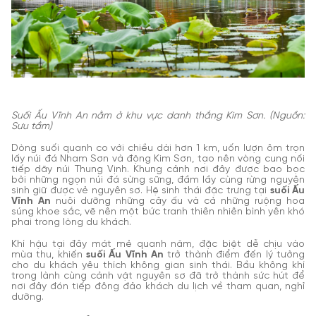
Suối Ấu Vĩnh An nằm ở khu vực danh thắng Kim Sơn. (Nguồn:
Sưu tầm)
Dòng suối quanh co với chiều dài hơn 1 km, uốn lượn ôm trọn
lấy núi đá Nham Sơn và động Kim Sơn, tạo nên vòng cung nối
tiếp dãy núi Thung Vịnh. Khung cảnh nơi đây được bao bọc
bởi những ngọn núi đá sừng sững, đầm lầy cùng rừng nguyên
sinh giữ được vẻ nguyên sơ. Hệ sinh thái đặc trưng tại
suối Ấu
Vĩnh An
nuôi dưỡng những cây ấu và cả những ruộng hoa
súng khoe sắc, vẽ nên một bức tranh thiên nhiên bình yên khó
phai trong lòng du khách.
Khí hậu tại đây mát mẻ quanh năm, đặc biệt dễ chịu vào
mùa thu, khiến
suối Ấu Vĩnh An
trở thành điểm đến lý tưởng
cho du khách yêu thích không gian sinh thái. Bầu không khí
trong lành cùng cảnh vật nguyên sơ đã trở thành sức hút để
nơi đây đón tiếp đông đảo khách du lịch về tham quan, nghỉ
dưỡng.