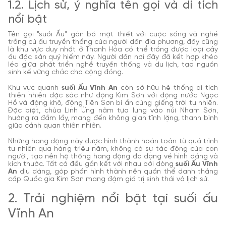
1.2. Lịch sử, ý nghĩa tên gọi và di tích
nổi bật
Tên gọi "suối Ấu" gắn bó mật thiết với cuộc sống và nghề
trồng củ ấu truyền thống của người dân địa phương, đây cũng
là khu vực duy nhất ở Thanh Hóa có thể trồng được loại cây
ấu đặc sản quý hiếm này. Người dân nơi đây đã kết hợp khéo
léo giữa phát triển nghề truyền thống và du lịch, tạo nguồn
sinh kế vững chắc cho cộng đồng.
Khu vực quanh
suối Ấu Vĩnh An
còn sở hữu hệ thống di tích
thiên nhiên đặc sắc như động Kim Sơn với động nước Ngọc
Hồ và động khô, động Tiên Sơn bí ẩn cùng giếng trời tự nhiên.
Đặc biệt, chùa Linh Ứng nằm tựa lưng vào núi Nham Sơn,
hướng ra đầm lầy, mang đến không gian tĩnh lặng, thanh bình
giữa cảnh quan thiên nhiên.
Những hang động này được hình thành hoàn toàn từ quá trình
tự nhiên qua hàng triệu năm, không có sự tác động của con
người, tạo nên hệ thống hang động đa dạng về hình dáng và
kích thước. Tất cả đều gắn kết với nhau bởi dòng
suối Ấu Vĩnh
An
dịu dàng, góp phần hình thành nên quần thể danh thắng
cấp Quốc gia Kim Sơn mang đậm giá trị sinh thái và lịch sử.
2. Trải nghiệm nổi bật tại suối ấu
Vĩnh An