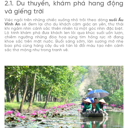
2.1. Du thuyền, khám phá hang động
và giếng trời
Việc ngồi trên những chiếc xuồng nhỏ trôi theo dòng
suối Ấu
Vĩnh An
sẽ đem lại cho du khách cảm giác an yên, thư thái
khi ngắm nhìn cảnh sắc thiên nhiên từ một góc nhìn đặc biệt.
Lộ trình khám phá đưa khách len lỏi qua khúc suối uốn lượn,
chiêm ngưỡng những đóa hoa súng tím hồng rực rỡ đang
khoe sắc trên mặt nước. Buổi sáng sớm, làn sương mờ nhẹ
bao phủ cùng hàng cây ấu và tán lá đổi màu tạo nên cảnh
sắc thơ mộng như trong tranh vẽ.