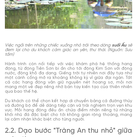
Việc ngồi trên những chiếc xuồng nhỏ trôi theo dòng
suối Ấu
sẽ
đem lại cho du khách cảm giác an yên, thư thái. (Nguồn: Sưu
tầm)
Hành trình còn nối tiếp với việc khám phá hệ thống hang
động, từ động Tiên Sơn bí ẩn cho tới động Kim Sơn với động
nước, động khô đa dạng. Giếng trời tự nhiên nơi đây tựa như
một cánh cổng mở ra khoảng không kỳ vĩ giữa đại ngàn. Tất
cả các hang động vẫn giữ nguyên nét hoang sơ, mỗi nơi
mang một vẻ đẹp riêng nhờ bàn tay kiến tạo của thiên nhiên
qua bao thế hệ.
Du khách có thể chọn kết hợp di chuyển bằng cả đường thủy
và đường bộ để dễ dàng tiếp cận và trải nghiệm trọn vẹn khu
vực. Mỗi hang động đều ẩn chứa điểm nhấn riêng từ những
khối nhũ đá đặc biệt cho tới không gian rộng thoáng, mang
lại cảm nhận khác biệt cho từng người.
2.2. Dạo bước "Tràng An thu nhỏ" giữa