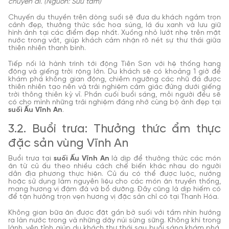
chuyến đi. (Nguồn: Sưu tầm)
Chuyến du thuyền trên dòng suối sẽ đưa du khách ngắm trọn
cảnh đẹp, thưởng thức sắc hoa súng, lá ấu xanh và lưu giữ
hình ảnh tại các điểm đẹp nhất. Xuồng nhỏ lướt nhẹ trên mặt
nước trong vắt, giúp khách cảm nhận rõ nét sự thư thái giữa
thiên nhiên thanh bình.
Tiếp nối là hành trình tới động Tiên Sơn với hệ thống hang
động và giếng trời rộng lớn. Du khách sẽ có khoảng 1 giờ để
khám phá không gian động, chiêm ngưỡng các nhũ đá được
thiên nhiên tạo nên và trải nghiệm cảm giác đứng dưới giếng
trời thông thiên kỳ vĩ. Phần cuối buổi sáng, mỗi người đều sẽ
có cho mình những trải nghiệm đáng nhớ cùng bộ ảnh đẹp tại
suối Ấu Vĩnh An
.
3.2. Buổi trưa: Thưởng thức ẩm thực
đặc sản vùng Vĩnh An
Buổi trưa tại
suối Ấu Vĩnh An
là dịp để thưởng thức các món
ăn từ củ ấu theo nhiều cách chế biến khác nhau do người
dân địa phương thực hiện. Củ ấu có thể được luộc, nướng
hoặc sử dụng làm nguyên liệu cho các món ăn truyền thống,
mang hương vị đậm đà và bổ dưỡng. Đây cũng là dịp hiếm có
để tận hưởng trọn vẹn hương vị đặc sản chỉ có tại Thanh Hóa.
Không gian bữa ăn được đặt gần bờ suối với tầm nhìn hướng
ra làn nước trong và những dãy núi sừng sững. Không khí trong
lành, yên tĩnh giúp du khách thư thái sau buổi sáng khám phá.