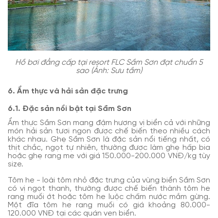
Hồ bơi đẳng cấp tại resort FLC Sầm Sơn đạt chuẩn 5
sao (Ảnh: Sưu tầm)
6. Ẩm thực và hải sản đặc trưng
6.1. Đặc sản nổi bật tại Sầm Sơn
Ẩm thực Sầm Sơn mang đậm hương vị biển cả với những
món hải sản tươi ngon được chế biến theo nhiều cách
khác nhau. Ghẹ Sầm Sơn là đặc sản nổi tiếng nhất, có
thịt chắc, ngọt tự nhiên, thường được làm ghẹ hấp bia
hoặc ghẹ rang me với giá 150.000-200.000 VNĐ/kg tùy
size.
Tôm he - loài tôm nhỏ đặc trưng của vùng biển Sầm Sơn
có vị ngọt thanh, thường được chế biến thành tôm he
rang muối ớt hoặc tôm he luộc chấm nước mắm gừng.
Một đĩa tôm he rang muối có giá khoảng 80.000-
120.000 VNĐ tại các quán ven biển.