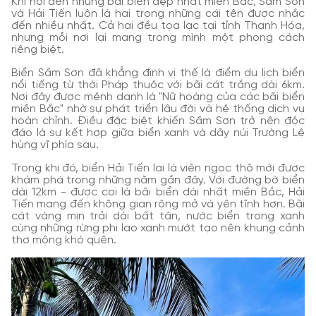
Khi nói đến những bãi biển đẹp nhất miền Bắc, Sầm Sơn
và Hải Tiến luôn là hai trong những cái tên được nhắc
đến nhiều nhất. Cả hai đều tọa lạc tại tỉnh Thanh Hóa,
nhưng mỗi nơi lại mang trong mình một phong cách
riêng biệt.
Biển Sầm Sơn đã khẳng định vị thế là điểm du lịch biển
nổi tiếng từ thời Pháp thuộc với bãi cát trắng dài 6km.
Nơi đây được mệnh danh là "Nữ hoàng của các bãi biển
miền Bắc" nhờ sự phát triển lâu đời và hệ thống dịch vụ
hoàn chỉnh. Điều đặc biệt khiến Sầm Sơn trở nên độc
đáo là sự kết hợp giữa biển xanh và dãy núi Trường Lệ
hùng vĩ phía sau.
Trong khi đó, biển Hải Tiến lại là viên ngọc thô mới được
khám phá trong những năm gần đây. Với đường bờ biển
dài 12km - được coi là bãi biển dài nhất miền Bắc, Hải
Tiến mang đến không gian rộng mở và yên tĩnh hơn. Bãi
cát vàng mịn trải dài bất tận, nước biển trong xanh
cùng những rừng phi lao xanh mướt tạo nên khung cảnh
thơ mộng khó quên.