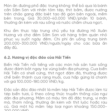
Món ăn đường phố đặc trưng không thể bỏ qua là bánh
căn Sầm Sơn với nhân tôm tép, thịt băm, được nướng
trên chảo gang đặc biệt tạo độ giòn bên ngoài, mềm
bên trong. Giá 30.000-40.000 VNĐ/phần 10 bánh,
thường ăn kèm với rau sống và nước chấm chua ngọt.
Khu ẩm thực tập trung chủ yếu tại đường Hồ Xuân
Hương và chợ đêm Sầm Sơn với hàng trăm quán nhỏ
phục vụ suốt ngày đêm. Chi phí ăn uống trung bình
200.000-300.000 VNĐ/người/ngày cho các bữa ăn
đầy đủ.
6.2. Hương vị độc đáo của Hải Tiến
Biển Hải Tiến nổi tiếng với các món hải sản tươi sống
được đánh bắt ngay tại vùng biển địa phương. Cua biển
Hải Tiến có shell cứng, thịt ngọt đậm đà, thường được
chế biến thành cua rang muối, cua hấp gừng lá chanh
với giá 100.000-180.000 VNĐ/kg.
Đặc sản độc đáo nhất là mắm tép Hải Tiến được làm từ
tép biển tươi, ủ theo công thức truyền thống của ngư
dân địa phương. Mắm có màu tím đỏ đặc trưng, vị mặn
mà, thơm nồng, thường ăn kèm với thịt luộc hoặc rau
củ. Giá một hũ mắm tép loại ngon khoảng 150.000-
200.000 VNĐ.