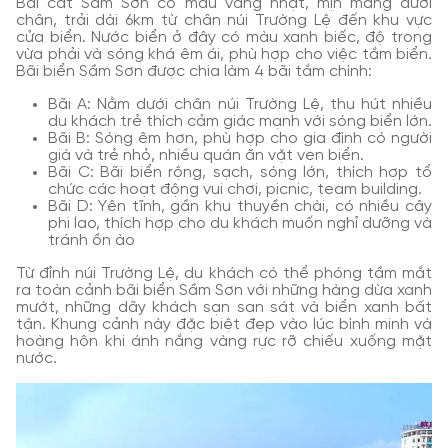
Bãi cát Sầm Sơn có màu vàng nhạt, mịn màng dưới
chân, trải dài 6km từ chân núi Trường Lệ đến khu vực
cửa biển. Nước biển ở đây có màu xanh biếc, độ trong
vừa phải và sóng khá êm ái, phù hợp cho việc tắm biển.
Bãi biển Sầm Sơn được chia làm 4 bãi tắm chính:
Bãi A: Nằm dưới chân núi Trường Lệ, thu hút nhiều
du khách trẻ thích cảm giác mạnh với sóng biển lớn.
Bãi B: Sóng êm hơn, phù hợp cho gia đình có người
già và trẻ nhỏ, nhiều quán ăn vặt ven biển.
Bãi C: Bãi biển rộng, sạch, sóng lớn, thích hợp tổ
chức các hoạt động vui chơi, picnic, team building.
Bãi D: Yên tĩnh, gần khu thuyền chài, có nhiều cây
phi lao, thích hợp cho du khách muốn nghỉ dưỡng và
tránh ồn ào
Từ đỉnh núi Trường Lệ, du khách có thể phóng tầm mắt
ra toàn cảnh bãi biển Sầm Sơn với những hàng dừa xanh
mướt, những dãy khách sạn san sát và biển xanh bất
tận. Khung cảnh này đặc biệt đẹp vào lúc bình minh và
hoàng hôn khi ánh nắng vàng rực rỡ chiếu xuống mặt
nước.