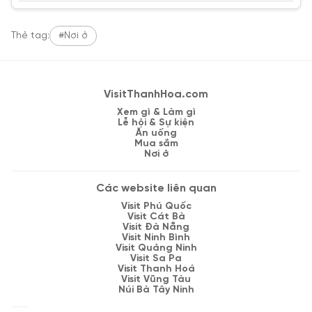
Thẻ tag:
#Nơi ở
VisitThanhHoa.com
Xem gì & Làm gì
Lễ hội & Sự kiện
Ăn uống
Mua sắm
Nơi ở
Các website liên quan
Visit Phú Quốc
Visit Cát Bà
Visit Đà Nẵng
Visit Ninh Bình
Visit Quảng Ninh
Visit Sa Pa
Visit Thanh Hoá
Visit Vũng Tàu
Núi Bà Tây Ninh