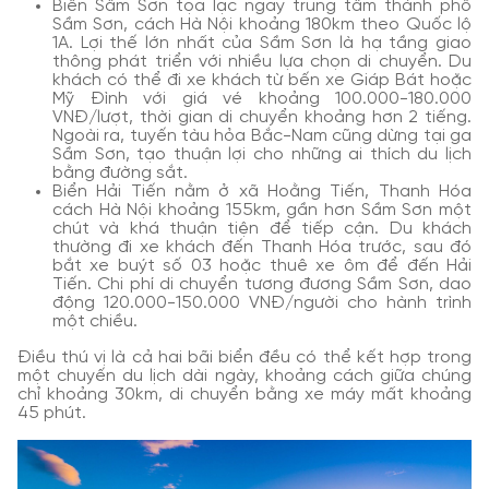
Biển Sầm Sơn tọa lạc ngay trung tâm thành phố
Sầm Sơn, cách Hà Nội khoảng 180km theo Quốc lộ
1A. Lợi thế lớn nhất của Sầm Sơn là hạ tầng giao
thông phát triển với nhiều lựa chọn di chuyển. Du
khách có thể đi xe khách từ bến xe Giáp Bát hoặc
Mỹ Đình với giá vé khoảng 100.000-180.000
VNĐ/lượt, thời gian di chuyển khoảng hơn 2 tiếng.
Ngoài ra, tuyến tàu hỏa Bắc-Nam cũng dừng tại ga
Sầm Sơn, tạo thuận lợi cho những ai thích du lịch
bằng đường sắt.
Biển Hải Tiến nằm ở xã Hoằng Tiến, Thanh Hóa
cách Hà Nội khoảng 155km, gần hơn Sầm Sơn một
chút và khá thuận tiện để tiếp cận. Du khách
thường đi xe khách đến Thanh Hóa trước, sau đó
bắt xe buýt số 03 hoặc thuê xe ôm để đến Hải
Tiến. Chi phí di chuyển tương đương Sầm Sơn, dao
động 120.000-150.000 VNĐ/người cho hành trình
một chiều.
Điều thú vị là cả hai bãi biển đều có thể kết hợp trong
một chuyến du lịch dài ngày, khoảng cách giữa chúng
chỉ khoảng 30km, di chuyển bằng xe máy mất khoảng
45 phút.