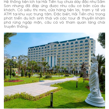
Hệ thống tiện ích tại Hải Tiến tuy chưa dày đặc như Sầm
Sơn nhưng đã đáp ứng được nhu cầu cơ bản của du
khách. Có siêu thị mini, cửa hàng tiện lợi, trạm y tế và
ATM tại khu vực trung tâm. Đặc biệt, Hải Tiến chú trọng
phát triển du lịch sinh thái với các tour đi thuyền khám
phá rừng ngập mặn, câu cá và tham quan làng chài
truyền thống.