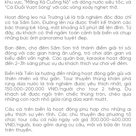
khu vực, "Mãng Xà Cuồng Nộ" với dòng nước siêu tốc, và
"Cá Đuối Vượt Sóng" với các vòng xoáy nghẹt thở.
Hoạt động leo núi Trường Lệ là trải nghiệm độc đáo chỉ
có tại Sầm Sơn. Đường lên núi được thiết kế thành các
bậc thang bê tông, mất khoảng 45 phút để lên đỉnh. Từ
đây, du khách có thể ngắm toàn cảnh bãi biển và chụp
những bức ảnh panorama tuyệt đẹp.
Ban đêm, chợ đêm Sầm Sơn trở thành điểm giải trí sôi
động với các gian hàng ăn uống, trò chơi dân gian và
biểu diễn văn nghệ. Các quán bar, karaoke hoạt động
đến 2-3h sáng phục vụ du khách thích vui chơi về đêm.
Biển Hải Tiến lại hướng đến những hoạt động gần gũi với
thiên nhiên và thư giãn. Tour thuyền thúng khám phá
rừng dừa nước là trải nghiệm được yêu thích nhất, giá
150.000-200.000 VNĐ/người cho tour 2 tiếng. Du
khách sẽ được ngồi trên chiếc thúng tròn, chèo qua
những con rạch nhỏ giữa rừng dừa xanh mướt.
Câu cá trên biển là hoạt động phù hợp cho những ai
yêu thích sự yên tĩnh. Các chủ thuyền địa phương tổ
chức tour câu cá nửa ngày với giá 300.000-400.000
VNĐ/người, bao gồm dụng cụ câu, mồi và bữa ăn trưa
trên thuyền.