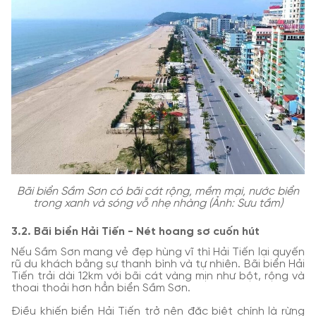
Bãi biển Sầm Sơn có bãi cát rộng, mềm mại, nước biển
trong xanh và sóng vỗ nhẹ nhàng (Ảnh: Sưu tầm)
3.2. Bãi biển Hải Tiến - Nét hoang sơ cuốn hút
Nếu Sầm Sơn mang vẻ đẹp hùng vĩ thì Hải Tiến lại quyến
rũ du khách bằng sự thanh bình và tự nhiên. Bãi biển Hải
Tiến trải dài 12km với bãi cát vàng mịn như bột, rộng và
thoai thoải hơn hẳn biển Sầm Sơn.
Điều khiến biển Hải Tiến trở nên đặc biệt chính là rừng