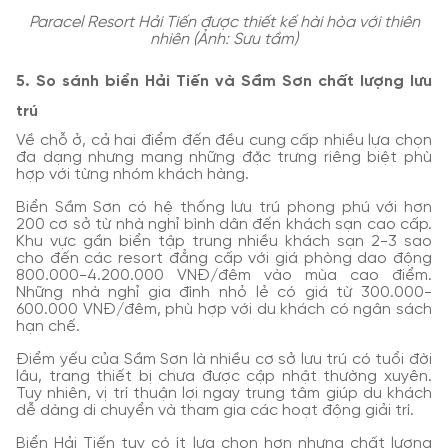
Paracel Resort Hải Tiến được thiết kế hài hòa với thiên
nhiên (Ảnh: Sưu tầm)
5. So sánh biển Hải Tiến và Sầm Sơn chất lượng lưu
trú
Về chỗ ở, cả hai điểm đến đều cung cấp nhiều lựa chọn
đa dạng nhưng mang những đặc trưng riêng biệt phù
hợp với từng nhóm khách hàng.
Biển Sầm Sơn có hệ thống lưu trú phong phú với hơn
200 cơ sở từ nhà nghỉ bình dân đến khách sạn cao cấp.
Khu vực gần biển tập trung nhiều khách sạn 2-3 sao
cho đến các resort đẳng cấp với giá phòng dao động
800.000-4.200.000 VNĐ/đêm vào mùa cao điểm.
Những nhà nghỉ gia đình nhỏ lẻ có giá từ 300.000-
600.000 VNĐ/đêm, phù hợp với du khách có ngân sách
hạn chế.
Điểm yếu của Sầm Sơn là nhiều cơ sở lưu trú có tuổi đời
lâu, trang thiết bị chưa được cập nhật thường xuyên.
Tuy nhiên, vị trí thuận lợi ngay trung tâm giúp du khách
dễ dàng di chuyển và tham gia các hoạt động giải trí.
Biển Hải Tiến tuy có ít lựa chọn hơn nhưng chất lượng