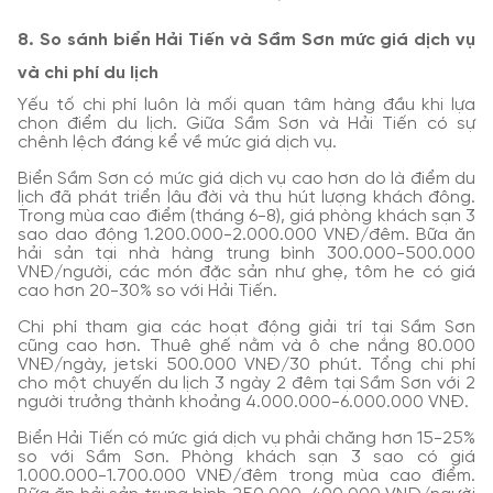
8. So sánh biển Hải Tiến và Sầm Sơn mức giá dịch vụ
và chi phí du lịch
Yếu tố chi phí luôn là mối quan tâm hàng đầu khi lựa
chọn điểm du lịch. Giữa Sầm Sơn và Hải Tiến có sự
chênh lệch đáng kể về mức giá dịch vụ.
Biển Sầm Sơn có mức giá dịch vụ cao hơn do là điểm du
lịch đã phát triển lâu đời và thu hút lượng khách đông.
Trong mùa cao điểm (tháng 6-8), giá phòng khách sạn 3
sao dao động 1.200.000-2.000.000 VNĐ/đêm. Bữa ăn
hải sản tại nhà hàng trung bình 300.000-500.000
VNĐ/người, các món đặc sản như ghẹ, tôm he có giá
cao hơn 20-30% so với Hải Tiến.
Chi phí tham gia các hoạt động giải trí tại Sầm Sơn
cũng cao hơn. Thuê ghế nằm và ô che nắng 80.000
VNĐ/ngày, jetski 500.000 VNĐ/30 phút. Tổng chi phí
cho một chuyến du lịch 3 ngày 2 đêm tại Sầm Sơn với 2
người trưởng thành khoảng 4.000.000-6.000.000 VNĐ.
Biển Hải Tiến có mức giá dịch vụ phải chăng hơn 15-25%
so với Sầm Sơn. Phòng khách sạn 3 sao có giá
1.000.000-1.700.000 VNĐ/đêm trong mùa cao điểm.