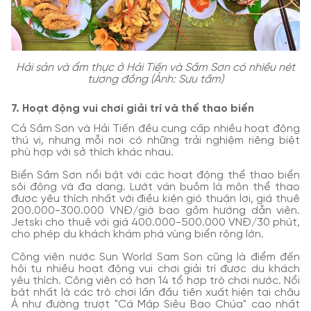
Hải sản và ẩm thực ở Hải Tiến và Sầm Sơn có nhiều nét
tương đồng (Ảnh: Sưu tầm)
7. Hoạt động vui chơi giải trí và thể thao biển
Cả Sầm Sơn và Hải Tiến đều cung cấp nhiều hoạt động
thú vị, nhưng mỗi nơi có những trải nghiệm riêng biệt
phù hợp với sở thích khác nhau.
Biển Sầm Sơn nổi bật với các hoạt động thể thao biển
sôi động và đa dạng. Lướt ván buồm là môn thể thao
được yêu thích nhất với điều kiện gió thuận lợi, giá thuê
200.000-300.000 VNĐ/giờ bao gồm hướng dẫn viên.
Jetski cho thuê với giá 400.000-500.000 VNĐ/30 phút,
cho phép du khách khám phá vùng biển rộng lớn.
Công viên nước Sun World Sam Son cũng là điểm đến
hội tụ nhiều hoạt động vui chơi giải trí được du khách
yêu thích. Công viên có hơn 14 tổ hợp trò chơi nước. Nổi
bật nhất là các trò chơi lần đầu tiên xuất hiện tại châu
Á như đường trượt "Cá Mập Siêu Bạo Chúa" cao nhất