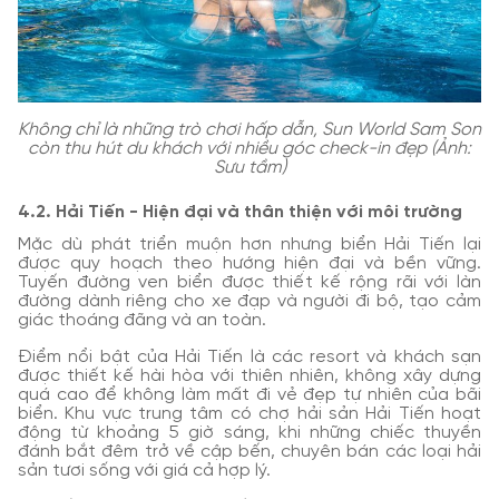
Không chỉ là những trò chơi hấp dẫn, Sun World Sam Son
còn thu hút du khách với nhiều góc check-in đẹp (Ảnh:
Sưu tầm)
4.2. Hải Tiến - Hiện đại và thân thiện với môi trường
Mặc dù phát triển muộn hơn nhưng biển Hải Tiến lại
được quy hoạch theo hướng hiện đại và bền vững.
Tuyến đường ven biển được thiết kế rộng rãi với làn
đường dành riêng cho xe đạp và người đi bộ, tạo cảm
giác thoáng đãng và an toàn.
Điểm nổi bật của Hải Tiến là các resort và khách sạn
được thiết kế hài hòa với thiên nhiên, không xây dựng
quá cao để không làm mất đi vẻ đẹp tự nhiên của bãi
biển. Khu vực trung tâm có chợ hải sản Hải Tiến hoạt
động từ khoảng 5 giờ sáng, khi những chiếc thuyền
đánh bắt đêm trở về cập bến, chuyên bán các loại hải
sản tươi sống với giá cả hợp lý.