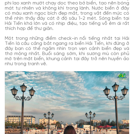
phi lao xanh mướt chạy dọc theo bờ biển, tạo nên bóng
mát tự nhiên và không khí trong lành. Nước biển ở đây
có màu xanh ngọc bích đẹp mắt, trong vắt đến mức có
thể nhìn thấy đáy cát ở độ sâu 1-2 mét. Sóng biển tại
Hải Tiến khá lớn và có nhịp điệu, tạo tiếng vỗ êm ái rất
thích hợp để thư giãn.
Một trong những điểm check-in nổi tiếng nhất tại Hải
Tiến là cầu cảng bắt ngang ra biển Hải Tiến, khi đứng ở
đây bạn có thể ngắm nhìn trọn vẹn cảnh biển đẹp và
thơ mộng nhất. Buổi sáng sớm, khi sương mù còn phủ
mờ trên mặt biển, khung cảnh tại đây trở nên huyền ảo
như trong tranh vẽ.