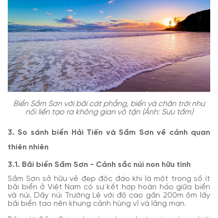
Biển Sầm Sơn với bãi cát phẳng, biển và chân trời như
nối liền tạo ra không gian vô tận (Ảnh: Sưu tầm)
3. So sánh biển Hải Tiến và Sầm Sơn về cảnh quan
thiên nhiên
3.1. Bãi biển Sầm Sơn - Cảnh sắc núi non hữu tình
Sầm Sơn sở hữu vẻ đẹp độc đáo khi là một trong số ít
bãi biển ở Việt Nam có sự kết hợp hoàn hảo giữa biển
và núi. Dãy núi Trường Lệ với độ cao gần 200m ôm lấy
bãi biển tạo nên khung cảnh hùng vĩ và lãng mạn.