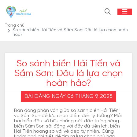
Trang chủ
So sánh biển Hải Tiến và Sầm Sơn: Đâu là lựa chọn hoàn
hảo?
So sánh biển Hải Tiến và
Sầm Sơn: Đâu là lựa chọn
hoàn hảo?
BÀI ĐĂNG NGÀY 06 THÁNG 9, 2025
Bạn đang phân vân giữa so sánh biển Hải Tiến
và Sầm Sơn để lựa chọn điểm đến lý tưởng? Mỗi
bãi biển đều sở hữu những nét đặc trưng riêng -
biển Sầm Sơn sôi động với đầy đủ tiện ích, biển
Hải Tiến hoang sơ với vẻ đẹp tự nhiên. Cùng
khám phá chi tiết để tìm ra lựa chọn phù hợp