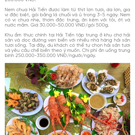
Nem chua Hải Tiến được làm từ thịt lợn tươi, da lợn, gia
vị đặc biệt, gói bằng lá chuối và ủ trong 3-5 ngày. Nem
có vị chua nhẹ, thơm đặc trưng, ăn kèm với tỏi, ớt và
nước mắm. Giá 30.000-50.000 VNĐ/gói 500g.
Khu ẩm thực chính tại Hải Tiến tập trung ở khu chợ hải
sản và dọc đường ven biển với nhiều nhà hàng hải sản
tươi sống. Tại đây, du khách có thể tự chọn hải sản tươi
và yêu cầu chế biến theo ý muốn. Chi phí ăn uống trung
bình 250.000-350.000 VNĐ/người/ngày.