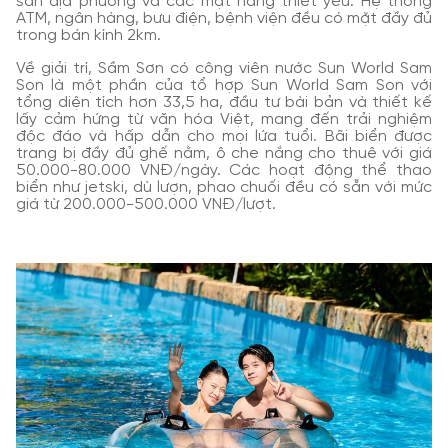
sản địa phương và các mặt hàng thiết yếu. Hệ thống
ATM, ngân hàng, bưu điện, bệnh viện đều có mặt đầy đủ
trong bán kính 2km.
Về giải trí, Sầm Sơn có công viên nước Sun World Sam
Son là một phần của tổ hợp Sun World Sam Son với
tổng diện tích hơn 33,5 ha, đầu tư bài bản và thiết kế
lấy cảm hứng từ văn hóa Việt, mang đến trải nghiệm
độc đáo và hấp dẫn cho mọi lứa tuổi. Bãi biển được
trang bị đầy đủ ghế nằm, ô che nắng cho thuê với giá
50.000-80.000 VNĐ/ngày. Các hoạt động thể thao
biển như jetski, dù lượn, phao chuối đều có sẵn với mức
giá từ 200.000-500.000 VNĐ/lượt.