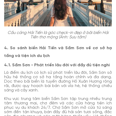
Cầu cảng Hải Tiến là góc check-in đẹp ở bãi biển Hải
Tiến thơ mộng (Ảnh: Sưu tầm)
4. So sánh biển Hải Tiến và Sầm Sơn về cơ sở hạ
tầng và tiện ích du lịch
4.1. Sầm Sơn - Phát triển lâu đời với đầy đủ tiện nghi
Là điểm du lịch có lịch sử phát triển lâu đời, Sầm Sơn sở
hữu hệ thống cơ sở hạ tầng hoàn chỉnh và đa dạng.
Dọc theo bãi biển là tuyến đường Hồ Xuân Hương rộng
rãi, được quy hoạch bài bản với vỉa hè, hệ thống chiếu
sáng và cây xanh.
Khu vực trung tâm biển Sầm Sơn tập trung nhiều trung
tâm thương mại, chợ đêm và các cửa hàng tiện ích
phục vụ du khách 24/7. Chợ Sầm Sơn mở cửa từ sáng
sớm đến tận khuya, bán đầy đủ hải sản tươi sống, đặc