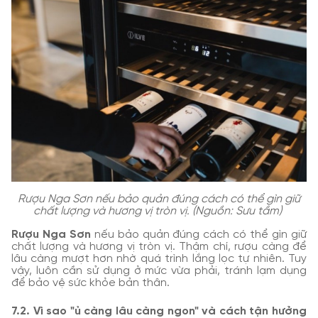
Rượu Nga Sơn nếu bảo quản đúng cách có thể gìn giữ
chất lượng và hương vị tròn vị. (Nguồn: Sưu tầm)
Rượu Nga Sơn
nếu bảo quản đúng cách có thể gìn giữ
chất lượng và hương vị tròn vị. Thậm chí, rượu càng để
lâu càng mượt hơn nhờ quá trình lắng lọc tự nhiên. Tuy
vậy, luôn cần sử dụng ở mức vừa phải, tránh lạm dụng
để bảo vệ sức khỏe bản thân.
7.2. Vì sao "ủ càng lâu càng ngon" và cách tận hưởng