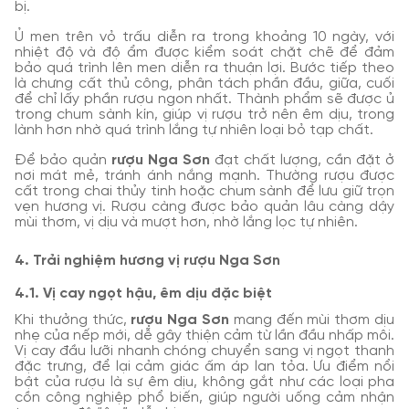
bị.
Ủ men trên vỏ trấu diễn ra trong khoảng 10 ngày, với
nhiệt độ và độ ẩm được kiểm soát chặt chẽ để đảm
bảo quá trình lên men diễn ra thuận lợi. Bước tiếp theo
là chưng cất thủ công, phân tách phần đầu, giữa, cuối
để chỉ lấy phần rượu ngon nhất. Thành phẩm sẽ được ủ
trong chum sành kín, giúp vị rượu trở nên êm dịu, trong
lành hơn nhờ quá trình lắng tự nhiên loại bỏ tạp chất.
Để bảo quản
rượu Nga Sơn
đạt chất lượng, cần đặt ở
nơi mát mẻ, tránh ánh nắng mạnh. Thường rượu được
cất trong chai thủy tinh hoặc chum sành để lưu giữ trọn
vẹn hương vị. Rượu càng được bảo quản lâu càng dậy
mùi thơm, vị dịu và mượt hơn, nhờ lắng lọc tự nhiên.
4. Trải nghiệm hương vị rượu Nga Sơn
4.1. Vị cay ngọt hậu, êm dịu đặc biệt
Khi thưởng thức,
rượu Nga Sơn
mang đến mùi thơm dịu
nhẹ của nếp mới, dễ gây thiện cảm từ lần đầu nhấp môi.
Vị cay đầu lưỡi nhanh chóng chuyển sang vị ngọt thanh
đặc trưng, để lại cảm giác ấm áp lan tỏa. Ưu điểm nổi
bật của rượu là sự êm dịu, không gắt như các loại pha
cồn công nghiệp phổ biến, giúp người uống cảm nhận