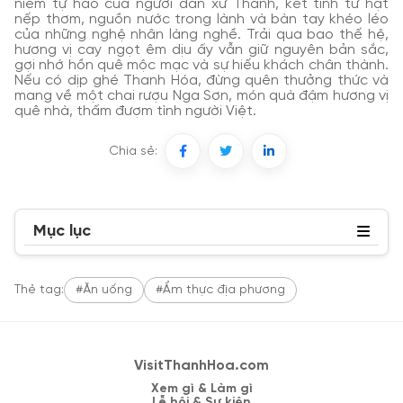
niềm tự hào của người dân xứ Thanh, kết tinh từ hạt
nếp thơm, nguồn nước trong lành và bàn tay khéo léo
của những nghệ nhân làng nghề. Trải qua bao thế hệ,
hương vị cay ngọt êm dịu ấy vẫn giữ nguyên bản sắc,
gợi nhớ hồn quê mộc mạc và sự hiếu khách chân thành.
Nếu có dịp ghé Thanh Hóa, đừng quên thưởng thức và
mang về một chai rượu Nga Sơn, món quà đậm hương vị
quê nhà, thấm đượm tình người Việt.
Chia sẻ:
Mục lục
Thẻ tag:
#Ăn uống
#Ẩm thực địa phương
VisitThanhHoa.com
Xem gì & Làm gì
Lễ hội & Sự kiện