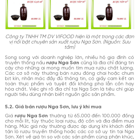
Công ty TNHH TM DV VIFOOD hiện là một trong các đơn
vị nổi bật chuyên sản xuất rượu Nga Sơn. (Nguồn: Sưu
tầm)
Song song với doanh nghiệp lớn, nhiều hộ gia đình có
truyền thống nấu
rượu Nga Sơn
cũng là địa chỉ đáng tin
cậy cho những ai mong muốn tìm mua rượu chất lượng.
Các cơ sở này thường bán rượu đóng chai hoặc chum
bịt kín, nhãn mác đầy đủ thông tin, có giấy cam kết an
toàn thực phẩm và tuyệt đối không pha lẫn cồn hay
hóa chất. Việc ghi rõ địa chỉ tại Nga Sơn là tiêu chí giúp
người tiêu dùng nhận biết nguồn gốc sản phẩm.
5.2. Giá bán rượu Nga Sơn, lưu ý khi mua
Giá
rượu Nga Sơn
thường từ 65.000 đến 100.000 đồng
cho mỗi lít, tùy thuộc loại rượu, độ cồn và địa điểm mua
hàng. Mức giá này thường được áp dụng khi khách đến
tận lò rượu truyền thống hoặc các cơ sở uy tín tại Nga
Sơn. Xét về giá trị so với các sản phẩm cùng phân khúc,