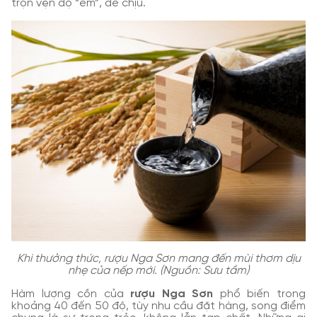
trọn vẹn độ “êm”, dễ chịu.
Khi thưởng thức, rượu Nga Sơn mang đến mùi thơm dịu
nhẹ của nếp mới. (Nguồn: Sưu tầm)
Hàm lượng cồn của
rượu Nga Sơn
phổ biến trong
khoảng 40 đến 50 độ, tùy nhu cầu đặt hàng, song điểm