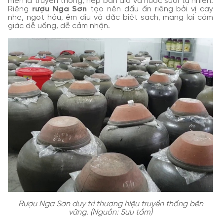
men lá truyền thống, nếp bản địa và nước suối tự nhiên.
Riêng
rượu Nga Sơn
tạo nên dấu ấn riêng bởi vị cay
nhẹ, ngọt hậu, êm dịu và đặc biệt sạch, mang lại cảm
giác dễ uống, dễ cảm nhận.
Rượu Nga Sơn duy trì thương hiệu truyền thống bền
vững. (Nguồn: Sưu tầm)