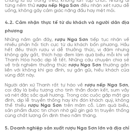
chung là sự trong trẻo, không lẫn tạp chất. Những ai
từng nếm thử
rượu nếp Nga Sơn
đều nhận xét rượu dễ
uống, không gây cảm giác nặng đầu hay mệt mỏi.
4.2. Cảm nhận thực tế từ du khách và người dân địa
phương
Những năm gần đây,
rượu Nga Sơn
tiếp tục nhận về
nhiều phản hồi tích cực từ du khách bốn phương. Hầu
hết đều thích rượu vì dễ thưởng thức, vị đậm nhưng
không gây gắt, thích hợp đem làm quà biếu mỗi khi về
Thanh Hóa hoặc dịp lễ tết. Những câu chuyện chia sẻ
về trải nghiệm thưởng thức
rượu Nga Sơn
thường gắn
liền với không khí gia đình, sự gần gũi, hiếu khách của
vùng đất này.
Người dân xứ Thanh rất tự hào về
rượu nếp Nga Sơn
,
coi đây là biểu tượng cho tinh thần đoàn kết, sum vầy
và nét đặc sắc quê hương. Trong các cuộc gặp mặt gia
đình, dịp lễ truyền thống hay khi đón khách quý, không
thể thiếu
rượu Nga Sơn
trên mâm cỗ. Làm quà biếu,
sản phẩm được tin chọn nhờ giữ gìn giá trị truyền thống
cùng chất lượng ổn định theo năm tháng.
5. Doanh nghiệp sản xuất rượu Nga Sơn lớn và địa chỉ