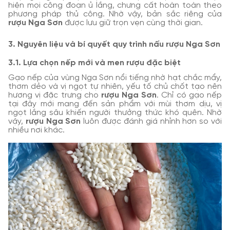
hiện mọi công đoạn ủ lắng, chưng cất hoàn toàn theo
phương pháp thủ công. Nhờ vậy, bản sắc riêng của
rượu Nga Sơn
được lưu giữ trọn vẹn cùng thời gian.
3. Nguyên liệu và bí quyết quy trình nấu rượu Nga Sơn
3.1. Lựa chọn nếp mới và men rượu đặc biệt
Gạo nếp của vùng Nga Sơn nổi tiếng nhờ hạt chắc mẩy,
thơm dẻo và vị ngọt tự nhiên, yếu tố chủ chốt tạo nên
hương vị đặc trưng cho
rượu Nga Sơn
. Chỉ có gạo nếp
tại đây mới mang đến sản phẩm với mùi thơm dịu, vị
ngọt lắng sâu khiến người thưởng thức khó quên. Nhờ
vậy,
rượu Nga Sơn
luôn được đánh giá nhỉnh hơn so với
nhiều nơi khác.