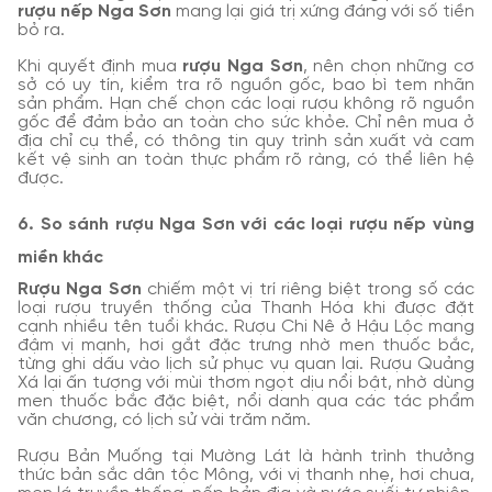
rượu nếp Nga Sơn
mang lại giá trị xứng đáng với số tiền
bỏ ra.
Khi quyết định mua
rượu Nga Sơn
, nên chọn những cơ
sở có uy tín, kiểm tra rõ nguồn gốc, bao bì tem nhãn
sản phẩm. Hạn chế chọn các loại rượu không rõ nguồn
gốc để đảm bảo an toàn cho sức khỏe. Chỉ nên mua ở
địa chỉ cụ thể, có thông tin quy trình sản xuất và cam
kết vệ sinh an toàn thực phẩm rõ ràng, có thể liên hệ
được.
6. So sánh rượu Nga Sơn với các loại rượu nếp vùng
miền khác
Rượu Nga Sơn
chiếm một vị trí riêng biệt trong số các
loại rượu truyền thống của Thanh Hóa khi được đặt
cạnh nhiều tên tuổi khác. Rượu Chi Nê ở Hậu Lộc mang
đậm vị mạnh, hơi gắt đặc trưng nhờ men thuốc bắc,
từng ghi dấu vào lịch sử phục vụ quan lại. Rượu Quảng
Xá lại ấn tượng với mùi thơm ngọt dịu nổi bật, nhờ dùng
men thuốc bắc đặc biệt, nổi danh qua các tác phẩm
văn chương, có lịch sử vài trăm năm.
Rượu Bản Muống tại Mường Lát là hành trình thưởng
thức bản sắc dân tộc Mông, với vị thanh nhẹ, hơi chua,