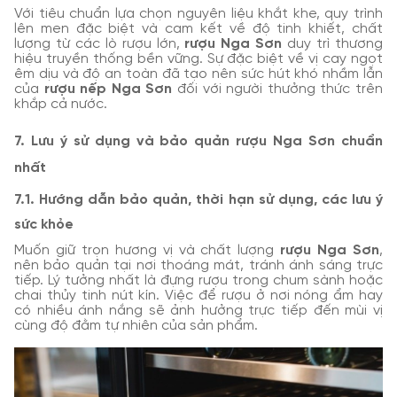
Với tiêu chuẩn lựa chọn nguyên liệu khắt khe, quy trình
lên men đặc biệt và cam kết về độ tinh khiết, chất
lượng từ các lò rượu lớn,
rượu Nga Sơn
duy trì thương
hiệu truyền thống bền vững. Sự đặc biệt về vị cay ngọt
êm dịu và độ an toàn đã tạo nên sức hút khó nhầm lẫn
của
rượu nếp Nga Sơn
đối với người thưởng thức trên
khắp cả nước.
7. Lưu ý sử dụng và bảo quản rượu Nga Sơn chuẩn
nhất
7.1. Hướng dẫn bảo quản, thời hạn sử dụng, các lưu ý
sức khỏe
Muốn giữ trọn hương vị và chất lượng
rượu Nga Sơn
,
nên bảo quản tại nơi thoáng mát, tránh ánh sáng trực
tiếp. Lý tưởng nhất là đựng rượu trong chum sành hoặc
chai thủy tinh nút kín. Việc để rượu ở nơi nóng ẩm hay
có nhiều ánh nắng sẽ ảnh hưởng trực tiếp đến mùi vị
cùng độ đằm tự nhiên của sản phẩm.