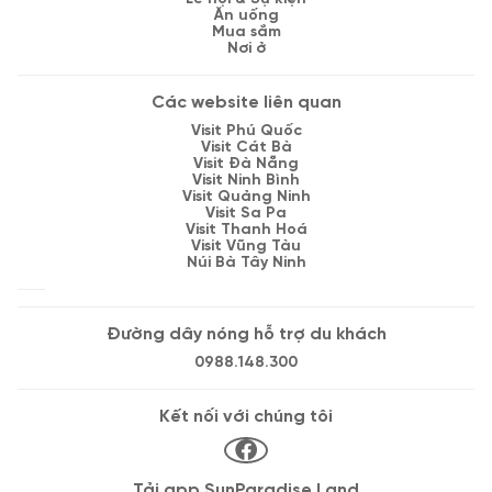
Ăn uống
Mua sắm
Nơi ở
Các website liên quan
Visit Phú Quốc
Visit Cát Bà
Visit Đà Nẵng
Visit Ninh Bình
Visit Quảng Ninh
Visit Sa Pa
Visit Thanh Hoá
Visit Vũng Tàu
Núi Bà Tây Ninh
Đường dây nóng hỗ trợ du khách
0988.148.300
Kết nối với chúng tôi
Tải app SunParadise Land