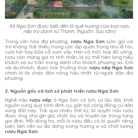
Xã Nga Sơn được biết đến là quê hương của loại rượu
nếp trứ danh xứ Thanh. (Nguồn: Sưu tầm)
Trong văn hóa địa phương,
rượu Nga Sơn
luôn giữ vai
trò không thể thiếu trong các dịp quan trọng như lễ hội,
cưới hỏi hay bữa cỗ sum vầy. Hơn cả một loại đồ uống,
rượu còn mang giá trị tinh thần, là sự thể hiện lòng hiếu
khách và sự trân trọng dành cho khách phương xa. Đối
với du khách, được mời thưởng thức
rượu nếp Nga Sơn
chính là lời chào đón nồng hậu nhất từ người dân địa
phương.
2. Nguồn gốc và lịch sử phát triển rượu Nga Sơn
Nghề nấu
rượu nếp
ở Nga Sơn có lịch sử lâu đời, khởi
nguồn cùng quá trình định cư, gắn bó cộng đồng cư dân
vùng đất này. Trải qua nhiều thế kỷ, bí quyết nấu rượu
được ông cha gìn giữ, chắt lọc và truyền lại trong từng
gia đình. Mỗi dòng họ, mỗi lò rượu đều có bí quyết riêng
biệt, làm nên sự đa dạng trong hương vị và chất lượng
rượu Nga Sơn
.