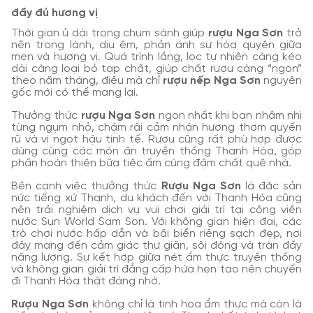
đầy đủ hương vị
Thời gian ủ dài trong chum sành giúp
rượu Nga Sơn
trở
nên trong lành, dịu êm, phản ánh sự hòa quyện giữa
men và hương vị. Quá trình lắng, lọc tự nhiên càng kéo
dài càng loại bỏ tạp chất, giúp chất rượu càng “ngon”
theo năm tháng, điều mà chỉ
rượu nếp Nga Sơn
nguyên
gốc mới có thể mang lại.
Thưởng thức
rượu Nga Sơn
ngon nhất khi bạn nhâm nhi
từng ngụm nhỏ, chậm rãi cảm nhận hương thơm quyến
rũ và vị ngọt hậu tinh tế. Rượu cũng rất phù hợp được
dùng cùng các món ăn truyền thống Thanh Hóa, góp
phần hoàn thiện bữa tiệc ấm cúng đậm chất quê nhà.
Bên cạnh việc thưởng thức
Rượu Nga Sơn
là đặc sản
nức tiếng xứ Thanh, du khách đến với Thanh Hóa cũng
nên trải nghiệm dịch vụ vui chơi giải trí tại công viên
nước Sun World Sam Son. Với không gian hiện đại, các
trò chơi nước hấp dẫn và bãi biển riêng sạch đẹp, nơi
đây mang đến cảm giác thư giãn, sôi động và tràn đầy
năng lượng. Sự kết hợp giữa nét ẩm thực truyền thống
và không gian giải trí đẳng cấp hứa hẹn tạo nên chuyến
đi Thanh Hóa thật đáng nhớ.
Rượu Nga Sơn
không chỉ là tinh hoa ẩm thực mà còn là