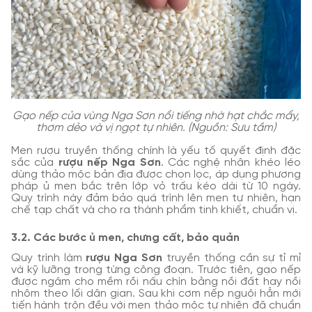
Gạo nếp của vùng Nga Sơn nổi tiếng nhờ hạt chắc mẩy,
thơm dẻo và vị ngọt tự nhiên. (Nguồn: Sưu tầm)
Men rượu truyền thống chính là yếu tố quyết định đặc
sắc của
rượu nếp Nga Sơn
. Các nghệ nhân khéo léo
dùng thảo mộc bản địa được chọn lọc, áp dụng phương
pháp ủ men bắc trên lớp vỏ trấu kéo dài từ 10 ngày.
Quy trình này đảm bảo quá trình lên men tự nhiên, hạn
chế tạp chất và cho ra thành phẩm tinh khiết, chuẩn vị.
3.2. Các bước ủ men, chưng cất, bảo quản
Quy trình làm
rượu Nga Sơn
truyền thống cần sự tỉ mỉ
và kỹ lưỡng trong từng công đoạn. Trước tiên, gạo nếp
được ngâm cho mềm rồi nấu chín bằng nồi đất hay nồi
nhôm theo lối dân gian. Sau khi cơm nếp nguội hẳn mới
tiến hành trộn đều với men thảo mộc tự nhiên đã chuẩn