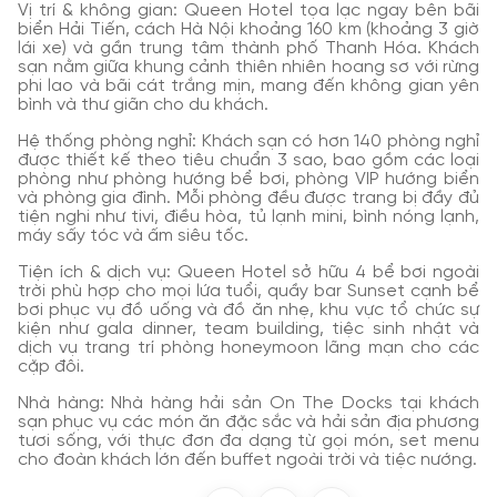
Vị trí & không gian:
Queen Hotel tọa lạc ngay bên bãi
biển Hải Tiến, cách Hà Nội khoảng 160 km (khoảng 3 giờ
lái xe) và gần trung tâm thành phố Thanh Hóa. Khách
sạn nằm giữa khung cảnh thiên nhiên hoang sơ với rừng
phi lao và bãi cát trắng mịn, mang đến không gian yên
bình và thư giãn cho du khách.
Hệ thống phòng nghỉ:
Khách sạn có hơn 140 phòng nghỉ
được thiết kế theo tiêu chuẩn 3 sao, bao gồm các loại
phòng như phòng hướng bể bơi, phòng VIP hướng biển
và phòng gia đình. Mỗi phòng đều được trang bị đầy đủ
tiện nghi như tivi, điều hòa, tủ lạnh mini, bình nóng lạnh,
máy sấy tóc và ấm siêu tốc.
​
Tiện ích & dịch vụ:
Queen Hotel sở hữu 4 bể bơi ngoài
trời phù hợp cho mọi lứa tuổi, quầy bar Sunset cạnh bể
bơi phục vụ đồ uống và đồ ăn nhẹ, khu vực tổ chức sự
kiện như gala dinner, team building, tiệc sinh nhật và
dịch vụ trang trí phòng honeymoon lãng mạn cho các
cặp đôi.
Nhà hàng:
Nhà hàng hải sản On The Docks tại khách
sạn phục vụ các món ăn đặc sắc và hải sản địa phương
tươi sống, với thực đơn đa dạng từ gọi món, set menu
cho đoàn khách lớn đến buffet ngoài trời và tiệc nướng.