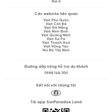
Nơi ở
Các website liên quan
Visit Phú Quốc
Visit Cát Bà
Visit Đà Nẵng
Visit Ninh Bình
Visit Quảng Ninh
Visit Sa Pa
Visit Thanh Hoá
Visit Vũng Tàu
Núi Bà Tây Ninh
Đường dây nóng hỗ trợ du khách
0988.148.300
Kết nối với chúng tôi
Tải app SunParadise Land