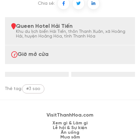
Chia sẻ:
Queen Hotel Hải Tiến
Khu du lịch biển Hải Tiến, thôn Thanh Xuân, xã Hoằng
Hải, huyện Hoằng Hóa, tỉnh Thanh Hóa
Giờ mở cửa
Thẻ tag:
#3 sao
VisitThanhHoa.com
Xem gì & Làm gì
Lễ hội & Sự kiện
Ăn uống
Mua sắm