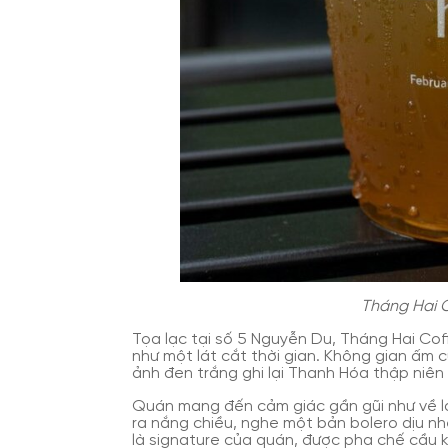
Tháng Hai C
Tọa lạc tại số 5 Nguyễn Du, Tháng Hai Co
như một lát cắt thời gian. Không gian ấm 
ảnh đen trắng ghi lại Thanh Hóa thập niên 
Quán mang đến cảm giác gần gũi như về lạ
ra nắng chiều, nghe một bản bolero dịu n
là signature của quán, được pha chế cầu k