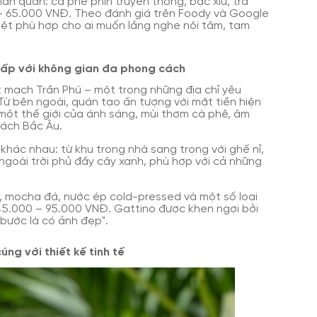
an quán: cà phê phin truyền thống, bạc xỉu, trà
 – 65.000 VNĐ. Theo đánh giá trên Foody và Google
biệt phù hợp cho ai muốn lắng nghe nội tâm, tạm
cấp với không gian đa phong cách
 mạch Trần Phú – một trong những địa chỉ yêu
 Từ bên ngoài, quán tạo ấn tượng với mặt tiền hiện
 một thế giới của ánh sáng, mùi thơm cà phê, âm
ách Bắc Âu.
hác nhau: từ khu trong nhà sang trọng với ghế nỉ,
ngoài trời phủ đầy cây xanh, phù hợp với cả những
, mocha đá, nước ép cold-pressed và một số loại
5.000 – 95.000 VNĐ. Gattino được khen ngợi bởi
bước là có ảnh đẹp".
ng với thiết kế tinh tế