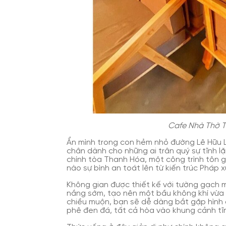
Cafe Nhà Thờ T
Ẩn mình trong con hẻm nhỏ đường Lê Hữu 
chân dành cho những ai trân quý sự tĩnh l
chính tòa Thanh Hóa, một công trình tôn 
nào sự bình an toát lên từ kiến trúc Pháp
Không gian được thiết kế với tường gạch m
nắng sớm, tạo nên một bầu không khí vừa
chiều muộn, bạn sẽ dễ dàng bắt gặp hình ả
phê đen đá, tất cả hòa vào khung cảnh tĩ