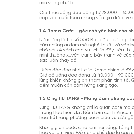
mịn vàng như tơ.
Giá thức uống dao động từ 28.000 – 60.00
nập vào cuối tuần nhưng vẫn giữ được vẻ n
1.4 Rama Cafe - góc nhỏ yên bình cho n
Nằm lặng lẽ tại số 550 Bà Triệu, Trường T
của những ai đam mê nghệ thuật và văn họ
nhỏ với kệ sách cao vút chứa đầy tiểu thuy
mini thường xuyên trưng bày tranh vẽ của
sắc luôn thay đổi.
Điểm độc đáo nhất của Rama chính là đây l
Giá đồ uống dao động từ 40.000 - 90.000
lừng khiến không gian thêm phần tinh tế.
đêm muộn cần cảm hứng sáng tạo.
1.5 Cing HU TANG - Mang đậm phong các
Cing HU TANG không chỉ là quán cafe mà 
Trung Hoa hiện đại. Nằm bên cạnh Vincom 
họa tiết rồng phượng cách điệu và cửa gỗ
Không gian được chia làm hai tầng: tầng t
học và làm việc. Đồ uống chủ đạo là các dò