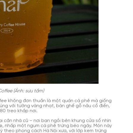
offee (Ảnh: sưu tầm)
ffee không đơn thuần là một quán cà phê mà giống
cúng với tường vàng nhạt, bàn ghế gỗ nâu cổ điển,
80 treo khắp nơi.
i căn nhà cũ – nơi bạn ngồi bên khung cửa sổ nhìn
hẹ, nhấp một ngụm cà phê trứng béo ngậy. Món này
ỳ theo phong cách Hà Nội xưa, với lớp kem trứng