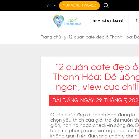
VI
MUA VÉ SUN WORLD
XEM GÌ & LÀM GÌ
LỄ
Trang chủ
12 quán cafe đẹp ở Thanh Hóa: Đồ
12 quán cafe đẹp ở
Thanh Hóa: Đồ uốn
Ẩm thực Địa phương
Điểm đến yêu thích
Về Thanh Hóa
Đi đến Thanh Hóa
Nghệ thuật
Di c
Gi
Địa điểm ăn uống
T
ngon, view cực chill
BÀI ĐĂNG NGÀY 29 THÁNG 7, 202
Quán cafe đẹp ở Thanh Hóa đang là l
chọn yêu thích của giới trẻ khi muốn t
giãn, hẹn hò hoặc check-in sống ảo. 
bạn mê phong cách vintage hoài cổ h
không gian hiện đại sang chảnh, danh