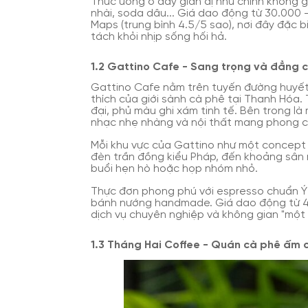
Thức uống ở đây giản dị như chính không gi
nhài, soda dâu... Giá dao động từ 30.000
Maps (trung bình 4.5/5 sao), nơi đây đặc 
tách khỏi nhịp sống hối hả.
1.2 Gattino Cafe - Sang trọng và đẳng 
Gattino Cafe nằm trên tuyến đường huyết
thích của giới sành cà phê tại Thanh Hóa.
đại, phủ màu ghi xám tinh tế. Bên trong là
nhạc nhẹ nhàng và nội thất mang phong c
Mỗi khu vực của Gattino như một concept k
đèn trần đồng kiểu Pháp, đến khoảng sân 
buổi hẹn hò hoặc họp nhóm nhỏ.
Thực đơn phong phú với espresso chuẩn Ý
bánh nướng handmade. Giá dao động từ 4
dịch vụ chuyên nghiệp và không gian "một 
1.3 Tháng Hai Coffee - Quán cà phê ấm cú