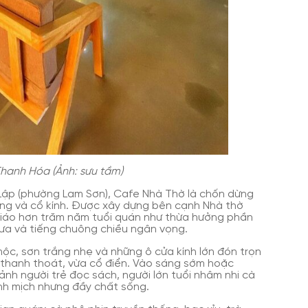
hanh Hóa (Ảnh: sưu tầm)
Lập (phường Lam Sơn), Cafe Nhà Thờ là chốn dừng
ặng và cổ kính. Được xây dựng bên cạnh Nhà thờ
giáo hơn trăm năm tuổi quán như thừa hưởng phần
 xưa và tiếng chuông chiều ngân vọng.
ộc, sơn trắng nhẹ và những ô cửa kính lớn đón trọn
 thanh thoát, vừa cổ điển. Vào sáng sớm hoặc
nh người trẻ đọc sách, người lớn tuổi nhâm nhi cà
nh mịch nhưng đầy chất sống.