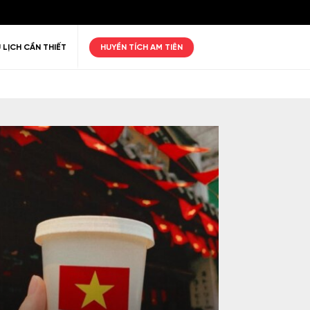
 LỊCH CẦN THIẾT
HUYỀN TÍCH AM TIÊN
ư giãn
Thiên nhiên
Golf