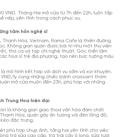
0 VNĐ. Tháng Hai mở cửa từ 7h đến 22h, luôn tấp
ề nếp, yên tĩnh trong cách phục vụ.
hững tâm hồn nghệ sĩ
hi, Thanh Hóa, Vietnam, Rama Cafe là thiên đường
c. Không gian quán được bài trí như một thư viện
ết, thơ ca và tạp chí nghệ thuật. Góc triển lãm
 các họa sĩ trẻ địa phương, tạo nên bức tường màu
à mô hình kết hợp với dịch vụ xăm và xor khuyên.
 VNĐ/ly cùng những chiếc bánh croissant thơm
 Quán mở cửa muộn đến 23h, phù hợp với những
h Trung Hoa hiện đại
còn là không gian giao thoa văn hóa đậm chất
Thanh Hóa, quán gây ấn tượng với đèn lồng đỏ,
 kéo đặc trưng.
rệt phù hợp chụp ảnh, tầng hai yên tĩnh cho việc
ng trà sữa cao cấp, trà trái cây ô long, sữa tươi