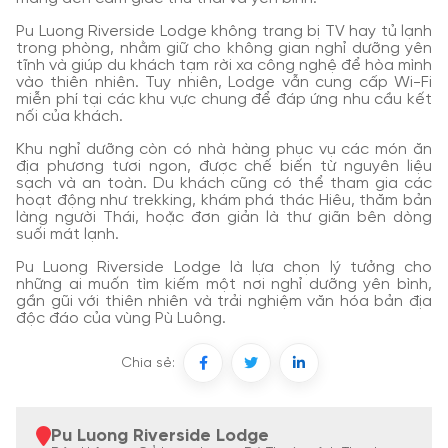
Pu Luong Riverside Lodge không trang bị TV hay tủ lạnh
trong phòng, nhằm giữ cho không gian nghỉ dưỡng yên
tĩnh và giúp du khách tạm rời xa công nghệ để hòa mình
vào thiên nhiên.
Tuy nhiên, Lodge vẫn cung cấp Wi-Fi
miễn phí tại các khu vực chung để đáp ứng nhu cầu kết
nối của khách.
Khu nghỉ dưỡng còn có nhà hàng phục vụ các món ăn
địa phương tươi ngon, được chế biến từ nguyên liệu
sạch và an toàn.
Du khách cũng có thể tham gia các
hoạt động như trekking, khám phá thác Hiêu, thăm bản
làng người Thái, hoặc đơn giản là thư giãn bên dòng
suối mát lạnh.
Pu Luong Riverside Lodge là lựa chọn lý tưởng cho
những ai muốn tìm kiếm một nơi nghỉ dưỡng yên bình,
gần gũi với thiên nhiên và trải nghiệm văn hóa bản địa
độc đáo của vùng Pù Luông.
Chia sẻ:
Pu Luong Riverside Lodge