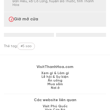
Bản Hiêu, xã Cổ Lũng, huyện Bá Thước, tỉnh Thanh
Hóa
Giờ mở cửa
Thẻ tag:
#5 sao
VisitThanhHoa.com
Xem gì & Làm gì
Lễ hội & Sự kiện
Ăn uống
Mua sắm
Nơi ở
Các website liên quan
Visit Phú Quốc