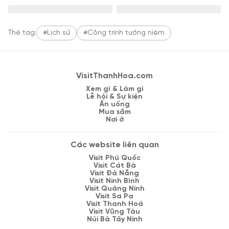
Thẻ tag:
#Lịch sử
#Công trình tưởng niệm
VisitThanhHoa.com
Xem gì & Làm gì
Lễ hội & Sự kiện
Ăn uống
Mua sắm
Nơi ở
Các website liên quan
Visit Phú Quốc
Visit Cát Bà
Visit Đà Nẵng
Visit Ninh Bình
Visit Quảng Ninh
Visit Sa Pa
Visit Thanh Hoá
Visit Vũng Tàu
Núi Bà Tây Ninh