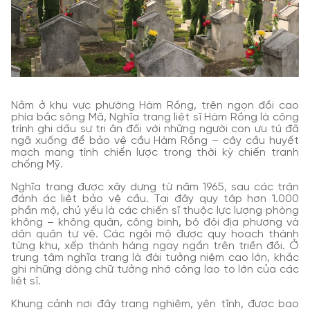
Nằm ở khu vực phường Hàm Rồng, trên ngọn đồi cao
phía bắc sông Mã, Nghĩa trang liệt sĩ Hàm Rồng là công
trình ghi dấu sự tri ân đối với những người con ưu tú đã
ngã xuống để bảo vệ cầu Hàm Rồng – cây cầu huyết
mạch mang tính chiến lược trong thời kỳ chiến tranh
chống Mỹ.
Nghĩa trang được xây dựng từ năm 1965, sau các trận
đánh ác liệt bảo vệ cầu. Tại đây quy tập hơn 1.000
phần mộ, chủ yếu là các chiến sĩ thuộc lực lượng phòng
không – không quân, công binh, bộ đội địa phương và
dân quân tự vệ. Các ngôi mộ được quy hoạch thành
từng khu, xếp thành hàng ngay ngắn trên triền đồi. Ở
trung tâm nghĩa trang là đài tưởng niệm cao lớn, khắc
ghi những dòng chữ tưởng nhớ công lao to lớn của các
liệt sĩ.
Khung cảnh nơi đây trang nghiêm, yên tĩnh, được bao