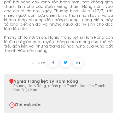
phủ bởi hàng cây xanh tỏa bóng mát, tạo không gian
thanh tịnh cho các đoàn viếng thăm. Hằng năm, vào
các dịp lễ lớn như Ngày Thương binh Liệt sĩ (27/7), rất
nhiều người dân, cựu chiến binh, thân nhân liệt sĩ và du
khách thập phương đến dâng hương tưởng niệm, bày
tỏ lòng biết ơn đối với những người đã hy sinh cho độc
lập dân tộc.
Không chỉ là nơi tri ân, Nghĩa trang liệt sĩ Hàm Rồng còn
là địa chỉ giáo dục truyền thống cách mạng cho thế hệ
trẻ, gắn liền với những trang sử hào hùng của vùng đất
Thanh Hóa kiên cường.
Chia sẻ:
Nghĩa trang liệt sỹ Hàm Rồng
Phường Hàm Rồng, thành phố Thanh Hóa, tỉnh Thanh
Hóa, Việt Nam.
Giờ mở cửa