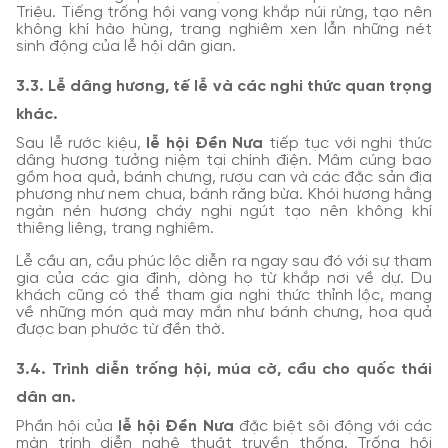
Triệu. Tiếng trống hội vang vọng khắp núi rừng, tạo nên
không khí hào hùng, trang nghiêm xen lẫn những nét
sinh động của lễ hội dân gian.
3.3. Lễ dâng hương, tế lễ và các nghi thức quan trọng
khác.
Sau lễ rước kiệu,
lễ hội Đền Nưa
tiếp tục với nghi thức
dâng hương tưởng niệm tại chính điện. Mâm cúng bao
gồm hoa quả, bánh chưng, rượu can và các đặc sản địa
phương như nem chua, bánh răng bừa. Khói hương hằng
ngàn nén hương cháy nghi ngút tạo nên không khí
thiêng liêng, trang nghiêm.
Lễ cầu an, cầu phúc lộc diễn ra ngay sau đó với sự tham
gia của các gia đình, dòng họ từ khắp nơi về dự. Du
khách cũng có thể tham gia nghi thức thỉnh lộc, mang
về những món quà may mắn như bánh chưng, hoa quả
được ban phước từ đền thờ.
3.4. Trình diễn trống hội, múa cờ, cầu cho quốc thái
dân an.
Phần hội của
lễ hội Đền Nưa
đặc biệt sôi động với các
màn trình diễn nghệ thuật truyền thống. Trống hội