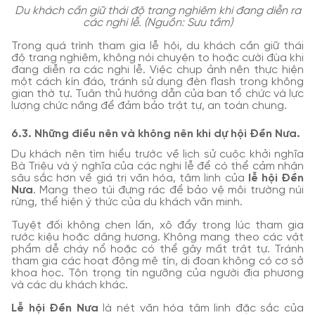
Du khách cần giữ thái độ trang nghiêm khi đang diễn ra
các nghi lễ. (Nguồn: Sưu tầm)
Trong quá trình tham gia lễ hội, du khách cần giữ thái
độ trang nghiêm, không nói chuyện to hoặc cười đùa khi
đang diễn ra các nghi lễ. Việc chụp ảnh nên thực hiện
một cách kín đáo, tránh sử dụng đèn flash trong không
gian thờ tự. Tuân thủ hướng dẫn của ban tổ chức và lực
lượng chức năng để đảm bảo trật tự, an toàn chung.
6.3. Những điều nên và không nên khi dự hội Đền Nưa.
Du khách nên tìm hiểu trước về lịch sử cuộc khởi nghĩa
Bà Triệu và ý nghĩa của các nghi lễ để có thể cảm nhận
sâu sắc hơn về giá trị văn hóa, tâm linh của
lễ hội Đền
Nưa
. Mang theo túi đựng rác để bảo vệ môi trường núi
rừng, thể hiện ý thức của du khách văn minh.
Tuyệt đối không chen lấn, xô đẩy trong lúc tham gia
rước kiệu hoặc dâng hương. Không mang theo các vật
phẩm dễ cháy nổ hoặc có thể gây mất trật tự. Tránh
tham gia các hoạt động mê tín, dị đoan không có cơ sở
khoa học. Tôn trọng tín ngưỡng của người địa phương
và các du khách khác.
Lễ hội Đền Nưa
là nét văn hóa tâm linh đặc sắc của