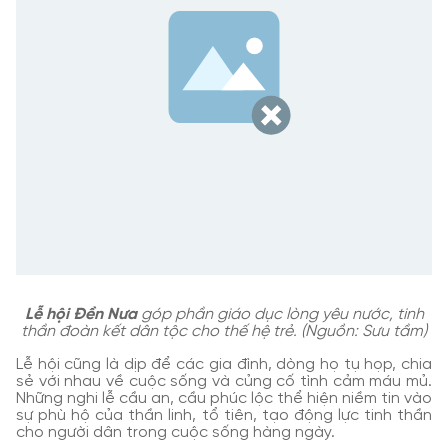
Lễ hội Đền Nưa
góp phần giáo dục lòng yêu nước, tinh
thần đoàn kết dân tộc cho thế hệ trẻ. (Nguồn: Sưu tầm)
Lễ hội cũng là dịp để các gia đình, dòng họ tụ họp, chia
sẻ với nhau về cuộc sống và củng cố tình cảm máu mủ.
Những nghi lễ cầu an, cầu phúc lộc thể hiện niềm tin vào
sự phù hộ của thần linh, tổ tiên, tạo động lực tinh thần
cho người dân trong cuộc sống hàng ngày.