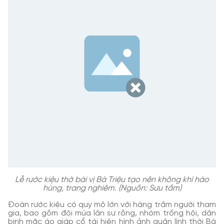
Lễ rước kiệu thờ bài vị Bà Triệu tạo nên không khí hào
hùng, trang nghiêm. (Nguồn: Sưu tầm)
Đoàn rước kiệu có quy mô lớn với hàng trăm người tham
gia, bao gồm đội múa lân sư rồng, nhóm trống hội, dân
binh mặc áo giáp cổ tái hiện hình ảnh quân lính thời Bà