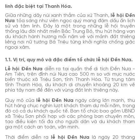
linh đặc biệt tại Thanh Hóa.
Giữa những dãy núi xanh thẳm của xứ Thanh,
lễ hội Đền
Nưa
tỏa sáng như viên ngọc quý mang đậm dấu ấn lịch
sử và tâm linh. Đây là một trong những lễ hội truyền
thống lâu đời nhất miền Bắc Trung Bộ, thu hút hàng vạn
du khách hành hương mỗi năm về với mảnh đất thiêng
liêng nơi nữ tướng Bà Triệu từng khởi nghĩa chống giặc
ngoại xâm.
1.1. Vị trí, quy mô và đặc điểm tổ chức lễ hội Đền Nưa.
Lễ hội Đền Nưa
diễn ra tại quần thể di tích Đền Nưa -
Am Tiên, trên đỉnh núi Nưa cao 500 m so với mực nước
biển thuộc xã Triệu Sơn, tỉnh Thanh Hóa. Từ trung tâm
tỉnh Thanh Hóa, du khách di chuyển khoảng 20 km về
phía tây nam để đến với vùng đất linh thiêng này.
Quy mô của
lễ hội Đền Nưa
ngày càng lớn mạnh, thu
hút hàng chục nghìn lượt khách tham dự mỗi năm, trong
đó có cả du khách quốc tế. Ban tổ chức bao gồm UBND
xã Triệu Sơn phối hợp với các phòng ban chuyên môn,
tạo điều kiện tối đa cho người dân và du khách tham
gia một cách an toàn, văn minh.
Thời điểm diễn ra
lễ hội Đền Nưa
là ngày 20 tháng