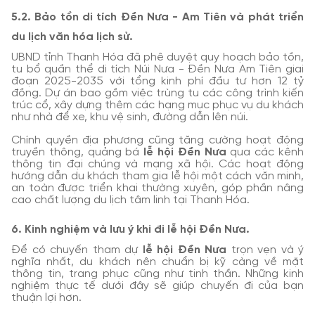
5.2. Bảo tồn di tích Đền Nưa - Am Tiên và phát triển
du lịch văn hóa lịch sử.
UBND tỉnh Thanh Hóa đã phê duyệt quy hoạch bảo tồn,
tu bổ quần thể di tích Núi Nưa - Đền Nưa Am Tiên giai
đoạn 2025-2035 với tổng kinh phí đầu tư hơn 12 tỷ
đồng. Dự án bao gồm việc trùng tu các công trình kiến
trúc cổ, xây dựng thêm các hạng mục phục vụ du khách
như nhà để xe, khu vệ sinh, đường dẫn lên núi.
Chính quyền địa phương cũng tăng cường hoạt động
truyền thông, quảng bá
lễ hội Đền Nưa
qua các kênh
thông tin đại chúng và mạng xã hội. Các hoạt động
hướng dẫn du khách tham gia lễ hội một cách văn minh,
an toàn được triển khai thường xuyên, góp phần nâng
cao chất lượng du lịch tâm linh tại Thanh Hóa.
6. Kinh nghiệm và lưu ý khi đi lễ hội Đền Nưa.
Để có chuyến tham dự
lễ hội Đền Nưa
trọn vẹn và ý
nghĩa nhất, du khách nên chuẩn bị kỹ càng về mặt
thông tin, trang phục cũng như tinh thần. Những kinh
nghiệm thực tế dưới đây sẽ giúp chuyến đi của bạn
thuận lợi hơn.