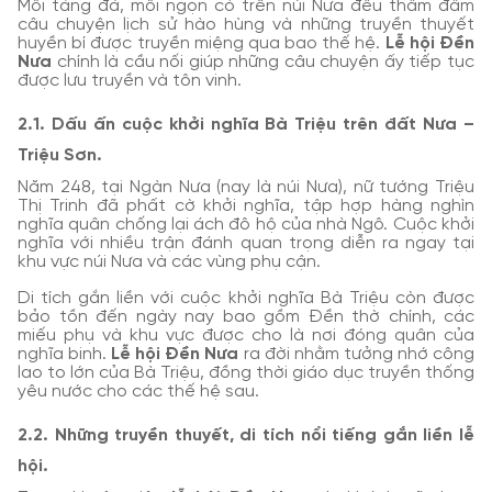
Mỗi tảng đá, mỗi ngọn cỏ trên núi Nưa đều thấm đẫm
câu chuyện lịch sử hào hùng và những truyền thuyết
huyền bí được truyền miệng qua bao thế hệ.
Lễ hội Đền
Nưa
chính là cầu nối giúp những câu chuyện ấy tiếp tục
được lưu truyền và tôn vinh.
2.1. Dấu ấn cuộc khởi nghĩa Bà Triệu trên đất Nưa –
Triệu Sơn.
Năm 248, tại Ngàn Nưa (nay là núi Nưa), nữ tướng Triệu
Thị Trinh đã phất cờ khởi nghĩa, tập hợp hàng nghìn
nghĩa quân chống lại ách đô hộ của nhà Ngô. Cuộc khởi
nghĩa với nhiều trận đánh quan trọng diễn ra ngay tại
khu vực núi Nưa và các vùng phụ cận.
Di tích gắn liền với cuộc khởi nghĩa Bà Triệu còn được
bảo tồn đến ngày nay bao gồm Đền thờ chính, các
miếu phụ và khu vực được cho là nơi đóng quân của
nghĩa binh.
Lễ hội Đền Nưa
ra đời nhằm tưởng nhớ công
lao to lớn của Bà Triệu, đồng thời giáo dục truyền thống
yêu nước cho các thế hệ sau.
2.2. Những truyền thuyết, di tích nổi tiếng gắn liền lễ
hội.