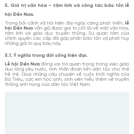
5. Giá trị văn hóa – tâm linh và công tác bảo tồn lễ
hội Đền Nưa.
Trong bối cảnh xã hội hiện đại ngày càng phát triển,
lễ
hội Đền Nưa
vẫn giữ được giá trị cốt lõi về mặt văn hóa,
tâm linh và giáo dục truyền thống. Sự quan tâm của
chính quyền các cấp đã góp phần bảo tồn và phát huy
những giá trị quý báu này.
5.1. Ý nghĩa trong đời sống hiện đại.
Lễ hội Đền Nưa
đóng vai trò quan trọng trong việc giáo
dục lòng yêu nước, tinh thần đoàn kết dân tộc cho thế
hệ trẻ. Qua những câu chuyện về cuộc khởi nghĩa của
Bà Triệu, các em học sinh, sinh viên hiểu thêm về truyền
thống anh hùng của dân tộc Việt Nam.