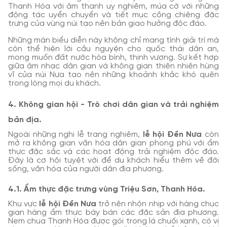
Thanh Hóa với âm thanh uy nghiêm, múa cờ với những
động tác uyển chuyển và tiết mục cồng chiêng đặc
trưng của vùng núi tạo nên bản giao hưởng độc đáo.
Những màn biểu diễn này không chỉ mang tính giải trí mà
còn thể hiện lời cầu nguyện cho quốc thái dân an,
mong muốn đất nước hòa bình, thịnh vượng. Sự kết hợp
giữa âm nhạc dân gian và không gian thiên nhiên hùng
vĩ của núi Nưa tạo nên những khoảnh khắc khó quên
trong lòng mọi du khách.
4. Không gian hội - Trò chơi dân gian và trải nghiệm
bản địa.
Ngoài những nghi lễ trang nghiêm,
lễ hội Đền Nưa
còn
mở ra không gian văn hóa dân gian phong phú với ẩm
thực đặc sắc và các hoạt động trải nghiệm độc đáo.
Đây là cơ hội tuyệt vời để du khách hiểu thêm về đời
sống, văn hóa của người dân địa phương.
4.1. Ẩm thực đặc trưng vùng Triệu Sơn, Thanh Hóa.
Khu vực
lễ hội Đền Nưa
trở nên nhộn nhịp với hàng chục
gian hàng ẩm thực bày bán các đặc sản địa phương.
Nem chua Thanh Hóa được gói trong lá chuối xanh, có vị