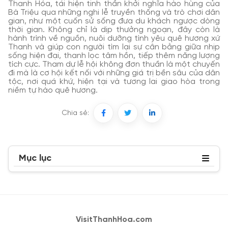
Thanh Hóa, tái hiện tinh thần khởi nghĩa hào hùng của
Bà Triệu qua những nghi lễ truyền thống và trò chơi dân
gian, như một cuốn sử sống đưa du khách ngược dòng
thời gian. Không chỉ là dịp thưởng ngoạn, đây còn là
hành trình về nguồn, nuôi dưỡng tình yêu quê hương xứ
Thanh và giúp con người tìm lại sự cân bằng giữa nhịp
sống hiện đại, thanh lọc tâm hồn, tiếp thêm năng lượng
tích cực. Tham dự lễ hội không đơn thuần là một chuyến
đi mà là cơ hội kết nối với những giá trị bền sâu của dân
tộc, nơi quá khứ, hiện tại và tương lai giao hòa trong
niềm tự hào quê hương.
Chia sẻ:
Mục lục
VisitThanhHoa.com