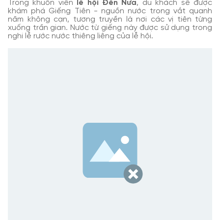
Trong khuôn viên
lễ hội Đền Nưa
, du khách sẽ được
khám phá Giếng Tiên - nguồn nước trong vắt quanh
năm không cạn, tương truyền là nơi các vị tiên từng
xuống trần gian. Nước từ giếng này được sử dụng trong
nghi lễ rước nước thiêng liêng của lễ hội.