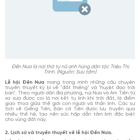
Đền Nưa là nơi thờ tự nữ anh hùng dân tộc Triệu Thị
Trinh. (Nguồn: Sưu tầm)
Lễ hội Đền Nưa
mang trong mình những câu chuyện
truyền thuyết kỳ bí về "đất thiêng" và "huyệt đạo trời
ban". Theo người dân địa phương, núi Nưa và Am Tiên từ
xa xưa được coi là nơi kết tụ linh khí trời đất, là điểm
giao thoa giữa thế giới con người và thần linh. Các sự
tích về Giếng Tiên, Bàn cờ Tiên được lưu truyền qua
nhiều thế hệ, tạo nên sức hấp dẫn tâm linh đặc biệt
cho vùng đất này.
2. Lịch sử và truyền thuyết về lễ hội Đền Nưa.