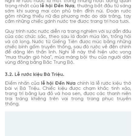
Nghi lễ rước nước là một trong những hoạt động quan
trọng nhất của
lễ hội Đền Nưa
, thường bắt đầu từ sáng
sớm khi sương mai còn phủ trên đỉnh núi. Đoàn rước
gồm những thiếu nữ địa phương mặc áo dài trắng, tay
cầm những chiếc gánh nước tre được trang trí hoa tươi.
Quy trình rước nước diễn ra trang nghiêm với sự dẫn đầu
của các chức sắc, theo sau là đoàn múa lân, trống hội
và cờ lọng. Nước từ Giếng Tiên được múc bằng những
chiếc bình gốm truyền thống, sau đó rước về đền chính
để dâng lên thần linh. Nghi lễ này thể hiện ước vọng
"mưa thuận gió hòa", mùa màng bội thu của người dân
vùng đồng bằng Bắc Trung Bộ.
3.2. Lễ rước kiệu Bà Triệu.
Điểm nhấn của
lễ hội Đền Nưa
chính là lễ rước kiệu thờ
bài vị Bà Triệu. Chiếc kiệu được chạm khắc tinh xảo,
trang trí bằng lụa đỏ và hoa sen, được các thanh niên
trai tráng khiêng trên vai trong trang phục truyền
thống.