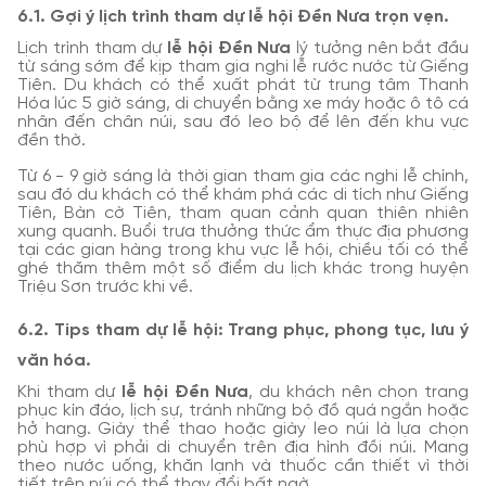
6.1. Gợi ý lịch trình tham dự lễ hội Đền Nưa trọn vẹn.
Lịch trình tham dự
lễ hội Đền Nưa
lý tưởng nên bắt đầu
từ sáng sớm để kịp tham gia nghi lễ rước nước từ Giếng
Tiên. Du khách có thể xuất phát từ trung tâm Thanh
Hóa lúc 5 giờ sáng, di chuyển bằng xe máy hoặc ô tô cá
nhân đến chân núi, sau đó leo bộ để lên đến khu vực
đền thờ.
Từ 6 - 9 giờ sáng là thời gian tham gia các nghi lễ chính,
sau đó du khách có thể khám phá các di tích như Giếng
Tiên, Bàn cờ Tiên, tham quan cảnh quan thiên nhiên
xung quanh. Buổi trưa thưởng thức ẩm thực địa phương
tại các gian hàng trong khu vực lễ hội, chiều tối có thể
ghé thăm thêm một số điểm du lịch khác trong huyện
Triệu Sơn trước khi về.
6.2. Tips tham dự lễ hội: Trang phục, phong tục, lưu ý
văn hóa.
Khi tham dự
lễ hội Đền Nưa
, du khách nên chọn trang
phục kín đáo, lịch sự, tránh những bộ đồ quá ngắn hoặc
hở hang. Giày thể thao hoặc giày leo núi là lựa chọn
phù hợp vì phải di chuyển trên địa hình đồi núi. Mang
theo nước uống, khăn lạnh và thuốc cần thiết vì thời
tiết trên núi có thể thay đổi bất ngờ.