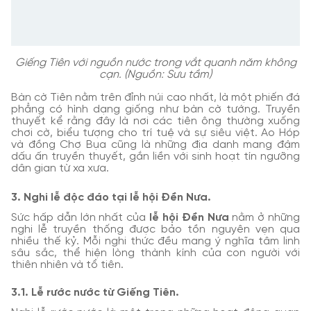
Giếng Tiên với nguồn nước trong vắt quanh năm không
cạn. (Nguồn: Sưu tầm)
Bàn cờ Tiên nằm trên đỉnh núi cao nhất, là một phiến đá
phẳng có hình dạng giống như bàn cờ tướng. Truyền
thuyết kể rằng đây là nơi các tiên ông thường xuống
chơi cờ, biểu tượng cho trí tuệ và sự siêu việt. Ao Hóp
và đồng Chợ Bụa cũng là những địa danh mang đậm
dấu ấn truyền thuyết, gắn liền với sinh hoạt tín ngưỡng
dân gian từ xa xưa.
3. Nghi lễ độc đáo tại lễ hội Đền Nưa.
Sức hấp dẫn lớn nhất của
lễ hội Đền Nưa
nằm ở những
nghi lễ truyền thống được bảo tồn nguyên vẹn qua
nhiều thế kỷ. Mỗi nghi thức đều mang ý nghĩa tâm linh
sâu sắc, thể hiện lòng thành kính của con người với
thiên nhiên và tổ tiên.
3.1. Lễ rước nước từ Giếng Tiên.