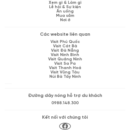
Xem gì & Làm gì
Lễ hội & Sự kiện
Ăn uống
Mua sắm
Nơi ở
Các website liên quan
Visit Phú Quốc
Visit Cát Bà
Visit Đà Nẵng
Visit Ninh Bình
Visit Quảng Ninh
Visit Sa Pa
Visit Thanh Hoá
Visit Vũng Tàu
Núi Bà Tây Ninh
Đường dây nóng hỗ trợ du khách
0988.148.300
Kết nối với chúng tôi