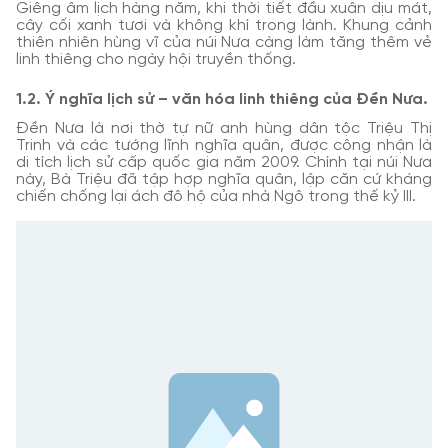
Giêng âm lịch hàng năm, khi thời tiết đầu xuân dịu mát,
cây cối xanh tươi và không khí trong lành. Khung cảnh
thiên nhiên hùng vĩ của núi Nưa càng làm tăng thêm vẻ
linh thiêng cho ngày hội truyền thống.
1.2. Ý nghĩa lịch sử – văn hóa linh thiêng của Đền Nưa.
Đền Nưa là nơi thờ tự nữ anh hùng dân tộc Triệu Thị
Trinh và các tướng lĩnh nghĩa quân, được công nhận là
di tích lịch sử cấp quốc gia năm 2009. Chính tại núi Nưa
này, Bà Triệu đã tập hợp nghĩa quân, lập căn cứ kháng
chiến chống lại ách đô hộ của nhà Ngô trong thế kỷ III.