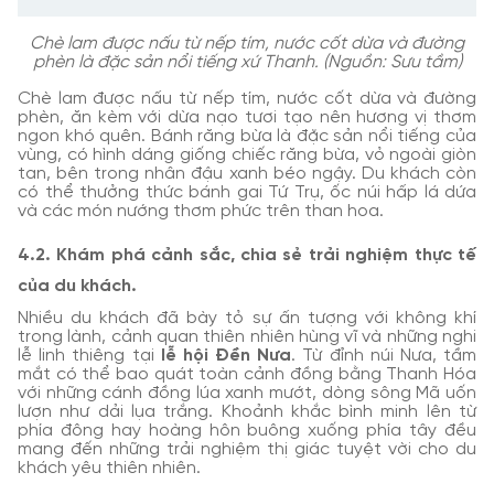
Chè lam được nấu từ nếp tím, nước cốt dừa và đường
phèn là đặc sản nổi tiếng xứ Thanh. (Nguồn: Sưu tầm)
Chè lam được nấu từ nếp tím, nước cốt dừa và đường
phèn, ăn kèm với dừa nạo tươi tạo nên hương vị thơm
ngon khó quên. Bánh răng bừa là đặc sản nổi tiếng của
vùng, có hình dáng giống chiếc răng bừa, vỏ ngoài giòn
tan, bên trong nhân đậu xanh béo ngậy. Du khách còn
có thể thưởng thức bánh gai Tứ Trụ, ốc núi hấp lá dứa
và các món nướng thơm phức trên than hoa.
4.2. Khám phá cảnh sắc, chia sẻ trải nghiệm thực tế
của du khách.
Nhiều du khách đã bày tỏ sự ấn tượng với không khí
trong lành, cảnh quan thiên nhiên hùng vĩ và những nghi
lễ linh thiêng tại
lễ hội Đền Nưa
. Từ đỉnh núi Nưa, tầm
mắt có thể bao quát toàn cảnh đồng bằng Thanh Hóa
với những cánh đồng lúa xanh mướt, dòng sông Mã uốn
lượn như dải lụa trắng. Khoảnh khắc bình minh lên từ
phía đông hay hoàng hôn buông xuống phía tây đều
mang đến những trải nghiệm thị giác tuyệt vời cho du
khách yêu thiên nhiên.