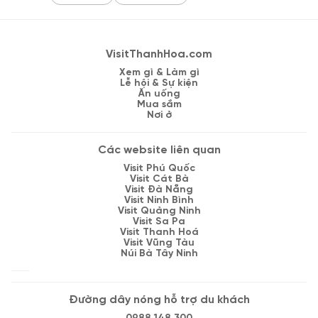
VisitThanhHoa.com
Xem gì & Làm gì
Lễ hội & Sự kiện
Ăn uống
Mua sắm
Nơi ở
Các website liên quan
Visit Phú Quốc
Visit Cát Bà
Visit Đà Nẵng
Visit Ninh Bình
Visit Quảng Ninh
Visit Sa Pa
Visit Thanh Hoá
Visit Vũng Tàu
Núi Bà Tây Ninh
Đường dây nóng hỗ trợ du khách