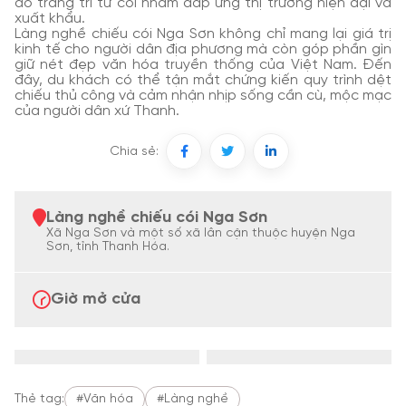
đồ trang trí từ cói nhằm đáp ứng thị trường hiện đại và
xuất khẩu.
Làng nghề chiếu cói Nga Sơn không chỉ mang lại giá trị
kinh tế cho người dân địa phương mà còn góp phần gìn
giữ nét đẹp văn hóa truyền thống của Việt Nam. Đến
đây, du khách có thể tận mắt chứng kiến quy trình dệt
chiếu thủ công và cảm nhận nhịp sống cần cù, mộc mạc
của người dân xứ Thanh.
Chia sẻ:
Làng nghề chiếu cói Nga Sơn
Xã Nga Sơn và một số xã lân cận thuộc huyện Nga
Sơn, tỉnh Thanh Hóa.
Giờ mở cửa
Thẻ tag:
#Văn hóa
#Làng nghề