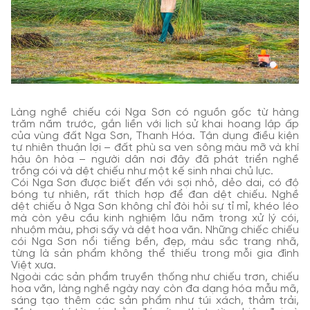
Làng nghề chiếu cói Nga Sơn có nguồn gốc từ hàng
trăm năm trước, gắn liền với lịch sử khai hoang lập ấp
của vùng đất Nga Sơn, Thanh Hóa. Tận dụng điều kiện
tự nhiên thuận lợi – đất phù sa ven sông màu mỡ và khí
hậu ôn hòa – người dân nơi đây đã phát triển nghề
trồng cói và dệt chiếu như một kế sinh nhai chủ lực.
Cói Nga Sơn được biết đến với sợi nhỏ, dẻo dai, có độ
bóng tự nhiên, rất thích hợp để đan dệt chiếu. Nghề
dệt chiếu ở Nga Sơn không chỉ đòi hỏi sự tỉ mỉ, khéo léo
mà còn yêu cầu kinh nghiệm lâu năm trong xử lý cói,
nhuộm màu, phơi sấy và dệt hoa văn. Những chiếc chiếu
cói Nga Sơn nổi tiếng bền, đẹp, màu sắc trang nhã,
từng là sản phẩm không thể thiếu trong mỗi gia đình
Việt xưa.
Ngoài các sản phẩm truyền thống như chiếu trơn, chiếu
hoa văn, làng nghề ngày nay còn đa dạng hóa mẫu mã,
sáng tạo thêm các sản phẩm như túi xách, thảm trải,