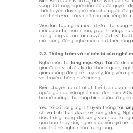
Ninh Bình (Nam Định cũ) di chuyển đến xứ 
vùng đất này, người dẫn đầu đã quyết đị
thời truyền dạy nghề mộc cho người địa 
trở thành Đạt Tài và dần dà nổi tiếng là 
Việc lan tỏa nghề mộc từ Đạt Tài sang H
mối quan hệ hôn nhân, giao thương, học 
trong làng và tận tâm truyền đạt kỹ thuật
một cộng đồng nghề mộc phát triển rộng r
2.2. Thăng trầm và sự bền bỉ của nghề 
Nghề mộc tại
làng mộc Đạt Tài
đã đi qua
giai đoạn vì nhiều lý do khách quan, ngh
giảm xuống đáng kể. Tuy vậy, lòng yêu ng
với truyền thống quê hương.
Biến chuyển rõ rệt nhất thể hiện qua nh
người gắn bó với nghề mộc, đến năm 2014
hộ mở xưởng, thu nhập bình quân từ nghề 
Yếu tố cốt lõi giữ gìn truyền thống tại
làn
chí và tinh thần đoàn kết cộng đồng. Ngh
đặc trưng trong đời sống văn hóa, là ngu
qua bao thay đổi, nghề mộc vẫn giữ nét 
các thế hệ nghệ nhân trong làng.