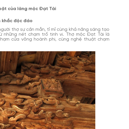
bật của làng mộc Đạt Tài
m khắc độc đáo
người thợ sự cần mẫn, tỉ mỉ cùng khả năng sáng tạo
 những nét chạm trổ tinh vi. Thợ mộc Đạt Tài là
chạm cửa võng hoành phi, cùng nghệ thuật chạm