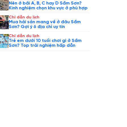
Nên ở bãi A, B, C hay D Sầm Sơn?
Kinh nghiệm chọn khu vực ở phù hợp
Chỉ dẫn du lịch
Mua hải sản mang về ở đâu Sầm
Sơn? Gợi ý 6 địa chỉ uy tín
Chỉ dẫn du lịch
Trẻ em dưới 10 tuổi chơi gì ở Sầm
Sơn? Top trải nghiệm hấp dẫn