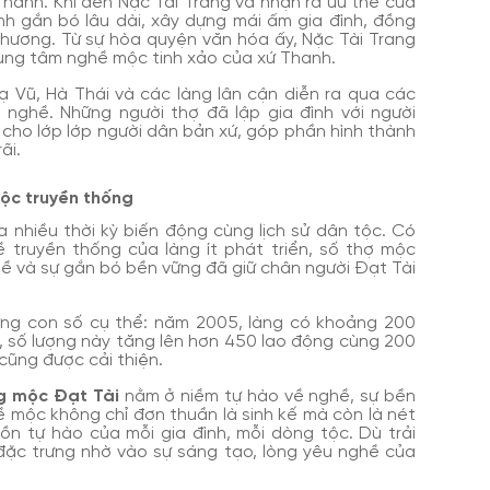
Thanh. Khi đến Nặc Tài Trang và nhận ra ưu thế của
nh gắn bó lâu dài, xây dựng mái ấm gia đình, đồng
phương. Từ sự hòa quyện văn hóa ấy, Nặc Tài Trang
trung tâm nghề mộc tinh xảo của xứ Thanh.
ạ Vũ, Hà Thái và các làng lân cận diễn ra qua các
nghề. Những người thợ đã lập gia đình với người
 cho lớp lớp người dân bản xứ, góp phần hình thành
ãi.
mộc truyền thống
 nhiều thời kỳ biến động cùng lịch sử dân tộc. Có
ề truyền thống của làng ít phát triển, số thợ mộc
hề và sự gắn bó bền vững đã giữ chân người Đạt Tài
ững con số cụ thể: năm 2005, làng có khoảng 200
, số lượng này tăng lên hơn 450 lao động cùng 200
cũng được cải thiện.
g mộc Đạt Tài
nằm ở niềm tự hào về nghề, sự bền
ề mộc không chỉ đơn thuần là sinh kế mà còn là nét
ồn tự hào của mỗi gia đình, mỗi dòng tộc. Dù trải
đặc trưng nhờ vào sự sáng tạo, lòng yêu nghề của