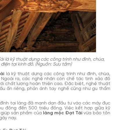
 là kỹ thuật dựng các công trình như đình, chùa,
điện tại kinh đô. (Nguồn: Sưu tầm)
ài
là kỹ thuật dựng các công trình như đình, chùa,
. Ngoài ra, các nghệ nhân còn chế tác tinh xảo đồ
 với chất lượng hoàn thiện cao. Đặc biệt, nghệ thuật
dấu ấn riêng, phản ánh tay nghề cũng như gu thẩm
 đình tại làng đã mạnh dạn đầu tư vào các máy đục
iệu đồng đến 500 triệu đồng. Việc kết hợp giữa kỹ
i giúp sản phẩm của
làng mộc Đạt Tài
vừa bảo tồn
ngày nay.