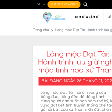
VI
MUA VÉ SUN WORLD
XEM GÌ & LÀM GÌ
LỄ
Trang chủ
Làng mộc Đạt Tài: Hành trình lưu 
Làng mộc Đạt Tài:
Hành trình lưu giữ ng
Ẩm thực Địa phương
Điểm đến yêu thích
Về Thanh Hóa
Đi đến Thanh Hóa
Nghệ thuật
Di c
Gi
Địa điểm ăn uống
T
mộc tinh hoa xứ Tha
BÀI ĐĂNG NGÀY 26 THÁNG 11, 20
Làng mộc Đạt Tài, nơi âm vang của
tiếng đục, tiếng đẽo đã đồng hành
cùng người dân suốt hơn năm thế kỷ, l
vùng đất kết tinh truyền thống chế tá
gỗ nổi bật của xứ Thanh. Khi đặt chân