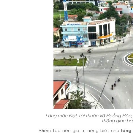
Làng mộc Đạt Tài thuộc xã Hoằng Hóa, l
thống giàu bả
Điểm tạo nên giá trị riêng biệt cho
làng