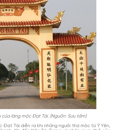
h của làng mộc Đạt Tài. (Nguồn: Sưu tầm)
c Đạt Tài diễn ra khi những người thợ mộc từ Ý Yên,