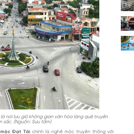
à nơi lưu giữ không gian văn hóa làng quê truyền
n sắc. (Nguồn: Sưu tầm)
 mộc Đạt Tài
chính là nghề mộc truyền thống với