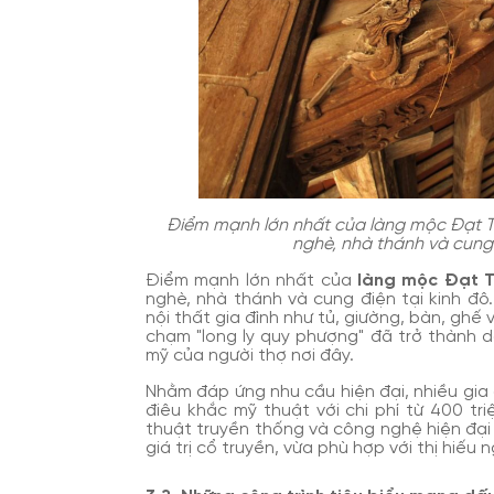
Điểm mạnh lớn nhất của làng mộc Đạt Tài
nghè, nhà thánh và cung 
Điểm mạnh lớn nhất của
làng mộc Đạt T
nghè, nhà thánh và cung điện tại kinh đô
nội thất gia đình như tủ, giường, bàn, ghế
chạm "long ly quy phượng" đã trở thành 
mỹ của người thợ nơi đây.
Nhằm đáp ứng nhu cầu hiện đại, nhiều gia
điêu khắc mỹ thuật với chi phí từ 400 tr
thuật truyền thống và công nghệ hiện đạ
giá trị cổ truyền, vừa phù hợp với thị hiếu 