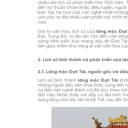
chiều dài lịch sử phát triển hơn 500 năm. 
đến kỹ thuật chạm khắc điêu luyện, người
bàn tay tài hoa của các nghệ nhân không
còn cho ra đời nhiều sản phẩm nội thất nh
cao.
Giá trị văn hóa, lịch sử của
làng mộc Đạt
Bắc Trung Bộ, từ đó lan tỏa đến các làng
công trình kiến trúc mang dấu ấn Đạt Tà
làm giàu thêm kho tàng di sản văn hóa củ
2. Lịch sử hình thành và phát triển của l
2.1. Làng mộc Đạt Tài, nguồn gốc và dấu 
Lịch sử hình thành
làng mộc Đạt Tài
khởi
những người đầu tiên khai thác vùng đất này
cư dân làm nghề đánh cá đã dọc theo sôn
đất này. Nhận thấy nơi đây có địa hình thấ
dựng làng xóm lấy tên là Kẻ Trể, sau đổi th