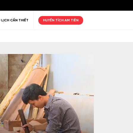
 LỊCH CẦN THIẾT
HUYỀN TÍCH AM TIÊN
ư giãn
Thiên nhiên
Golf