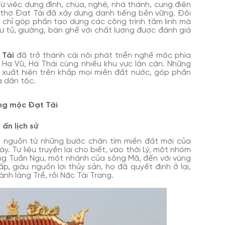
Từ việc dựng đình, chùa, nghè, nhà thánh, cung điện
 thợ Đạt Tài đã xây dựng danh tiếng bền vững. Đôi
 chỉ góp phần tạo dựng các công trình tâm linh mà
ư tủ, giường, bàn ghế với chất lượng được đánh giá
 Tài
đã trở thành cái nôi phát triển nghề mộc phía
 Hạ Vũ, Hà Thái cùng nhiều khu vực lân cận. Những
i xuất hiện trên khắp mọi miền đất nước, góp phần
a dân tộc.
àng mộc Đạt Tài
ấn lịch sử
 nguồn từ những bước chân tìm miền đất mới của
. Tư liệu truyền lại cho biết, vào thời Lý, một nhóm
g Tuần Ngu, một nhánh của sông Mã, đến với vùng
p, giàu nguồn lợi thủy sản, họ đã quyết định ở lại,
ành làng Trể, rồi Nặc Tài Trang.