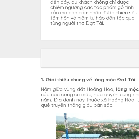
đến đây, du khách không chỉ được
chiêm ngưỡng các tác phẩm gỗ tinh
xảo mà còn cảm nhận được chiều sâu
tâm hồn và niềm tự hào dân tộc qua
từng người thợ Đạt Tài.
1. Giới thiệu chung về làng mộc Đạt Tài
Nằm giữa vùng đất Hoằng Hóa,
làng mộc
của các công cụ mộc, hòa quyện cùng nhị
năm. Địa danh này thuộc xã Hoằng Hóa, tỉ
quê truyền thống giàu bản sắc.