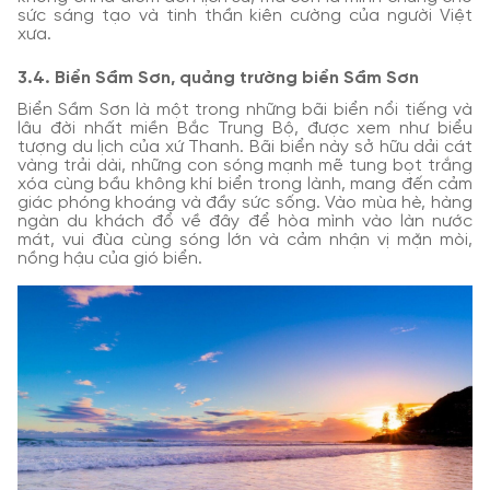
sức sáng tạo và tinh thần kiên cường của người Việt
xưa.
3.4. Biển Sầm Sơn, quảng trường biển Sầm Sơn
Biển Sầm Sơn là một trong những bãi biển nổi tiếng và
lâu đời nhất miền Bắc Trung Bộ, được xem như biểu
tượng du lịch của xứ Thanh. Bãi biển này sở hữu dải cát
vàng trải dài, những con sóng mạnh mẽ tung bọt trắng
xóa cùng bầu không khí biển trong lành, mang đến cảm
giác phóng khoáng và đầy sức sống. Vào mùa hè, hàng
ngàn du khách đổ về đây để hòa mình vào làn nước
mát, vui đùa cùng sóng lớn và cảm nhận vị mặn mòi,
nồng hậu của gió biển.