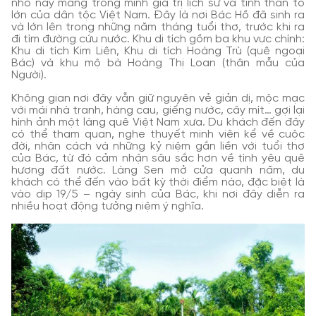
nhỏ này mang trong mình giá trị lịch sử và tinh thần to
lớn của dân tộc Việt Nam. Đây là nơi Bác Hồ đã sinh ra
và lớn lên trong những năm tháng tuổi thơ, trước khi ra
đi tìm đường cứu nước. Khu di tích gồm ba khu vực chính:
Khu di tích Kim Liên, Khu di tích Hoàng Trù (quê ngoại
Bác) và khu mộ bà Hoàng Thị Loan (thân mẫu của
Người).
Không gian nơi đây vẫn giữ nguyên vẻ giản dị, mộc mạc
với mái nhà tranh, hàng cau, giếng nước, cây mít… gợi lại
hình ảnh một làng quê Việt Nam xưa. Du khách đến đây
có thể tham quan, nghe thuyết minh viên kể về cuộc
đời, nhân cách và những kỷ niệm gắn liền với tuổi thơ
của Bác, từ đó cảm nhận sâu sắc hơn về tình yêu quê
hương đất nước. Làng Sen mở cửa quanh năm, du
khách có thể đến vào bất kỳ thời điểm nào, đặc biệt là
vào dịp 19/5 – ngày sinh của Bác, khi nơi đây diễn ra
nhiều hoạt động tưởng niệm ý nghĩa.