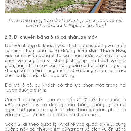
Di chuyển bằng tàu hỏa là phương án an toàn và tiết
kiệm cho du khách. (Nguồn: Sưu tầm)
2.3. Di chuyển bằng ô tô cá nhân, xe máy
Đối với những du khách yêu thích sự chủ động và muốn
tự mình khám phá cung đường
Vinh đến Thanh Hóa
,
việc di chuyển bằng ô tô cá nhân hoặc xe máy là lựa
chọn vô cùng thú vị. Không chỉ giúp linh hoạt về thời
gian, hành trình này còn mang đến cơ hội chiêm ngưỡng
khung cảnh miền Trung nên thơ và dừng chân tại nhiều
điểm du lịch hấp dẫn dọc đường.
Đối với ô tô, du khách có thể lựa chọn một trong hai
tuyến đường chính:
Cách 1: di chuyển qua cao tốc CT01 kết hợp quốc lộ
48C, tuyến này có đường rộng, bằng phẳng, giúp rút
ngắn thời gian di chuyển và đảm bảo an toàn, phù hợp
với những ai ưu tiên tốc độ và sự thuận tiện.
Cách 2: đi theo quốc lộ 1A rồi rẽ vào quốc lộ 48C, cung
đường này có nhiều điểm dừng nghỉ và dịch vụ ăn uống