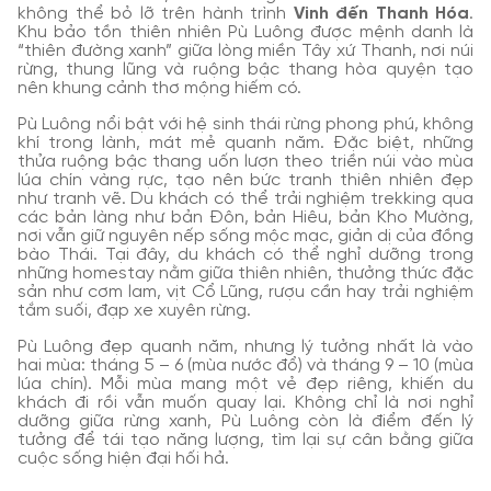
không thể bỏ lỡ trên hành trình
Vinh đến Thanh Hóa
.
Khu bảo tồn thiên nhiên Pù Luông được mệnh danh là
“thiên đường xanh” giữa lòng miền Tây xứ Thanh, nơi núi
rừng, thung lũng và ruộng bậc thang hòa quyện tạo
nên khung cảnh thơ mộng hiếm có.
Pù Luông nổi bật với hệ sinh thái rừng phong phú, không
khí trong lành, mát mẻ quanh năm. Đặc biệt, những
thửa ruộng bậc thang uốn lượn theo triền núi vào mùa
lúa chín vàng rực, tạo nên bức tranh thiên nhiên đẹp
như tranh vẽ. Du khách có thể trải nghiệm trekking qua
các bản làng như bản Đôn, bản Hiêu, bản Kho Mường,
nơi vẫn giữ nguyên nếp sống mộc mạc, giản dị của đồng
bào Thái. Tại đây, du khách có thể nghỉ dưỡng trong
những homestay nằm giữa thiên nhiên, thưởng thức đặc
sản như cơm lam, vịt Cổ Lũng, rượu cần hay trải nghiệm
tắm suối, đạp xe xuyên rừng.
Pù Luông đẹp quanh năm, nhưng lý tưởng nhất là vào
hai mùa: tháng 5 – 6 (mùa nước đổ) và tháng 9 – 10 (mùa
lúa chín). Mỗi mùa mang một vẻ đẹp riêng, khiến du
khách đi rồi vẫn muốn quay lại. Không chỉ là nơi nghỉ
dưỡng giữa rừng xanh, Pù Luông còn là điểm đến lý
tưởng để tái tạo năng lượng, tìm lại sự cân bằng giữa
cuộc sống hiện đại hối hả.