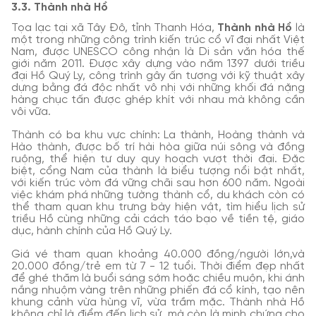
3.3. Thành nhà Hồ
Tọa lạc tại xã Tây Đô, tỉnh Thanh Hóa,
Thành nhà Hồ
là
một trong những công trình kiến trúc cổ vĩ đại nhất Việt
Nam, được UNESCO công nhận là Di sản văn hóa thế
giới năm 2011. Được xây dựng vào năm 1397 dưới triều
đại Hồ Quý Ly, công trình gây ấn tượng với kỹ thuật xây
dựng bằng đá độc nhất vô nhị với những khối đá nặng
hàng chục tấn được ghép khít với nhau mà không cần
vôi vữa.
Thành có ba khu vực chính: La thành, Hoàng thành và
Hào thành, được bố trí hài hòa giữa núi sông và đồng
ruộng, thể hiện tư duy quy hoạch vượt thời đại. Đặc
biệt, cổng Nam của thành là biểu tượng nổi bật nhất,
với kiến trúc vòm đá vững chãi sau hơn 600 năm. Ngoài
việc khám phá những tường thành cổ, du khách còn có
thể tham quan khu trưng bày hiện vật, tìm hiểu lịch sử
triều Hồ cùng những cải cách táo bạo về tiền tệ, giáo
dục, hành chính của Hồ Quý Ly.
Giá vé tham quan khoảng 40.000 đồng/người lớn,và
20.000 đồng/trẻ em từ 7 - 12 tuổi. Thời điểm đẹp nhất
để ghé thăm là buổi sáng sớm hoặc chiều muộn, khi ánh
nắng nhuộm vàng trên những phiến đá cổ kính, tạo nên
khung cảnh vừa hùng vĩ, vừa trầm mặc. Thành nhà Hồ
không chỉ là điểm đến lịch sử, mà còn là minh chứng cho