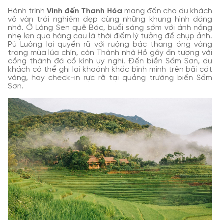
Hành trình
Vinh đến Thanh Hóa
mang đến cho du khách
vô vàn trải nghiệm đẹp cùng những khung hình đáng
nhớ. Ở Làng Sen quê Bác, buổi sáng sớm với ánh nắng
nhẹ len qua hàng cau là thời điểm lý tưởng để chụp ảnh.
Pù Luông lại quyến rũ với ruộng bậc thang óng vàng
trong mùa lúa chín, còn Thành nhà Hồ gây ấn tượng với
cổng thành đá cổ kính uy nghi. Đến biển Sầm Sơn, du
khách có thể ghi lại khoảnh khắc bình minh trên bãi cát
vàng, hay check-in rực rỡ tại quảng trường biển Sầm
Sơn.