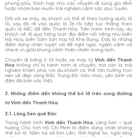
phong phú, thích hợp cho các chuyến đi cùng gia đình
hoặc nhóm bạn muốn trải nghiệm cảnh sắc dọc tuyến.
Đối với xe máy, du khách có thể đi theo hướng quốc lộ
1A, sau đó rẽ vào quốc lộ 36 rồi tiếp tục thẳng theo
quốc lộ 48C để đến Thanh Hóa. Trên hành trình này, du
khách sẽ đi qua hàng loạt địa điểm nổi tiếng như biển
Hải Hòa, biển Sầm Sơn hay hồ Khe Bung. Đây là những
điểm dừng chân tuyệt vời để nghỉ ngơi, ngắm cảnh và
check-in giữa khung cảnh thiên nhiên trong lành.
Chuyến đi bằng ô tô hoặc xe máy từ
Vinh đến Thanh
Hóa
không chỉ là hành trình di chuyển, mà còn là trải
nghiệm khám phá, nơi du khách có thể tận hưởng trọn
vẹn vẻ đẹp vùng Bắc Trung Bộ: mộc mạc, yên bình và
đậm đà bản sắc Việt.
3. Những điểm đến không thể bỏ lỡ trên cung đường
từ Vinh đến Thanh Hóa
3.1. Làng Sen quê Bác
Trong hành trình
Vinh đến Thanh Hóa
, Làng Sen – quê
hương Chủ tịch Hồ Chí Minh là điểm dừng chân không
thể bỏ lỡ. Nằm tại xã Kim Liên, tỉnh Nghệ An, ngôi làng