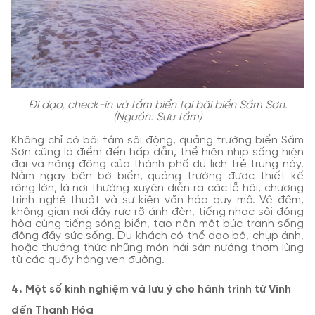
Đi dạo, check-in và tắm biển tại bãi biển Sầm Sơn.
(Nguồn: Sưu tầm)
Không chỉ có bãi tắm sôi động, quảng trường biển Sầm
Sơn cũng là điểm đến hấp dẫn, thể hiện nhịp sống hiện
đại và năng động của thành phố du lịch trẻ trung này.
Nằm ngay bên bờ biển, quảng trường được thiết kế
rộng lớn, là nơi thường xuyên diễn ra các lễ hội, chương
trình nghệ thuật và sự kiện văn hóa quy mô. Về đêm,
không gian nơi đây rực rỡ ánh đèn, tiếng nhạc sôi động
hòa cùng tiếng sóng biển, tạo nên một bức tranh sống
động đầy sức sống. Du khách có thể dạo bộ, chụp ảnh,
hoặc thưởng thức những món hải sản nướng thơm lừng
từ các quầy hàng ven đường.
4. Một số kinh nghiệm và lưu ý cho hành trình từ Vinh
đến Thanh Hóa