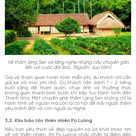
Về thăm làng Sen và lắng nghe những câu chuyện gắn
liền với cuộc đời Bác. (Nguồn: Sưu tầm)
Giá vé tham quan hoàn toàn miễn phí, du khách chỉ cần
gửi xe với mức phí nhỏ. Du khách nên dành 1 – 2 tiếng
buổi sáng để tham quan, chụp ảnh và thưởng thức
không gian thanh bình trước khi tiếp tục hành trình đến
Thanh Hóa. Một chuyến ghé thăm Làng Sen không chỉ là
hành trình về nguồn mà còn là cơ hội để mỗi người thêm
yêu mảnh đất và con người xứ Nghệ.
3.2. Khu bảo tồn thiên nhiên Pù Luông
Nếu bạn yêu thích vẻ đẹp nguyên sơ và khát khao tìm
về với thiên nhiên, thì Pù Luông chắc chắn là điểm đến