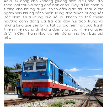
459.000 đồng cho khoang giường nằm điều hòa, tùy
theo loại tàu và hạng ghế bạn chọn. Đây là lựa chọn lý
tưởng cho những ai yêu thích cảm giác thư thái, được
ngắm nhìn khung cảnh miền Trung dọc tuyến đường sắt
Bắc Nam. Qua khung cửa sổ, du khách có thể chiêm
ngưỡng cánh đồng lúa trải dài, dãy núi trập trùng và
những làng quê yên bình, tất cả tạo nên một bức tranh
thiên nhiên dung dị nhưng đậm chất thơ, khiến chuyến
đi Vinh đến Thanh Hóa trở nên đáng nhớ hơn bao giờ
hết.