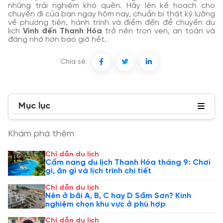
những trải nghiệm khó quên. Hãy lên kế hoạch cho
chuyến đi của bạn ngay hôm nay, chuẩn bị thật kỹ lưỡng
về phương tiện, hành trình và điểm đến để chuyến du
lịch
Vinh đến Thanh Hóa
trở nên trọn vẹn, an toàn và
đáng nhớ hơn bao giờ hết.
Chia sẻ:
Mục lục
Khám phá thêm
Chỉ dẫn du lịch
Cẩm nang du lịch Thanh Hóa tháng 9: Chơi
gì, ăn gì và lịch trình chi tiết
Chỉ dẫn du lịch
Nên ở bãi A, B, C hay D Sầm Sơn? Kinh
nghiệm chọn khu vực ở phù hợp
Chỉ dẫn du lịch