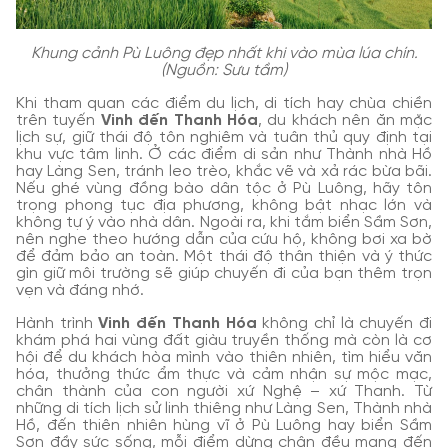
Khung cảnh Pù Luông đẹp nhất khi vào mùa lúa chín.
(Nguồn: Sưu tầm)
Khi tham quan các điểm du lịch, di tích hay chùa chiền
trên tuyến
Vinh đến Thanh Hóa
, du khách nên ăn mặc
lịch sự, giữ thái độ tôn nghiêm và tuân thủ quy định tại
khu vực tâm linh. Ở các điểm di sản như Thành nhà Hồ
hay Làng Sen, tránh leo trèo, khắc vẽ và xả rác bừa bãi.
Nếu ghé vùng đồng bào dân tộc ở Pù Luông, hãy tôn
trọng phong tục địa phương, không bật nhạc lớn và
không tự ý vào nhà dân. Ngoài ra, khi tắm biển Sầm Sơn,
nên nghe theo hướng dẫn của cứu hộ, không bơi xa bờ
để đảm bảo an toàn. Một thái độ thân thiện và ý thức
gìn giữ môi trường sẽ giúp chuyến đi của bạn thêm trọn
vẹn và đáng nhớ.
Hành trình
Vinh đến Thanh Hóa
không chỉ là chuyến đi
khám phá hai vùng đất giàu truyền thống mà còn là cơ
hội để du khách hòa mình vào thiên nhiên, tìm hiểu văn
hóa, thưởng thức ẩm thực và cảm nhận sự mộc mạc,
chân thành của con người xứ Nghệ – xứ Thanh. Từ
những di tích lịch sử linh thiêng như Làng Sen, Thành nhà
Hồ, đến thiên nhiên hùng vĩ ở Pù Luông hay biển Sầm
Sơn đầy sức sống, mỗi điểm dừng chân đều mang đến