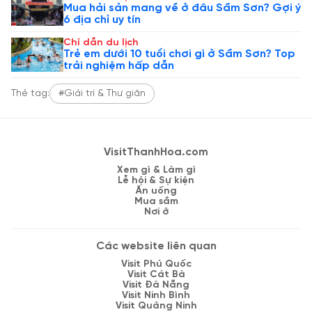
Mua hải sản mang về ở đâu Sầm Sơn? Gợi ý
6 địa chỉ uy tín
Chỉ dẫn du lịch
Trẻ em dưới 10 tuổi chơi gì ở Sầm Sơn? Top
trải nghiệm hấp dẫn
Thẻ tag:
#Giải trí & Thư giãn
VisitThanhHoa.com
Xem gì & Làm gì
Lễ hội & Sự kiện
Ăn uống
Mua sắm
Nơi ở
Các website liên quan
Visit Phú Quốc
Visit Cát Bà
Visit Đà Nẵng
Visit Ninh Bình
Visit Quảng Ninh