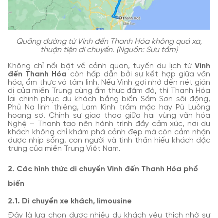
Quãng đường từ Vinh đến Thanh Hóa không quá xa,
thuận tiện di chuyển. (Nguồn: Sưu tầm)
Không chỉ nổi bật về cảnh quan, tuyến du lịch từ
Vinh
đến Thanh Hóa
còn hấp dẫn bởi sự kết hợp giữa văn
hóa, ẩm thực và tâm linh. Nếu Vinh gợi nhớ đến nét giản
dị của miền Trung cùng ẩm thực đậm đà, thì Thanh Hóa
lại chinh phục du khách bằng biển Sầm Sơn sôi động,
Phủ Na linh thiêng, Lam Kinh trầm mặc hay Pù Luông
hoang sơ. Chính sự giao thoa giữa hai vùng văn hóa
Nghệ – Thanh tạo nên hành trình đầy cảm xúc, nơi du
khách không chỉ khám phá cảnh đẹp mà còn cảm nhận
được nhịp sống, con người và tinh thần hiếu khách đặc
trưng của miền Trung Việt Nam.
2. Các hình thức di chuyển Vinh đến Thanh Hóa phổ
biến
2.1. Di chuyển xe khách, limousine
Đây là lựa chọn được nhiều du khách yêu thích nhờ sự