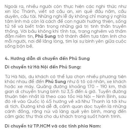
Ngoài ra, nhiều người còn thực hiện các nghi thức như
xin lộc Thánh, viết sớ cầu an, xin quẻ đầu năm, cầu
duyên, cầu tài. Những nghi lễ ấy không chỉ mang ý nghĩa
tâm linh mà còn là cách để con người hướng thiện, sống
tử tế và biết trân trọng những giá trị tinh thần truyền
thống. Với bầu không khí tĩnh tại, trang nghiêm và thấm
đẫm niềm tin,
Phủ Sung
trở thành điểm tựa tâm linh cho
mỗi người, nơi để lắng lòng, tìm lại sự bình yên giữa cuộc
sống bộn bề.
4. Hướng dẫn di chuyển đến Phủ Sung
Di chuyển từ Hà Nội đến Phủ Sung:
Từ Hà Nội, du khách có thể lựa chọn nhiều phương tiện
khác nhau để đến
Phủ Sung
như ô tô cá nhân, xe khách
hoặc xe máy. Quãng đường khoảng 170 - 190 km, thời
gian di chuyển trung bình từ 3,5 đến 4 giờ. Tuyến đường
thuận tiện nhất là theo cao tốc Hà Nội – Ninh Bình, sau
đó rẽ vào Quốc lộ 45 hướng về xã Như Thanh là tới khu
di tích. Đường khá dễ đi, cảnh quan dọc tuyến là những
cánh đồng, rặng núi và làng quê yên bình, mang đến
cảm giác thư thái cho du khách trong suốt hành trình.
Di chuyển từ TP.HCM và các tỉnh phía Nam: