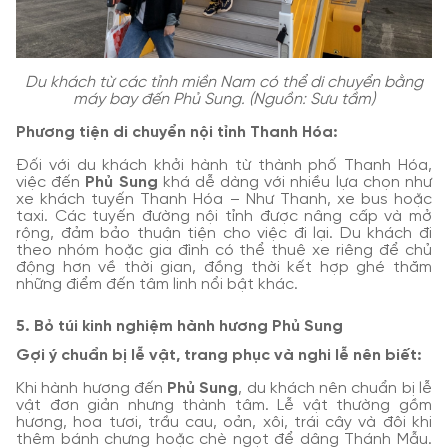
Du khách từ các tỉnh miền Nam có thể di chuyển bằng
máy bay đến Phủ Sung. (Nguồn: Sưu tầm)
Phương tiện di chuyển nội tỉnh Thanh Hóa:
Đối với du khách khởi hành từ thành phố Thanh Hóa,
việc đến
Phủ Sung
khá dễ dàng với nhiều lựa chọn như
xe khách tuyến Thanh Hóa – Như Thanh, xe bus hoặc
taxi. Các tuyến đường nội tỉnh được nâng cấp và mở
rộng, đảm bảo thuận tiện cho việc đi lại. Du khách đi
theo nhóm hoặc gia đình có thể thuê xe riêng để chủ
động hơn về thời gian, đồng thời kết hợp ghé thăm
những điểm đến tâm linh nổi bật khác.
5. Bỏ túi kinh nghiệm hành hương Phủ Sung
Gợi ý chuẩn bị lễ vật, trang phục và nghi lễ nên biết:
Khi hành hương đến
Phủ Sung
, du khách nên chuẩn bị lễ
vật đơn giản nhưng thành tâm. Lễ vật thường gồm
hương, hoa tươi, trầu cau, oản, xôi, trái cây và đôi khi
thêm bánh chưng hoặc chè ngọt để dâng Thánh Mẫu.