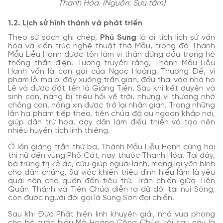
Thanh Hóa. (Nguồn: Sưu tầm)
1.2. Lịch sử hình thành và phát triển
Theo sử sách ghi chép,
Phủ Sung
là di tích lịch sử văn
hóa và kiến trúc nghệ thuật thờ Mẫu, trong đó Thánh
Mẫu Liễu Hạnh được tôn làm vị thần đứng đầu trong hệ
thống thần điện. Tương truyền rằng, Thánh Mẫu Liễu
Hạnh vốn là con gái của Ngọc Hoàng Thượng Đế, vì
phạm lỗi mà bị đày xuống trần gian, đầu thai vào nhà họ
Lê và được đặt tên là Giáng Tiên. Sau khi kết duyên và
sinh con, nàng bị triệu hồi về trời, nhưng vì thương nhớ
chồng con, nàng xin được trở lại nhân gian. Trong những
lần hạ phàm tiếp theo, tiên chúa đã du ngoạn khắp nơi,
giúp dân trừ họa, dạy dân làm điều thiện và tạo nên
nhiều huyền tích linh thiêng.
Ở lần giáng trần thứ ba, Thánh Mẫu Liễu Hạnh cùng hai
thị nữ đến vùng Phố Cát, nay thuộc Thanh Hóa. Tại đây,
bà trừng trị kẻ ác, cứu giúp người lành, mang lại yên bình
cho dân chúng. Sự việc khiến triều đình hiểu lầm là yêu
quái nên cho quân đến tiêu trừ. Trận chiến giữa Tiền
Quân Thánh và Tiên Chúa diễn ra dữ dội tại núi Sòng,
còn được người đời gọi là Sùng Sơn đại chiến.
Sau khi Đức Phật hiện linh khuyên giải, nhà vua phong
cho bà tước hiệu Mã Hoàng Công Chúa, rồi sau này là