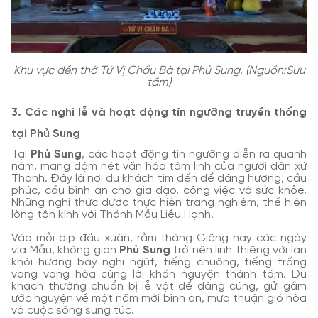
Khu vực đền thờ Tứ Vị Chầu Bà tại Phủ Sung. (Nguồn:Sưu
tầm)
3. Các nghi lễ và hoạt động tín ngưỡng truyền thống
tại Phủ Sung
Tại
Phủ Sung
, các hoạt động tín ngưỡng diễn ra quanh
năm, mang đậm nét văn hóa tâm linh của người dân xứ
Thanh. Đây là nơi du khách tìm đến để dâng hương, cầu
phúc, cầu bình an cho gia đạo, công việc và sức khỏe.
Những nghi thức được thực hiện trang nghiêm, thể hiện
lòng tôn kính với Thánh Mẫu Liễu Hạnh.
Vào mỗi dịp đầu xuân, rằm tháng Giêng hay các ngày
vía Mẫu, không gian
Phủ Sung
trở nên linh thiêng với làn
khói hương bay nghi ngút, tiếng chuông, tiếng trống
vang vọng hòa cùng lời khấn nguyện thành tâm. Du
khách thường chuẩn bị lễ vật để dâng cúng, gửi gắm
ước nguyện về một năm mới bình an, mưa thuận gió hòa
và cuộc sống sung túc.