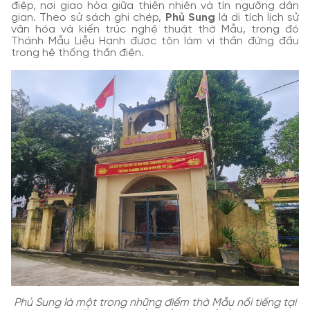
điệp, nơi giao hòa giữa thiên nhiên và tín ngưỡng dân
gian. Theo sử sách ghi chép,
Phủ Sung
là di tích lịch sử
văn hóa và kiến trúc nghệ thuật thờ Mẫu, trong đó
Thánh Mẫu Liễu Hạnh được tôn làm vị thần đứng đầu
trong hệ thống thần điện.
Phủ Sung là một trong những điểm thờ Mẫu nổi tiếng tại