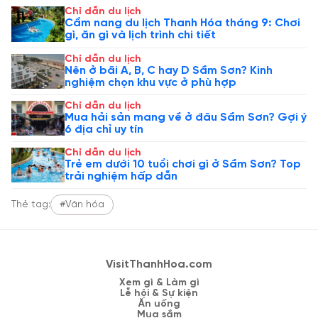
Chỉ dẫn du lịch
Cẩm nang du lịch Thanh Hóa tháng 9: Chơi
gì, ăn gì và lịch trình chi tiết
Chỉ dẫn du lịch
Nên ở bãi A, B, C hay D Sầm Sơn? Kinh
nghiệm chọn khu vực ở phù hợp
Chỉ dẫn du lịch
Mua hải sản mang về ở đâu Sầm Sơn? Gợi ý
6 địa chỉ uy tín
Chỉ dẫn du lịch
Trẻ em dưới 10 tuổi chơi gì ở Sầm Sơn? Top
trải nghiệm hấp dẫn
Thẻ tag:
#Văn hóa
VisitThanhHoa.com
Xem gì & Làm gì
Lễ hội & Sự kiện
Ăn uống
Mua sắm