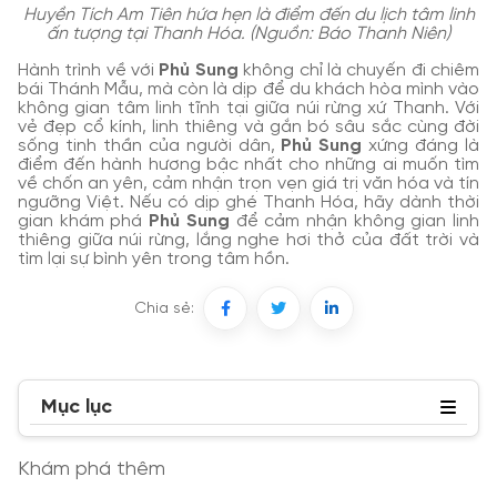
Huyền Tích Am Tiên hứa hẹn là điểm đến du lịch tâm linh
ấn tượng tại Thanh Hóa. (Nguồn: Báo Thanh Niên)
Hành trình về với
Phủ Sung
không chỉ là chuyến đi chiêm
bái Thánh Mẫu, mà còn là dịp để du khách hòa mình vào
không gian tâm linh tĩnh tại giữa núi rừng xứ Thanh. Với
vẻ đẹp cổ kính, linh thiêng và gắn bó sâu sắc cùng đời
sống tinh thần của người dân,
Phủ Sung
xứng đáng là
điểm đến hành hương bậc nhất cho những ai muốn tìm
về chốn an yên, cảm nhận trọn vẹn giá trị văn hóa và tín
ngưỡng Việt. Nếu có dịp ghé Thanh Hóa, hãy dành thời
gian khám phá
Phủ Sung
để cảm nhận không gian linh
thiêng giữa núi rừng, lắng nghe hơi thở của đất trời và
tìm lại sự bình yên trong tâm hồn.
Chia sẻ:
Mục lục
Khám phá thêm