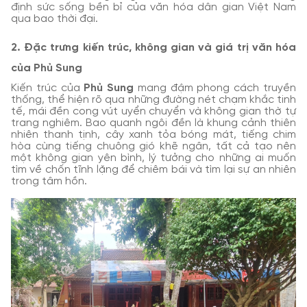
định sức sống bền bỉ của văn hóa dân gian Việt Nam
qua bao thời đại.
2. Đặc trưng kiến trúc, không gian và giá trị văn hóa
của Phủ Sung
Kiến trúc của
Phủ Sung
mang đậm phong cách truyền
thống, thể hiện rõ qua những đường nét chạm khắc tinh
tế, mái đền cong vút uyển chuyển và không gian thờ tự
trang nghiêm. Bao quanh ngôi đền là khung cảnh thiên
nhiên thanh tịnh, cây xanh tỏa bóng mát, tiếng chim
hòa cùng tiếng chuông gió khẽ ngân, tất cả tạo nên
một không gian yên bình, lý tưởng cho những ai muốn
tìm về chốn tĩnh lặng để chiêm bái và tìm lại sự an nhiên
trong tâm hồn.