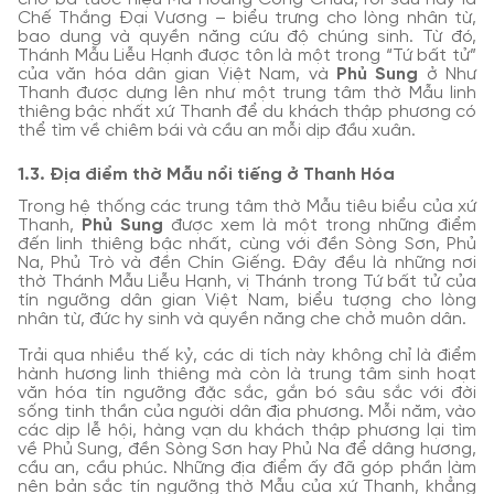
Chế Thắng Đại Vương – biểu trưng cho lòng nhân từ,
bao dung và quyền năng cứu độ chúng sinh. Từ đó,
Thánh Mẫu Liễu Hạnh được tôn là một trong “Tứ bất tử”
của văn hóa dân gian Việt Nam, và
Phủ Sung
ở Như
Thanh được dựng lên như một trung tâm thờ Mẫu linh
thiêng bậc nhất xứ Thanh để du khách thập phương có
thể tìm về chiêm bái và cầu an mỗi dịp đầu xuân.
1.3. Địa điểm thờ Mẫu nổi tiếng ở Thanh Hóa
Trong hệ thống các trung tâm thờ Mẫu tiêu biểu của xứ
Thanh,
Phủ Sung
được xem là một trong những điểm
đến linh thiêng bậc nhất, cùng với đền Sòng Sơn, Phủ
Na, Phủ Trò và đền Chín Giếng. Đây đều là những nơi
thờ Thánh Mẫu Liễu Hạnh, vị Thánh trong Tứ bất tử của
tín ngưỡng dân gian Việt Nam, biểu tượng cho lòng
nhân từ, đức hy sinh và quyền năng che chở muôn dân.
Trải qua nhiều thế kỷ, các di tích này không chỉ là điểm
hành hương linh thiêng mà còn là trung tâm sinh hoạt
văn hóa tín ngưỡng đặc sắc, gắn bó sâu sắc với đời
sống tinh thần của người dân địa phương. Mỗi năm, vào
các dịp lễ hội, hàng vạn du khách thập phương lại tìm
về Phủ Sung, đền Sòng Sơn hay Phủ Na để dâng hương,
cầu an, cầu phúc. Những địa điểm ấy đã góp phần làm
nên bản sắc tín ngưỡng thờ Mẫu của xứ Thanh, khẳng