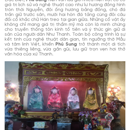
giá trị lịch sử và nghệ thuật cao như lư hương đồng hình
tròn thời Nguyễn, đôi ống hương bằng đồng, chó đá
trấn giữ trước sân, mười hai hòn đá tảng cùng đôi câu
đối cổ khắc chữ Hán treo tại gian giữa. Những cổ vật ấy
không chỉ mang giá trị thẩm mỹ mà còn là minh chứng
cho truyền thống tôn kính tổ tiên và ý thức gìn giữ di
sản của người dân Như Thanh. Toàn bộ công trình là sự
kết tinh của nghệ thuật dân gian, tín ngưỡng thờ Mẫu
và tâm linh Việt, khiến
Phủ Sung
trở thành một di tích
vừa thiêng liêng, vừa gần gũi, lưu giữ trọn vẹn hơi thở
văn hóa của xứ Thanh.