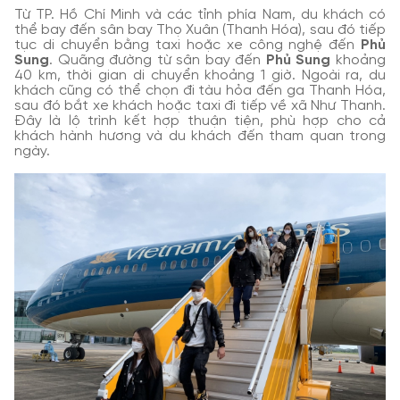
Từ TP. Hồ Chí Minh và các tỉnh phía Nam, du khách có
thể bay đến sân bay Thọ Xuân (Thanh Hóa), sau đó tiếp
tục di chuyển bằng taxi hoặc xe công nghệ đến
Phủ
Sung
. Quãng đường từ sân bay đến
Phủ Sung
khoảng
40 km, thời gian di chuyển khoảng 1 giờ. Ngoài ra, du
khách cũng có thể chọn đi tàu hỏa đến ga Thanh Hóa,
sau đó bắt xe khách hoặc taxi đi tiếp về xã Như Thanh.
Đây là lộ trình kết hợp thuận tiện, phù hợp cho cả
khách hành hương và du khách đến tham quan trong
ngày.