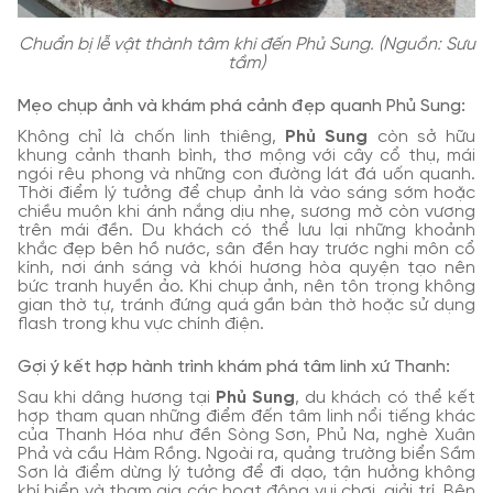
Chuẩn bị lễ vật thành tâm khi đến Phủ Sung. (Nguồn: Sưu
tầm)
Mẹo chụp ảnh và khám phá cảnh đẹp quanh Phủ Sung:
Không chỉ là chốn linh thiêng,
Phủ Sung
còn sở hữu
khung cảnh thanh bình, thơ mộng với cây cổ thụ, mái
ngói rêu phong và những con đường lát đá uốn quanh.
Thời điểm lý tưởng để chụp ảnh là vào sáng sớm hoặc
chiều muộn khi ánh nắng dịu nhẹ, sương mờ còn vương
trên mái đền. Du khách có thể lưu lại những khoảnh
khắc đẹp bên hồ nước, sân đền hay trước nghi môn cổ
kính, nơi ánh sáng và khói hương hòa quyện tạo nên
bức tranh huyền ảo. Khi chụp ảnh, nên tôn trọng không
gian thờ tự, tránh đứng quá gần bàn thờ hoặc sử dụng
flash trong khu vực chính điện.
Gợi ý kết hợp hành trình khám phá tâm linh xứ Thanh:
Sau khi dâng hương tại
Phủ Sung
, du khách có thể kết
hợp tham quan những điểm đến tâm linh nổi tiếng khác
của Thanh Hóa như đền Sòng Sơn, Phủ Na, nghè Xuân
Phả và cầu Hàm Rồng. Ngoài ra, quảng trường biển Sầm
Sơn là điểm dừng lý tưởng để đi dạo, tận hưởng không
khí biển và tham gia các hoạt động vui chơi, giải trí. Bên