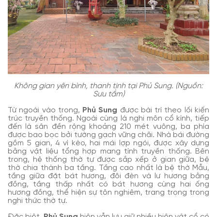
Không gian yên bình, thanh tịnh tại Phủ Sung. (Nguồn:
Sưu tầm)
Từ ngoài vào trong,
Phủ Sung
được bài trí theo lối kiến
trúc truyền thống. Ngoài cùng là nghi môn cổ kính, tiếp
đến là sân đền rộng khoảng 210 mét vuông, ba phía
được bao bọc bởi tường gạch vững chãi. Nhà bái đường
gồm 5 gian, 4 vì kèo, hai mái lợp ngói, được xây dựng
bằng vật liệu tổng hợp mang tính truyền thống. Bên
trong, hệ thống thờ tự được sắp xếp ở gian giữa, bệ
thờ chia thành ba tầng. Tầng cao nhất là bệ thờ Mẫu,
tầng giữa đặt bát hương, đôi đèn và lư hương bằng
đồng, tầng thấp nhất có bát hương cùng hai ống
hương đồng, thể hiện sự tôn nghiêm, trang trọng trong
nghi thức thờ tự.
Đặc biệt,
Phủ Sung
hiện vẫn lưu giữ nhiều hiện vật cổ có