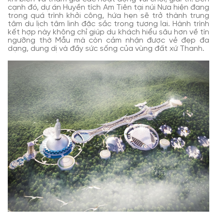
cạnh đó, dự án Huyền tích Am Tiên tại núi Nưa hiện đang
trong quá trình khởi công, hứa hẹn sẽ trở thành trung
tâm du lịch tâm linh đặc sắc trong tương lai. Hành trình
kết hợp này không chỉ giúp du khách hiểu sâu hơn về tín
ngưỡng thờ Mẫu mà còn cảm nhận được vẻ đẹp đa
dạng, dung dị và đầy sức sống của vùng đất xứ Thanh.