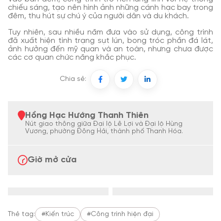
chiếu sáng, tạo nên hình ảnh những cánh hạc bay trong
đêm, thu hút sự chú ý của người dân và du khách.
​
Tuy nhiên, sau nhiều năm đưa vào sử dụng, công trình
đã xuất hiện tình trạng sụt lún, bong tróc phần đá lát,
ảnh hưởng đến mỹ quan và an toàn, nhưng chưa được
các cơ quan chức năng khắc phục.
Chia sẻ:
Hồng Hạc Hướng Thanh Thiên
Nút giao thông giữa Đại lộ Lê Lợi và Đại lộ Hùng
Vương, phường Đông Hải, thành phố Thanh Hóa.
Giờ mở cửa
Thẻ tag:
#Kiến trúc
#Công trình hiện đại