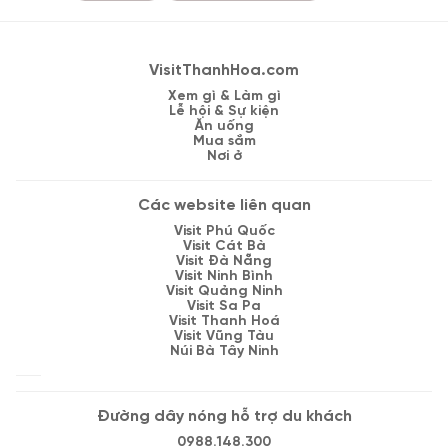
VisitThanhHoa.com
Xem gì & Làm gì
Lễ hội & Sự kiện
Ăn uống
Mua sắm
Nơi ở
Các website liên quan
Visit Phú Quốc
Visit Cát Bà
Visit Đà Nẵng
Visit Ninh Bình
Visit Quảng Ninh
Visit Sa Pa
Visit Thanh Hoá
Visit Vũng Tàu
Núi Bà Tây Ninh
Đường dây nóng hỗ trợ du khách
0988.148.300