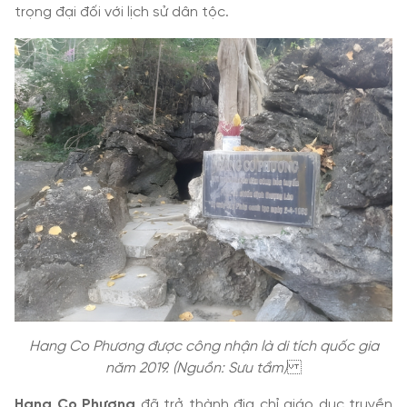
trọng đại đối với lịch sử dân tộc.
Hang Co Phương được công nhận là di tích quốc gia
năm 2019. (Nguồn: Sưu tầm)
Hang Co Phương
đã trở thành địa chỉ giáo dục truyền