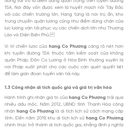
đóng vai trò là điểm dừng quan trọng trên tuyến đường
15A. Nơi đây vốn được xem là huyết mạch nối Tây Bắc
với các chiến trường lớn. Hang từng là nơi trú ẩn, kho
trung chuyển quân lương cũng như điểm dừng chân của
lực lượng vận tải phục vụ các chiến dịch lớn như Thượng
Lào và Điện Biên Phủ.
Vị trí chiến lược của
hang Co Phương
càng rõ nét hơn
khi tuyến đường 15A thuộc tầm kiểm soát của không
quân Pháp. Đồn Co Lương ở Hòa Bình thường xuyên là
nơi Pháp xuất phát cho các cuộc càn quét quyết liệt
để làm gián đoạn tuyến vận tải này.
1.3 Công nhận di tích quốc gia và giá trị văn hóa
Hành trình ghi nhận giá trị của
hang Co Phương
trải qua
nhiều dấu mốc. Năm 2012, UBND tỉnh Thanh Hóa công
nhận
hang Co Phương
là di tích lịch sử cách mạng cấp
tỉnh. Đến năm 2019, khu di tích lịch sử
hang Co Phương
chính thức trở thành di tích quốc gia, khẳng định ý nghĩa