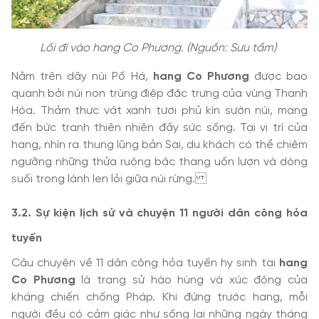
Lối đi vào hang Co Phương. (Nguồn: Sưu tầm)
Nằm trên dãy núi Pố Há,
hang Co Phương
được bao
quanh bởi núi non trùng điệp đặc trưng của vùng Thanh
Hóa. Thảm thực vật xanh tươi phủ kín sườn núi, mang
đến bức tranh thiên nhiên đầy sức sống. Tại vị trí của
hang, nhìn ra thung lũng bản Sại, du khách có thể chiêm
ngưỡng những thửa ruộng bậc thang uốn lượn và dòng
suối trong lành len lỏi giữa núi rừng.
3.2. Sự kiện lịch sử và chuyện 11 người dân công hỏa
tuyến
Câu chuyện về 11 dân công hỏa tuyến hy sinh tại
hang
Co Phương
là trang sử hào hùng và xúc động của
kháng chiến chống Pháp. Khi đứng trước hang, mỗi
người đều có cảm giác như sống lại những ngày tháng