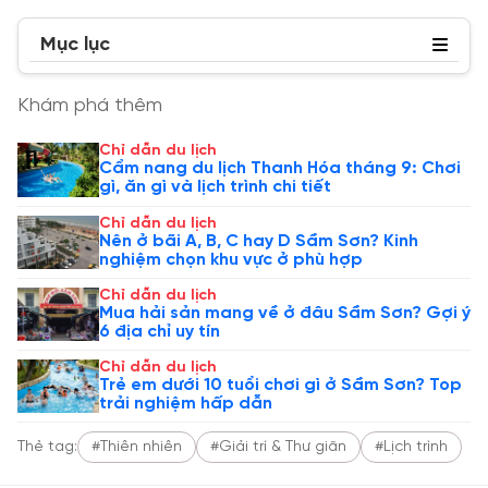
Mục lục
Khám phá thêm
Chỉ dẫn du lịch
Cẩm nang du lịch Thanh Hóa tháng 9: Chơi
gì, ăn gì và lịch trình chi tiết
Chỉ dẫn du lịch
Nên ở bãi A, B, C hay D Sầm Sơn? Kinh
nghiệm chọn khu vực ở phù hợp
Chỉ dẫn du lịch
Mua hải sản mang về ở đâu Sầm Sơn? Gợi ý
6 địa chỉ uy tín
Chỉ dẫn du lịch
Trẻ em dưới 10 tuổi chơi gì ở Sầm Sơn? Top
trải nghiệm hấp dẫn
Thẻ tag:
#Thiên nhiên
#Giải trí & Thư giãn
#Lịch trình