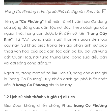
Hang Co Phương nằm tại xã Phú Lệ. (Nguồn: Sưu tầm)
Tên gọi
"Co Phương"
thể hiện rõ nét văn hóa đa dạng
của cộng đồng các dân tộc nơi đây. Theo cách gọi của
người Thái, hang còn được biết đến với tên
"hang Cây
Khế"
. Từ "Co" trong ngôn ngữ Thái liên quan đến loài
cây này. Sự khác biệt trong tên gọi phản ánh sự giao
thoa văn hóa của các dân tộc gắn bó lâu đời với vùng
đất Quan Hóa, nơi từng thung lũng, dòng suối đều gắn
với đời sống cộng đồng.
Ngoài ra, trong một số tài liệu lịch sử, hang còn được ghi
là "hang Co Phường", tuy nhiên cách gọi phổ biến nhất
vẫn là
hang Co Phương
như hiện nay.
1.2 Lịch sử hình thành và giá trị di tích
Giai đoạn kháng chiến chống Pháp,
hang Co Phương