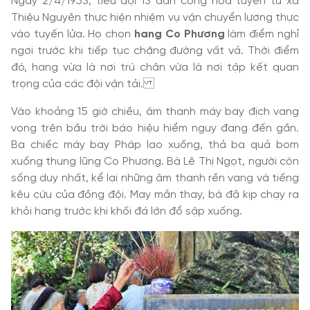
Ngày 2/4/1953, tiểu đội 13 dân công hỏa tuyến từ xã
Thiệu Nguyên thực hiện nhiệm vụ vận chuyển lương thực
vào tuyến lửa. Họ chọn
hang Co Phương
làm điểm nghỉ
ngơi trước khi tiếp tục chặng đường vất vả. Thời điểm
đó, hang vừa là nơi trú chân vừa là nơi tập kết quan
trọng của các đội vận tải.
Vào khoảng 15 giờ chiều, âm thanh máy bay địch vang
vọng trên bầu trời báo hiệu hiểm nguy đang đến gần.
Ba chiếc máy bay Pháp lao xuống, thả ba quả bom
xuống thung lũng Co Phương. Bà Lê Thị Ngọt, người còn
sống duy nhất, kể lại những âm thanh rền vang và tiếng
kêu cứu của đồng đội. May mắn thay, bà đã kịp chạy ra
khỏi hang trước khi khối đá lớn đổ sập xuống.