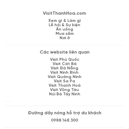
VisitThanhHoa.com
Xem gì & Làm gì
Lễ hội & Sự kiện
Ăn uống
Mua sắm
Nơi ở
Các website liên quan
Visit Phú Quốc
Visit Cát Bà
Visit Đà Nẵng
Visit Ninh Bình
Visit Quảng Ninh
Visit Sa Pa
Visit Thanh Hoá
Visit Vũng Tàu
Núi Bà Tây Ninh
Đường dây nóng hỗ trợ du khách
0988.148.300