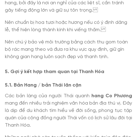
hang, bởi đây là nơi an nghỉ của các liệt sĩ, cần tránh
gây tiếng động lớn và giữ sự tôn trọng.
Nên chuẩn bị hoa tươi hoặc hương nếu có ý định dâng
lễ, thể hiện lòng thành kính khi viếng thăm.
Nên chú ý bảo vệ môi trường bằng cách thu gom toàn
bộ rác mang theo và đưa ra khu vực quy định, giữ gìn
không gian hang luôn sạch đẹp và thanh tịnh.
5. Gợi ý kết hợp tham quan tại Thanh Hóa
5.1. Bản Hang / bản Thái lân cận
Các bản làng của người Thái quanh
hang Co Phương
mang đến nhiều trải nghiệm văn hóa bản địa thú vị. Đây
là dịp để du khách tìm hiểu về đời sống, phong tục tập
quán của cộng đồng người Thái vốn có lịch sử lâu đời tại
Thanh Hóa.