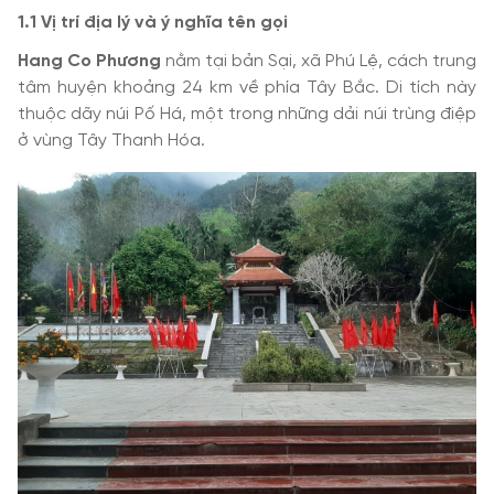
1.1 Vị trí địa lý và ý nghĩa tên gọi
Hang Co Phương
nằm tại bản Sại, xã Phú Lệ, cách trung
tâm huyện khoảng 24 km về phía Tây Bắc. Di tích này
thuộc dãy núi Pố Há, một trong những dải núi trùng điệp
ở vùng Tây Thanh Hóa.