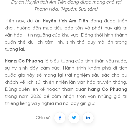
Dự án Huyền tích Am Tiên đang được mong chờ tại
Thanh Hóa. (Nguồn: Sưu tầm)
Hiện nay, dự án
Huyền tích Am Tiên
đang được triển
khai, hướng đến mục tiêu bảo tồn và phát huy giá trị
văn hóa - tín ngưỡng của khu vực. Đồng thời hình thành
quần thể du lịch tâm linh, sinh thái quy mô lớn trong
tương lai.
Hang Co Phương
là biểu tượng của tinh thần yêu nước,
sự hy sinh đầy cảm xúc. Hành trình khám phá di tích
quốc gia này sẽ mang lại trải nghiệm sâu sắc cho du
khách về lịch sử, thiên nhiên lẫn văn hóa truyền thống.
Đừng quên lên kế hoạch tham quan
hang Co Phương
trong năm 2026 để cảm nhận trọn vẹn những giá trị
thiêng liêng và ý nghĩa mà nơi đây gìn giữ.
Chia sẻ: