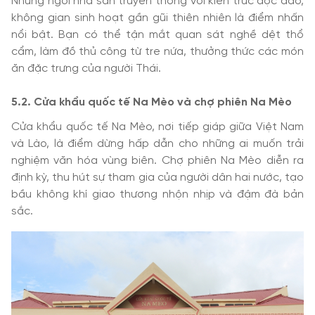
Những ngôi nhà sàn truyền thống với kiến trúc độc đáo,
không gian sinh hoạt gần gũi thiên nhiên là điểm nhấn
nổi bật. Bạn có thể tận mắt quan sát nghề dệt thổ
cẩm, làm đồ thủ công từ tre nứa, thưởng thức các món
ăn đặc trưng của người Thái.
5.2. Cửa khẩu quốc tế Na Mèo và chợ phiên Na Mèo
Cửa khẩu quốc tế Na Mèo, nơi tiếp giáp giữa Việt Nam
và Lào, là điểm dừng hấp dẫn cho những ai muốn trải
nghiệm văn hóa vùng biên. Chợ phiên Na Mèo diễn ra
định kỳ, thu hút sự tham gia của người dân hai nước, tạo
bầu không khí giao thương nhộn nhịp và đậm đà bản
sắc.