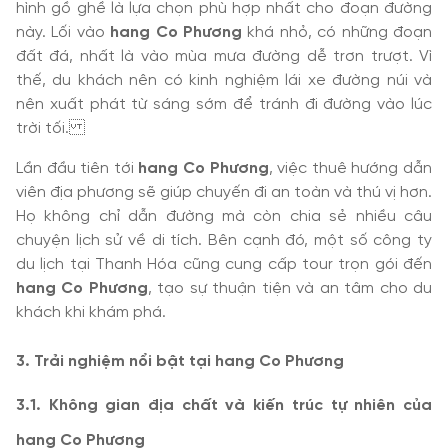
hình gồ ghề là lựa chọn phù hợp nhất cho đoạn đường
này. Lối vào
hang Co Phương
khá nhỏ, có những đoạn
đất đá, nhất là vào mùa mưa đường dễ trơn trượt. Vì
thế, du khách nên có kinh nghiệm lái xe đường núi và
nên xuất phát từ sáng sớm để tránh đi đường vào lúc
trời tối.
Lần đầu tiên tới
hang Co Phương
, việc thuê hướng dẫn
viên địa phương sẽ giúp chuyến đi an toàn và thú vị hơn.
Họ không chỉ dẫn đường mà còn chia sẻ nhiều câu
chuyện lịch sử về di tích. Bên cạnh đó, một số công ty
du lịch tại Thanh Hóa cũng cung cấp tour trọn gói đến
hang Co Phương
, tạo sự thuận tiện và an tâm cho du
khách khi khám phá.
3. Trải nghiệm nổi bật tại hang Co Phương
3.1. Không gian địa chất và kiến trúc tự nhiên của
hang Co Phương