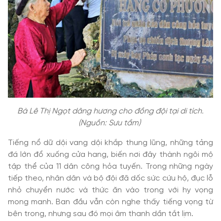
Bà Lê Thị Ngọt dâng hương cho đồng đội tại di tích.
(Nguồn: Sưu tầm)
Tiếng nổ dữ dội vang dội khắp thung lũng, những tảng
đá lớn đổ xuống cửa hang, biến nơi đây thành ngôi mộ
tập thể của 11 dân công hỏa tuyến. Trong những ngày
tiếp theo, nhân dân và bộ đội đã dốc sức cứu hộ, đục lỗ
nhỏ chuyển nước và thức ăn vào trong với hy vọng
mong manh. Ban đầu vẫn còn nghe thấy tiếng vọng từ
bên trong, nhưng sau đó mọi âm thanh dần tắt lịm.