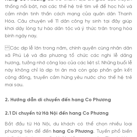
thống nổi bật, nơi các thế hệ trẻ tìm về để học hỏi và
cảm nhận tinh thần cách mạng của quân dân Thanh
Hóa. Câu chuyện về 11 dân công hy sinh tại đây giúp
khơi dậy lòng tự hào dân tộc và ý thức trân trọng hòa
bình ngày nay.
Các dịp lễ lớn trong năm, chính quyền cùng nhân dân
xã Phú Lệ và địa phương tổ chức các nghi lễ dâng
hương, tưởng nhớ công lao của các liệt sĩ. Những buổi lễ
này không chỉ là dịp tri ân mà còn góp phần gắn kết
cộng đồng, truyền cảm hứng yêu nước cho thế hệ trẻ
mai sau.
2. Hướng dẫn di chuyển đến hang Co Phương
2.1 Di chuyển từ Hà Nội đến hang Co Phương
Bắt đầu từ Hà Nội, du khách có thể chọn nhiều loại
phương tiện để đến
hang Co Phương
. Tuyến phổ biến