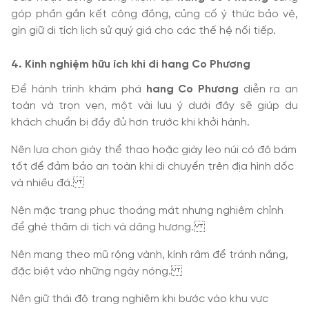
góp phần gắn kết cộng đồng, củng cố ý thức bảo vệ,
gìn giữ di tích lịch sử quý giá cho các thế hệ nối tiếp.
4. Kinh nghiệm hữu ích khi đi hang Co Phương
Để hành trình khám phá
hang Co Phương
diễn ra an
toàn và trọn vẹn, một vài lưu ý dưới đây sẽ giúp du
khách chuẩn bị đầy đủ hơn trước khi khởi hành.
Nên lựa chọn giày thể thao hoặc giày leo núi có độ bám
tốt để đảm bảo an toàn khi di chuyển trên địa hình dốc
và nhiều đá.
Nên mặc trang phục thoáng mát nhưng nghiêm chỉnh
để ghé thăm di tích và dâng hương.
Nên mang theo mũ rộng vành, kính râm để tránh nắng,
đặc biệt vào những ngày nóng.
Nên giữ thái độ trang nghiêm khi bước vào khu vực