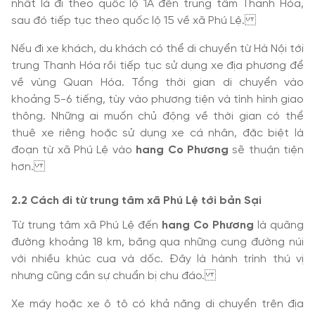
nhất là đi theo quốc lộ 1A đến trung tâm Thanh Hóa,
sau đó tiếp tục theo quốc lộ 15 về xã Phú Lệ.
Nếu đi xe khách, du khách có thể di chuyển từ Hà Nội tới
trung Thanh Hóa rồi tiếp tục sử dụng xe địa phương để
về vùng Quan Hóa. Tổng thời gian di chuyển vào
khoảng 5-6 tiếng, tùy vào phương tiện và tình hình giao
thông. Những ai muốn chủ động về thời gian có thể
thuê xe riêng hoặc sử dụng xe cá nhân, đặc biệt là
đoạn từ xã Phú Lệ vào
hang Co Phương
sẽ thuận tiện
hơn.
2.2 Cách đi từ trung tâm xã Phú Lệ tới bản Sại
Từ trung tâm xã Phú Lệ đến
hang Co Phương
là quãng
đường khoảng 18 km, băng qua những cung đường núi
với nhiều khúc cua và dốc. Đây là hành trình thú vị
nhưng cũng cần sự chuẩn bị chu đáo.
Xe máy hoặc xe ô tô có khả năng di chuyển trên địa