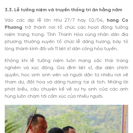
3.3. Lễ tưởng niệm và truyền thống tri ân hằng năm
Vào các dịp lễ lớn như 27/7 hay 02/04,
hang Co
Phương
trở thành nơi tổ chức các hoạt động tưởng
niệm trang trọng. Tỉnh Thanh Hóa cùng nhân dân địa
phương thường xuyên tổ chức lễ dâng hương, bày tỏ
lòng thành kính đối với 11 liệt sĩ dân công hỏa tuyến.
Không khí lễ tưởng niệm luôn mang sắc thái trang
nghiêm và xúc động. Gia đình liệt sĩ, đại diện chính
quyền, học sinh sinh viên và người dân từ nhiều nơi về
tham dự, đặt hoa và dâng hương tại di tích. Những lời
phát biểu, câu chuyện kể về sự hy sinh của các anh
hùng luôn chạm tới cảm xúc của nhiều người.