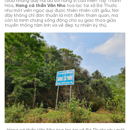
Giữa những dãy núi đá vôi hùng vĩ của miền Tây Thanh
Hóa,
Hang cá thần Văn Nho
tọa lạc tại xã Bá Thước
như một viên ngọc quý được thiên nhiên cất giấu. Nơi
đây không chỉ đơn thuần là một điểm tham quan, mà
còn là minh chứng sống động cho sự giao thoa giữa
truyền thống tâm linh và vẻ đẹp tự nhiên kỳ thú.