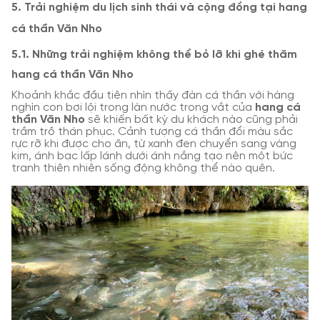
5. Trải nghiệm du lịch sinh thái và cộng đồng tại hang
cá thần Văn Nho
5.1. Những trải nghiệm không thể bỏ lỡ khi ghé thăm
hang cá thần Văn Nho
Khoảnh khắc đầu tiên nhìn thấy đàn cá thần với hàng
nghìn con bơi lội trong làn nước trong vắt của
hang cá
thần Văn Nho
sẽ khiến bất kỳ du khách nào cũng phải
trầm trồ thán phục. Cảnh tượng cá thần đổi màu sắc
rực rỡ khi được cho ăn, từ xanh đen chuyển sang vàng
kim, ánh bạc lấp lánh dưới ánh nắng tạo nên một bức
tranh thiên nhiên sống động không thể nào quên.