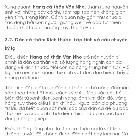
Xung quanh
hang cá thần Văn Nho
, thảm rừng nguyên
sinh với những cây cổ thụ rậm rạp tạo nên không gian
yên tĩnh, trong lành. Cảnh quan này gần như chưa bị
tác động bởi con người, giữ nguyên vẻ đẹp tự nhiên
thuần khiết của núi rừng Tây Thanh Hóa.
3.2. Đàn cá thần: Kích thước, tập tính và câu chuyện
kỳ lạ
Điều khiến
Hang cá thần Văn Nho
trở nên huyền bí
chính là đàn cá thần với số lượng hàng nghìn con đa
dạng về kích thước. Mỗi con cá nặng trung bình từ 4 - 5
kg, tạo nên một quần thể sinh vật độc đáo hiếm thấy ở
những nơi khác.
Tập tính đặc biệt của đàn cá thần là khả năng đổi màu
sắc theo thời tiết một cách kỳ diệu. Màu sắc có thể
biến đổi từ xanh đen, xanh vàng, ánh kim đến đỏ, vàng
hồng tùy theo điều kiện khí hậu. Người dân địa phương
từ lâu đã biết quan sát màu sắc của đàn cá để dự báo
thời tiết và xác định thời điểm thích hợp cho các hoạt
động nông nghiệp.
Điều thiêng liêng nhất là đàn cá được coi là vật linh
thiêng, tuyệt đối không được đánh bắt hay làm hại. Cá