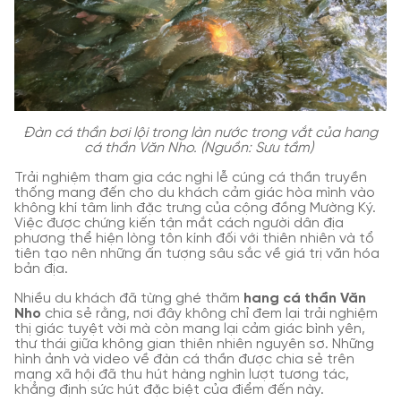
Đàn cá thần bơi lội trong làn nước trong vắt của hang
cá thần Văn Nho. (Nguồn: Sưu tầm)
Trải nghiệm tham gia các nghi lễ cúng cá thần truyền
thống mang đến cho du khách cảm giác hòa mình vào
không khí tâm linh đặc trưng của cộng đồng Mường Ký.
Việc được chứng kiến tận mắt cách người dân địa
phương thể hiện lòng tôn kính đối với thiên nhiên và tổ
tiên tạo nên những ấn tượng sâu sắc về giá trị văn hóa
bản địa.
Nhiều du khách đã từng ghé thăm
hang cá thần Văn
Nho
chia sẻ rằng, nơi đây không chỉ đem lại trải nghiệm
thị giác tuyệt vời mà còn mang lại cảm giác bình yên,
thư thái giữa không gian thiên nhiên nguyên sơ. Những
hình ảnh và video về đàn cá thần được chia sẻ trên
mạng xã hội đã thu hút hàng nghìn lượt tương tác,
khẳng định sức hút đặc biệt của điểm đến này.