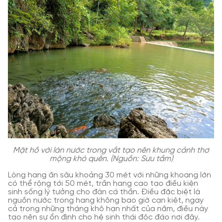
Mặt hồ với làn nước trong vắt tạo nên khung cảnh thơ
mộng khó quên. (Nguồn: Sưu tầm)
Lòng hang ăn sâu khoảng 30 mét với những khoang lớn
có thể rộng tới 50 mét, trần hang cao tạo điều kiện
sinh sống lý tưởng cho đàn cá thần. Điều đặc biệt là
nguồn nước trong hang không bao giờ cạn kiệt, ngay
cả trong những tháng khô hạn nhất của năm, điều này
tạo nên sự ổn định cho hệ sinh thái độc đáo nơi đây.