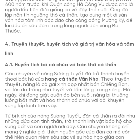
400 năm trước, khi Quận công Hà Công Vụ được cho là
người đầu tiên đưa giống cá về đây thả nuôi. Ông đã
lập nên tín ngưỡng thờ cá thần, tạo dựng một di sản
văn hóa tâm linh độc đáo cho cộng đồng Mường Ký, để
lại dấu ấn sâu đậm trong lòng người dân vùng Bá
Thước.
4. Truyền thuyết, huyền tích và giá trị văn hóa và tâm
linh
4.1. Huyền tích bà cá chúa và bàn thờ cá thần
Câu chuyện về nàng Sương Tuyết đã trở thành huyền
thoại bất hủ của
hang cá thần Văn Nho
. Theo truyền
thuyết, nàng là cô gái xinh đẹp nhất bản Chiềng Ban,
với làn da trắng như tuyết và tấm lòng trong sáng. Một
ngày, khi đang giặt quần áo bên suối, nàng bị thuồng
luồng bắt mất và hóa thành cá chúa với đôi khuyên
vàng lấp lánh trên vây.
Từ bi kịch của nàng Sương Tuyết, đàn cá thần ra đời như
những đứa con tinh thần, trở thành linh vật bảo hộ cho
vùng đất và con người nơi đây. Câu chuyện không chỉ
mang ý nghĩa giải thích nguồn gốc của đàn cá mà còn
thể hiện quan niệm sâu sắc về sự hòa hợp giữa con