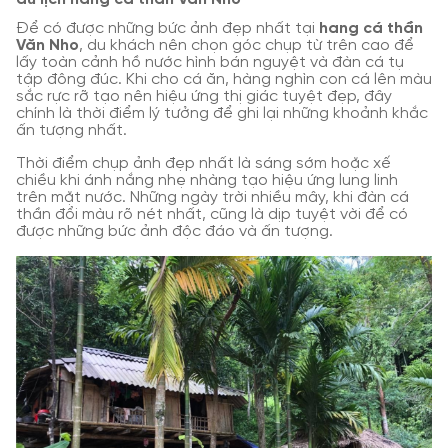
Để có được những bức ảnh đẹp nhất tại
hang cá thần
Văn Nho
, du khách nên chọn góc chụp từ trên cao để
lấy toàn cảnh hồ nước hình bán nguyệt và đàn cá tụ
tập đông đúc. Khi cho cá ăn, hàng nghìn con cá lên màu
sắc rực rỡ tạo nên hiệu ứng thị giác tuyệt đẹp, đây
chính là thời điểm lý tưởng để ghi lại những khoảnh khắc
ấn tượng nhất.
Thời điểm chụp ảnh đẹp nhất là sáng sớm hoặc xế
chiều khi ánh nắng nhẹ nhàng tạo hiệu ứng lung linh
trên mặt nước. Những ngày trời nhiều mây, khi đàn cá
thần đổi màu rõ nét nhất, cũng là dịp tuyệt vời để có
được những bức ảnh độc đáo và ấn tượng.