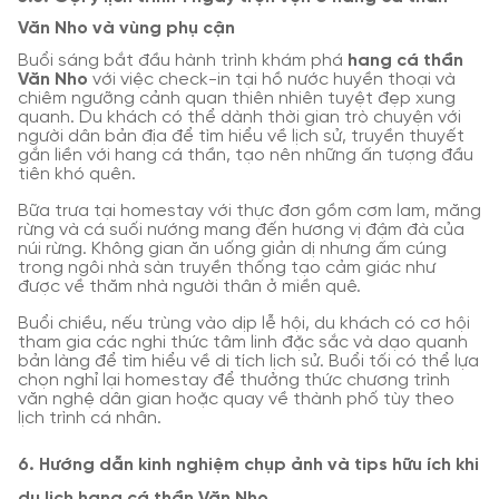
Văn Nho và vùng phụ cận
Buổi sáng bắt đầu hành trình khám phá
hang cá thần
Văn Nho
với việc check-in tại hồ nước huyền thoại và
chiêm ngưỡng cảnh quan thiên nhiên tuyệt đẹp xung
quanh. Du khách có thể dành thời gian trò chuyện với
người dân bản địa để tìm hiểu về lịch sử, truyền thuyết
gắn liền với hang cá thần, tạo nên những ấn tượng đầu
tiên khó quên.
Bữa trưa tại homestay với thực đơn gồm cơm lam, măng
rừng và cá suối nướng mang đến hương vị đậm đà của
núi rừng. Không gian ăn uống giản dị nhưng ấm cúng
trong ngôi nhà sàn truyền thống tạo cảm giác như
được về thăm nhà người thân ở miền quê.
Buổi chiều, nếu trùng vào dịp lễ hội, du khách có cơ hội
tham gia các nghi thức tâm linh đặc sắc và dạo quanh
bản làng để tìm hiểu về di tích lịch sử. Buổi tối có thể lựa
chọn nghỉ lại homestay để thưởng thức chương trình
văn nghệ dân gian hoặc quay về thành phố tùy theo
lịch trình cá nhân.
6. Hướng dẫn kinh nghiệm chụp ảnh và tips hữu ích khi
du lịch hang cá thần Văn Nho