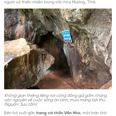
người và thiên nhiên trong văn hóa Mường, Thái.
Không gian thiêng liêng nơi cộng đồng gửi gắm những
ước nguyện về cuộc sống an bình, mùa màng bội thu.
(Nguồn: Sưu tầm)
Bên bờ suối gần
hang cá thần Văn Nho
, một bàn thờ