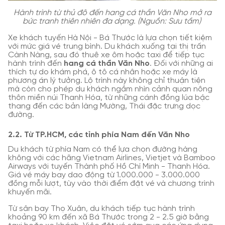
Hành trình từ thủ đô đến hang cá thần Văn Nho mở ra
bức tranh thiên nhiên đa dạng. (Nguồn: Sưu tầm)
Xe khách tuyến Hà Nội - Bá Thước là lựa chọn tiết kiệm
với mức giá vé trung bình. Du khách xuống tại thị trấn
Cành Nàng, sau đó thuê xe ôm hoặc taxi để tiếp tục
hành trình đến
hang cá thần Văn Nho
. Đối với những ai
thích tự do khám phá, ô tô cá nhân hoặc xe máy là
phương án lý tưởng. Lộ trình này không chỉ thuận tiện
mà còn cho phép du khách ngắm nhìn cảnh quan nông
thôn miền núi Thanh Hóa, từ những cánh đồng lúa bậc
thang đến các bản làng Mường, Thái đặc trưng dọc
đường.
2.2. Từ TP.HCM, các tỉnh phía Nam đến Văn Nho
Du khách từ phía Nam có thể lựa chọn đường hàng
không với các hãng Vietnam Airlines, Vietjet và Bamboo
Airways với tuyến Thành phố Hồ Chí Minh - Thanh Hóa.
Giá vé máy bay dao động từ 1.000.000 - 3.000.000
đồng mỗi lượt, tùy vào thời điểm đặt vé và chương trình
khuyến mãi.
Từ sân bay Thọ Xuân, du khách tiếp tục hành trình
khoảng 90 km đến xã Bá Thước trong 2 - 2.5 giờ bằng