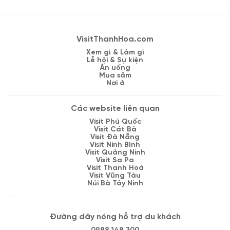
VisitThanhHoa.com
Xem gì & Làm gì
Lễ hội & Sự kiện
Ăn uống
Mua sắm
Nơi ở
Các website liên quan
Visit Phú Quốc
Visit Cát Bà
Visit Đà Nẵng
Visit Ninh Bình
Visit Quảng Ninh
Visit Sa Pa
Visit Thanh Hoá
Visit Vũng Tàu
Núi Bà Tây Ninh
Đường dây nóng hỗ trợ du khách