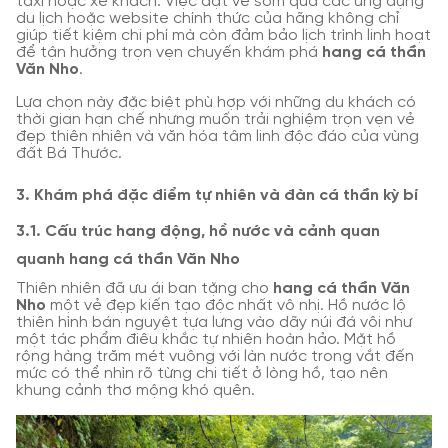
taxi hoặc xe khách. Việc đặt vé sớm qua các ứng dụng
du lịch hoặc website chính thức của hãng không chỉ
giúp tiết kiệm chi phí mà còn đảm bảo lịch trình linh hoạt
để tận hưởng trọn vẹn chuyến khám phá
hang cá thần
Văn Nho
.
Lựa chọn này đặc biệt phù hợp với những du khách có
thời gian hạn chế nhưng muốn trải nghiệm trọn vẹn vẻ
đẹp thiên nhiên và văn hóa tâm linh độc đáo của vùng
đất Bá Thước.
3. Khám phá đặc điểm tự nhiên và đàn cá thần kỳ bí
3.1. Cấu trúc hang động, hồ nước và cảnh quan
quanh hang cá thần Văn Nho
Thiên nhiên đã ưu ái ban tặng cho
hang cá thần Văn
Nho
một vẻ đẹp kiến tạo độc nhất vô nhị. Hồ nước lộ
thiên hình bán nguyệt tựa lưng vào dãy núi đá vôi như
một tác phẩm điêu khắc tự nhiên hoàn hảo. Mặt hồ
rộng hàng trăm mét vuông với làn nước trong vắt đến
mức có thể nhìn rõ từng chi tiết ở lòng hồ, tạo nên
khung cảnh thơ mộng khó quên.