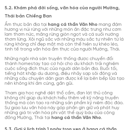
5.2. Khám phá đời sống, văn hóa của người Mường,
Thái bản Chiềng Ban
Ẩm thực bản địa tại
hang cá thần Văn Nho
mang đậm
hương vị núi rừng với những món ăn đặc trưng như cơm
lam thơm nức, măng rừng giòn ngọt và cá suối nướng
thơm lừng. Xôi ngũ sắc với những màu sắc tự nhiên từ lá
rừng không chỉ đẹp mắt mà còn thể hiện sự khéo léo,
tinh tế trong văn hóa ẩm thực của người Mường, Thái.
Những ngôi nhà sàn truyền thống được chuyển đổi
thành homestay tạo cơ hội cho du khách trải nghiệm
cuộc sống đích thực của người dân bản địa. Buổi tối,
tiếng hát khặp du dương, điệu nhảy sạp sôi động và
những câu chuyện dân gian được kể lại bên bếp lửa tạo
nên không khí ấm cúng, gần gũi.
Tham gia học nghề dệt thổ cẩm, đan lát thủ công
không chỉ giúp du khách hiểu thêm về kỹ năng truyền
thống mà còn tạo ra những sản phẩm kỷ niệm độc đáo.
Sự giao lưu văn hóa này góp phần gìn giữ và phát huy
những giá trị văn hóa phi vật thể quý báu của cộng
đồng Mường, Thái tại
hang cá thần Văn Nho
.
5.3. Gợi ý lịch trình 1 ngày trọn vẹn ở hang cá thần