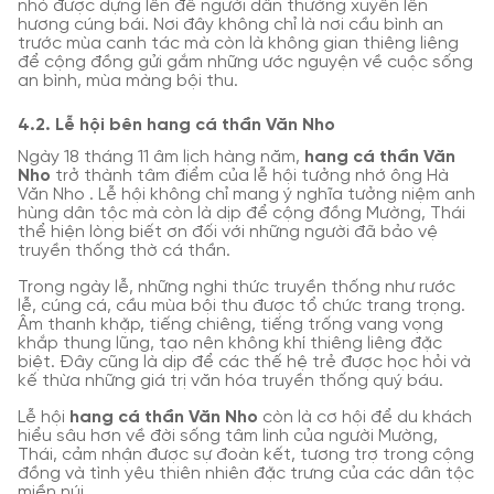
nhỏ được dựng lên để người dân thường xuyên lên
hương cúng bái. Nơi đây không chỉ là nơi cầu bình an
trước mùa canh tác mà còn là không gian thiêng liêng
để cộng đồng gửi gắm những ước nguyện về cuộc sống
an bình, mùa màng bội thu.
4.2. Lễ hội bên hang cá thần Văn Nho
Ngày 18 tháng 11 âm lịch hàng năm,
hang cá thần Văn
Nho
trở thành tâm điểm của lễ hội tưởng nhớ ông Hà
Văn Nho . Lễ hội không chỉ mang ý nghĩa tưởng niệm anh
hùng dân tộc mà còn là dịp để cộng đồng Mường, Thái
thể hiện lòng biết ơn đối với những người đã bảo vệ
truyền thống thờ cá thần.
Trong ngày lễ, những nghi thức truyền thống như rước
lễ, cúng cá, cầu mùa bội thu được tổ chức trang trọng.
Âm thanh khặp, tiếng chiêng, tiếng trống vang vọng
khắp thung lũng, tạo nên không khí thiêng liêng đặc
biệt. Đây cũng là dịp để các thế hệ trẻ được học hỏi và
kế thừa những giá trị văn hóa truyền thống quý báu.
Lễ hội
hang cá thần Văn Nho
còn là cơ hội để du khách
hiểu sâu hơn về đời sống tâm linh của người Mường,
Thái, cảm nhận được sự đoàn kết, tương trợ trong cộng
đồng và tình yêu thiên nhiên đặc trưng của các dân tộc
miền núi.