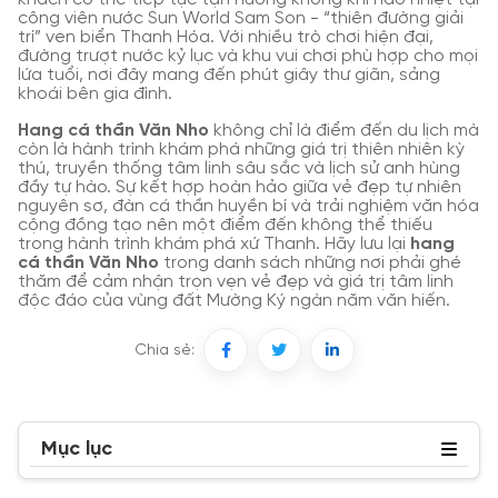
công viên nước Sun World Sam Son - “thiên đường giải
trí” ven biển Thanh Hóa. Với nhiều trò chơi hiện đại,
đường trượt nước kỷ lục và khu vui chơi phù hợp cho mọi
lứa tuổi, nơi đây mang đến phút giây thư giãn, sảng
khoái bên gia đình.
Hang cá thần Văn Nho
không chỉ là điểm đến du lịch mà
còn là hành trình khám phá những giá trị thiên nhiên kỳ
thú, truyền thống tâm linh sâu sắc và lịch sử anh hùng
đầy tự hào. Sự kết hợp hoàn hảo giữa vẻ đẹp tự nhiên
nguyên sơ, đàn cá thần huyền bí và trải nghiệm văn hóa
cộng đồng tạo nên một điểm đến không thể thiếu
trong hành trình khám phá xứ Thanh. Hãy lưu lại
hang
cá thần Văn Nho
trong danh sách những nơi phải ghé
thăm để cảm nhận trọn vẹn vẻ đẹp và giá trị tâm linh
độc đáo của vùng đất Mường Ký ngàn năm văn hiến.
Chia sẻ:
Mục lục