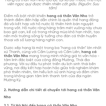
Hang cá thần Văn Nho tọa lạc tại xã Bá Thước như một
viên ngọc quý được thiên nhiên cất giấu. (Nguồn: Sưu
tầm)
Điểm nổi bật nhất khiến
hang cá thần Văn Nho
trở
thành điểm đến hấp dẫn chính là quần thể hang động
đá vôi kết hợp với hồ nước lộ thiên hình bán nguyệt
trong vắt. Hồ nước rộng hàng trăm mét vuông này chưa
bao giờ cạn, kể cả trong những mùa khô hạn nhất, tạo
nên môi trường sống lý tưởng cho đàn cá thần huyền
thoại với số lượng hàng nghìn con.
Được xếp hạng là một trong ba "hang cá thần" lớn nhất
xứ Thanh, cùng với Cẩm Lương và Cẩm Liên,
hang cá
thần Văn Nho
mang trong mình những giá trị văn hóa -
tâm linh đặc biệt của cộng đồng Mường, Thái địa
phương. Với sự đầu tư phát triển du lịch sinh thái bền
vững, nơi đây kết hợp hoàn hảo giữa trải nghiệm khám
phá thiên nhiên, tìm hiểu lịch sử anh hùng và đắm chìm
trong không gian tâm linh thanh tịnh của đại ngàn
Mường Ký.
2. Hướng dẫn chi tiết di chuyển tới hang cá thần Văn
Nho
2.1. Từ Hà Nội đến hang cá thần Văn Nho