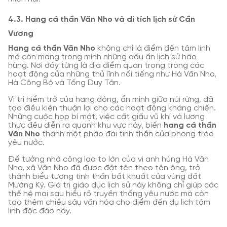
4.3. Hang cá thần Văn Nho và di tích lịch sử Cần
Vương
Hang cá thần Văn Nho
không chỉ là điểm đến tâm linh
mà còn mang trong mình những dấu ấn lịch sử hào
hùng. Nơi đây từng là địa điểm quan trọng trong các
hoạt động của những thủ lĩnh nổi tiếng như Hà Văn Nho,
Hà Công Bộ và Tống Duy Tân.
Vị trí hiểm trở của hang động, ẩn mình giữa núi rừng, đã
tạo điều kiện thuận lợi cho các hoạt động kháng chiến.
Những cuộc họp bí mật, việc cất giấu vũ khí và lương
thực đều diễn ra quanh khu vực này, biến
hang cá thần
Văn Nho
thành một pháo đài tinh thần của phong trào
yêu nước.
Để tưởng nhớ công lao to lớn của vị anh hùng Hà Văn
Nho, xã Văn Nho đã được đặt tên theo tên ông, trở
thành biểu tượng tinh thần bất khuất của vùng đất
Mường Ký. Giá trị giáo dục lịch sử này không chỉ giúp các
thế hệ mai sau hiểu rõ truyền thống yêu nước mà còn
tạo thêm chiều sâu văn hóa cho điểm đến du lịch tâm
linh độc đáo này.