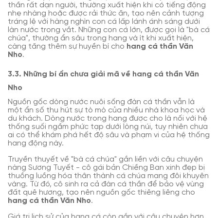
thần rất dạn người, thường xuất hiện khi có tiếng động
nhẹ nhàng hoặc được rải thức ăn, tạo nên cảnh tượng
tráng lệ với hàng nghìn con cá lấp lánh ánh sáng dưới
làn nước trong vắt. Những con cá lớn, được gọi là "bà cá
chúa", thường ẩn sâu trong hang và ít khi xuất hiện,
càng tăng thêm sự huyền bí cho
hang cá thần Văn
Nho
.
3.3. Những bí ẩn chưa giải mã về hang cá thần Văn
Nho
Nguồn gốc dòng nước nuôi sống đàn cá thần vẫn là
một ẩn số thu hút sự tò mò của nhiều nhà khoa học và
du khách. Dòng nước trong hang được cho là nối với hệ
thống suối ngầm phức tạp dưới lòng núi, tuy nhiên chưa
ai có thể khám phá hết độ sâu và phạm vi của hệ thống
hang động này.
Truyền thuyết về "bà cá chúa" gắn liền với câu chuyện
nàng Sương Tuyết - cô gái bản Chiềng Ban xinh đẹp bị
thuồng luồng hóa thân thành cá chúa mang đôi khuyên
vàng. Từ đó, cô sinh ra cả đàn cá thần để bảo vệ vùng
đất quê hương, tạo nên nguồn gốc thiêng liêng cho
hang cá thần Văn Nho
.
Giá trị lịch sử của hang cá còn gắn với câu chuyện hơn