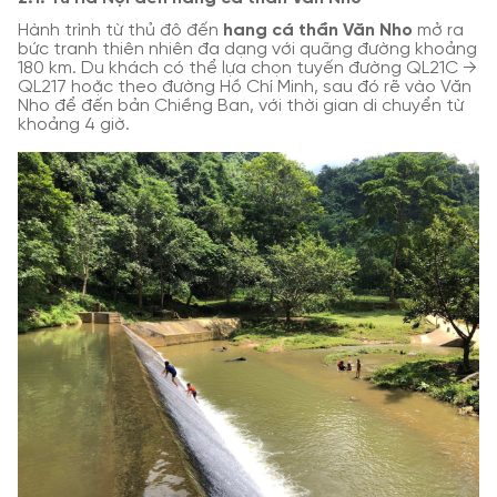
Hành trình từ thủ đô đến
hang cá thần Văn Nho
mở ra
bức tranh thiên nhiên đa dạng với quãng đường khoảng
180 km. Du khách có thể lựa chọn tuyến đường QL21C →
QL217 hoặc theo đường Hồ Chí Minh, sau đó rẽ vào Văn
Nho để đến bản Chiềng Ban, với thời gian di chuyển từ
khoảng 4 giờ.