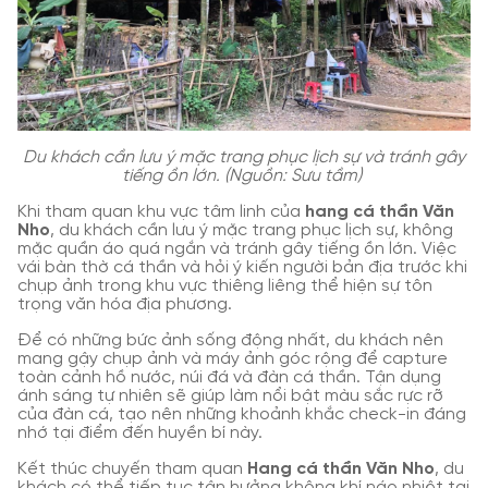
Du khách cần lưu ý mặc trang phục lịch sự và tránh gây
tiếng ồn lớn. (Nguồn: Sưu tầm)
Khi tham quan khu vực tâm linh của
hang cá thần Văn
Nho
, du khách cần lưu ý mặc trang phục lịch sự, không
mặc quần áo quá ngắn và tránh gây tiếng ồn lớn. Việc
vái bàn thờ cá thần và hỏi ý kiến người bản địa trước khi
chụp ảnh trong khu vực thiêng liêng thể hiện sự tôn
trọng văn hóa địa phương.
Để có những bức ảnh sống động nhất, du khách nên
mang gậy chụp ảnh và máy ảnh góc rộng để capture
toàn cảnh hồ nước, núi đá và đàn cá thần. Tận dụng
ánh sáng tự nhiên sẽ giúp làm nổi bật màu sắc rực rỡ
của đàn cá, tạo nên những khoảnh khắc check-in đáng
nhớ tại điểm đến huyền bí này.
Kết thúc chuyến tham quan
Hang cá thần Văn Nho
, du
khách có thể tiếp tục tận hưởng không khí náo nhiệt tại