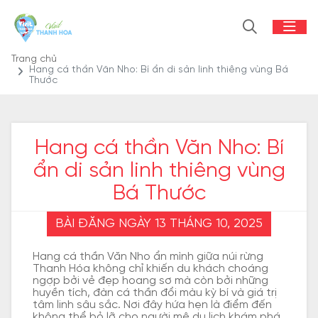
Trang chủ
Hang cá thần Văn Nho: Bí ẩn di sản linh thiêng vùng Bá
Thước
Hang cá thần Văn Nho: Bí
ẩn di sản linh thiêng vùng
Bá Thước
BÀI ĐĂNG NGÀY 13 THÁNG 10, 2025
Hang cá thần Văn Nho ẩn mình giữa núi rừng
Thanh Hóa không chỉ khiến du khách choáng
ngợp bởi vẻ đẹp hoang sơ mà còn bởi những
huyền tích, đàn cá thần đổi màu kỳ bí và giá trị
tâm linh sâu sắc. Nơi đây hứa hẹn là điểm đến
không thể bỏ lỡ cho người mê du lịch khám phá,