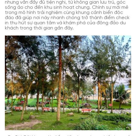
nhưng vẫn đầy đủ tiện nghi, từ không gian lưu trú, góc
sống ảo cho đến khu sinh hoạt chung. Chính sự mới mẻ
trong mô hình trải nghiệm cùng khung cảnh biển độc
đáo đã giúp nơi này nhanh chóng trở thành điểm check
in thu hút sự quan tâm và khám phá của đông đảo du
khách trong thời gian gần đây.