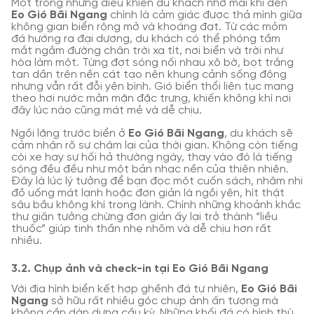
Một trong những điều khiến du khách nhớ mãi khi đến
Eo Gió Bãi Ngang
chính là cảm giác được thả mình giữa
không gian biển rộng mở và khoáng đạt. Từ các mỏm
đá hướng ra đại dương, du khách có thể phóng tầm
mắt ngắm đường chân trời xa tít, nơi biển và trời như
hòa làm một. Từng đợt sóng nối nhau xô bờ, bọt trắng
tan dần trên nền cát tạo nên khung cảnh sống động
nhưng vẫn rất đỗi yên bình. Gió biển thổi liên tục mang
theo hơi nước mằn mặn đặc trưng, khiến không khí nơi
đây lúc nào cũng mát mẻ và dễ chịu.
Ngồi lặng trước biển ở
Eo Gió Bãi Ngang
, du khách sẽ
cảm nhận rõ sự chậm lại của thời gian. Không còn tiếng
còi xe hay sự hối hả thường ngày, thay vào đó là tiếng
sóng đều đều như một bản nhạc nền của thiên nhiên.
Đây là lúc lý tưởng để bạn đọc một cuốn sách, nhâm nhi
đồ uống mát lạnh hoặc đơn giản là ngồi yên, hít thật
sâu bầu không khí trong lành. Chính những khoảnh khắc
thư giãn tưởng chừng đơn giản ấy lại trở thành “liều
thuốc” giúp tinh thần nhẹ nhõm và dễ chịu hơn rất
nhiều.
3.2. Chụp ảnh và check-in tại Eo Gió Bãi Ngang
Với địa hình biển kết hợp ghềnh đá tự nhiên,
Eo Gió Bãi
Ngang
sở hữu rất nhiều góc chụp ảnh ấn tượng mà
không cần dàn dựng cầu kỳ. Những khối đá có hình thù