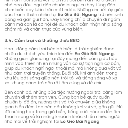
hình ảnh đời sống ven biển rất đỗi bình dị như thuyền
nhỏ neo đậu, ngư dân chuẩn bị ngư cụ hay từng đàn
chim biển bay lượn trên mặt nước. Những chi tiết ấy giúp
bức tranh thiên nhiên tại
Eo Gió Bãi Ngang
trở nên sinh
động và gần gũi hơn. Đây không chỉ là chuyến đi ngắm
cảnh mà còn là cơ hội để du khách cảm nhận nhịp sống
chậm rãi và chân thực của vùng biển.
3.4. Cắm trại và thưởng thức BBQ
Hoạt động cắm trại bên bờ biển là trải nghiệm được
nhiều du khách yêu thích khi đến
Eo Gió Bãi Ngang
.
Không gian glamping tại đây mang đến cảm giác hòa
mình vào thiên nhiên nhưng vẫn có sự tiện nghi cơ bản,
giúp du khách nghỉ ngơi thoải mái mà không quá vất vả
như cắm trại truyền thống. Buổi tối, khi ánh đèn trong
khu lều bật sáng giữa nền trời tối và tiếng sóng vỗ xa
xa, khung cảnh trở nên rất ấm cúng và dễ chịu.
Bên cạnh đó, những bữa tiệc nướng ngoài trời càng làm
chuyến đi thêm trọn vẹn. Cùng bạn bè quây quần
chuẩn bị đồ ăn, nướng thịt và trò chuyện giữa không
gian biển đêm tạo nên bầu không khí vui vẻ, gần gũi. Mùi
đồ nướng hòa trong gió biển, tiếng cười nói xen lẫn âm
thanh sóng vỗ là những khoảnh khắc khiến nhiều người
nhớ mãi về trải nghiệm tại
Eo Gió Bãi Ngang
.