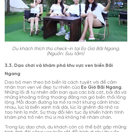
Du khách thích thú check-in tại Eo Gió Bãi Ngang.
(Nguồn: Sưu tầm)
3.3. Dạo chơi và khám phá khu vực ven biển Bãi
Ngang
Dạo bộ men theo bờ biển là cách tuyệt vời để cảm
nhận trọn vẹn vẻ đẹp tự nhiên của
Eo Gió Bãi Ngang
.
Những lối đi tự nhiên dẫn bạn qua các bãi cát, bãi đá và
những khoảng trống thoáng đãng nơi gió biển thổi lồng
lộng. Mỗi đoạn đường lại mở ra một khung cảnh khác
nhau, lúc là biển xanh trải dài, lúc là ghềnh đá nhô ra
tạo hình lạ mắt. Sự thay đổi liên tục ấy khiến hành trình
khám phá trở nên thú vị mà không hề nhàm chán.
Trong lúc dạo chơi, du khách còn có thể bắt gặp những