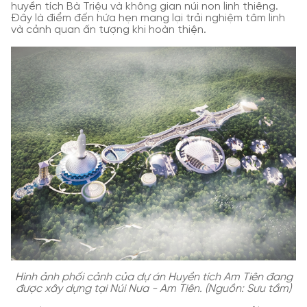
huyền tích Bà Triệu và không gian núi non linh thiêng.
Đây là điểm đến hứa hẹn mang lại trải nghiệm tâm linh
và cảnh quan ấn tượng khi hoàn thiện.
Hình ảnh phối cảnh của dự án Huyền tích Am Tiên đang
được xây dựng tại Núi Nưa - Am Tiên. (Nguồn: Sưu tầm)