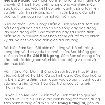
Gió Bãi Ngang
, du khách có thể mở rộng hành trình để
chuyến đi Thanh Hóa thêm phong phú với nhiều màu
sắc khác nhau. Việc kết hợp biển, danh thắng tự nhiên
và điểm tâm linh sẽ giúp lịch trình cân bằng giữa nghỉ
dưỡng, tham quan và trải nghiệm văn hóa.
Suối cá thần Cẩm Lương: Điểm du lịch sinh thái tâm linh
nổi tiếng với đàn cá tự nhiên sinh sống dày đặc trong
làn nước trong vắt. Ghé thăm nơi này sau hành trình
biển sẽ giúp chuyến đi kết hợp thêm yếu tố thiên nhiên
kỳ thú và nét văn hóa dân gian địa phương.
Bãi biển Sầm Sơn: Bãi biển nổi tiếng với bờ cát rộng,
sóng đẹp và dịch vụ du lịch phát triển. Sau không gian
thiên nhiên ở
Eo Gió Bãi Ngang
, Sầm Sơn sẽ mang đến
sắc thái sôi động hơn với nhiều hoạt động vui chơi và
ẩm thực biển.
Hòn Trống Mái: Danh thắng gắn với truyền thuyết tình
yêu, nổi bật với hai khối đá có hình dáng độc đáo hướng
ra biển. Đây là điểm tham quan vừa có giá trị cảnh quan
vừa mang yếu tố văn hóa đặc trưng của vùng biển
Thanh Hóa.
Huyền Tích Am Tiên: Quần thể du lịch tâm linh quy mô
lớn tại khu vực núi Nưa được định hướng trở thành trung
tâm hành hương của miền Bắc
trong tương lai
, gắn với