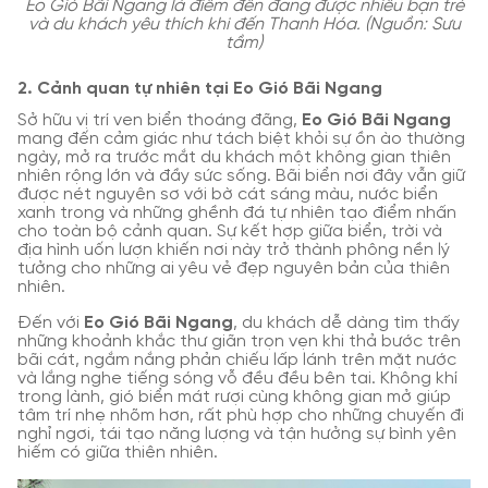
Eo Gió Bãi Ngang là điểm đến đang được nhiều bạn trẻ
và du khách yêu thích khi đến Thanh Hóa. (Nguồn: Sưu
tầm)
2. Cảnh quan tự nhiên tại Eo Gió Bãi Ngang
Sở hữu vị trí ven biển thoáng đãng,
Eo Gió Bãi Ngang
mang đến cảm giác như tách biệt khỏi sự ồn ào thường
ngày, mở ra trước mắt du khách một không gian thiên
nhiên rộng lớn và đầy sức sống. Bãi biển nơi đây vẫn giữ
được nét nguyên sơ với bờ cát sáng màu, nước biển
xanh trong và những ghềnh đá tự nhiên tạo điểm nhấn
cho toàn bộ cảnh quan. Sự kết hợp giữa biển, trời và
địa hình uốn lượn khiến nơi này trở thành phông nền lý
tưởng cho những ai yêu vẻ đẹp nguyên bản của thiên
nhiên.
Đến với
Eo Gió Bãi Ngang
, du khách dễ dàng tìm thấy
những khoảnh khắc thư giãn trọn vẹn khi thả bước trên
bãi cát, ngắm nắng phản chiếu lấp lánh trên mặt nước
và lắng nghe tiếng sóng vỗ đều đều bên tai. Không khí
trong lành, gió biển mát rượi cùng không gian mở giúp
tâm trí nhẹ nhõm hơn, rất phù hợp cho những chuyến đi
nghỉ ngơi, tái tạo năng lượng và tận hưởng sự bình yên
hiếm có giữa thiên nhiên.