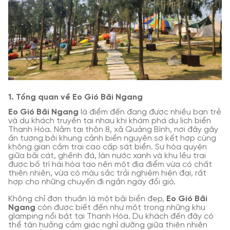
1. Tổng quan về Eo Gió Bãi Ngang
Eo Gió Bãi Ngang
là điểm đến đang được nhiều bạn trẻ
và du khách truyền tai nhau khi khám phá du lịch biển
Thanh Hóa. Nằm tại thôn 8, xã Quảng Bình, nơi đây gây
ấn tượng bởi khung cảnh biển nguyên sơ kết hợp cùng
không gian cắm trại cao cấp sát biển. Sự hòa quyện
giữa bãi cát, ghềnh đá, làn nước xanh và khu lều trại
được bố trí hài hòa tạo nên một địa điểm vừa có chất
thiên nhiên, vừa có màu sắc trải nghiệm hiện đại, rất
hợp cho những chuyến đi ngắn ngày đổi gió.
Không chỉ đơn thuần là một bãi biển đẹp,
Eo Gió Bãi
Ngang
còn được biết đến như một trong những khu
glamping nổi bật tại Thanh Hóa. Du khách đến đây có
thể tận hưởng cảm giác nghỉ dưỡng giữa thiên nhiên