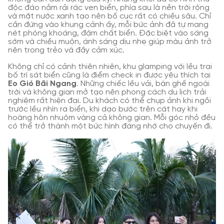
độc đáo nằm rải rác ven biển, phía sau là nền trời rộng
và mặt nước xanh tạo nên bố cục rất có chiều sâu. Chỉ
cần đứng vào khung cảnh ấy, mỗi bức ảnh đã tự mang
nét phóng khoáng, đậm chất biển. Đặc biệt vào sáng
sớm và chiều muộn, ánh sáng dịu nhẹ giúp màu ảnh trở
nên trong trẻo và đầy cảm xúc.
Không chỉ có cảnh thiên nhiên, khu glamping với lều trại
bố trí sát biển cũng là điểm check in được yêu thích tại
Eo Gió Bãi Ngang
. Những chiếc lều vải, bàn ghế ngoài
trời và không gian mở tạo nên phong cách du lịch trải
nghiệm rất hiện đại. Du khách có thể chụp ảnh khi ngồi
trước lều nhìn ra biển, khi dạo bước trên cát hay khi
hoàng hôn nhuộm vàng cả không gian. Mỗi góc nhỏ đều
có thể trở thành một bức hình đáng nhớ cho chuyến đi.