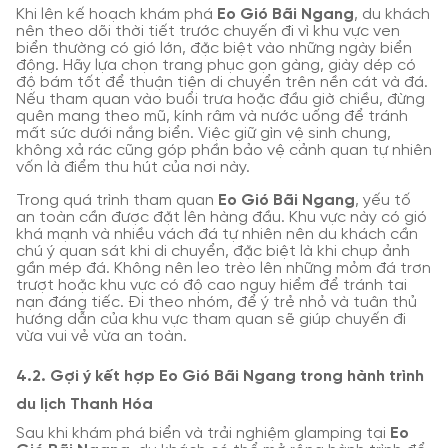
Khi lên kế hoạch khám phá
Eo Gió Bãi Ngang
, du khách
nên theo dõi thời tiết trước chuyến đi vì khu vực ven
biển thường có gió lớn, đặc biệt vào những ngày biển
động. Hãy lựa chọn trang phục gọn gàng, giày dép có
độ bám tốt để thuận tiện di chuyển trên nền cát và đá.
Nếu tham quan vào buổi trưa hoặc đầu giờ chiều, đừng
quên mang theo mũ, kính râm và nước uống để tránh
mất sức dưới nắng biển. Việc giữ gìn vệ sinh chung,
không xả rác cũng góp phần bảo vệ cảnh quan tự nhiên
vốn là điểm thu hút của nơi này.
Trong quá trình tham quan
Eo Gió Bãi Ngang
, yếu tố
an toàn cần được đặt lên hàng đầu. Khu vực này có gió
khá mạnh và nhiều vách đá tự nhiên nên du khách cần
chú ý quan sát khi di chuyển, đặc biệt là khi chụp ảnh
gần mép đá. Không nên leo trèo lên những mỏm đá trơn
trượt hoặc khu vực có độ cao nguy hiểm để tránh tai
nạn đáng tiếc. Đi theo nhóm, để ý trẻ nhỏ và tuân thủ
hướng dẫn của khu vực tham quan sẽ giúp chuyến đi
vừa vui vẻ vừa an toàn.
4.2. Gợi ý kết hợp Eo Gió Bãi Ngang trong hành trình
du lịch Thanh Hóa
Sau khi khám phá biển và trải nghiệm glamping tại
Eo