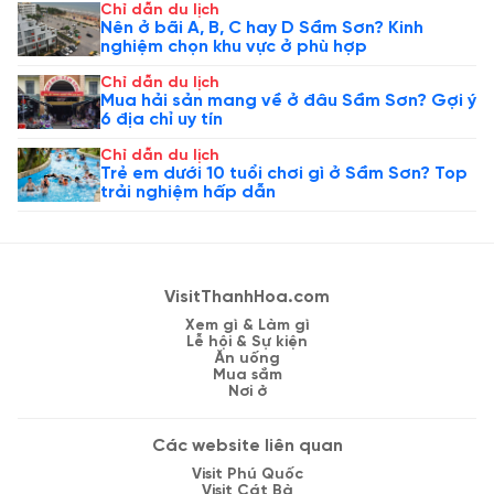
Chỉ dẫn du lịch
Nên ở bãi A, B, C hay D Sầm Sơn? Kinh
nghiệm chọn khu vực ở phù hợp
Chỉ dẫn du lịch
Mua hải sản mang về ở đâu Sầm Sơn? Gợi ý
6 địa chỉ uy tín
Chỉ dẫn du lịch
Trẻ em dưới 10 tuổi chơi gì ở Sầm Sơn? Top
trải nghiệm hấp dẫn
VisitThanhHoa.com
Xem gì & Làm gì
Lễ hội & Sự kiện
Ăn uống
Mua sắm
Nơi ở
Các website liên quan
Visit Phú Quốc
Visit Cát Bà