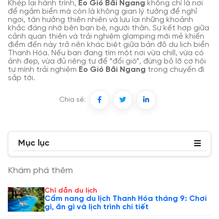
Khép lại hành trình,
Eo Gió Bãi Ngang
không chỉ là nơi
để ngắm biển mà còn là không gian lý tưởng để nghỉ
ngơi, tận hưởng thiên nhiên và lưu lại những khoảnh
khắc đáng nhớ bên bạn bè, người thân. Sự kết hợp giữa
cảnh quan thiên và trải nghiệm glamping mới mẻ khiến
điểm đến này trở nên khác biệt giữa bản đồ du lịch biển
Thanh Hóa. Nếu bạn đang tìm một nơi vừa chill, vừa có
ảnh đẹp, vừa đủ riêng tư để “đổi gió”, đừng bỏ lỡ cơ hội
tự mình trải nghiệm
Eo Gió Bãi Ngang
trong chuyến đi
sắp tới.
Chia sẻ:
Mục lục
Khám phá thêm
Chỉ dẫn du lịch
Cẩm nang du lịch Thanh Hóa tháng 9: Chơi
gì, ăn gì và lịch trình chi tiết