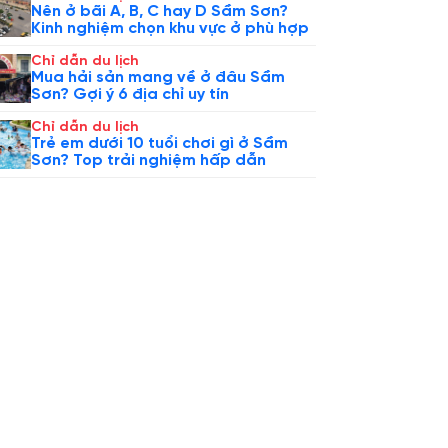
Nên ở bãi A, B, C hay D Sầm Sơn?
Kinh nghiệm chọn khu vực ở phù hợp
Chỉ dẫn du lịch
Mua hải sản mang về ở đâu Sầm
Sơn? Gợi ý 6 địa chỉ uy tín
Chỉ dẫn du lịch
Trẻ em dưới 10 tuổi chơi gì ở Sầm
Sơn? Top trải nghiệm hấp dẫn