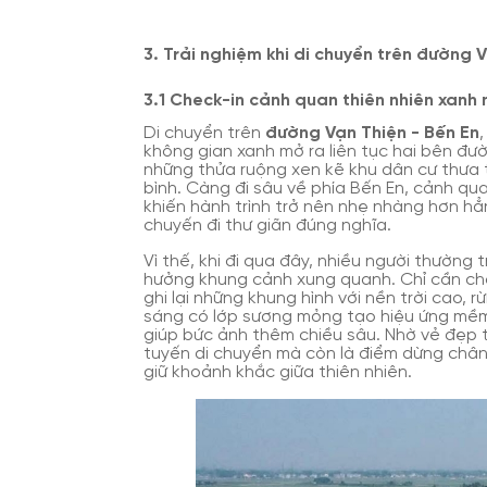
3. Trải nghiệm khi di chuyển trên đường 
3.1 Check-in cảnh quan thiên nhiên xanh
Di chuyển trên
đường Vạn Thiện - Bến En
không gian xanh mở ra liên tục hai bên đườ
những thửa ruộng xen kẽ khu dân cư thưa
bình. Càng đi sâu về phía Bến En, cảnh qu
khiến hành trình trở nên nhẹ nhàng hơn hẳ
chuyến đi thư giãn đúng nghĩa.
Vì thế, khi đi qua đây, nhiều người thường
hưởng khung cảnh xung quanh. Chỉ cần ch
ghi lại những khung hình với nền trời cao, 
sáng có lớp sương mỏng tạo hiệu ứng mềm 
giúp bức ảnh thêm chiều sâu. Nhờ vẻ đẹp 
tuyến di chuyển mà còn là điểm dừng chân 
giữ khoảnh khắc giữa thiên nhiên.