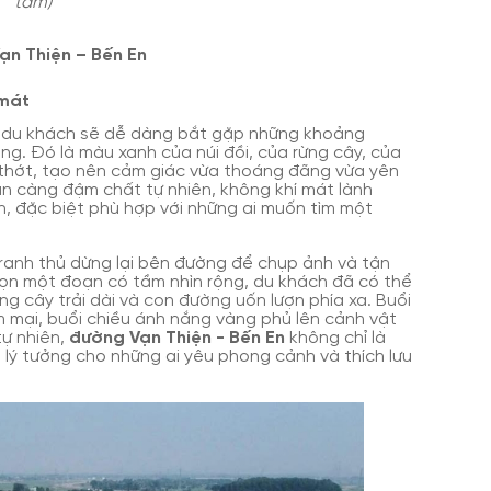
tầm)
Vạn Thiện – Bến En
 mát
, du khách sẽ dễ dàng bắt gặp những khoảng
ng. Đó là màu xanh của núi đồi, của rừng cây, của
 thớt, tạo nên cảm giác vừa thoáng đãng vừa yên
an càng đậm chất tự nhiên, không khí mát lành
n, đặc biệt phù hợp với những ai muốn tìm một
 tranh thủ dừng lại bên đường để chụp ảnh và tận
ọn một đoạn có tầm nhìn rộng, du khách đã có thể
rừng cây trải dài và con đường uốn lượn phía xa. Buổi
mại, buổi chiều ánh nắng vàng phủ lên cảnh vật
tự nhiên,
đường Vạn Thiện - Bến En
không chỉ là
lý tưởng cho những ai yêu phong cảnh và thích lưu