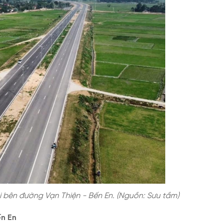
i bên đường Vạn Thiện - Bến En. (Nguồn: Sưu tầm)
n En