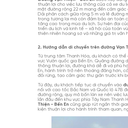
thuận lợi cho việc lưu thông của cả xe du 
mặt đường rộng 22 m mang đến cảm giác an
Dải phân cách giữa rộng 5 m và lề đường 
trong tương lai mà còn đảm bảo an toàn ch
tăng cao trong mùa du lịch. Sự hiện đại 
triển du lịch và kinh tế – xã hội của toàn
thiên nhiên hoang sơ và những giá trị văn
2. Hướng dẫn di chuyển trên đường Vạn T
Từ trung tâm Thanh Hóa, du khách có thể 
vực Vườn quốc gia Bến En. Quãng đường dà
thông thuận lợi, đường khá dễ đi và phù h
En, hành trình trở nên thoáng đãng hơn, 
đồi rừng, tạo cảm giác thư giãn trước khi 
Từ đây, du khách tiếp tục di chuyển vào
đư
nối với cao tốc Bắc Nam và Quốc lộ 47B 
đường rộng, quy mô bốn làn xe nên việc lư
lần đầu đến khu vực phía Tây Nam Thanh Hó
Thiện - Bến En
cũng giúp rút ngắn thời gia
kiện thuận lợi cho hành trình tham quan, n