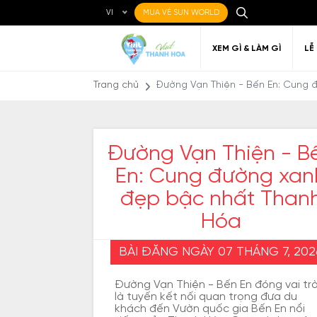
VI
MUA VÉ SUN WORLD
XEM GÌ & LÀM GÌ
LỄ
Trang chủ
Đường Vạn Thiện - Bến En: Cung
Đường Vạn Thiện - B
En: Cung đường xan
Ẩm thực Địa phương
Điểm đến yêu thích
Về Thanh Hóa
Đi đến Thanh Hóa
Nghệ thuật
Di c
Gi
Địa điểm ăn uống
T
đẹp bậc nhất Than
Hóa
BÀI ĐĂNG NGÀY 07 THÁNG 7, 202
Đường Vạn Thiện - Bến En đóng vai tr
là tuyến kết nối quan trọng đưa du
khách đến Vườn quốc gia Bến En nổi