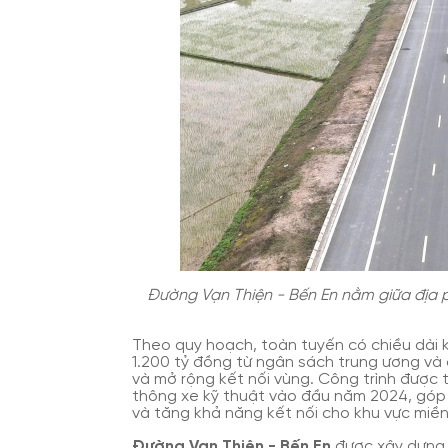
Đường Vạn Thiện - Bến En nằm giữa địa
Theo quy hoạch, toàn tuyến có chiều dài 
1.200 tỷ đồng từ ngân sách trung ương và
và mở rộng kết nối vùng. Công trình được 
thông xe kỹ thuật vào đầu năm 2024, góp
và tăng khả năng kết nối cho khu vực miền
Đường Vạn Thiện - Bến En
được xây dựng t