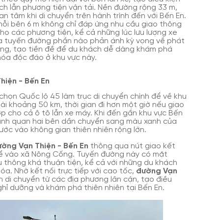
lịch lẫn phương tiện vận tải. Nền đường rộng 33 m,
 tâm khi di chuyển trên hành trình đến với Bến En.
mỗi bên 6 m không chỉ đáp ứng nhu cầu giao thông
o các phương tiện, kể cả những lúc lưu lượng xe
của tuyến đường phần nào phản ánh kỳ vọng về phát
 vùng, tạo tiền đề để du khách dễ dàng khám phá
 hóa độc đáo ở khu vực này.
hiện - Bến En
chọn Quốc lộ 45 làm trục di chuyển chính để về khu
i khoảng 50 km, thời gian đi hơn một giờ nếu giao
ợp cho cả ô tô lẫn xe máy. Khi đến gần khu vực Bến
cảnh quan hai bên dần chuyển sang màu xanh của
bước vào không gian thiên nhiên rộng lớn.
ờng Vạn Thiện - Bến En
thông qua nút giao kết
để vào xã Nông Cống. Tuyến đường này có mặt
u thông khá thuận tiện, kể cả với những du khách
a. Nhờ kết nối trực tiếp với cao tốc,
đường Vạn
n di chuyển từ các địa phương lân cận, tạo điều
ghỉ dưỡng và khám phá thiên nhiên tại Bến En.