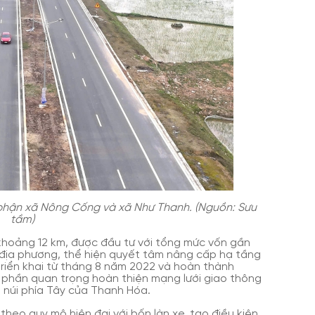
 phận xã Nông Cống và xã Như Thanh. (Nguồn: Sưu
tầm)
khoảng 12 km, được đầu tư với tổng mức vốn gần
 địa phương, thể hiện quyết tâm nâng cấp hạ tầng
triển khai từ tháng 8 năm 2022 và hoàn thành
 phần quan trọng hoàn thiện mạng lưới giao thông
 núi phía Tây của Thanh Hóa.
heo quy mô hiện đại với bốn làn xe, tạo điều kiện