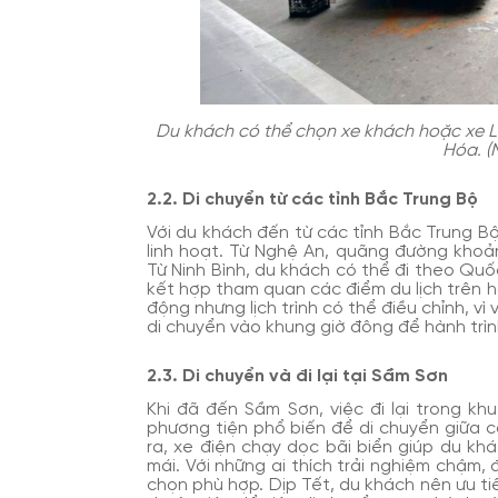
Du khách có thể chọn xe khách hoặc xe L
Hóa. (
2.2. Di chuyển từ các tỉnh Bắc Trung Bộ
Với du khách đến từ các tỉnh Bắc Trung B
linh hoạt. Từ Nghệ An, quãng đường khoản
Từ Ninh Bình, du khách có thể đi theo Quốc
kết hợp tham quan các điểm du lịch trên h
động nhưng lịch trình có thể điều chỉnh, vì
di chuyển vào khung giờ đông để hành trì
2.3. Di chuyển và đi lại tại Sầm Sơn
Khi đã đến Sầm Sơn, việc đi lại trong khu
phương tiện phổ biến để di chuyển giữa 
ra, xe điện chạy dọc bãi biển giúp du k
mái. Với những ai thích trải nghiệm chậm,
chọn phù hợp. Dịp Tết, du khách nên ưu ti