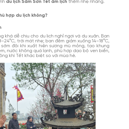
ình
du lịch Sầm Sơn Tết âm lịch
thêm nhẹ nhàng.
phù hợp du lịch không?
n
ng khá dễ chịu cho du lịch nghỉ ngơi và du xuân. Ban
8–24°C, trời mát nhẹ; ban đêm giảm xuống 14–18°C,
 sớm đôi khi xuất hiện sương mù mỏng, tạo khung
êm, nước không quá lạnh, phù hợp dạo bộ ven biển,
ng khí Tết khác biệt so với mùa hè.