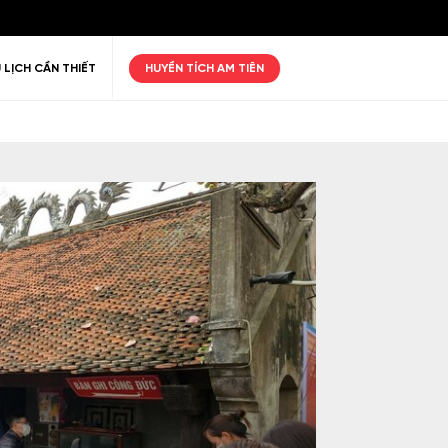
 LỊCH CẦN THIẾT
HUYỀN TÍCH AM TIÊN
ư giãn
Thiên nhiên
Golf