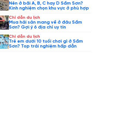
Nên ở bãi A, B, C hay D Sầm Sơn?
Kinh nghiệm chọn khu vực ở phù hợp
Chỉ dẫn du lịch
Mua hải sản mang về ở đâu Sầm
Sơn? Gợi ý 6 địa chỉ uy tín
Chỉ dẫn du lịch
Trẻ em dưới 10 tuổi chơi gì ở Sầm
Sơn? Top trải nghiệm hấp dẫn