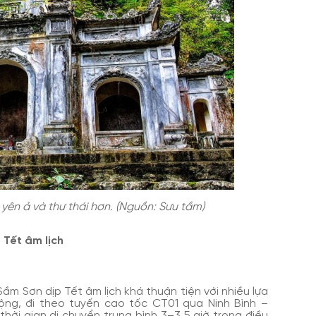
yên ả và thư thái hơn. (Nguồn: Sưu tầm)
 Tết âm lịch
ầm Sơn dịp Tết âm lịch khá thuận tiện với nhiều lựa
ng, đi theo tuyến cao tốc CT01 qua Ninh Bình –
ời gian di chuyển trung bình 3–3,5 giờ trong điều