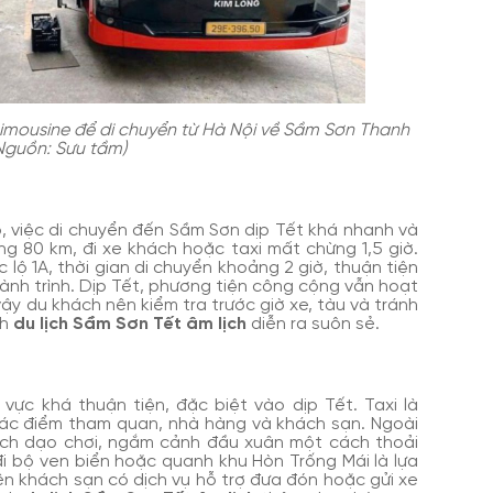
imousine để di chuyển từ Hà Nội về Sầm Sơn Thanh
Nguồn: Sưu tầm)
ộ, việc di chuyển đến Sầm Sơn dịp Tết khá nhanh và
g 80 km, đi xe khách hoặc taxi mất chừng 1,5 giờ.
 lộ 1A, thời gian di chuyển khoảng 2 giờ, thuận tiện
ành trình. Dịp Tết, phương tiện công cộng vẫn hoạt
 vậy du khách nên kiểm tra trước giờ xe, tàu và tránh
nh
du lịch Sầm Sơn Tết âm lịch
diễn ra suôn sẻ.
 vực khá thuận tiện, đặc biệt vào dịp Tết. Taxi là
các điểm tham quan, nhà hàng và khách sạn. Ngoài
hách dạo chơi, ngắm cảnh đầu xuân một cách thoải
 đi bộ ven biển hoặc quanh khu Hòn Trống Mái là lựa
ên khách sạn có dịch vụ hỗ trợ đưa đón hoặc gửi xe