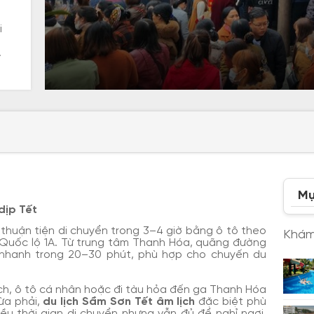
i
.
Mụ
 dịp Tết
thuận tiện di chuyển trong 3–4 giờ bằng ô tô theo
Khám
p Quốc lộ 1A. Từ trung tâm Thanh Hóa, quãng đường
 nhanh trong 20–30 phút, phù hợp cho chuyến du
ách, ô tô cá nhân hoặc đi tàu hỏa đến ga Thanh Hóa
ừa phải,
du lịch Sầm Sơn Tết âm lịch
đặc biệt phù
iều thời gian di chuyển nhưng vẫn đủ để nghỉ ngơi,