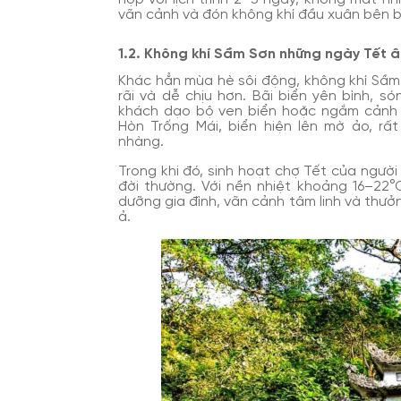
vãn cảnh và đón không khí đầu xuân bên b
1.2. Không khí Sầm Sơn những ngày Tết â
Khác hẳn mùa hè sôi động, không khí Sầm
rãi và dễ chịu hơn. Bãi biển yên bình, s
khách dạo bộ ven biển hoặc ngắm cảnh
Hòn Trống Mái, biển hiện lên mờ ảo, rấ
nhàng.
Trong khi đó, sinh hoạt chợ Tết của ngườ
đời thường. Với nền nhiệt khoảng 16–22°
dưỡng gia đình, vãn cảnh tâm linh và thưở
ả.