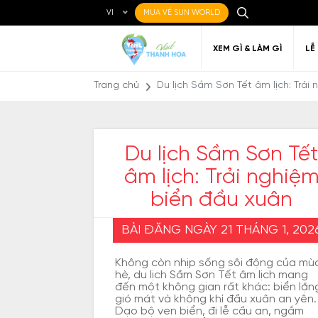
VI
MUA VÉ SUN WORLD
XEM GÌ & LÀM GÌ
LỄ
Trang chủ
Du lịch Sầm Sơn Tết âm lịch: Trải
Du lịch Sầm Sơn Tết
âm lịch: Trải nghiệ
Ẩm thực Địa phương
Điểm đến yêu thích
Về Thanh Hóa
Đi đến Thanh Hóa
Nghệ thuật
Di c
Gi
Địa điểm ăn uống
T
biển đầu xuân
BÀI ĐĂNG NGÀY 21 THÁNG 1, 202
Không còn nhịp sống sôi động của mù
hè, du lịch Sầm Sơn Tết âm lịch mang
đến một không gian rất khác: biển lặn
gió mát và không khí đầu xuân an yên.
Dạo bộ ven biển, đi lễ cầu an, ngắm