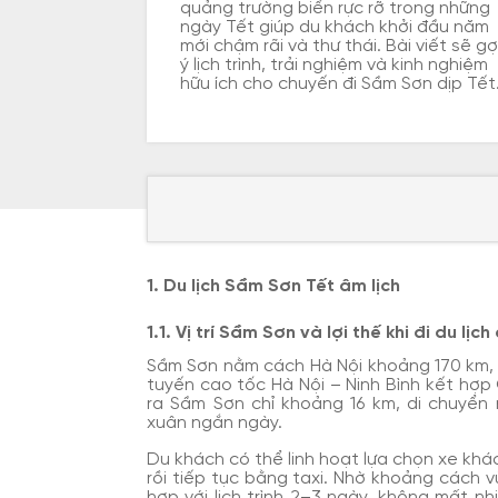
quảng trường biển rực rỡ trong những
ngày Tết giúp du khách khởi đầu năm
mới chậm rãi và thư thái. Bài viết sẽ gợ
ý lịch trình, trải nghiệm và kinh nghiệm
hữu ích cho chuyến đi Sầm Sơn dịp Tết
1. Du lịch Sầm Sơn Tết âm lịch
1.1. Vị trí Sầm Sơn và lợi thế khi đi du lịch
Sầm Sơn nằm cách Hà Nội khoảng 170 km, 
tuyến cao tốc Hà Nội – Ninh Bình kết hợ
ra Sầm Sơn chỉ khoảng 16 km, di chuyển
xuân ngắn ngày.
Du khách có thể linh hoạt lựa chọn xe kh
rồi tiếp tục bằng taxi. Nhờ khoảng cách v
hợp với lịch trình 2–3 ngày, không mất nh