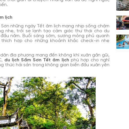
iển.
m lịch
 Sơn những ngày Tết âm lịch mang nhịp sống chậm
óng nhẹ, trời se lạnh tạo cảm giác thư thái cho du
 đầu năm. Buổi sáng sớm, sương mỏng phủ quanh
t thích hợp cho những khoảnh khắc check-in nhẹ
i dân địa phương mang đến không khí xuân gần gũi,
C,
du lịch Sầm Sơn Tết âm lịch
phù hợp cho nghỉ
ng thức hải sản trong không gian biển đầu xuân yên